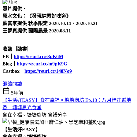
照片提供、
原水文化：《發現純素好味道》
蘇富家提供 秋季限定 2020.10.14、2020.10.21
王夢真提供 蘭陽晨景 2020.08.11
收聽｛聽書｝
FB
｜
https://reurl.cc/e8pK6M
Blog
｜
https://reurl.cc/m9pK9G
Castbox｜
https://reurl.cc/148No9
繼續閱讀
5年前
【生活好EASY】食在幸福。塘塘廚坊 Ep.18：八月桂花遍地
香—塘塘晨光食堂
食在幸福。塘塘廚坊
食譜分享
【生活好EASY】
食在幸福。塘塘廚坊