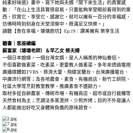
純素好味道》書中，寫下她與夫婿「閒下來生活」的真實感
動：「在山上生活其實很容易，只要能夠享受眼前看得到的東
西，欣賞它、享受它、感謝它，就可以擁有一百分的幸福感，
彷彿時時刻刻身在天堂涅槃中，既滿足又快樂。」
請聽【食在幸福。塘塘廚坊】Ep.19：讚美擁有 樂享生活
聽書｜客座總編
蘇富家（塘塘老師）＆早乙女
修夫婦
一個日本媳婦，一個台灣女婿，是人人稱羨的神仙眷侶。
不但喜歡做素菜、吃素菜，更愛教人做素菜，多年來透過電視
廣播媒體如TVBS、慈濟大愛、飛碟宜蘭台、台灣廣播電台、
中廣流行網等；及各地農會、素食、有機商店、新竹工研院、
社區大學等烹飪教室教學，推廣素食不遺餘力。
取材多從自耕農家、傳統市場、有機商店、超市或自行栽種等
天然食材為主；烹調法多蒸燙拌、少煎炸烤；目的不外是讓人
人都能做出好吃又身體無負擔的原味蔬食。