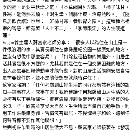
根據中醫的說法，「霜降進補勝冬補」，與冬季溫補不同，秋
季的補，是要平秋燥之氣。《本草綱目》記載：「柿子味甘，
性寒，能消熱去煩、止渴生津、潤肺化痰、治療熱咳。」《隨
息居飲食譜》也說：「鮮柿甘寒，養肺胃之陰。」這種種老祖
宗的智慧，都有著「人土不二」、「季節限定」的人生硬道
理。
Vegan養生達人蘇富家老師分享：「很多人以為住在山上是一
件很浪漫的事，其實長期住在像侏羅紀公園一樣原始的地方，
並沒有想像中那麼容易！」「扣除栽種植物的樂趣外，山居生
活其實是很不方便的，尤其我們是住在一個交通困難的地方，
出入都需要四輪傳動車才能行動。對於山居生活能夠安然自得
是需要條件的，並不是隨便想想就能待得住！」
蘇富家強調：「任何考慮到山裡生活的同好都應該有這樣的認
知—謀事在人，成事在天！我們建議任何想體驗山居生活的人
要擁有以下幾項條件：擁有濃厚興趣並能夠堅持、對物質的要
求低一些、欣賞並享受大自然、生活所需盡量自己動手做、利
用工作來鍛鍊身體、習慣沒有鄰居、不畏懼蟲子和蛇、聽到任
何聲音都不要作其他聯想。」
說完初來乍到時的山居生活大不易，蘇富家老師接著在《發現