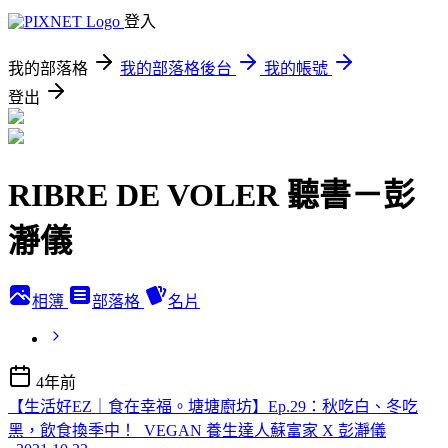
登入
我的部落格
我的部落格後台
我的帳號
登出
RIBRE DE VOLER 聽書－彭
瀞儀
相簿
部落格
名片
4年前
【生活好EZ｜食在幸福。塘塘廚坊】Ep.29：秋吃白、冬吃
黑，飲食換季中！_VEGAN 養生達人蘇富家 X 彭瀞儀