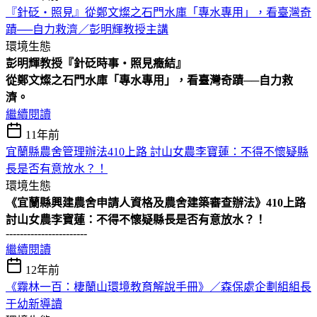
『針砭‧照見』從鄭文燦之石門水庫「專水專用」，看臺灣奇
蹟──自力救濟／彭明輝教授主講
環境生態
彭明輝
教
授『針砭時事
‧
照見癥結』
從鄭文燦之石門水庫「專水專用」，看臺灣奇蹟──自力救
濟。
繼續閱讀
11年前
宜蘭縣農舍管理辦法410上路 討山女農李寶蓮：不得不懷疑縣
長是否有意放水？！
環境生態
《宜蘭縣興建農舍申請人資格及農舍建築審
查
辦法》410上路
討山女農李寶蓮：不得不懷疑縣長是否有意放水？！
-----------------------
繼續閱讀
12年前
《霧林一百：棲蘭山環境教育解說手冊》／森保處企劃組組長
于幼新導讀