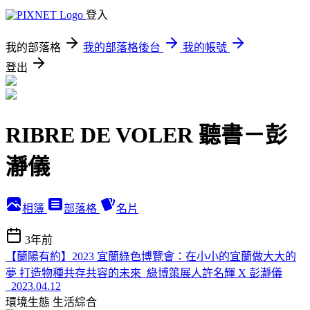
登入
我的部落格
我的部落格後台
我的帳號
登出
RIBRE DE VOLER 聽書－彭
瀞儀
相簿
部落格
名片
3年前
【蘭陽有約】2023 宜蘭綠色博覽會：在小小的宜蘭做大大的
夢 打造物種共存共容的未來_綠博策展人許名輝 X 彭瀞儀
_2023.04.12
環境生態
生活綜合