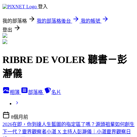
登入
我的部落格
我的部落格後台
我的帳號
登出
RIBRE DE VOLER 聽書－彭
瀞儀
相簿
部落格
名片
8個月前
2026在即，你到達人生藍圖的指定區了嗎？源頭祖輩如何創生
下一代？靈界觀察者小湛 X 主持人彭瀞儀｜小湛靈界觀察日