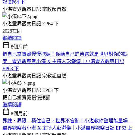
記 EP64 下
小湛靈界觀察日記
宗教超自然
小湛靈界觀察日記 EP64 下
2026在即
繼續閱讀
8個月前
把自己當寶藏慢慢挖掘：你給自己的待遇就是世界對你的態
度 靈界觀察者小湛 X 主持人彭瀞儀｜小湛靈界觀察日記
EP63 下
小湛靈界觀察日記
宗教超自然
小湛靈界觀察日記 EP63 下
把自己當寶藏慢慢
挖掘
繼續閱讀
8個月前
界線・界限 穩住自己，世界不會亂：小湛教你整理能量場
靈界觀察者小湛 X 主持人彭瀞儀｜小湛靈界觀察日記 EP63 上