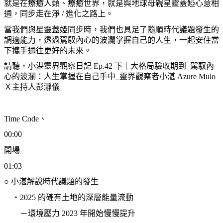
就是在療癒人類、療癒世界，就是與地球母親星靈蓋婭心意相
通，同步走在淨
/
進化之路上。
當我們與星靈蓋婭同步時，我們也具足了隨順時代議題發生的
調適能力，透過駕馭內心的波瀾掌握自己的人生，一起安住當
下攜手通往更好的未來。
請聽，小湛靈界觀察日記
Ep.42
下｜大格局驗收期到
駕馭內
心的波瀾：人生掌握在自己手中
_
靈界觀察者小湛
Azure Mulo
Ｘ主持人彭瀞儀
Time Code
、
00:00
開場
01:03
○
小湛解說時代議題的發生
・
2025
的確有土地的深層能量流動
－環境壓力
2023
年開始慢慢提升