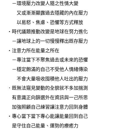
－環境壓力改變人隨之性情大變
又或漸漸顯露過去隱藏的內在壓力
以易怒、焦慮、恐懼等方式釋放
・時代議題推動改變是地球在努力進化
－讓地球上的一切慢慢釋出既存壓力
・注意力所在能量之所在
－專注當下不聚焦過去或未來的恐懼
－穩定飽滿的自己不受他人情緒傳染
不會大量吸收囤積他人吐出的壓力
．既無法窺見變動的全貌就不多加揣測
有意識正向篩選外在資訊與一己所思
加強照顧自己練習讓注意力回到身體
・專心當下當下專心能讓能量回到自己
是守住自己能量、運勢的療癒力