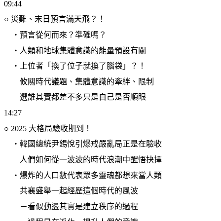
09:44
○
災難、末日預言滿天飛？！
・預言從何而來？準確嗎？
・人類和地球集體意識的能量預設有關
・上位者「換了位子就換了腦袋」？！
攸關時代議題、集體意識的牽絆、限制
選誰其實都差不多只是自己是否順眼
14:27
○
2025
大格局驗收期到！
・韓國總統尹錫悅引爆戒嚴亂局正是在驗收
人們如何從一波波的時代浪潮中醒悟抉擇
・爆炸的人口數代表眾多靈魂都想來當人類
共襄盛舉一起經歷這個時代的風波
－看似動盪其實是建立秩序的過程