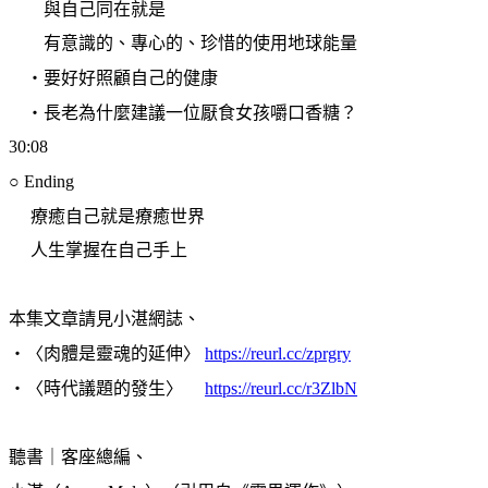
與自己同在就是
有意識的、專心的、珍惜的使用地球能量
・要好好照顧自己的健康
・長老為什麼建議一位厭食女孩嚼口香糖？
30:08
○
Ending
療癒自己就是療癒世界
人生掌握在自己手上
本集文章請見小湛
網誌
、
・〈肉體是靈魂的延伸〉
https://reurl.cc/zprgry
・〈時代議題的發生〉
https://reurl.cc/r3ZlbN
聽書｜客座總編、