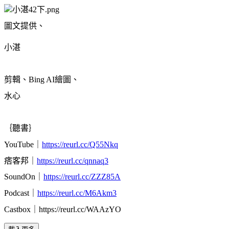
圖文提供、
小湛
剪輯、Bing AI繪圖、
水心
｛聽書｝
YouTube｜
https://reurl.cc/Q55Nkq
痞客邦｜
https://reurl.cc/qnnaq3
SoundOn｜
https://reurl.cc/ZZZ85A
Podcast｜
https://reurl.cc/M6Akm3
Castbox｜https://reurl.cc/WAAzYO