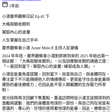
1年前
小湛靈界觀察日記
Ep.42
下
大格局驗收期到
駕馭內心的波瀾
人生掌握在自己手中
靈界觀察者小湛
Azure Mulo
Ｘ主持人彭瀞儀
2024
年年底，靈界觀察者小湛對即將到來的
2025
年給出第一
個註腳：「大格局驗收期到」，以及因應驗收期的調適之道：
「一直回到當下
/
駕馭內心的波瀾
/
練習成為人類」。
小湛從能量角度提醒，回到當下，就是與自己、與身體同在，
專注當下不只能隔絕他人的情緒傳染，更是能守住自身能量與
運勢的最佳療癒力；也因此能不受人類載體的生存壓力所宰
制。
寫分段時再次回顧下集重點，重溫訪問時從小湛言談間得到的
激勵與感動：我們的身體是地球的一部份，與自己同在就是有
意識的、專心的、珍惜的使用著地球的能量，因此，療癒自己