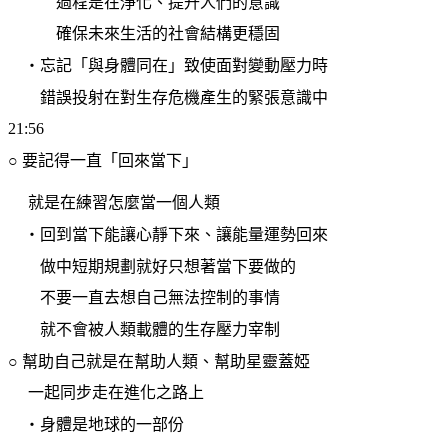
過程是在淨化、提升人們的意識
確保未來生活的社會結構更穩固
・忘記「與身體同在」致使面對變動壓力時
錯誤投射在對生存危機產生的緊張意識中
21:56
○
要記得一直「回來當下」
就是在練習怎麼當一個人類
・回到當下能讓心靜下來、讓能量運勢回來
做中短期規劃就好只想著當下要做的
不要一直去想自己無法控制的事情
就不會被人類載體的生存壓力宰制
○
幫助自己就是在幫助人類、幫助星靈蓋婭
一起同步走在進化之路上
・身體是地球的一部份