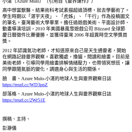
小湛（Azure Mulo）（引用自《靈界運作》）
高中想當獸醫，結果術科考試素描超過頂標，就去學藝術了。
學生時期以「湛宇天夜」、「虎姊」、「千行」作為投稿圖文
的筆名。臺灣藝術大學畢業。擔任過遊戲美術、平面設計師、
動畫導演培訓，2010 年美國暴風雪遊戲公司 Blizzard 全球節
慶日曆徵件比賽優勝，並獲得臺灣 2006 年超異時空文學獎首
獎。
2012 年認識氣功老師，才知道原來自己是天生通靈者，開始
在網路記錄靈界觀察。喜歡獨處，擼貓，閱讀和繪畫。目前是
美術老師，引導同學用繪畫排解情緒壓力，也帶領冥想班，讓
同學跟隨氣脈的變化，調適身心與生活的關係。
臉 書、Azure Mulo-小湛的地球人生與靈界觀察日誌
https://reurl.cc/WD3pnZ
部落格、Azure Mulo-小湛的地球人生與靈界觀察日誌
https://reurl.cc/2Wr51E
撰稿、主持、
彭瀞儀