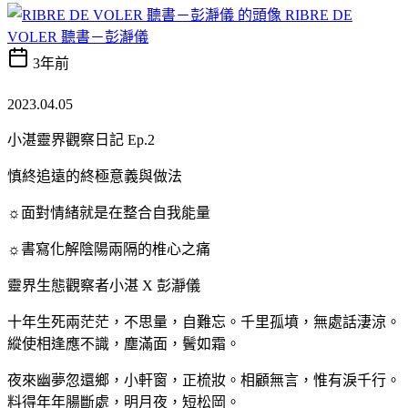
RIBRE DE
VOLER 聽書－彭瀞儀
3年前
2023.04.05
小湛靈界觀察日記 Ep.2
慎終追遠的終極意義與做法
☼面對情緒就是在整合自我能量
☼書寫化解陰陽兩隔的椎心之痛
靈界生態觀察者小湛 X 彭瀞儀
十年生死兩茫茫，不思量，自難忘。千里孤墳，無處話淒涼。
縱使相逢應不識，塵滿面，鬢如霜。
夜來幽夢忽還鄉，小軒窗，正梳妝。相顧無言，惟有淚千行。
料得年年腸斷處，明月夜，短松岡。