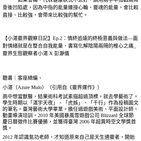
垂後凹陷處，因為中指的能量連接心輪、靈魂的能量，會比較
直接、比較強，會帶來比較強的幫忙。
【小湛靈界觀察日記】Ep.2：慎終追遠的終極意義與做法—面
對情緒就是在整合自我能量、書寫化解陰陽兩隔的椎心之痛_
靈界生態觀察者小湛 X 彭瀞儀
聽書｜客座總編、
小湛（Azure Mulo）（引用自《靈界運作》）
高中想當獸醫，結果術科考試素描超過頂標，就去學藝術了。
學生時期以「湛宇天夜」、「虎姊」、「千行」作為投稿圖文
的筆名。臺灣藝術大學畢業。擔任過遊戲美術、平面設計師、
動畫導演培訓，2010 年美國暴風雪遊戲公司 Blizzard 全球節
慶日曆徵件比賽優勝，並獲得臺灣 2006 年超異時空文學獎首
獎。
2012 年認識氣功老師，才知道原來自己是天生通靈者，開始