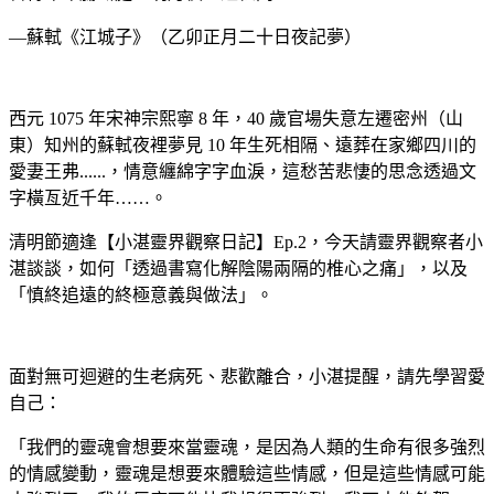
—蘇軾《江城子》（乙卯正月二十日夜記夢）
西元 1075 年宋神宗熙寧 8 年，40 歲官場失意左遷密州（山
東）知州的蘇軾夜裡夢見 10 年生死相隔、遠葬在家鄉四川的
愛妻王弗......，情意纏綿字字血淚，這愁苦悲悽的思念透過文
字橫亙近千年……。
清明節適逢【小湛靈界觀察日記】Ep.2，今天請靈界觀察者小
湛談談，如何「透過書寫化解陰陽兩隔的椎心之痛」，以及
「慎終追遠的終極意義與做法」。
面對無可迴避的生老病死、悲歡離合，小湛提醒，請先學習愛
自己：
「我們的靈魂會想要來當靈魂，是因為人類的生命有很多強烈
的情感變動，靈魂是想要來體驗這些情感，但是這些情感可能