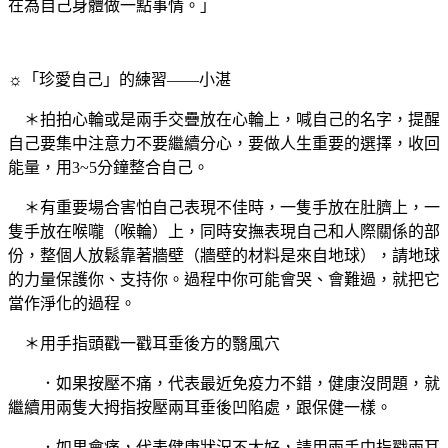
在為自己身體做一點事情。」
☼「珍愛自己」的練習——小湛
＊拍拍心輪或是兩手交疊放在心輪上，喊自己的名字，提醒
自己要集中注意力不要繼續分心，要做人生重要的選擇，收回
能量，用3~5分鐘整合自己。
＊有重要場合害怕自己表現不佳時，一隻手放在肚臍上，一
隻手放在喉嚨（喉輪）上，同時安撫表現自己和人際關係的部
份，整個人放鬆靠著牆壁（牆壁的材料是來自地球），請地球
的力量保護你、支持你。過程中你可能會哭、會難過，就把它
當作淨化的過程。
＊用手指頭戳一戳耳垂後方的翳風穴
．如果按壓不痛，代表最近免疫力不錯，健康沒問題，就
繼續用兩隻大拇指按壓兩耳垂後凹陷處，跟保健一樣。
．如果會痛，代表健康狀況不太好，請用兩手中指戳兩耳