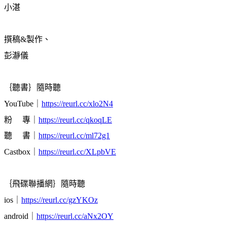
小湛
撰稿&製作、
彭瀞儀
｛聽書｝隨時聽
YouTube
｜
https://reurl.cc/xlo2N4
粉 專｜
https://reurl.cc/qkoqLE
聽 書｜
https://reurl.cc/ml72g1
Castbox
｜
https://reurl.cc/XLpbVE
｛飛碟聯播網｝隨時聽
ios｜
https://reurl.cc/gzYKOz
android｜
https://reurl.cc/aNx2OY