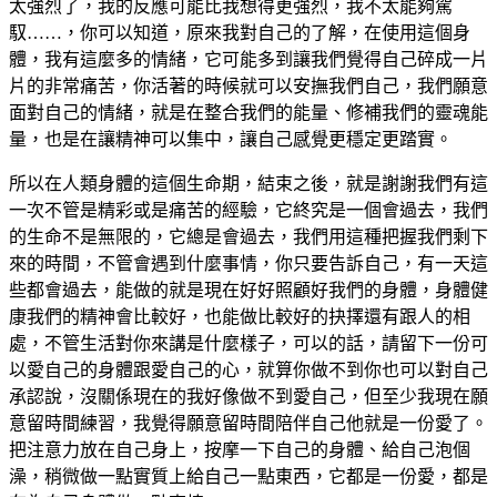
太強烈了，我的反應可能比我想得更強烈，我不太能夠駕
馭……，你可以知道，原來我對自己的了解，在使用這個身
體，我有這麼多的情緒，它可能多到讓我們覺得自己碎成一片
片的非常痛苦，你活著的時候就可以安撫我們自己，我們願意
面對自己的情緒，就是在整合我們的能量、修補我們的靈魂能
量，也是在讓精神可以集中，讓自己感覺更穩定更踏實。
所以在人類身體的這個生命期，結束之後，就是謝謝我們有這
一次不管是精彩或是痛苦的經驗，它終究是一個會過去，我們
的生命不是無限的，它總是會過去，我們用這種把握我們剩下
來的時間，不管會遇到什麼事情，你只要告訴自己，有一天這
些都會過去，能做的就是現在好好照顧好我們的身體，身體健
康我們的精神會比較好，也能做比較好的抉擇還有跟人的相
處，不管生活對你來講是什麼樣子，可以的話，請留下一份可
以愛自己的身體跟愛自己的心，就算你做不到你也可以對自己
承認說，沒關係現在的我好像做不到愛自己，但至少我現在願
意留時間練習，我覺得願意留時間陪伴自己他就是一份愛了。
把注意力放在自己身上，按摩一下自己的身體、給自己泡個
澡，稍微做一點實質上給自己一點東西，它都是一份愛，都是