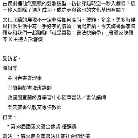
古偶劇裡仙氣飄飄的髮妝造型，彷彿穿越時空一秒入戲嗎？這
一秒入戲除了選角成功，或許更與銘印的文化基因有關？
文化底蘊的展現不一定非得如何高尚、優雅、多金，更多時候
是日常生活中寫一手好字的氣質！蘭陽走讀，今天請書藝家陳
佩苓和我們一起聊聊「就是喜歡：書法快樂學」_書藝家陳佩
苓 X 主持人彭瀞儀
受訪者、
陳佩苓
金同春書會理事
宜蘭樂齡書法班講師
救國團宜蘭終身學習中心硬筆書法／書法講師
樂云齋書法教室專任教師
得獎、
* 第58屆國軍文藝金像獎-優選獎
書法 *
第44屆全國書法比賽社會組特優