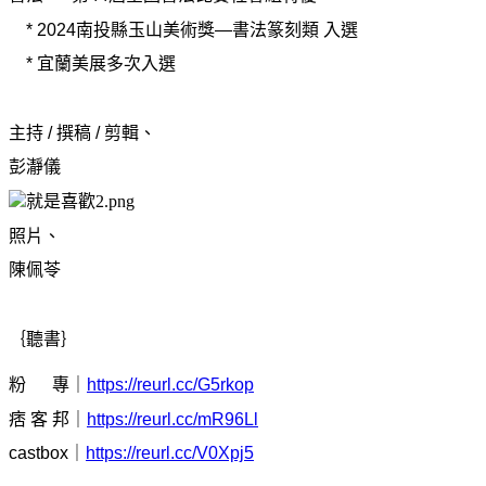
* 2024南投縣玉山美術獎—書法篆刻類 入選
* 宜蘭美展多次入選
主持 / 撰稿 / 剪輯、
彭瀞儀
照片、
陳佩苓
｛聽書｝
粉 專｜
https://reurl.cc/G5rkop
痞 客 邦｜
https://reurl.cc/mR96Ll
castbox｜
https://reurl.cc/V0Xpj5