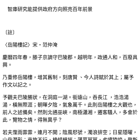
智庫研究能提供政府方向照亮百年前景
〔註〕
〈岳陽樓記〉宋・范仲淹
慶曆四年春，滕子京謫守巴陵郡。越明年，政通人和，百廢具
興。
乃重修岳陽樓，增其舊制，刻唐賢
、今人詩賦於其上；屬予
作文以記之。
予觀夫巴陵勝狀，在洞庭一湖。銜遠山，吞長江
，浩浩湯
湯，橫無際涯；朝暉夕陰，氣象萬千。此則岳陽樓之大觀也，
前人之述備矣。然則北通巫峽，南極瀟湘，遷客騷人，多會於
此，覽物之情，得無異乎？
若夫霪雨霏霏，連月不開；陰風怒號，濁浪排空；日星隱曜，
山岳潛形；商旅不行，檣傾楫摧；薄暮冥冥，虎嘯猿啼。登斯