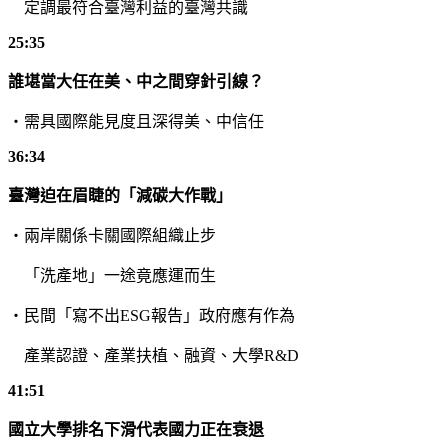
定調最符合臺灣利益的臺灣共識
25:35
誰堪當大任在美、中之間穿針引線？
・需具國際能見度且深得美、中信任
36:34
臺灣迫在眉睫的「減碳大作戰」
・兩岸關係卡關國際組織止步
「洗產地」一途竟應運而生
・民間「寫不出
ESG
報告」政府應有作為
產業認證、產業扶植、融資、大學
R&D
41:51
國立大學排名下滑代表國力正在衰退