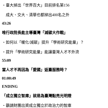
・臺大掉出「世界百大」目前排名第
156
成大、交大、清華也都掉出
400
名之外
43:26
唯行政院長能主導臺灣「減碳大作戰」
・如何以「暖化
/
減碳」提升「學術研究能量」？
・提升「學術研究能量」能讓臺灣人才不外流
55:09
當人才不再因為「愛國」返臺服務時？
01:00:49
ENDING
「成立獨立智庫」就是為臺灣點亮光明燈
・籲請財團出資成立獨立於政治力的智庫