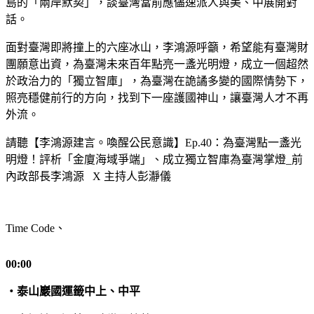
島的「兩岸默契」，談臺灣當前應儘速派人與美、中展開對
話。
面對臺灣即將撞上的六座冰山，李鴻源呼籲，希望能有臺灣財
團願意出資，為臺灣未來百年點亮一盞光明燈，成立一個超然
於政治力的「獨立智庫」，為臺灣在詭譎多變的國際情勢下，
照亮穩健前行的方向，找到下一座護國神山，讓臺灣人才不再
外流。
請聽【李鴻源建言。喚醒公民意識】
Ep.40
：為臺灣點一盞光
明燈！評析「金廈海域爭端」、成立獨立智庫為臺灣掌燈
_
前
內政部長李鴻源
X
主持人彭瀞儀
Time Code
、
00:00
・泰山巖國運籤中上、中平