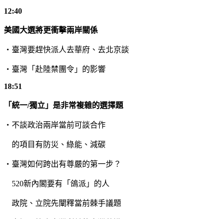
12:40
美國大選將更衝擊兩岸關係
・臺灣要趕快派人去華府、去北京談
・臺灣「赴陸禁團令」的影響
18:51
「統一
/
獨立」是非常複雜的選擇題
・不談政治兩岸當前可談合作
的項目有防災、綠能、減碳
・臺灣如何跨出有尊嚴的第一步？
520
新內閣要有「鴿派」的人
政院、立院先闡釋當前棘手議題