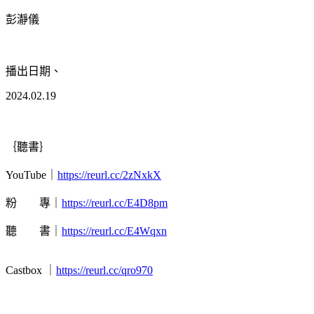
彭瀞儀
播出日期、
2024.02.19
｛聽書｝
YouTube
｜
https://reurl.cc/2zNxkX
粉
專｜
https://reurl.cc/E4D8pm
聽
書｜
https://reurl.cc/E4Wqxn
Castbox
｜
https://reurl.cc/qro970