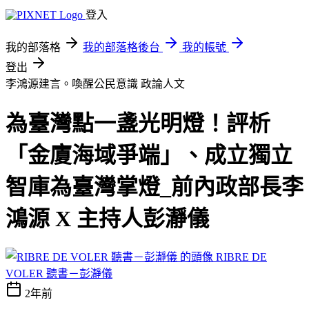
登入
我的部落格
我的部落格後台
我的帳號
登出
李鴻源建言。喚醒公民意識
政論人文
為臺灣點一盞光明燈！評析
「金廈海域爭端」、成立獨立
智庫為臺灣掌燈_前內政部長李
鴻源 X 主持人彭瀞儀
RIBRE DE
VOLER 聽書－彭瀞儀
2年前