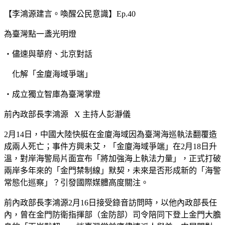
【李鴻源建言。喚醒公民意識】
Ep.40
為臺灣點一盞光明燈
・儘速與華府、北京對話
化解「金廈海域爭端」
・成立獨立智庫為臺灣掌燈
前內政部長李鴻源
X
主持人彭瀞儀
2
月
14
日，中國大陸快艇在金廈海域因為臺灣海巡執法翻覆造
成兩人死亡；事件方興未艾，「金廈海域爭端」在
2
月
18
日升
溫，對岸海警局片面宣布「將加強海上執法力量」，正式打破
兩岸多年來的「金門禁制線」默契，未來是否形成新的「海警
常態化巡察」？引發國際媒體高度關注。
前內政部長李鴻源
2
月
16
日接受錄音訪問時，以他內政部長任
內，曾在金門防衛指揮部（金防部）司令陪同下登上金門大膽