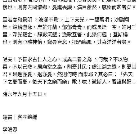
樓也，則有去國懷鄉，憂讒畏譏，滿目蕭然，感極而悲者矣。
至若春和景明
，波瀾不驚
，上下天光，一碧萬頃；沙鷗翔
集，錦鱗游泳，岸芷汀蘭，郁郁青青。而或長煙一空，皓月千
里，浮光躍金，靜影沉璧；漁歌互答，此樂何極
﹗登斯樓
也，則有心曠神怡，寵辱皆忘，把酒臨風，其喜洋洋者矣。
嗟夫！予嘗求古仁人之心，或異二者之為
。何哉？不以物
喜，不以己悲。居廟堂之高，則憂其民；處江湖之遠，則憂其
君。是進亦憂，退亦憂，然則何時
而樂耶？其必曰：「先天
下之憂而憂，後天下之樂而樂」歟！噫！微斯人，吾誰與歸﹗
時六年九月十五日。
聽書｜客座總編
李鴻源