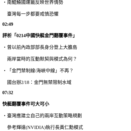
・南鯤鯓國運籤反映世界情勢
臺灣每一步都要戒慎恐懼
02:49
評析「
0214
中國快艇金門翻覆事件」
・曾以前內政部部長身分登上大膽島
兩岸當時的互動默契與模式為何？
・「金門禁制線
/
海峽中線」不再？
國台辦
2/18
：金門無禁限制水域
07:32
快艇翻覆事件可大可小
・臺灣應建立自己的兩岸互動策略規劃
參考輝達
(NVIDIA)
執行長黃仁勳模式