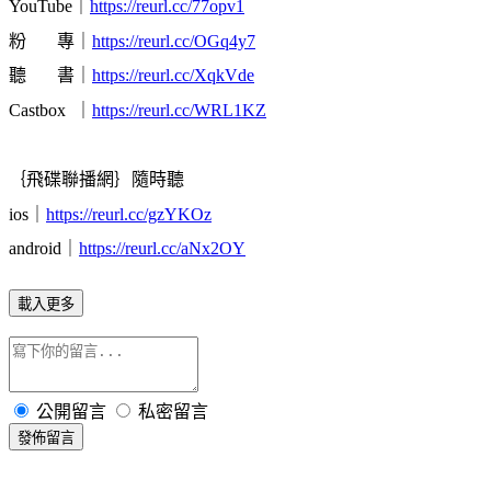
YouTube｜
https://reurl.cc/77opv1
粉 專｜
https://reurl.cc/OGq4y7
聽 書｜
https://reurl.cc/XqkVde
Castbox ｜
https://reurl.cc/WRL1KZ
｛飛碟聯播網｝隨時聽
ios｜
https://reurl.cc/gzYKOz
android｜
https://reurl.cc/aNx2OY
載入更多
公開留言
私密留言
發佈留言