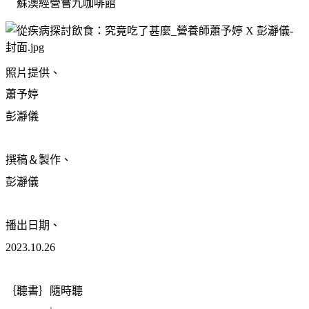
蘇澳經營嘗九咖啡館
照片提供、
蕭予婷
彭瀞儀
撰稿＆製作、
彭瀞儀
播出日期、
2023.10.26
｛聽書｝隨時聽