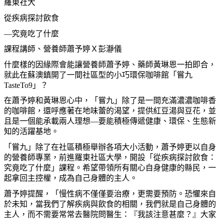
羅東社大
從疾病探討飲食
—究竟吃了什麼
課程講師、營養師蕭予婷Ｘ彭瀞儀
什麼樣的因緣際會能讓營養師蕭予婷、藥師黃琳恩一拍即合，
就此在蘇澳鎮開了一間社區型的小巧環保咖啡館「嘗九
TasteTo9」？
在蕭予婷和黃琳恩心中，「嘗九」除了是一間充滿濃濃咖啡香
的咖啡館，還呼應著在地味蕾的渴望，提供紅豆湯與豆花，並
且是一個能承載兩人理想—要能積極傳遞健康、環保、生態新
知的活躍基地。
「嘗九」除了在社區積極舉辦各項大小活動，蕭予婷更以自身
的營養師專業，前進羅東社區大學，開設「從疾病探討飲食：
究竟吃了什麼」課程。希望帶領所有關心自身健康的縣民，一
起拿回主控權，成為自己身體的主人。
蕭予婷提醒，「慢性病不僅僅要治療，更需要預防。恐懼來自
於未知，當我們了解疾病與飲食的相關，我們就是自己身體的
主人，而不需要常常去醫院問醫生：『我該注意甚麼？』大家