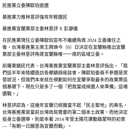
民進黨立委陳歐珀退選
基進黨力推林意評強攻年輕選民
基進黨宜蘭黨部主委林意評 X 彭瀞儀
在民進黨現任立委陳歐珀宣布不繼續角逐 2024 立委連任之
後，台灣基進黨主席王興煥今（6）日決定在宜蘭縣推出宜蘭
黨部主委林意評角逐宜蘭縣唯一一席的區域立委。
前羅東鎮民代表
、
台灣基進黨宜蘭黨部主委林意評指出，「我
們這半年來陸續造訪各鄉鎮辦座談會，陳歐珀委員不參選是突
發狀況，但我們本來就在規劃如何在宜蘭爭取最多的政黨票這
個基礎下，現在只是多了一個『把我當成候選人來準備』這場
選戰。」
林意評認為，這幾年宜蘭已經擔當不起「民主聖地」的美名，
台灣基進黨是當前台灣政局需要的第二個本土政黨，而他決定
投身立委選舉，則是本著 2014 年受太陽花運動啟蒙時的初衷
—「有朝一日願意為宜蘭而戰」。