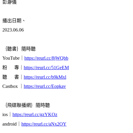
彭瀞儀
播出日期、
2023.06.06
｛聽書｝隨時聽
YouTube｜
https://reurl.cc/8jWQbb
粉 專｜
https://reurl.cc/51GeEM
聽 書｜
https://reurl.cc/b9kMxl
Castbox ｜
https://reurl.cc/Eopkav
｛飛碟聯播網｝隨時聽
ios｜
https://reurl.cc/gzYKOz
android｜
https://reurl.cc/aNx2OY