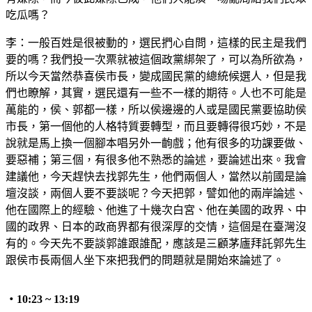
吃瓜嗎？
李：一般百姓是很被動的，選民捫心自問，這樣的民主是我們
要的嗎？我們投一次票就被這個政黨綁架了，可以為所欲為，
所以今天當然恭喜侯市長，變成國民黨的總統候選人，但是我
們也瞭解，其實，選民還有一些不一樣的期待。人也不可能是
萬能的，侯、郭都一樣，所以侯邊邊的人或是國民黨要協助侯
市長，第一個他的人格特質要轉型，而且要轉得很巧妙，不是
說就是馬上換一個腳本唱另外一齣戲；他有很多的功課要做、
要惡補；第三個，有很多他不熟悉的論述，要論述出來。我會
建議他，今天趕快去找郭先生，他們兩個人，當然以前國是論
壇沒談，兩個人要不要談呢？今天把郭，譬如他的兩岸論述、
他在國際上的經驗、他進了十幾次白宮、他在美國的政界、中
國的政界、日本的政商界都有很深厚的交情，這個是在臺灣沒
有的。今天先不要談郭誰跟誰配，應該是三顧茅廬拜託郭先生
跟侯市長兩個人坐下來把我們的問題就是開始來論述了。
・
10:23 ~ 13:19