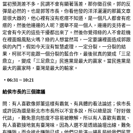
當初預測差不多，民調不會有顯著落差，那你徵召侯，郭的反
彈是必然的。也是郭等市長，你看他發的洋洋灑灑的那篇文章
是很大器的，他心裡有沒有疙瘩不知道，是一個凡人都會有疙
瘩的，然後他邊邊的人呢？選舉不是一個人，邊邊的支持者一
定會有今天的這些干擾都出來了。然後你覺得綠的人不會趁機
在裡面煽風點火嗎？綠的人想當然耳，一定要讓裡面造成郭跟
侯的內鬥，假如今天沒有智慧處理，一定分裂，一分裂的結
果，柯就不可能跟一個分裂的藍合作，最後就真的變成「三足
鼎立」，變成「三足鼎立」民進黨是最大的贏家。當民進黨是
最大的贏家時，臺灣是最大的輸家。
・
06:31 ~ 10:21
給侯市長的三個建議
問：有人喜歡像郭董這樣有霸氣、有具體的看法論述；侯市長
或許因為還是新北市市長所以不宜多說，所以總是說「好好做
代誌」，難免意向態度不容易被瞭解，所以有人喜歡有霸氣、
有人喜歡接地氣有臺灣味，因為人選不是透過論壇出線，難免
有嫌隙，而今彼此嫌隙已成，他們只能演一場亂局給我們民眾