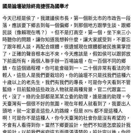
國是論壇破除終南捷徑為國舉才
今天已經是侯了，我建議侯市長，第一個新北市的市政告一段
落，應該要下鄉去到每一個偏鄉，到那個地方跟學生談、跟鄉
民談（像賴現在嗎？）。但不是打高空，第一個，坐下來三小
時聽你的問題，讓你知道我想幹什麼，讓大家感受到，不要忘
了跟年輕人談，再配合媒體，很遺憾現在媒體都被民進黨掌控
了，正確的聲音根本出不來，今天應該是，假如侯可以跟郭放
下前面所有，兩個人聯手辦一百場論壇，在一百個不同的鄉
鎮，在這個過程裡，你可能會碰到一、二十個非常有看法的年
輕人，這些人是我們要栽培的，你的論壇不只是找我們這種六
十歲以上的老先生，我們有我們的專長，可是你今天看到不管
藍綠，目前藍綠這些政治人物就是兩種背景，官二代跟富二
代，沒了。綠的全部都是某某立委的助理，誰是誰的助理。今
天臺灣有一個很不好的氛圍，現在年輕人就看到了，我要出人
頭地，就一定要走這些人的路線，但是 80% 都不是這種人
啊！可是你不是這種人，你今天臺灣的社會你是沒有希望的，
不會有人看得到你。當然下鄉要設計，他們不知道怎麼設計我
會設計，以前我們省府這方面還滿清楚的，設計完以後，你從