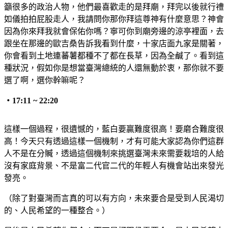
籲很多的政治人物，他們最喜歡走的是拜廟，拜完以後就行禮
如儀拍拍屁股走人，我請問你那你拜這尊神有什麼意思？神會
因為你來拜我就會保佑你嗎？寧可你到廟旁邊的涼亭裡面，去
跟坐在那邊的歐吉桑告訴我看到什麼，十家店面九家是關著，
你會看到土地連蕃薯都種不了都在長草，因為全鹹了。看到這
種狀況，假如你是想當臺灣總統的人還無動於衷，那你就不要
選了啊，選你幹嘛呢？
・
17:11 ~ 22:20
這樣一個過程，很遺憾的，藍白要贏難度很高！要磨合難度很
高！今天只有透過這樣一個機制，才有可能大家認為你們這群
人不是在分贓，透過這個機制來挑選臺灣未來需要栽培的人給
沒有家庭背景、不是富二代官二代的年輕人有機會站出來發光
發亮。
（除了對臺灣而言真的可以有方向，未來要合是受到人民渴切
的、人民希望的一種整合。）