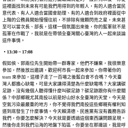
這裡面找到未來有可能我們用得到的年輕人，有的人適合當民
意代表、有人人適合當國會助理、有的人適合到政府裡面從中
上階的公務員開始慢慢往前，不排除有幾顆閃亮之星，未來甚
至可以當次長、部長，這樣一個氛圍出來後，你的藍軍就不是
孤軍在作戰了，我就是在帶領全臺灣關心臺灣的人一起來談論
這件事情。
・
13:30 ~ 17:08
假如侯、郭兩位先生開始帶一群專家，他們不嫌棄，我很樂意
參加，然後放出邀請，歡迎柯市長一起來參加，你帶著你的
team 來參加，這樣子走了一百場之後藍白會不合嗎？今天臺
灣人都擔心缺電，可是大家講得清楚為什麼缺電嗎？大家講碳
足跡，沒有幾個人聽得懂什麼叫碳足跡？碳足跡跟你有什麼關
係？中部鄉親尤其南投以前是好山好水全臺灣的天堂，今天是
空氣污染最嚴重的地方，你不覺得我們南投這些鄉親有權利知
道到底發生了什麼事情。今天賴清德、民進黨有沒有義務告訴
我們，你要怎麼解決？今天就是要透過這個東西讓問題呈現。
然後你走到我們沿海的地盤下陷區，你要坐在那邊談，我是呼