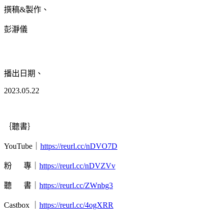
撰稿&製作、
彭瀞儀
播出日期、
2023.05.22
｛聽書｝
YouTube｜
https://reurl.cc/nDVO7D
粉 專｜
https://reurl.cc/nDVZVv
聽 書｜
https://reurl.cc/ZWnbg3
Castbox ｜
https://reurl.cc/4ogXRR