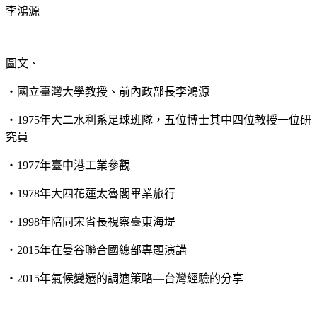
李鴻源
圖文、
・
國立臺灣大學教授、前內政部長李鴻源
・
1975年大二水利系足球班隊，五位博士其中四位教授一位研
究員
・
1977年臺中港工業參觀
・
1978年大四花蓮太魯閣畢業旅行
・
1998年陪同宋省長視察臺東海堤
・
2015年在曼谷聯合國總部專題演講
・
2015年氣候變遷的調適策略—台灣經驗的分享