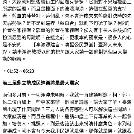
詞，大家就知道後續衍生的話題有多多！它絕對不只是檯面上
所謂的話題，而且是檯面下的波濤洶湧，這個在藍軍的支持
者、藍軍的陣營裡，這個亂，會不會造成未來藍綠對決時的先
天弱勢呢？是不是到這裡「藍白合」就劃下句號了呢？柯P的
位置在哪裡呢？郭董的位置在哪裡呢？侯友宜市長未來該如何
扮演最強的母雞呢？在這之前，更根本的觀察是，很多人的心
是不安的……【李鴻源建言。喚醒公民意識】臺灣大未來
IV，請李鴻源教授以他的視角跟大家談一談他對這個巨大變
動的觀察。
・
01:52 ~ 06:23
若三足鼎立勢成民進黨將是最大贏家
兩個多月前，一切渾沌未明時，我就一直建議呼籲，柯、郭、
侯三位再加上一些專家來辦一個國是論壇，讓大家了解，臺灣
到出現了什麼問題？三方人馬各有哪些人可以解決這些問題，
大家談清楚。而且在過程中，邀請40歲上下有專業的人一起參
加，培養人、挑選人，到最後誰該出來扮演什麼角色，水到就
會渠成。就不會有今天我用民調就是侯，那你就是侯，就跟我