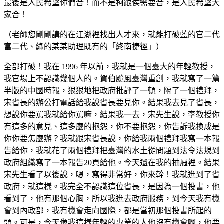
最後是人民希望你們合！而不是柯跟侯需要合，是人民希望大
家合！
（老師您剛剛講的在江湖裡找出人才來，就能打破藍的官二代
富二代、綠的某某助理既有的「終南捷徑」）
全部打破！我在 1996 年以前，我就是一個臺大的年輕教授，
我官場上不認識幾個人的。賀伯颱風臺灣重創，我就寫了一篇
半版的中國時報，狠狠地把政府批評了一頓，隔了一個禮拜，
宋省長的辦公打電話給我說省長要見你。結果我去見了省長，
想說你要罵我就給你罵嘛，結果我一去，宋先生說，李教授你
有這多的意見、這多麼的抱怨，你不要抱怨，你告訴我換成是
你你要怎麼辦？我就跟宋省長說，你給我兩個禮拜我寫一本報
告給你，我就花了兩個禮拜把臺灣的水土從問題到法令法規到
政府組織寫了一本報告20頁給他。今天還在我的抽屜裡。結果
宋先生看了以後說，嗯，寫得非常好，你來幹！我就進到了省
政府，就這樣。我完全不認識這位省長，是因為一個投書，他
看到了，他有那個心胸，所以我進去政府服務，到今天我有機
會到內政部，我有機會走向國際，都是當初那個投書所起的
頭。可是，今天像我這樣年輕的專業的人他沒有機會啊，他要