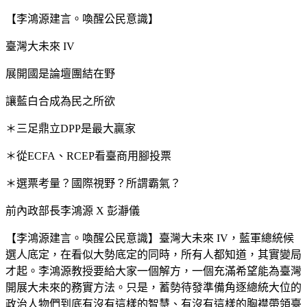
【李鴻源建言。喚醒公民意識】
臺灣大未來 IV
展開國是論壇團結在野
讓藍白合成為民之所欲
＊三足鼎立DPP是最大贏家
＊從ECFA、RCEP看臺商用腳投票
＊選票考量？國際視野？所謂霸氣？
前內政部長李鴻源 X 彭瀞儀
【李鴻源建言。喚醒公民意識】臺灣大未來 IV，藍軍總統候
選人底定，在看似大勢底定的同時，所有人都知道，其實變局
才起。李鴻源教授要給大家一個解方，一個充滿希望能為臺灣
開展大未來的務實方法。只是，蓄勢待發準備角逐總統大位的
政治人物們到底有沒有這樣的智慧、有沒有這樣的胸襟帶領臺