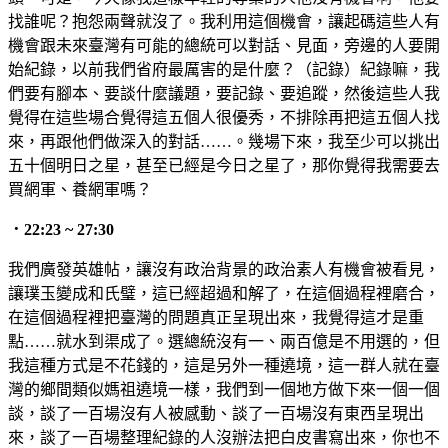
找誰呢？抱怨兩聲就沒了。我利用這個機會，讓起碼這些人有
機會跟未來臺灣有可能的總統可以對話、見面，旁邊的人要開
始紀錄，以前我們省府最厲害的是什麼？（記錄）紀錄嘛，我
們要有腳本、要談什麼議題，要記錄、要追蹤，然後這些人我
覺得在這些場合覺得這五個人很優秀，不排除再把這五個人找
來，再跟他們做深入的對話……。幾場下來，我至少可以挑出
五十個明日之星，甚至已經是今日之星了，那你覺得我需要去
買網軍、養網軍嗎？
．22:23 ~ 27:30
我們廣發英雄帖，讓沒有政治背景的政治素人有機會被看見，
讓璞玉變成和氏璧，這已經超過和解了，在這個過程裡磨合，
在這個過程裡把臺灣的問題真正呈現出來，我覺得這才是重
點……就水到渠成了。選總統沒有一、兩百億是不用選的，但
我這種方式是不花錢的，這是另外一種遶境，這一群人就在臺
灣的鄉間類似媽祖遶境一樣，我們到一個地方做下來一個一個
談，談了一百場沒有人被感動、談了一百場沒有東西呈現出
來，談了一百場整理紀錄的人沒辦法把白皮書寫出來，你也不