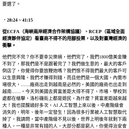
要選了。
．28:24 ~ 41:15
從ECFA（海峽兩岸經濟合作架構協議）、RCEP（區域全面
經濟夥伴協定）看臺商不得不的用腳投票
，以及對臺灣經濟的
衝擊。
他們完不完？你不要幸災樂禍，他們完了，我們1800億美金賺
不到了，那我們是不是跟著完了？我們做生意的，最大的客戶
倒店了，你覺得你要放鞭炮嗎？我們恨不得我們最大的客戶可
以生意興隆，我們才賺得到錢，而且他們是一個大國，內需市
場很大，……廠商出走到越南是必然的，美國的廠商也出走到
越南……，今天到美國去貧富差距大得不得了，市場、學校到
處都在槍擊，洛杉磯街上都是遊民，為什麼？貧富差距越來越
大！我也提醒過好多次，AI 人工智慧上來以後，中產階級會
消失的，明年、後年一定發生！因為很多行業被人工智慧取代
掉了，我請問，當中產階級不見以後，世界上明後年就剩下兩
種人，一種是非常有錢的人，大部分都是窮人，你覺得治安會