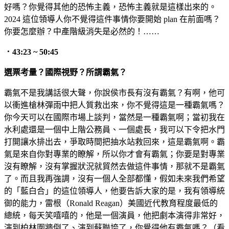
好嗎？你覺得其他的恐怖主義，恐怖主義就是這樣出來的。
2024 這位領導人你不覺得這件事情你要開始 plan 在前面嗎？
你要怎麼辦？中產階級消失是必然的！……
．43:23 ~ 50:45
選票考量？國際視野？所謂霸氣？
霸氣不是我講話很大聲，你說侯市長有沒有霸氣？有啊，他可
以衝進槍林彈雨中把人質救出來，你不覺得這是一種霸氣嗎？
你今天可以在國際市場上談判，當然是一種霸氣啊；當初我在
水利處還是一個中上階公務員、一個處長，我可以下令把水門
打開讓水排出去，爭取時間把抽水站救回來，這是霸氣啊。霸
氣是來自你對專業的瞭解，所以你才會有霸氣；你要是對專業
沒有瞭解，沒有掌握狀況就貿然去做這件事情，那就不是霸氣
了。而且我再強調，沒有一個人全部都懂，假如未來我們希望
的「藍白合」的這位領導人，他要告訴大家的是，我有領導統
御的能力，雷根（Ronald Reagan）美國近代教育程度最低的
總統，每天笑嘻嘻的，他是一個演員，他把劇本演得非常好，
演到柏林圍牆倒了、演到蘇聯垮了，你覺得他有霸氣嗎？（看