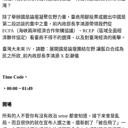
灣？
除了舉辦國是論壇凝聚在野力量，臺商用腳投票或撤出中國是
第二段訪談的重中之重，前內政部長李鴻源帶領我們從
ECFA（海峽兩岸經濟合作架構協議）、RCEP（區域全面經
濟夥伴協定）看臺商不得不的選擇，以及對臺灣經濟的衝擊。
臺灣大未來 IV，請聽：展開國是論壇團結在野 讓藍白合成為
民之所欲_前內政部長李鴻源 X 彭瀞儀
Time Code
、
・
00:00 ~ 01:49
開場
所有的人不管你有沒有政治 sense 都會知道，接下來會是亂
局。而且很快的就在宣布人選之後，還新創了「被岳飛了」一