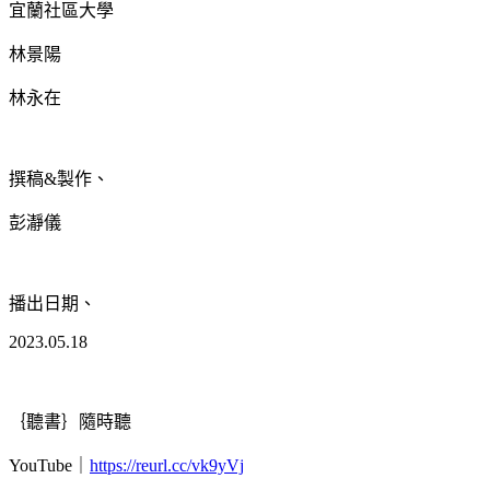
宜蘭社區大學
林景陽
林永在
撰稿&製作、
彭瀞儀
播出日期、
2023.05.18
｛聽書｝隨時聽
YouTube｜
https://reurl.cc/vk9yVj