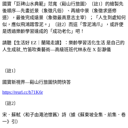
國寶「巨碑山水典範」范寬〈谿山行旅圖〉〔註1〕的繪製先
後順序—先畫近景（象徵凡俗）、再繪中景（象徵求道修
道），最後完成遠景（象徵最高意志主宰）；「人生到處知何
似，應似飛鴻踏雪泥。」〔註2〕而這「雪泥鴻爪」，或許便
是透過樂齡學習達成的「成功老化」吧！
請聽【生活好 EZ｜蘭陽走讀】：樂齡學習活化生活 是自己的
人生成就_竹笛吹奏藝術—高級班班代林永在 X 彭瀞儀
〔註1〕
國寶新視界—谿山行旅圖快問快答
https://reurl.cc/b71K6r
〔註2〕
宋．蘇軾〈和子由澠池懷舊〉詩（據《蘇東坡全集．前集．卷
一》引）