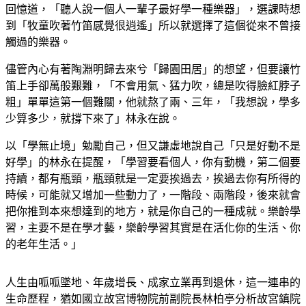
回憶道，「聽人說一個人一輩子最好學一種樂器」，選課時想
到「牧童吹著竹笛感覺很逍遙」所以就選擇了這個從來不曾接
觸過的樂器。
儘管內心有著陶淵明歸去來兮「歸園田居」的想望，但要讓竹
笛上手卻萬般艱難，「不會用氣、猛力吹，總是吹得臉紅脖子
粗」單單這第一個難關，他就熬了兩、三年，「我想說，學多
少算多少，就撐下來了」林永在說。
以「學無止境」勉勵自己，但又謙虛地說自己「只是好動不是
好學」的林永在提醒，「學習要看個人，你有動機，第二個要
持續，都有瓶頸，瓶頸就是一定要挨過去，挨過去你有所得的
時候，可能就又增加一些動力了，一階段、兩階段，後來就會
把你推到本來想達到的地方，就是你自己的一種成就。樂齡學
習，主要不是在學才藝，樂齡學習其實是在活化你的生活、你
的老年生活。」
人生由呱呱墜地、年歲增長、成家立業再到退休，這一連串的
生命歷程，猶如國立故宮博物院前副院長林柏亭分析故宮鎮院