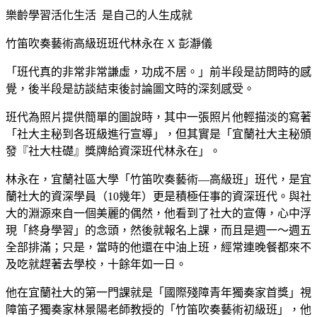
樂齡學習活化生活
是自己的人生成就
竹笛吹奏藝術高級班
班代林永在 X 彭瀞儀
「班代真的非常非常謙虛，功成不居。」前半段是訪問時的感
覺，後半段是訪談結束後討論圖文時的深刻感受。
班代為照片提供簡單的圖說時，其中一張照片他輕描淡的寫著
「社大主秘到各班級進行宣導」，但其實是「宜蘭社大主秘頒
發『社大柱礎』獎牌給資深班代林永在」。
林永在，宜蘭社區大學「竹笛吹奏藝術—高級班」班代，是宜
蘭社大的資深學員（10幾年）更是積極任事的資深班代。與社
大的淵源來自一個美麗的偶然，他看到了社大的宣傳，心中浮
現「終身學習」的念頭，然後就報名上課，而且是週一～週五
全部排滿；只是，當時的他還在中油上班，經常連晚餐都來不
及吃就趕著去學校，十餘年如一日。
他在宜蘭社大的第一門課就是
「
國際殘障青年獨奏家首獎
」
視
障笛子獨奏家林景陽老師教授的「竹笛吹奏藝術初級班」，他