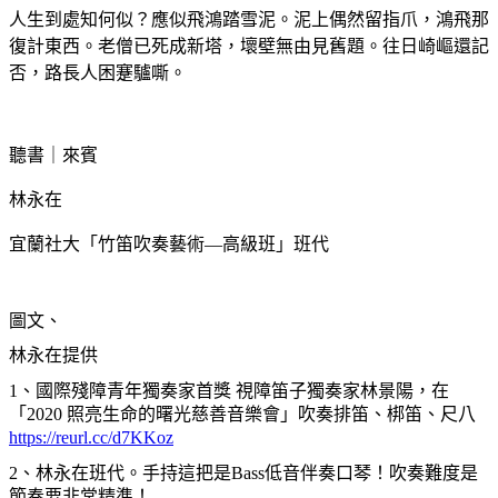
人生到處知何似？應似飛鴻踏雪泥。泥上偶然留指爪，鴻飛那
復計東西。老僧已死成新塔，壞壁無由見舊題。往日崎嶇還記
否，路長人困蹇驢嘶。
聽書｜來賓
林永在
宜蘭社大「竹笛吹奏藝術—高級班
」
班代
圖文、
林永在提供
1
、
國際殘障青年獨奏家首獎 視障笛子獨奏家林景陽，在
「2020 照亮生命的曙光慈善音樂會」吹奏排笛、梆笛、尺八
https://reurl.cc/d7KKoz
2
、
林永在班代。手持這把是Bass低音伴奏口琴！吹奏難度是
節奏要非常精準！