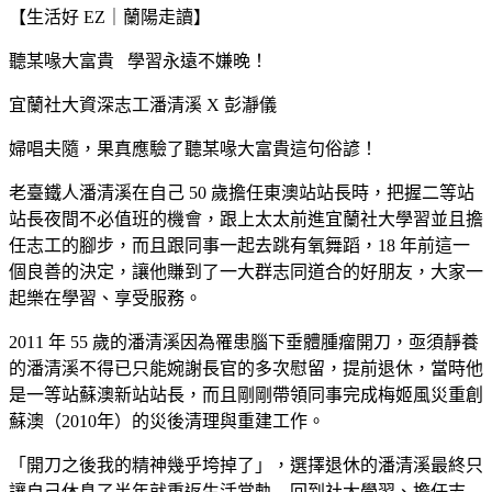
【生活好
EZ｜蘭陽走讀】
聽某喙大富貴
學習永遠不嫌晚！
宜蘭社大資深志工潘清溪
X
彭瀞儀
婦唱夫隨，果真應驗了聽某喙大富貴這句俗諺！
老臺鐵人潘清溪在自己 50 歲擔任東澳站站長時，把握二等站
站長夜間不必值班的機會，跟上太太前進宜蘭社大學習並且擔
任志工的腳步，而且跟同事一起去跳有氧舞蹈，18
年前這一
個良善的決定，讓他賺到了一大群志同道合的好朋友，大家一
起樂在學習、享受服務。
2011 年 55 歲的潘清溪因為罹患腦下垂體腫瘤開刀，亟須靜養
的潘清溪不得已只能婉謝長官的多次慰留，提前退休，當時他
是一等站蘇澳新站站長，而且剛剛帶領同事完成梅姬風災重創
蘇澳（2010年）的災後清理與重建工作。
「開刀之後我的精神幾乎垮掉了」，選擇退休的潘清溪最終只
讓自己休息了半年就重返生活常軌—回到社大學習、擔任志