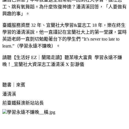
工、跳有氧舞蹈。為什麼恢復神速？潘清溪回答，「人要做有
興趣的事」。
臺鐵服務資歷 32 年、宜蘭社大學習&當志工 18 年，樂在終生
學習的潘清溪說，他一直謹記在宜蘭社大上的第一堂課，當時
英語老師一直剴切勉勵著台下的學生們 ”It’s never too late to
learn.”（學習永遠不嫌晚）。
請聽【生活好
EZ｜蘭陽走讀】聽某喙大富貴
學習永遠不嫌
晚！_宜蘭社大資深志工潘清溪
X
彭瀞儀
聽書｜來賓
潘清溪
前臺鐵蘇澳新站站長