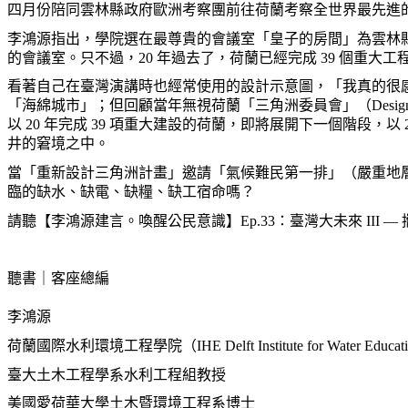
四月份陪同雲林縣政府歐洲考察團前往荷蘭考察全世界最先進
李鴻源指出，學院選在最尊貴的會議室「皇子的房間」為雲林縣
的會議室。只不過，20 年過去了，荷蘭已經完成 39 個重大
看著自己在臺灣演講時也經常使用的設計示意圖，「我真的很
「海綿城市」；但回顧當年無視荷蘭「三角洲委員會」（Desi
以 20 年完成 39 項重大建設的荷蘭，即將展開下一個階段，以 
井的窘境之中。
當「重新設計三角洲計畫」邀請「氣候難民第一排」（嚴重地
臨的缺水、缺電、缺糧、缺工宿命嗎？
請聽【李鴻源建言。喚醒公民意識】Ep.33：臺灣大未來 III
—
聽書｜客座總編
李鴻源
荷蘭國際水利環境工程學院（IHE Delft Institute for Water Edu
臺大土木工程學系水利工程組教授
美國愛荷華大學土木暨環境工程系博士