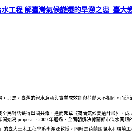
水工程 解臺灣氣候變遷的旱澇之患_臺大教授李鴻
選，只是，臺灣的親水意涵與實質成效卻與荷蘭大不相同。而這
成全民對話獲得舉國共識，進而起草《荷蘭氣候變遷計畫》、成立「三
年開始寫 proposal、2009 年通過，全面朝解決荷蘭都市淹水問
」的臺大土木工程學系李鴻源教授，
同時是荷蘭國際水利環境工程學院（IHE