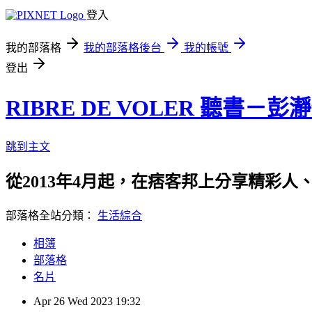
登入
我的部落格
我的部落格後台
我的帳號
登出
RIBRE DE VOLER 聽書－彭
跳到主文
從2013年4月起，在痞客邦上分享精彩人
部落格全站分類：
生活綜合
相簿
部落格
名片
Apr
26
Wed
2023
19:32