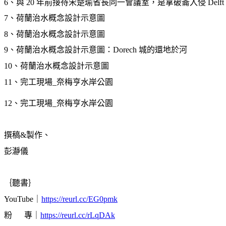
6
、與 20 年前接待宋楚瑜省長同一會議室，是拿破崙入侵 Delf
7
、荷蘭治水概念設計示意圖
8
、荷蘭治水概念設計示意圖
9
、荷蘭治水概念設計示意圖：Dorech 城的還地於河
10
、荷蘭治水概念設計示意圖
11
、完工現場_奈梅亨水岸公園
12
、完工現場_奈梅亨水岸公園
撰稿&製作、
彭瀞儀
｛聽書｝
YouTube
｜
https://reurl.cc/EG0pmk
粉 專｜
https://reurl.cc/rLqDAk