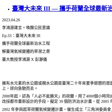
臺灣大未來 III — 攜手荷蘭全球最新治
2023.04.26
李鴻源建言。喚醒公民意識
Ep.33：
臺灣大未來 III
攜手荷蘭全球最新治水工程
解臺灣氣候變遷的旱澇之患
臺大教授李鴻源 X 彭瀞儀
擁有水元素的水公園或親水公園是臺灣二十年來夏季遊憩的首
上，逆向急馳而去。
2000年起，認為「人必不能勝天」的荷蘭，用了4000個小時完
改採都市重新設計的手段，擬定 39 個防洪治水計畫，從 2005 
2002
年參與起草荷蘭氣候變遷計畫，催生成立「三角洲委員會