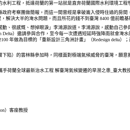
的水利工程，抵達荷蘭的第一站就是直奔
荷蘭國際水利環境工程
政府考察團做簡報，而這一間曾經是拿破崙入侵時住過的房間，同
工程，解決大半的淹水問題，而且所花的錢不到臺灣 8400 億前
感動、很感慨、想掉眼淚」李鴻源說道。李鴻源說，感動自己參
gn Delta）邀請參與合作，至今每一次遭遇短延時強降雨就會
2100 年做為目標的「重新設計三角洲計畫」（Redesign d
層下陷）的雲林縣參加時，同樣面對極端氣候威脅的臺灣，願意
攜手荷蘭全球最新治水工程 解臺灣氣候變遷的旱澇之患_臺大教
cation）客座教授