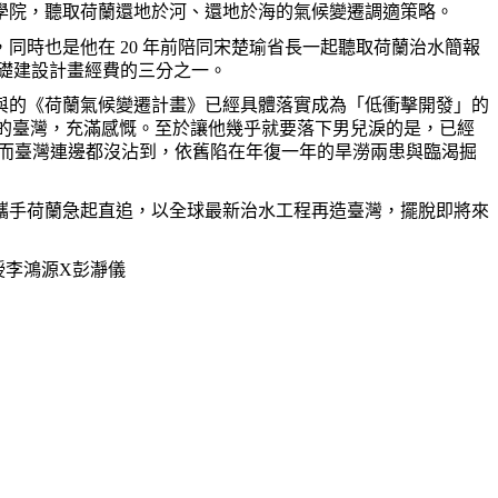
學院，聽取荷蘭還地於河、還地於海的氣候變遷調適策略。
時也是他在 20 年前陪同宋楚瑜省長一起聽取荷蘭治水簡報
瞻基礎建設計畫經費的三分之一。
與的《荷蘭氣候變遷計畫》已經具體落實成為「低衝擊開發」的
淹水的臺灣，充滿感慨。至於讓他幾乎就要落下男兒淚的是，已經
elta）；而臺灣連邊都沒沾到，依舊陷在年復一年的旱澇兩患與臨渴掘
攜手荷蘭急起直追，以全球最新治水工程再造臺灣，擺脫即將來
授李鴻源X彭瀞儀