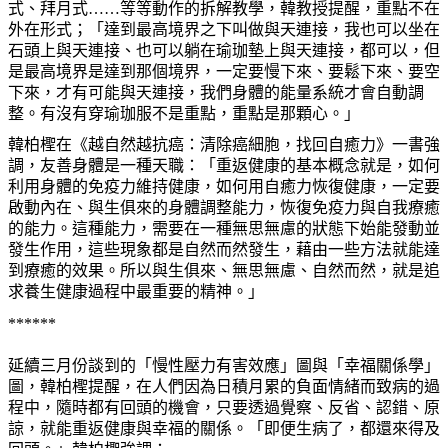
式、拜月式……等等動作的拆解教學，韓教授提醒，重點不在
外在形式；「達到最高境界之下叫做與天連接，我也可以坐在
石頭上與天連接、也可以躺在瑜珈墊上與天連接，都可以，但
是最高境界是達到那個境界，一定要慢下來、要鬆下來、要空
下來，才有可能與天連接，我們身體的能量系統才會自動調
整。有沒有穿瑜珈服不是重點，重點是那顆心。」
韓柏檉在《越自然越抗癌：清除癌細胞，找回自癒力》一書強
調，友善身體是一種天職：「重返健康的基本概念就是，如何
利用身體的免疫力維持健康，如何用自癒力恢復健康，一定要
啟動內在、與生俱來的身體調整能力，恢復免疫力與自我療癒
的能力。這種能力，需要在一種無思無慮的狀態下始能發動並
發生作用，這些現象都是自然而然發生，藉由一些方法就能達
到療癒的效果。所以與生俱來、無思無慮、自然而然，就是追
求養生健康過程中最重要的精神。」
******
延續三月份談到的「慢性壓力有害效應」圖與「幸福關係學」
圖，韓柏檉提醒，在人們因為日積月累的負面情緒而致病的過
程中，隨時都有回頭的機會，只要透過覺察、反省、認錯、原
諒，就能重返健康與幸福的關係。「即便生病了，都還來得及