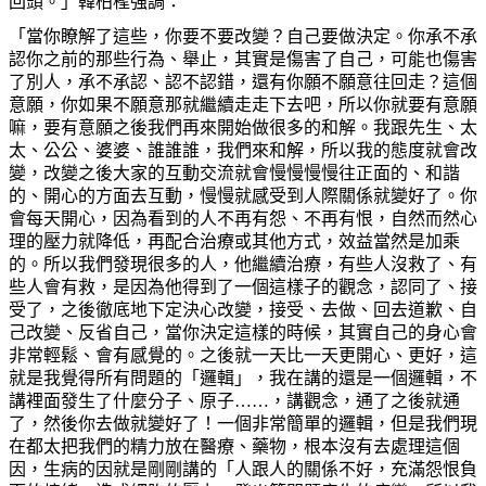
回頭。」韓柏檉強調：
「當你瞭解了這些，你要不要改變？自己要做決定。你承不承
認你之前的那些行為、舉止，其實是傷害了自己，可能也傷害
了別人，承不承認、認不認錯，還有你願不願意往回走？這個
意願，你如果不願意那就繼續走走下去吧，所以你就要有意願
嘛，要有意願之後我們再來開始做很多的和解。我跟先生、太
太、公公、婆婆、誰誰誰，我們來和解，所以我的態度就會改
變，改變之後大家的互動交流就會慢慢慢慢往正面的、和諧
的、開心的方面去互動，慢慢就感受到人際關係就變好了。你
會每天開心，因為看到的人不再有怨、不再有恨，自然而然心
理的壓力就降低，再配合治療或其他方式，效益當然是加乘
的。所以我們發現很多的人，他繼續治療，有些人沒救了、有
些人會有救，是因為他得到了一個這樣子的觀念，認同了、接
受了，之後徹底地下定決心改變，接受、去做、回去道歉、自
己改變、反省自己，當你決定這樣的時候，其實自己的身心會
非常輕鬆、會有感覺的。之後就一天比一天更開心、更好，這
就是我覺得所有問題的「邏輯」，我在講的還是一個邏輯，不
講裡面發生了什麼分子、原子……，講觀念，通了之後就通
了，然後你去做就變好了！一個非常簡單的邏輯，但是我們現
在都太把我們的精力放在醫療、藥物，根本沒有去處理這個
因，生病的因就是剛剛講的「人跟人的關係不好，充滿怨恨負