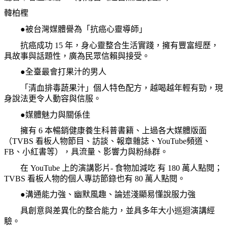
韓柏檉
●被台灣媒體譽為「抗癌心靈導師」
抗癌成功
15 年，身心靈整合生活實踐，擁有豐富經歷，
具故事與話題性，廣為民眾信賴與接受。
●全臺最會打果汁的男人
「清血排毒蔬果汁」個人特色配方，越喝越年輕有勁，現
身說法更令人動容與信服。
●媒體魅力與關係佳
擁有
6 本暢銷健康養生科普書籍、上過各大媒體版面
（
TVBS
看板人物節目、訪談、報章雜誌、YouTube頻道、
FB、小紅書等
）
，具流量、影響力與粉絲群。
在 YouTube 上的演講影片- 食物加減吃 有
180 萬人點閱；
TVBS 看板人物的個人專訪節錄也有
80 萬人點閱。
●溝通能力強、幽默風趣、論述淺顯易懂說服力強
具創意與差異化的整合能力，並具多年大小巡迴演講經
驗。