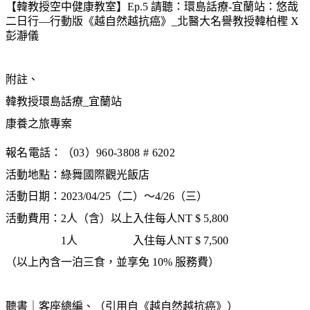
【韓教授空中健康教室】Ep.5 請聽：環島話療-宜蘭站：悠哉
二日行—行動版《越自然越抗癌》_北醫大名譽教授韓柏檉 X
彭瀞儀
附註、
韓教授環島話療_宜蘭站
康養之旅專案
報名電話：（03）960-3808 # 6202
活動地點：綠舞國際觀光飯店
活動日期：2023/04/25（二）～4/26（三）
活動費用：2人（含）以上入住每人NT $ 5,800
1人 入住每人NT $ 7,500
（以上內含一泊三食，並享免 10% 服務費）
聽書｜客座總編、（引用自《越自然越抗癌》）