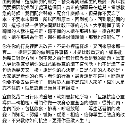
面的情緒，造成細胞的壓力、發炎等問題產生的癌變，所以我
們要把因給找到了處理這個因，真正的解藥是在這兒。當然救
急的時候，我們配合醫療、配合什麼都ok，但是你不要忘了
本，不要本末倒置，所以回到原本、回到初心、回到最前面的
因，這樣才是一個解決問題比較正確的方法。大家聽懂了嗎？
聽懂的人就往這裡走，聽不懂的人還在那邊糾結、還在那邊
繞、還在那邊為什麼、還在那邊討價還價，那我也沒辦法了。
你在你的行為裡面去改善，不是心裡這樣想，又回來原來那一
套......，還是要真的做到這件事情，才是比較重要的。如果能
夠親口對對方說，對不起之前什麼什麼誤會是我的問題，當事
人更能夠感受到你的誠意跟你真的講了這句話，也不是講了這
句話過幾天又一樣，還是你的心決定，口是心非的人多的是，
大家還是看你的心態、看你的行為，最後還是在這裡。問題是
你要不要去做這樣子一個解鈴人而不是靠別人來解，靠別人是
靠不住的，就是靠自己願意才有辦法。
宜蘭悠哉二日行即將登場，就如書封底所寫，「且讓抗癌心靈
導師—韓柏檉，帶領你做一次身心靈全面的體驗，從外而內，
由內而外，包括飲食、排毒、呼吸放鬆……等生活習慣的改
變，到知足、認錯、懺悔、感恩、相信、信仰等生活態度的改
變，不只教你如何抗癌，更讓你重啟人生！」