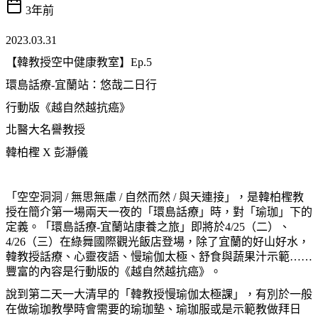
3年前
2023.03.31
【
韓教授空中健康教室
】
Ep.5
環島話療-宜蘭站
：
悠哉二日行
行動版《越自然越抗癌》
北醫大名譽教授
韓柏檉 X 彭瀞儀
「空空洞洞 / 無思無慮 / 自然而然 / 與天連接」，是韓柏檉教
授在簡介第一場兩天一夜的「環島話療」時，對「瑜珈」下的
定義。「環島話療-宜蘭站康養之旅」即將於4/25（二）、
4/26（三）在綠舞國際觀光飯店登場，除了宜蘭的好山好水，
韓教授話療、心靈夜語、慢瑜伽太極、舒食與蔬果汁示範……
豐富的內容是行動版的《越自然越抗癌》。
說到第二天一大清早的「韓教授慢瑜伽太極課」，有別於一般
在做瑜珈教學時會需要的瑜珈墊、瑜珈服或是示範教做拜日