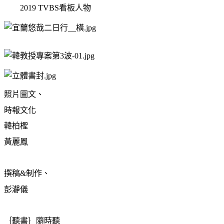
2019 TVBS看板人物
照片圖文、
時報文化
韓柏檉
黃麗鳳
撰稿&制作、
彭瀞儀
｛聽書｝隨時聽