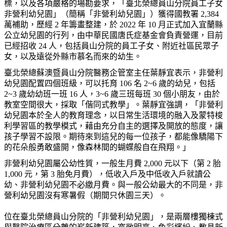
標，以及各項嚴格的場勘要求，
「
臺北榮總員山分院員工子女
非營利幼兒園
」
（簡稱「非營利幼兒園」）獲得國教署 2,384
萬補助，歷經 2 年籌畫整建，於 2022 年 10 月正式加入宜蘭縣
公立幼兒園的行列，由中華民國唐氏症基金會負責營運，目前
已經招收 24 人，包括員山分院的員工子女、附近社區民眾子
女，以及遠從外縣市慕名而來的幼生。
臺北榮總蘇澳暨員山分院醫務企管室主任葉靜宜表示，非營利
幼兒園配置四個班級，可以托育 106 名 2~6 歲的幼兒，包括
2~3 歲幼幼班一班 16 人，3~6 歲三班每班 30 個小朋友，由於
教室空間很大，採取「偕同式教學」。葉靜宜強調，「非營利
幼兒園本於全人的教育理念，以日常生活環境的融入及蒙特梭
利學習區的教學模式，藉由充分自主的選擇及開放的態度，讓
孩子學習不設限。期待來到這兒的每一位孩子，都能像驕陽下
的花朵般勇敢盛開，像森林間的蝴蝶般自在飛翔。」
非營利幼兒園屬公幼性質，一般生月費 2,000 元以下（第 2 胎
1,000 元，第 3 胎免月費），低收入戶及中低收入戶就讀公
幼、非營利幼兒園不必繳月費。與一般公幼最大的不同是，非
營利幼兒園沒有寒暑假（期間只休園三天）。
位在臺北榮總員山分院的「非營利幼兒園」，是兩層樓獨棟式