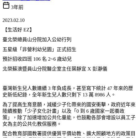
3年前
2023.02.10
【生活好 EZ】
臺北榮總員山分院加入公幼行列
五星級「非營利幼兒園」正式招生
預計招收四班 106 名 2~6 歲幼兒
北榮蘇澳暨員山分院醫企室主任葉靜宜 X 彭瀞儀
臺灣新生兒人數連續 3 年負成長，甚至寫下統計 47 年來的歷
史新低紀錄，全年新生兒人數只剩下 13 萬 8986 人。
為了提高生育意願，減緩少子化帶來的國安衝擊，政府近年來
陸續推動「少子女化計畫」以及「0 到 6 歲國家一起養政
策」，除了加速增加公共化量能，也鼓勵各部會增設以員工子
女為主的公共化教保服務。
配合教育部國教署提供優質平價幼教、擴大照顧地方的政策目