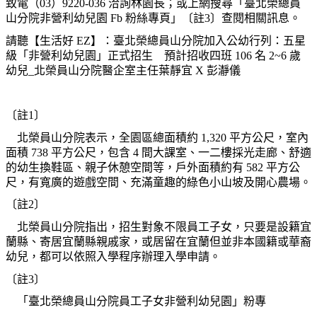
致電（03）9220-036 洽詢林園長；或上網搜尋「臺北榮總員
山分院非營利幼兒園 Fb 粉絲專頁」〔註3〕查閱相關訊息。
請聽【生活好 EZ】：臺北榮總員山分院加入公幼行列：五星
級「非營利幼兒園」正式招生 預計招收四班 106 名 2~6 歲
幼兒_北榮員山分院醫企室主任葉靜宜 X 彭瀞儀
〔註1〕
北榮員山分院表示，全園區總面積約 1,320 平方公尺，室內
面積 738 平方公尺，包含 4 間大課室、一二樓採光走廊、舒適
的幼生換鞋區、親子休憩空間等，戶外面積約有 582 平方公
尺，有寬廣的遊戲空間、充滿童趣的綠色小山坡及開心農場。
〔註2〕
北榮員山分院指出，招生對象不限員工子女，只要是設籍宜
蘭縣、寄居宜蘭縣親戚家，或居留在宜蘭但並非本國籍或華裔
幼兒，都可以依照入學程序辦理入學申請。
〔註3〕
「臺北榮總員山分院員工子女非營利幼兒園」粉專