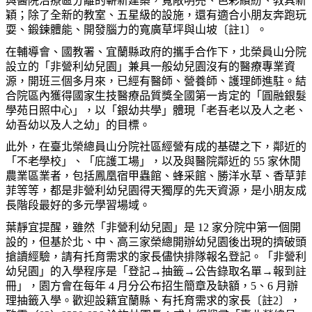
與醫院治療區分離的嶄新建築，寬敞明亮、色彩繽紛、教具新
穎；除了全新的教室、五星級的設施，還有適合小朋友奔跑玩
耍、鍛鍊體能、開發腦力的寬廣草坪與山坡〔註1〕。
在輔導會、國教署、宜蘭縣政府的攜手合作下，北榮員山分院
設立的「非營利幼兒園」兼具一般幼兒園沒有的醫療專業資
源，開班三個多月來，已經有醫師、營養師、護理師進駐。結
合院區內獲得國家生技醫療品質獎全國第一肯定的「圓融銀髮
學苑日照中心」，以「銀幼共學」體現「老吾老以及人之老、
幼吾幼以及人之幼」的目標。
此外，在臺北榮總員山分院社區經營有成的基礎之下，鄰近的
「不老學校」、「庇護工場」，以及與醫院鄰近的 55 家休閒
農業區業者，包括鳳凰宿甲蟲館、蜂采館、勝洋水草、香草菲
菲等等，都是非營利幼兒園得天獨厚的先天資源，是小朋友成
長階段最好的多元學習場域。
葉靜宜提醒，雖然「非營利幼兒園」是 12 家分院中第一個開
設的，但基於北、中、高三家榮總開辦幼兒園後出現的擠破頭
搶讀經驗，請有托育需求的家長儘快排隊報名登記。「非營利
幼兒園」的入學程序是「登記→抽籤→公告錄取名單→報到註
冊」，園方會在每年 4 月分公布招生簡章及缺額，5、6 月辦
理抽籤入學。歡迎設籍宜蘭縣、有托育需求的家長〔註2〕，