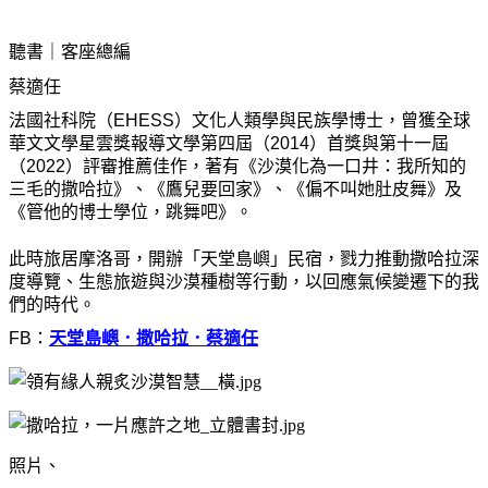
聽書｜客座總編
蔡適任
法國社科院（EHESS）文化人類學與民族學博士，曾獲全球
華文文學星雲獎報導文學第四屆（2014）首獎與第十一屆
（2022）評審推薦佳作，著有《沙漠化為一口井：我所知的
三毛的撒哈拉》、《鷹兒要回家》、《偏不叫她肚皮舞》及
《管他的博士學位，跳舞吧》。
此時旅居摩洛哥，開辦「天堂島嶼」民宿，戮力推動撒哈拉深
度導覽、生態旅遊與沙漠種樹等行動，以回應氣候變遷下的我
們的時代。
FB：
天堂島嶼．撒哈拉．蔡適任
照片、