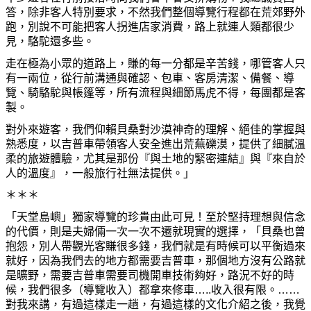
答，除非客人特別要求，不然我們整個導覽行程都在荒郊野外
跑，別說不可能把客人拐進店家消費，路上就連人類都很少
見，駱駝還多些。
走在極為小眾的道路上，賺的每一分都是辛苦錢，哪管客人只
有一兩位，從行前溝通與確認、包車、客房清潔、備餐、導
覽、騎駱駝與帳篷等，所有流程與細節馬虎不得，每團都是客
製。
對外來遊客，我們仰賴貝桑對沙漠神奇的理解、絕佳的掌握與
熟悉度，以吉普車帶領客人安全進出荒蕪礫漠，提供了細膩溫
柔的旅遊體驗，尤其是那份『與土地的緊密連結』與『來自於
人的溫度』，一般旅行社無法提供。」
＊＊＊
「天堂島嶼」獨家導覽的珍貴由此可見！至於堅持理想與信念
的代價，則是夫婦倆一次一次不遷就現實的選擇，「貝桑也曾
抱怨，別人帶觀光客賺很多錢，我們就是有時候可以平衡過來
就好，因為我們去的地方都需要吉普車，那個地方沒有公路就
是曠野，需要吉普車需要司機開車技術夠好，路況不好的時
候，我們很多（導覽收入）都拿來修車…..收入很有限。……
對我來講，有過這樣走一趟，有過這樣的文化介紹之後，我覺