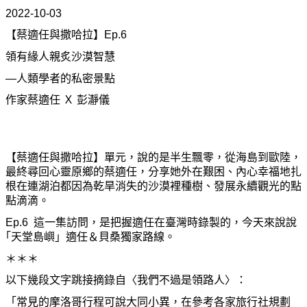
2022-10-03
【
蔡適任與撒哈拉
】
Ep.6
領有緣人親炙沙漠智慧
—人類學者的私密景點
作家蔡適任 Ｘ 彭瀞儀
【蔡適任與撒哈拉】單元，說的是半生飄零，從海島到歐陸，
最終尋回心靈原鄉的蔡適任，分享她外在艱困、內心幸福地扎
根在連湖泊都因為乾旱消失的沙漠裡種樹、發展永續觀光的點
點滴滴。
Ep.6
這一集訪問，是把握適任在臺灣時錄製的，今天來說說
｢天堂島嶼」適任＆貝桑獨家路線。
＊＊＊
以下幾段文字跳接摘錄自〈我們不過是領路人〉：
「常見的摩洛哥行程可說大同小異，在參考各家旅行社規劃