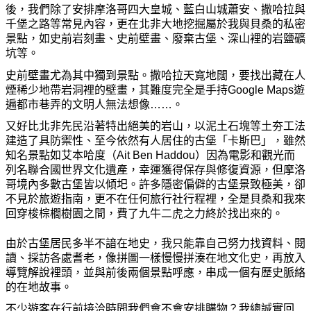
後，我們除了安排摩洛哥四大皇城、藍白山城蕭安、撒哈拉與
千堡之路等常見內容，更在北非大地挖掘屬於我與貝桑的私密
景點，如史前岩刻畫、史前壁畫、廢棄古堡、深山裡的岩鹽礦
坑等。
史前壁畫尤為其中獨到景點。撒哈拉天寬地闊，要找出藏在人
煙稀少地帶岩洞裡的壁畫，其難度完全是手持Google Maps遊
遍都市巷弄的文明人無法想像……。
又好比北非先民沿著特出絕美的岩山，以泥土石塊等土夯工法
建造了具防禦性、至今依然有人居住的古堡「卡斯巴」，雖然
知名景點如艾本哈度（Ait Ben Haddou）因為電影和觀光而
列名聯合國世界文化遺產，幸運獲得保存與修復資源，但摩洛
哥境內多數古堡皆以傾圯。許多隱密偏僻的古堡景致極美，卻
不見於旅遊指南，更不在任何旅行社行程裡，全是貝桑和我來
回穿梭棕櫚樹園之間，費了九牛二虎之力終於找出來的。
由
於古堡居民多半不諳在地史，我只能靠自己努力找資料、閱
讀、採訪各處耆老，像拼圖一樣慢慢拼湊在地文化史，再放入
導覽解說裡頭，並與前後兩個景點呼應，串成一個有歷史脈絡
的在地故事。
不少遊客在行前接洽時問我們會不會安排購物？我總誠實回