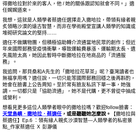
得撒哈拉對於來的客人，他 / 她的關係跟認知就會不同。」適
任娓娓道來。
我想，這就是人類學者蔡適任選擇走入撒哈拉，帶領有緣者親
炙領略沙漠的遠古智慧，而非在學術殿堂宣講人類學的知識或
堆砌研究論文的堅持……
適任不做購物團，但積極協助轉介流通當地民眾的創作；但近
年來國際郵務受疫情衝擊，導致運輸費暴漲、運輸期太長、遺
失風險太高，她因此暫時中斷撒哈拉在地商品的「流通服
務」。
我追問，那貝桑和A先生的「撒哈拉花草茶」呢？臺灣讀者也
無福享用嗎？適任說，一切只能等國際郵務回穩之後再斟酌，
她會在臉書上公告周知。至於常有臉友私訊下單一事，她強
調，一切都只是「協助流通」，她不是代購，更不曾從中抽成
或營利。
想看見更多這位人類學者眼中的撒哈拉嗎？歡迎follow臉書：
天堂島嶼．撒哈拉．蔡適任
，
或是聽聽她怎麼說。
【撒哈拉與
蔡適任】Ep.6 ：領有緣人親炙沙漠智慧—人類學者的私密景
點_作家蔡適任 Ｘ 彭瀞儀