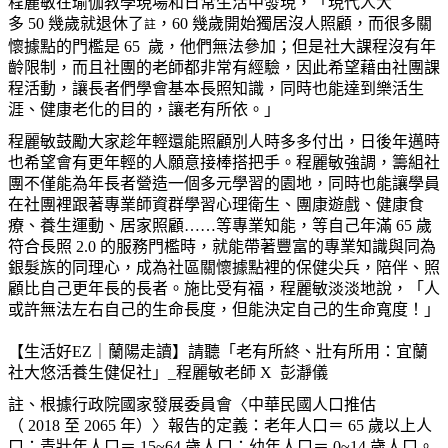
程麗敏在瑜
伽
教學現場和日常生活中發現，「現代人大
多
50
幾歲就退休了
，
60
幾歲開始獨居沒人照顧，而很多關
註
懷據點的門檻是
65
歲，他們無法參加；但是社大課程沒有年
齡限制，而且社團的老師都非常有經驗，因此希望藉由社團課
程活動，讓長者們學會基本長照知識，同時也能達到樂活生
涯、健康老化的目的，讓老有所依。」
程麗敏鼓勵大家趁年輕還能照顧別人時多多付出，日後年邁時
也希望會有更年輕的人願意接棒搭把手。程麗敏強調，籌組社
團不僅能為年長者營造一個多元學習的園地，同時也能讓學員
在社團裡跟著專業師資群學習心理衛生、團康遊戲、健康食
療、養生運動、居家照顧
……
等專業知能，等自己年滿
65
歲
符合長照
2.0
的服務門檻時，就能帶著豐富的專業知識與同為
銀髮族的同理心，成為社區關懷據點裡的保健尖兵，陪伴、照
顧比自己更年長的長者。施比受有福，程麗敏淡淡地說，「人
或許無法左右自己的生命長度，但能決定自己的生命寬度！」
【生活好
EZ
｜蘭陽走讀】請聽「老有所終、壯有所用：宜蘭
社大悠活養生健促社」
_
程麗敏老師
X
彭
瀞
儀
註、根據行政院國家發展委員會〈中華民國人口推估
（
2018
至
2065
年）〉報告的定義：老年人口＝
65
歲以上人
口；青壯年人口＝
15~64
歲人口；幼年人口＝
0~14
歲人口。