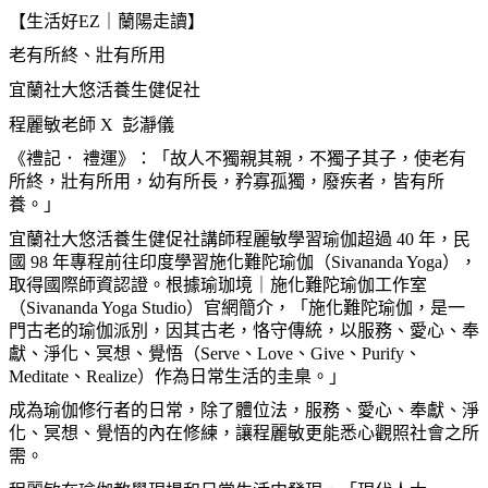
【生活好
EZ
｜蘭陽走讀】
老有所終、壯有所用
宜蘭社大悠活養生健促社
程麗敏老師
X
彭
瀞
儀
《禮記．
禮運》：「故人不獨親其親，不獨子其子，使老有
所終，壯有所用，幼有所長，矜寡孤獨，廢疾者，皆有所
養。」
宜蘭社大悠活養生健促社講師程麗敏學習瑜
伽
超過
40
年，民
國
98
年專程前往印度學習施化難陀瑜
伽
（
Sivananda Yoga
），
取得國際師資認證。根據瑜
珈
境｜施化難陀瑜
伽
工作室
（
Sivananda Yoga Studio
）官網簡介，「施化難陀瑜
伽
，是一
門古老的瑜
伽
派別，因其古老，恪守傳統，以服務、愛心、奉
獻、淨化、冥想、覺悟（
Serve
、
Love
、
Give
、
Purify
、
Meditate
、
Realize
）作為日常生活的圭臬。」
成為瑜
伽
修行者的日常，除了體位法，服務、愛心、奉獻、淨
化、冥想、覺悟的內在修練，讓程麗敏更能悉心觀照社會之所
需。