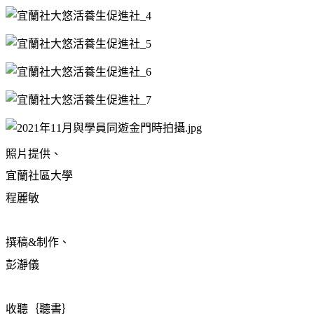
照片提供、
宜蘭社區大學
程麗敏
撰稿
&
制作、
彭
瀞
儀
收聽｛聽書｝