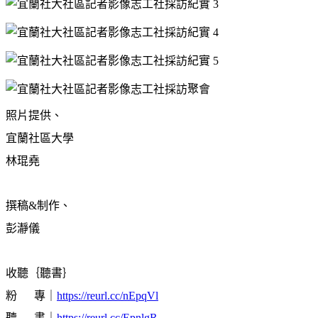
照片提供、
宜蘭社區大學
林琨堯
撰稿&制作、
彭
瀞
儀
收聽｛聽書｝
粉
專｜
https://reurl.cc/nEpqVl
聽
書｜
https://reurl.cc/EpnlgR