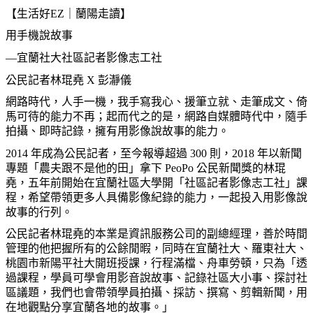
【生活好EZ｜蘭陽走讀】
用手機說故事
—宜蘭社大社區記者影像志工社
公民記者林琨堯 X 彭
瀞
儀
網路時代，人手一機，我手寫我心、援筆立就、走筆成文、倚
馬可待的能力不再；起而代之的是，網路自媒體時代中，隨手
拍攝、即時記錄，擁有用影像說故事的能力。
2014 年成為公民記者，至今報導超過 300 則，2018 年以新聞
專題「農夫跟不是他的田」拿下 PeoPo 公民新聞獎的林琨
堯，五年前開始在宜蘭社區大學開「社區記者影像志工社」
課
程，希望帶領更多人具備影像紀錄的能力，一起投入用影像說
故事的行列。
公民記者林琨堯的本業是資訊服務公司的副總經理，善於時間
管理的他把握所有的公餘閒暇，同時在宜蘭社大、羅東社大、
桃園市新陽平社大開班授課，行程滿檔、舟車勞頓，只為「透
過課程，學員可學會用影音說故事、記錄社區大小事、探討社
區議題，我們也會帶領學員拍攝、採訪、撰寫、剪輯新聞，用
在地觀點分享宜蘭各地的故事。」