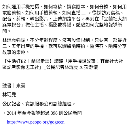
如何運用手機拍攝、如何寫稿、撰寫腳本、如何分鏡、如何用
電腦剪輯、如何用手機剪輯、如何直播......，從採訪到寫稿、
配音、剪輯、輸出影片、上傳網路平台，再到在「宜蘭社大網
路電視台」擔任主播、攝影或導播，體驗如何完整地報導新
聞。
林琨堯強調，不分年齡程度、沒有設備限制，只要有一部最近
三、五年出產的手機，就可以體驗隨時拍、隨時剪、隨時分享
故事的樂趣。
【生活好EZ｜蘭陽走讀】請聽「用手機說故事：宜蘭社大社
區記者影像志工社」_公民記者林琨堯 X 彭
瀞
儀
聽書｜來賓
林琨堯
公民記者、資訊服務公司副總經理。
・
2014
年至今報導超過
398
則公民新聞
https://www.peopo.org/gogreen