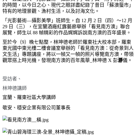
的時間，以今日之心、現代之眼詳盡紀錄了昔日「蘇澳蜃市」
特有的地理景觀、漁村生活，以及討海文化。
「光影藝術—攝影美學」班師生，自 12 月 2 日（四）～12 月
29 日（三），在宜蘭酒廠紅露藝廊舉辦「看見南方澳」聯合
展覽，師生以 88 幀精彩的作品娓娓訴說南方澳的百年盛景。
至於今（9）晚七點整，林坤德老師於羅東社大校本部，羅東
東光國中東光樓二樓會議室舉辦的「看見南方澳：從奇景到人
文生活」專題講座，將以一幀又一幀的照片導覽南方澳，帶領
觀眾搭上時光機，發現南方澳的百年風華_林坤德 X 彭
瀞
儀。
受訪者、
林坤德講師
宜蘭、羅東社區大學講師
敬安、穩安企業有限公司董事長