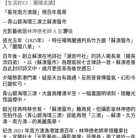
【
生活好EZ｜
蘭陽走讀】
「看見南方澳展」現百年風華
—青山碧海環三澳之蘇澳蜃市
光影藝術班
林坤德老師
X
彭
瀞
儀
道光五年（1825年），時任噶瑪蘭通判烏竹方選「蘇澳蜃市」
入「蘭陽八景」。
百年後，創立蘇澳在地詩社「潮音吟社」的詩人楊長泉（楊長
流四弟），以〈蘇澳蜃市〉為題寫就七言律詩一首。蘇澳奇景
自此封印詩文中，歲月更迭漸為後世遺忘：
夕陽懸影港門東，疑是天台有路通。
反照昔曾傳蜃氣，幻形今
已變蛇弓。
青山碧海環三澳，大廈高樓湧半空。
一幅畫圖明頃刻，陸離光
怪誕煙中。
韶光荏苒時移世易，「蘇澳蜃市」難再見，但攝影家林坤德的
空拍作品〈青山碧海環三澳〉卻能再現「三澳」—蘇澳、北方
澳、南方澳—的美麗風華。
紀念 2021 年南方澳漁港建港百年，林坤德老師率領羅東社
大、宜蘭社大「光影藝術—攝影美學」班學員，用了將近一年