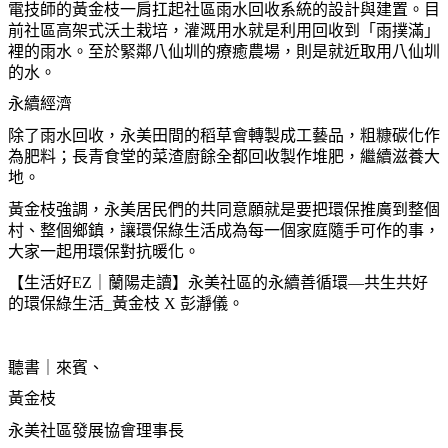
電技師的黃金枝一肩扛起社區雨水回收系統的設計與建置。目
前社區高架式沃土栽培，灌溉用水就是利用回收到「雨撲滿」
裡的雨水。至於緊鄰八仙圳的療癒農場，則是就近取用八仙圳
的水。
永續經濟
除了雨水回收，永美田間的稻草會轉製成工藝品，粗糠碳化作
為肥料；長青食堂的菜渣廚餘全都回收製作堆肥，繼續滋養大
地。
黃金枝強調，永美居民們的共同意願就是要把環保推廣到整個
村、整個鄉鎮，讓環保綠生活成為每一個家庭隨手可作的事，
大家一起用環保對抗暖化。
【生活好EZ｜蘭陽走讀】永美社區的永續善循環—共生共好
的環保綠生活_黃金枝 X 彭
瀞
儀。
聽書｜來賓、
黃金枝
永美社區發展協會理事長