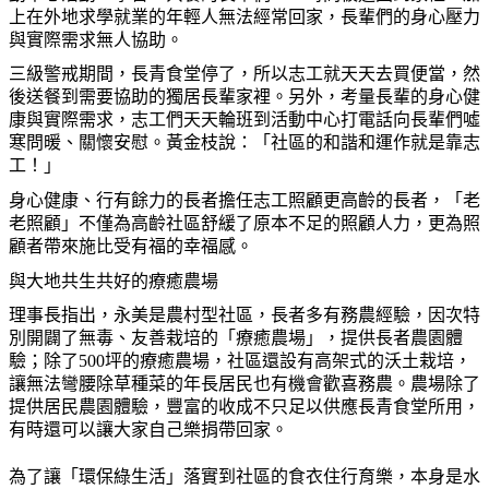
上在外地求學就業的年輕人無法經常回家，長輩們的身心壓力
與實際需求無人協助。
三級警戒期間，長青食堂停了，所以志工就天天去買便當，然
後送餐到需要協助的獨居長輩家裡。另外，考量長輩的身心健
康與實際需求，志工們天天輪班到活動中心打電話向長輩們噓
寒問暖、關懷安慰。黃金枝說：「社區的和諧和運作就是靠志
工！」
身心健康、行有餘力的長者擔任志工照顧更高齡的長者，「老
老照顧」不僅為高齡社區舒緩了原本不足的照顧人力，更為照
顧者帶來施比受有福的幸福感。
與大地共生共好的療癒農場
理事長指出，永美是農村型社區，長者多有務農經驗，因次特
別開闢了無毒、友善栽培的「療癒農場」，提供長者農園體
驗；除了500坪的療癒農場，社區還設有高架式的沃土栽培，
讓無法彎腰除草種菜的年長居民也有機會歡喜務農。農場除了
提供居民農園體驗，豐富的收成不只足以供應長青食堂所用，
有時還可以讓大家自己樂捐帶回家。
為了讓「環保綠生活」落實到社區的食衣住行育樂，本身是水