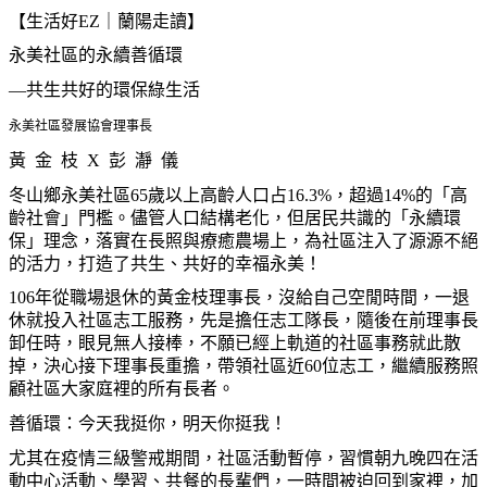
【生活好EZ｜蘭陽走讀】
永美社區的永續善循環
—共生共好的環保綠生活
永美社區發展協會理事長
黃 金 枝 X 彭
瀞
儀
冬山鄉永美社區65歲以上高齡人口占16.3%，超過14%的「高
齡社會」門檻。儘管人口結構老化，但居民共識的「永續環
保」理念，落實在長照與療癒農場上，為社區注入了源源不絕
的活力，打造了共生、共好的幸福永美！
106年從職場退休的黃金枝理事長，沒給自己空閒時間，一退
休就投入社區志工服務，先是擔任志工隊長，隨後在前理事長
卸任時，眼見無人接棒，不願已經上軌道的社區事務就此散
掉，決心接下理事長重擔，帶領社區近60位志工，繼續服務照
顧社區大家庭裡的所有長者。
善循環：今天我挺你，明天你挺我！
尤其在疫情三級警戒期間，社區活動暫停，習慣朝九晚四在活
動中心活動、學習、共餐的長輩們，一時間被迫回到家裡，加