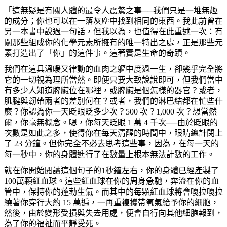
「這無疑是有關人體的最令人震驚之事──我們只是一堆無趣
的成分；你也可以在一落灰塵中找到相同的東西。我此前曾在
另一本書中說過一句話，但我以為，也值得在此重述一次：有
關那些組成你的化學元素所擁有的唯一特出之處，正是那些元
素打造出了「你」的這件事。這著實是生命的奇蹟。
我們在這具溫暖又律動的血肉之軀中度過一生，卻幾乎完全將
它的一切視為理所當然。即便只要大致說說即可，但我們當中
有多少人知道脾臟位在哪裡，或脾臟是個怎樣的器官？或者，
肌腱與韌帶兩者的差別何在？或者，我們的淋巴結都在忙些什
麼？你認為你一天眨眼眨多少次？500 次？1,000 次？想當然
爾，你毫無概念。嗯，你每天眨眼 1 萬 4 千次──由於眨眼的
次數是如此之多，使得你在每天清醒的時間中，眼睛總計閉上
了 23 分鐘。但你完全不必去思考這些事，因為，在每一天的
每一秒中，你的身體進行了在數量上根本無法計數的工作。
就在你開始閱讀這個句子的1秒鐘左右，你的身體已經產製了
100萬顆紅血球。這些紅血球在你的周身急馳，奔流在你的血
管中，保持你的蓬勃生氣。而其中的每顆紅血球將會嘎拉嘎拉
繞著你穿行大約 15 萬遍，一再重複攜帶氧氣給予你的細胞，
然後，由於變形受損與失去用處，便會自行向其他細胞報到，
為了你的福祉而平靜受死。