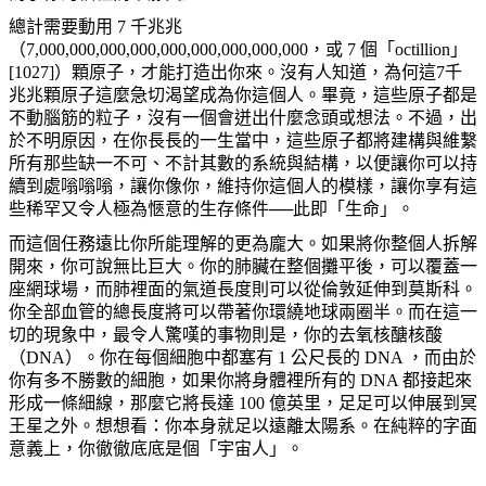
總計需要動用 7 千兆兆
（7,000,000,000,000,000,000,000,000,000，或 7 個「octillion」
[1027]）顆原子，才能打造出你來。沒有人知道，為何這7千
兆兆顆原子這麼急切渴望成為你這個人。畢竟，這些原子都是
不動腦筋的粒子，沒有一個會迸出什麼念頭或想法。不過，出
於不明原因，在你長長的一生當中，這些原子都將建構與維繫
所有那些缺一不可、不計其數的系統與結構，以便讓你可以持
續到處嗡嗡嗡，讓你像你，維持你這個人的模樣，讓你享有這
些稀罕又令人極為愜意的生存條件──此即「生命」。
而這個任務遠比你所能理解的更為龐大。如果將你整個人拆解
開來，你可說無比巨大。你的肺臟在整個攤平後，可以覆蓋一
座網球場，而肺裡面的氣道長度則可以從倫敦延伸到莫斯科。
你全部血管的總長度將可以帶著你環繞地球兩圈半。而在這一
切的現象中，最令人驚嘆的事物則是，你的去氧核醣核酸
（DNA）。你在每個細胞中都塞有 1 公尺長的 DNA ，而由於
你有多不勝數的細胞，如果你將身體裡所有的 DNA 都接起來
形成一條細線，那麼它將長達 100 億英里，足足可以伸展到冥
王星之外。想想看：你本身就足以遠離太陽系。在純粹的字面
意義上，你徹徹底底是個「宇宙人」。