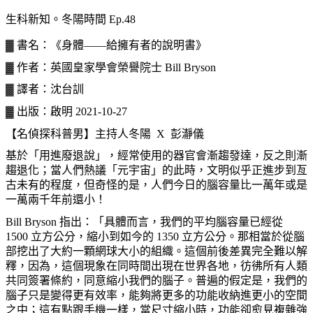
生科新知。冬陽時間 Ep.48
▓ 書名：《身體——給擁有者的說明書》
▓ 作者：英國皇家學會榮譽院士 Bill Bryson
▓ 譯者：沈台訓
▓ 出版：啟明 2021-10-27
【名偵探科普男】主持人冬陽 X 彭瀞儀
基於「用進廢退說」，經常使用的器官會漸趨發達，反之則漸
趨退化；當人們熱議「元宇宙」的此時，文明似乎正進步到亙
古未有的程度，但奇怪的是，人們今日的腦容量比一萬年或是
一萬兩千年前還小！
Bill Bryson 指出：「具體而言，我們的平均腦容量已經從
1500 立方公分，縮小到如今的 1350 立方公分。那相當於從腦
部挖出了大約一顆網球大小的組織。這個前後差異完全難以解
釋，因為，這個現象在同時間出現在世界各地，彷彿所有人類
共同簽署條約，同意縮小我們的腦子。普遍的假定是，我們的
腦子只是變得更有效率，能夠將更多的功能收納進更小的空間
之中；這有點跟手機一樣，當尺寸縮小時，功能卻愈見複雜強