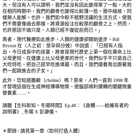
大。但沒有人可以證明，我們並沒有因此變得笨了一點。大約
在相同時期中，我們的顱骨也變得比較薄一些。箇中緣故，同
樣無人能解。也許，我們如今較不粗野活躍的生活方式，使我
們不需要像過去那樣，將資源投注在較厚的顱骨之上。然而，
也許原因不過只是，人類已經不復從前而已。」
再者，現代醫療如此進步，人類的健康卻開始退步，Bill
Bryson 在〈人之初：受孕與分娩〉中說道：「已經有人指
出，今日成長中的孩童，將會是現代歷史上第一個在壽命上比
父母更短、在健康上比父母更差的世代。我們似乎不只是自己
大吃特吃，把自己提早吃進墳墓，而且，我們還養育出跟著我
們一起跳進去的子女。」
此外，您知道膽鹼（choline）嗎？原來，人們一直到 1998 年
才發現這個在生成神經傳導物質、使腦部順利運轉的關鍵微量
營養素……。
請聽【生科新知。冬陽時間】Ep.48：《身體——給擁有者的
說明書》_冬陽 X 彭瀞儀。
＊
節錄 / 請見第一章〈如何打造人體〉