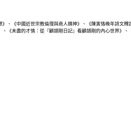
想》、《中國近世宗教倫理與商人精神》、《陳寅恪晚年詩文釋
》、《未盡的才情：從『顧頡剛日記』看顧頡剛的內心世界》、