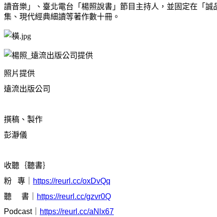
讀音樂」、臺北電台「楊照說書」節目主持人，並固定在「誠
集、現代經典細讀等著作數十冊。
照片提供
遠流出版公司
撰稿、製作
彭瀞儀
收聽｛聽書｝
粉
專｜
https://reurl.cc/oxDvQq
聽
書｜
https://reurl.cc/gzvr0Q
Podcast
｜
https://reurl.cc/aNlx67