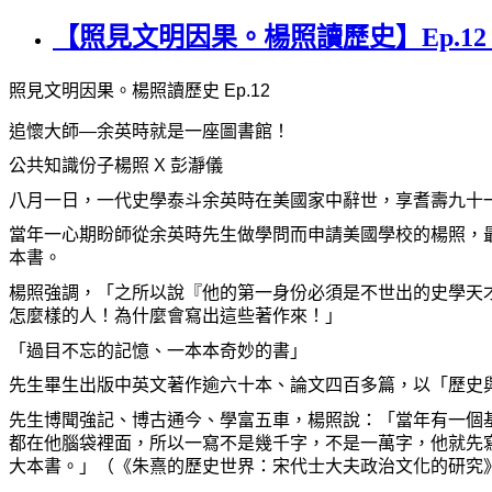
【照見文明因果。楊照讀歷史】Ep.12：
照見文明因果。楊照讀歷史
Ep.12
追懷大師—余英時就是一座圖書館！
公共知識份子楊照
X
彭瀞儀
八月一日，一代史學泰斗余英時在美國家中辭世，享耆壽九十
當年一心期盼師從余英時先生做學問而申請美國學校的楊照，
本書。
楊照強調，「之所以說『他的第一身份必須是不世出的史學天
怎麼樣的人！為什麼會寫出這些著作來！」
「過目不忘的記憶、一本本奇妙的書」
先生畢生出版中英文著作逾六十本、論文四百多篇，以「歷史
先生博聞強記、博古通今、學富五車，楊照說：「
當年有一個
都在他腦袋裡面，所以一寫不是幾千字，不是一萬字，他就先
大本書。」（《朱熹的歷史世界：宋代士大夫政治文化的研究