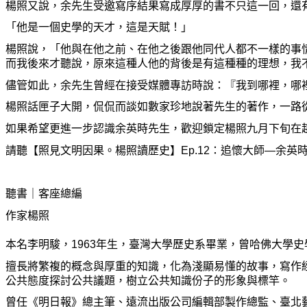
楊照又說，余先生受邀寫序結果寫成厚厚的書不只這一回，還
「他是一個史學的天才，這是天賦！」
楊照說，「他與在他之前、在他之後跟他同代人都不一樣的事
而我後來才聽說，原來這種人他的背後是有這種種的理想，我
儘管如此，余先生曾經在接受媒體專訪時說：『我到哪裡，哪
楊照話匣子大開，侃侃而談如數家珍地說著先生的著作，一路
如果希望更進一步認識余英時先生，歡迎鎖定楊照九月下旬在
請聽【照見文明因果。楊照讀歷史】
Ep.12
：追懷大師—余英
聽書｜客座總編
作家楊照
本
名李明駿，
1963
年生，臺灣大學歷史系畢業，曾哈佛大學史
擅長將繁複的概念與厚重的知識，化為淺顯易懂的故事，寫作
公共態度探討公共議題，樹立公共知識份子的形象與標竿。
曾任《明日報》總主筆、遠流出版公司編輯部製作總監、臺北