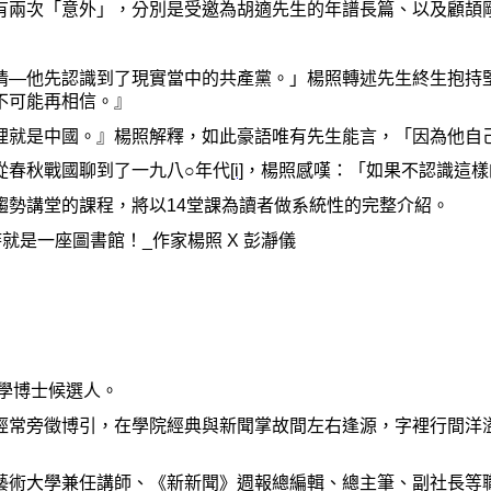
有兩次「意外」，分別是受邀為胡適先生的年譜長篇、以及顧頡
情
—
他先認識到了現實當中的共產黨。」楊照轉述先生終生抱持
不可能再相信。』
裡就是中國。』楊照解釋，如此豪語唯有先生能言，「因為他自
從春秋戰國聊到了一九八
○
年代
[i]
，楊照感嘆：「如果不認識這樣
趨勢講堂的課程，將以
14
堂課為讀者做系統性的完整介紹。
時就是一座圖書館！
_
作家楊照
X
彭瀞儀
學博士候選人。
經常旁徵博引，在學院經典與新聞掌故間左右逢源，字裡行間洋
藝術大學兼任講師、《新新聞》週報總編輯、總主筆、副社長等