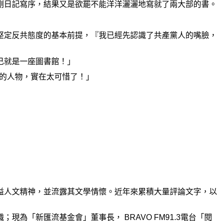
剛日記寫序，結果又是欲罷不能洋洋灑灑地寫就了兩大部的書。
堅定反共態度的基本前提，『我已經先認識了共產黨人的嘴臉，
己就是一座圖書館！」
的人物，實在太可惜了！」
溢人文精神，並流露其文學情懷。近年來累積大量評論文字，以
職；現為「新匯流基金會」董事長，
BRAVO FM91.3
電台「閱