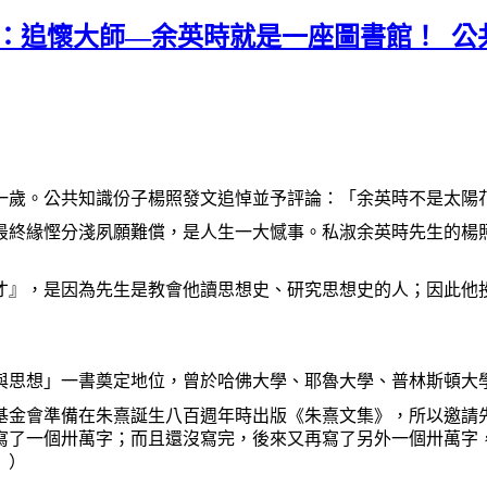
追懷大師—余英時就是一座圖書館！_公共知識份
一歲。公共知識份子楊照發文追悼並予評論：「余英時不是太陽
最終緣慳分淺夙願難償，是人生一大憾事。私淑余英時先生的楊
才』，是因為先生是教會他讀思想史、研究思想史的人；因此他
與思想」一書奠定地位，曾於哈佛大學、耶魯大學、普林斯頓大
基金會準備在朱熹誕生八百週年時出版《朱熹文集》，所以邀請
寫了一個卅萬字；而且還沒寫完，後來又再寫了另外一個卅萬字
》）