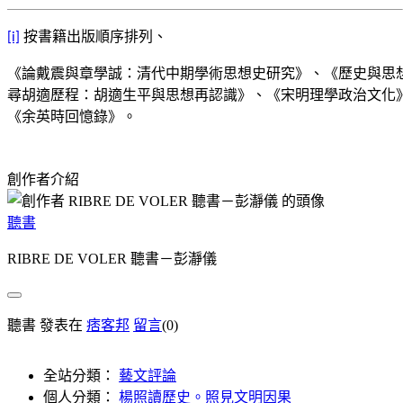
按書籍出版順序排列、
[i]
《論戴震與章學誠：清代中期學術思想史研究》、《歷史與思
尋胡適歷程：胡適生平與思想再認識》、《宋明理學政治文化
《余英時回憶錄》。
創作者介紹
聽書
RIBRE DE VOLER 聽書－彭瀞儀
聽書 發表在
痞客邦
留言
(0)
全站分類：
藝文評論
個人分類：
楊照讀歷史。照見文明因果