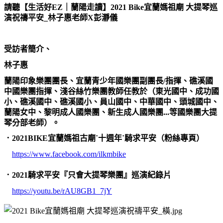
請聽
【生活好
EZ
｜蘭陽走讀】
2021 Bike
宜蘭媽祖廟
大提琴巡
演祝禱平安
_
林子惠老師
X
彭瀞儀
受訪者簡介、
林子惠
蘭陽印象樂團團長、宜蘭青少年國樂團副團長
/
指揮、礁溪國
中國樂團指揮、淺谷絲竹樂團教師任教於（東光國中、成功國
小、礁溪國中、礁溪國小、員山國中、中華國中、頭城國中、
蘭陽女中、黎明成人國樂團、新生成人國樂團
...
等國樂團大提
琴分部老師）。
．
2021BIKE
宜蘭媽祖古廟
˙
十週年
˙
騎求平安（粉絲專頁）
https://www.facebook.com/ilkmbike
．
2021
騎求平安『只會大提琴樂團』巡演紀錄片
https://youtu.be/rAU8GB1_7jY