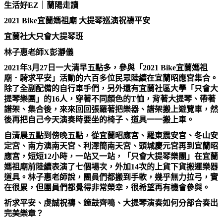
生活好
EZ
｜蘭陽走讀
2021 Bike
宜蘭媽祖廟
大提琴巡演祝禱平安
宜蘭社大只會大提琴班
林子惠老師
X
彭瀞儀
2021
年
3
月
27
日一大清早五點多，參與「
2021 Bike
宜蘭媽祖
廟．騎求平安」活動的六百多位民眾陸續在宜蘭昭應宮集合。
除了全副配備的自行車手們，另外還有宜蘭社區大學「只會大
提琴樂團」的
16
人，穿著不同顏色的
T
恤，
背著大提琴、帶著
譜架、集合後，來來回回張羅著把樂器、譜架搬上遊覽車，然
後再把自己今天演奏時要坐的椅子、道具一一搬上車。
自清晨五點到傍晚五點，從宜蘭昭應宮、羅東震安宮、冬山安
定宮、南方澳南天宮、利澤簡南天宮、頭城慶元宮再到宜蘭昭
應宮，短短
12
小時，一站又一站，「只會大提琴樂團」在宜蘭
媽祖廟前陸續表演了七個場次，外加
14
次的上貨下貨搬運樂器
道具。林子惠老師說，團員們都搬到手軟，幾乎無力拉弓，實
在很累，但團員們都覺得非常榮幸，很希望再有機會參與。
祈求平安、虔誠祝禱、鐘鼓齊鳴、大提琴演奏如何分部合奏出
完美樂章？