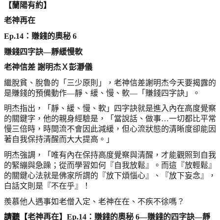
【蘭陽有約】
老神再在
Ep.14
：賺錢的奧秘
6
賺錢四字訣
—
靜緩慢軟
老神信差
謝明杰Ｘ彭瀞儀
繼脫貧、脫魯的「三少原則」，老神信差謝明杰今天要揭露的
是賺錢的預備動作
—
靜、緩、慢、軟
—
「賺錢四字訣」。
明杰指出，「靜、緩、慢、軟」四字訣就是進入內在高度覺察
的關鍵字，他的親身經驗是，「當說話、做事
…
一切都比平常
慢三倍時，時間流不會因此減緩，但心流狀態的清晰度卻能因
著自我保持清醒而大大提高。」
明杰強調，「唯有內在保持高度覺察與清醒，才能觀照到自我
的緊繃與急躁；從而學習如何『自我放鬆』。而這『放輕鬆』
的關鍵心法就是佛家所謂的『放下煩惱心』、『放下妄念』，
白話文則是『不在乎』！
羨慕他人遇事如老僧入定、老神在在、不疾不徐嗎？
請聽【
老神再在】
Ep.14
：賺錢的奧秘
6—
賺錢的四字訣
—
靜