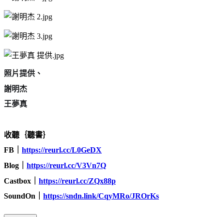
照片提供、
謝明杰
王夢真
收聽｛聽書｝
FB
｜
https://reurl.cc/L0GeDX
Blog
｜
https://reurl.cc/V3Vn7Q
Castbox
｜
https://reurl.cc/ZQx88p
SoundOn
｜
https://sndn.link/CqyMRo/JROrKs