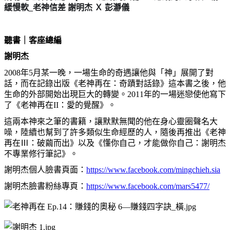
緩慢軟
_
老神信差
謝明杰
Ｘ
彭瀞儀
聽書｜客座總編
謝明杰
2008
年
5
月某一晚，一場生命的奇遇讓他與「神」展開了對
話，而在記錄出版《老神再在：奇蹟對話錄》這本書之後，他
生命的外部開始出現巨大的轉變。
2011
年的一場迷戀使他寫下
了《老神再在
II
：愛的覺醒》。
這兩本神來之筆的書籍，讓默默無聞的他在身心靈圈聲名大
噪，陸續也幫到了許多類似生命經歷的人，隨後再推出《老神
再在
Ⅲ
：破繭而出》以及《懂你自己，才能做你自己：謝明杰
不專業修行筆記》。
謝明杰個人臉書頁面：
https://www.facebook.com/mingchieh.sia
謝明杰臉書粉絲專頁：
https://www.facebook.com/mars5477/