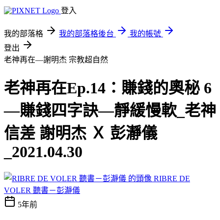
登入
我的部落格
我的部落格後台
我的帳號
登出
老神再在—謝明杰
宗教超自然
老神再在Ep.14：賺錢的奧秘 6
—賺錢四字訣—靜緩慢軟_老神
信差 謝明杰 Ｘ 彭瀞儀
_2021.04.30
RIBRE DE
VOLER 聽書－彭瀞儀
5年前