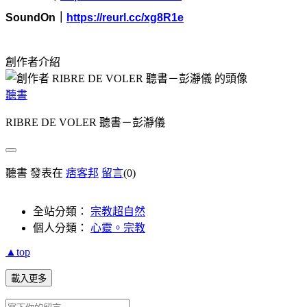
SoundOn
｜
https://reurl.cc/xg8R1e
創作者介紹
聽書
RIBRE DE VOLER 聽書－彭瀞儀
聽書 發表在
痞客邦
留言
(0)
全站分類：
宗教超自然
個人分類：
心靈。宗教
▲top
載入更多