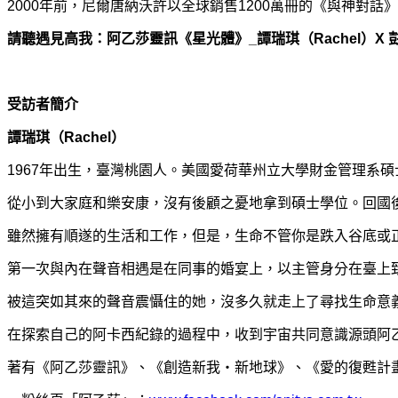
2000年前，尼爾唐納沃許以全球銷售1200萬冊的《與神對話
請聽遇見高我：阿乙莎靈訊《星光體》_譚瑞琪（Rachel）X 
受訪者簡介
譚瑞琪（Rachel）
1967年出生，臺灣桃園人。美國愛荷華州立大學財金管理系碩
從小到大家庭和樂安康，沒有後顧之憂地拿到碩士學位。回國
雖然擁有順遂的生活和工作，但是，生命不管你是跌入谷底或
第一次與內在聲音相遇是在同事的婚宴上，以主管身分在臺上
被這突如其來的聲音震懾住的她，沒多久就走上了尋找生命意
在探索自己的阿卡西紀錄的過程中，收到宇宙共同意識源頭阿
著有《阿乙莎靈訊》、《創造新我‧新地球》、《愛的復甦計