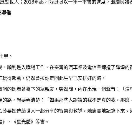
》感動世人；2018年起，Rachel以一年一本書的進度，繼續
彭瀞儀
士畢。
後，順利進入職場工作，在臺灣的汽車業及電信業締造了輝煌的
正玩得起勁，仍然會拉你走回此生早已安排好的路。
致詞的她看著臺下的眾親友，突然間，內在出現一個聲音：「這
義的路，想要弄清楚：「如果那些人認識的我不是真的我，那麼
乙莎要她傳給世人一起分享的智慧與教導，她忠實地記錄下來。
畫》、《星光體》等書。