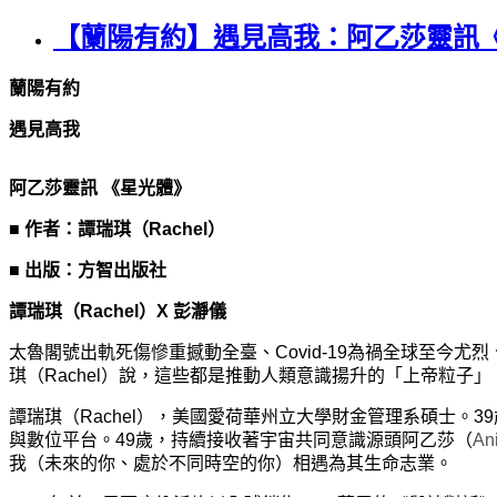
【蘭陽有約】遇見高我：阿乙莎靈訊《星光體》
蘭陽有約
遇見高我
阿乙莎靈訊 《星光體》
■ 作者：
譚瑞琪（Rachel）
■ 出版：方智出版社
譚瑞琪（Rachel）X 彭瀞儀
太魯閣號出軌死傷慘重撼動全臺、Covid-19為禍全球至今
琪（Rachel）說，這些都是推動人類意識揚升的「上帝粒子」
譚瑞琪（Rachel），美國愛荷華州立大學財金管理系碩士
與數位平台。49歲，持續接收著宇宙共同意識源頭阿乙莎（
An
我（未來的你、處於不同時空的你）相遇為其生命志業。