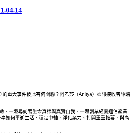
4.14
的重大事件彼此有何關聯？阿乙莎（Anitya）靈訊接收者譚瑞
涵的她，一邊尋訪著生命真諦與真實自我，一邊創業經營通信產業
以分享如何平衡生活、穩定中軸、淨化業力、打開重重
帷幕、與高