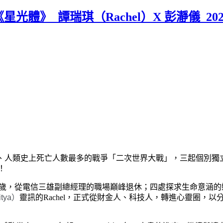
_譚瑞琪（Rachel）X 彭瀞儀_2021.0
尤烈、人類史上死亡人數最多的戰爭「二次世界大戰」，三起個別獨立
！
。39歲，從電信三雄副總經理的職場巔峰退休；四處探求生命意
itya
）
靈訊的Rachel，正式從財金人、科技人，轉進心靈圈，