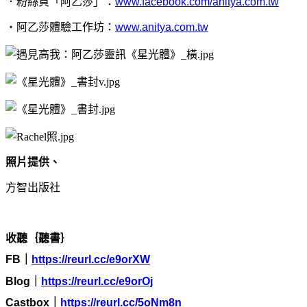
．粉絲頁「阿乙莎」：
www.facebook.com/anitya.com.tw
・阿乙莎體驗工作坊：
www.anitya.com.tw
照片提供、
方智出版社
收聽｛聽書｝
FB
｜
https://reurl.cc/e9orXW
Blog
｜
https://reurl.cc/e9orOj
Castbox
｜
https://reurl.cc/5oNm8n