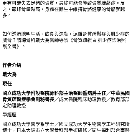
更有可能失去足夠的骨質，最終可能會導致骨質疏鬆症。反
之，巔峰骨量越高，身體在餘生中維持骨骼健康的骨骼就越
多。
如何透過聰明生活、飲食與運動，遠離骨質疏鬆症與肌少症的
威脅？請聽骨科戴大為醫師導讀《骨質疏鬆 & 肌少症診治照
護全書》。
作者介紹
戴大為
現任
國立成功大學附設醫院骨科部主治醫師暨病房主任／中華民國
骨質疏鬆症學會副秘書長
／成大醫院臨床助理教授／教育部部
定助理教授
學經歷
國立成功大學醫學系學士／國立成功大學生物醫學工程研究所
博士／日本大阪市立大學骨科部手術研修／衛生福利部台南醫