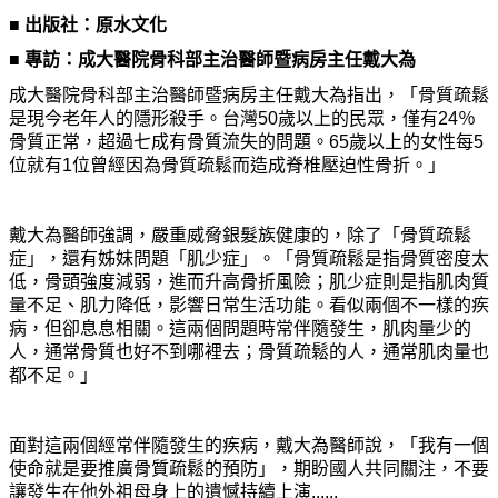
■ 出版社：原水文化
■ 專訪：成大醫院骨科部主治醫師暨病房主任戴大為
成大醫院骨科部主治醫師暨病房主任戴大為指出，「骨質疏鬆
是現今老年人的隱形殺手。台灣50歲以上的民眾，僅有24％
骨質正常，超過七成有骨質流失的問題。65歲以上的女性每5
位就有1位曾經因為骨質疏鬆而造成脊椎壓迫性骨折。」
戴大為醫師強調，嚴重威脅銀髮族健康的，除了「骨質疏鬆
症」，還有姊妹問題「肌少症」。「骨質疏鬆是指骨質密度太
低，骨頭強度減弱，進而升高骨折風險；肌少症則是指肌肉質
量不足、肌力降低，影響日常生活功能。看似兩個不一樣的疾
病，但卻息息相關。這兩個問題時常伴隨發生，肌肉量少的
人，通常骨質也好不到哪裡去；骨質疏鬆的人，通常肌肉量也
都不足。」
面對這兩個經常伴隨發生的疾病，戴大為醫師說，「我有一個
使命就是要推廣骨質疏鬆的預防」，期盼國人共同關注，不要
讓發生在他外祖母身上的遺憾持續上演......