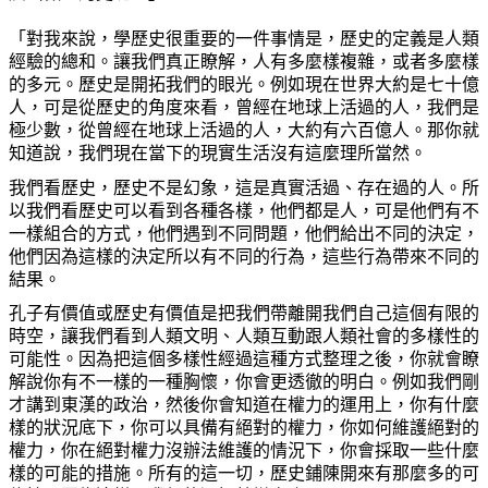
「對我來說，學歷史很重要的一件事情是，歷史的定義是人類
經驗的總和。讓我們真正瞭解，人有多麼樣複雜，或者多麼樣
的多元。歷史是開拓我們的眼光。例如現在世界大約是七十億
人，可是從歷史的角度來看，曾經在地球上活過的人，我們是
極少數，從曾經在地球上活過的人，大約有六百億人。那你就
知道說，我們現在當下的現實生活沒有這麼理所當然。
我們看歷史，歷史不是幻象，這是真實活過、存在過的人。所
以我們看歷史可以看到各種各樣，他們都是人，可是他們有不
一樣組合的方式，他們遇到不同問題，他們給出不同的決定，
他們因為這樣的決定所以有不同的行為，這些行為帶來不同的
結果。
孔子有價值或歷史有價值是把我們帶離開我們自己這個有限的
時空，讓我們看到人類文明、人類互動跟人類社會的多樣性的
可能性。因為把這個多樣性經過這種方式整理之後，你就會瞭
解說你有不一樣的一種胸懷，你會更透徹的明白。例如我們剛
才講到東漢的政治，然後你會知道在權力的運用上，你有什麼
樣的狀況底下，你可以具備有絕對的權力，你如何維護絕對的
權力，你在絕對權力沒辦法維護的情況下，你會採取一些什麼
樣的可能的措施。所有的這一切，歷史鋪陳開來有那麼多的可