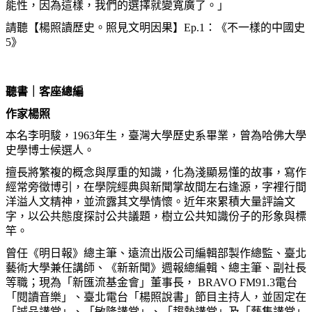
能性，因為這樣，我們的選擇就變寬廣了。」
請聽【楊照讀歷史。照見文明因果】Ep.1：《不一樣的中國史
5》
聽書｜客座總編
作家楊照
本名李明駿，1963年生，臺灣大學歷史系畢業，曾為哈佛大學
史學博士候選人。
擅長將繁複的概念與厚重的知識，化為淺顯易懂的故事，寫作
經常旁徵博引，在學院經典與新聞掌故間左右逢源，字裡行間
洋溢人文精神，並流露其文學情懷。近年來累積大量評論文
字，以公共態度探討公共議題，樹立公共知識份子的形象與標
竿。
曾任《明日報》總主筆、遠流出版公司編輯部製作總監、臺北
藝術大學兼任講師、《新新聞》週報總編輯、總主筆、副社長
等職；現為「新匯流基金會」董事長， BRAVO FM91.3電台
「閱讀音樂」、臺北電台「楊照說書」節目主持人，並固定在
「誠品講堂」、「敏隆講堂」、「趨勢講堂」及「藝集講堂」