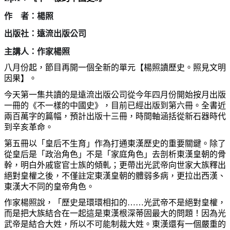
作 者：楊照
出版社：遠流出版公司
主講人：作家楊照
八月份起，節目再開一個全新的單元【楊照讀歷史。照見文明
因果】。
今天第一集共讀的是遠流出版公司從今年四月份開始按月出版
一冊的《不一樣的中國史》，目前已經出版到第六冊。全書近
兩百萬字的篇幅，預計出版十三冊，時間軸涵括從新石器時代
到辛亥革命。
第五冊以「皇后不生育」作為打通東漢歷史的重要關鍵。除了
從皇后是「政治角色」不是「家庭角色」去剖析東漢皇朝的骨
幹，明白外戚宦官士族的傾軋；更帶出光武帝向世家大族釋出
絕對皇權之後，不僅註定東漢皇朝的體弱多病，更拉出西漢、
東漢大不同的皇帝角色。
作家楊照說，「歷史是環環相扣的……光武帝不是絕對皇權，
而是把大族結合在一起這是東漢根深蒂固最大的問題！因為光
武帝是結合大姓，所以不可能制裁大姓。東漢還有一個嚴重的