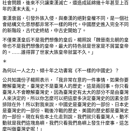
社會問題，後來不只讓東漢滅亡，還造成延綿幾十年甚至上百
年的漢末大亂。」
東漢衰弱，引發外族入侵，與秦漢的絕對皇權不同，是一個社
會結構文化思想都非常不一樣的時代。中國歷史進入完全不同
的新階段，古代史終結，中古史開始了。
不僅東漢皇后不是我們想像的皇后，楊照說「魏晉南北朝的皇
帝也不是我們想像的皇帝，最大的特色就是世家是不屑當皇帝
的。……誰得罪了世家大族皇帝就當不久。」
＊
為何以一人之力、傾十年之功書寫《不一樣的中國史》？
公共知識份子楊照表示，「我非常在意的一件事情，如果你要
瞭解臺灣史，臺灣史不是臺灣人的歷史，這是兩回事。你只看
臺灣人不會瞭解臺灣史，因為臺灣史有太大的部分不是由臺灣
人來決定的，所以你怎麼可以把這麼多決定臺灣史的因素全部
排除在外！所以對我來說，中國史是臺灣史的一部份、日本史
是臺灣史的一部份、戰後冷戰的歷史、美國的歷史都是臺灣史
的一部份。現在有些本土化走到說，我們就只看臺灣人，動不
動就是我們這塊島嶼，我們只看我們島嶼上發生什麼事，這怎
麼叫做臺灣史呢！」