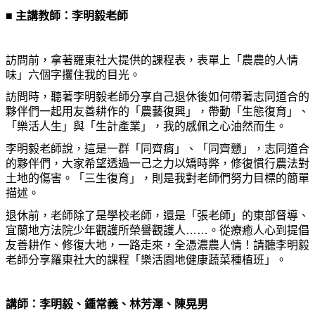
■ 主講教師：李明毅老師
訪問前，拿著羅東社大提供的課程表，表單上「農農的人情
味」六個字攫住我的目光。
訪問時，聽著李明毅老師分享自己退休後如何帶著志同道合的
夥伴們一起用友善耕作的「農藝復興」，帶動「生態復育」、
「樂活人生」與「生計產業」，我的感佩之心油然而生。
李明毅老師說，這是一群「同齊痟」、「同齊戇」，志同道合
的夥伴們，大家希望透過一己之力以矯時弊，修復慣行農法對
土地的傷害。「三生復育」，則是我對老師們努力目標的簡單
描述。
退休前，老師除了是學校老師，還是「張老師」的東部督導、
宜蘭地方法院少年觀護所榮譽觀護人……。從療癒人心到提倡
友善耕作、修復大地，一路走來，全憑濃農人情！請聽李明毅
老師分享羅東社大的課程「樂活園地健康蔬菜種植班」。
講師：李明毅、鍾常義、林芳澤、陳晃男