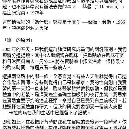
你不能靠作實驗來看造成癌症的成因。這不是可以理解的問
題，也不是科學家有辦法去做的事。──赫曼（
I. Hermann
），
癌症研究員，
1978
年
這些情況裡的「為什麼」究竟是什麼？
──裴頓．勞斯，
1966
年，談癌症起源之奧祕
「單一的原因」
2005
年的春天，是我們這群腫瘤研究成員們的關鍵時刻。我們
即將分道揚鑣，其中
3
人繼續留在臨床，把重點放在臨床研究
和日常照料病人，另外
4
人將在實驗室中探究癌症，保持最少
的臨床時間，每週只看一些病人。
選擇兩條路中的哪一條，全憑直覺。有些人天生就覺得自己適
合作臨床醫師，有些則覺得自己是科學家。我的性向則自我實
習的第一天起一直未變，臨床醫學雖然教我感動，但我卻是實
驗室中的老鼠，是深受癌症基礎生物吸引的夜行生物。我思索
在實驗室要研究的癌症種類，察覺自己已受到白血病吸引。我
雖選擇在實驗室作研究，但我的研究對象卻受一個病人支配
──卡拉的病在我的生活中已經留下了記號。
即使如此，在我把所有時間都花在醫院的最後這一段時光，依
然有教我悸動的時刻，提醒我臨床藥物如何使我驚喜，教我著