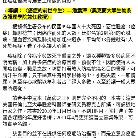
在癌症醫療發展史上所做的貢獻。
○導讀：〈癌症的前世今生〉—潘震澤（奧克蘭大學生物系
及護理學院兼任教授）
根據衛生署公布的民國
99
年國人十大死因，惡性腫瘤（癌
症）蟬聯榜首；因癌症而死的人數，比排名第
2
到第
4
的心臟
病、腦血管疾病及肺炎總加起來還多，平均每
13
分鐘就有
1
人
死於癌症，看了不免讓人心驚。
癌症除了發病率與致死率偏高之外，還以種類繁多與病因不
明著稱，加上許多癌症的治療困難、預後不佳，因而使得人人
聞癌色變。職是之故，坊間打著教人防癌抗癌名目的書籍，可
謂汗牛充棟；只不過其中有科學根據的少，引喻失義、一廂情
願，甚至存心欺騙以牟利者占了絕大多數，以至於讓一般大眾
無所適從。
讀者手中這本《萬病之王》則是完全不同的一本書；這是
美國哥倫比亞大學腫瘤科醫師兼研究員穆克吉所撰，可謂道地
行家之作。該書於
2010
年
11
月出版，不到
1
個月，就打進了美
國各媒體的年度好書榜；
2011
年
4
月更榮獲普立茲獎殊榮，可
謂實至名歸。
該書目的並不在提供任何癌症防治指南，而是立意為癌症