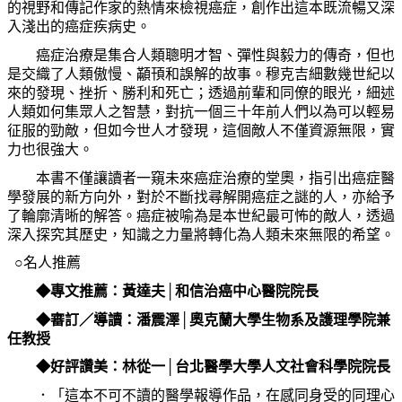
的視野和傳記作家的熱情來檢視癌症，創作出這本既流暢又深
入淺出的癌症疾病史。
癌症治療是集合人類聰明才智、彈性與毅力的傳奇，但也
是交織了人類傲慢、顢頇和誤解的故事。穆克吉細數幾世紀以
來的發現、挫折、勝利和死亡；透過前輩和同僚的眼光，細述
人類如何集眾人之智慧，對抗一個三十年前人們以為可以輕易
征服的勁敵，但如今世人才發現，這個敵人不僅資源無限，實
力也很強大。
本書不僅讓讀者一窺未來癌症治療的堂奧，指引出癌症醫
學發展的新方向外，對於不斷找尋解開癌症之謎的人，亦給予
了輪廓清晰的解答。癌症被喻為是本世紀最可怖的敵人，透過
深入探究其歷史，知識之力量將轉化為人類未來無限的希望。
○名人推薦
◆專文推薦：黃達夫│和信治癌中心醫院院長
◆審訂／導讀：潘震澤│奧克蘭大學生物系及護理學院兼
任教授
◆好評讚美：林從一│台北醫學大學人文社會科學院院長
．「這本不可不讀的醫學報導作品，在感同身受的同理心