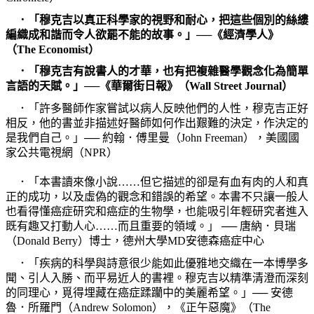
．「穆克吉以真正科學家的視野和耐心，把這些個別的絲縷
編織成和諧而令人欲罷不能的故事。」──《經濟學人》
（
The Economist
）
．「穆克吉有說書人的才華，也有把複雜醫學觀念化為簡單
言語的天賦。」──《華爾街日報》（
Wall Street Journal
）
．「許多醫師作家嘗試以病人反映他們的人性，穆克吉正好
相反，他的書並非描述好醫師如何作出艱難的決定，作決定的
是我們自己。」──
約翰．傅里曼（
John Freeman
），美國國
家公共電視網（
NPR
）
．「本書讀來像小說……但它描述的卻是有血有肉的人和真
正的成功，以及虛偽的觀念和錯誤的希望。本書不只讓一般人
也看得懂癌症研究和癌症的生物學，也能吸引年輕研究者進入
既有趣又打動人心……而且重要的領域。」
──
唐納．貝瑞
（
Donald Berry
）博士，德州大學
MD
安德森癌症中心
．「疾病的科學與詩意很少能如此優雅地交織在一本博學多
聞、引人入勝、而平易近人的書裡。穆克吉以精準清澄而深刻
的同理心，覓得埋藏在癌症蹂躪中的美麗希望。」──
安德
魯．所羅門（
Andrew Solomon
），《正午惡魔》（
The