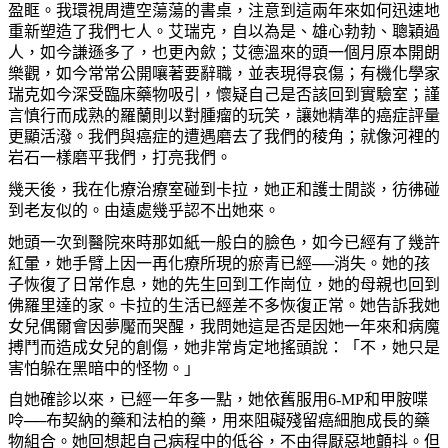
盈眶。我環視周遭空蕩蕩的書桌，注意到這兩年來如何迅速地
重新塑造了我們七人。艾瑞克，自以為是、雄心勃勃、聰穎過
人，如今謙遜多了，也更內歛；艾德溫來的頭一個月原本開朗
樂觀，如今常常公開嚷著要辭職，並表現得哀傷；有機化學家
瑞克如今深受臨床藥物吸引，懷疑自己是否該回到實驗室；謹
言慎行而成熟的羅蘭則以對腫瘤的玩笑，讓她精準的癌症評量
更顯活潑。我們與癌症的遭遇磨去了我們的稜角；就像河裡的
岩石一樣磨平我們，打亮我們。
幾天後，我在化療治療室碰到卡拉，她正和護士閒談，彷彿碰
到老友似的。由遠處幾乎認不出她來。
她頭一次到醫院來時那如紙一般白的臉色，如今已經有了幾許
紅暈，她手臂上因一再化療所現的瘀青已經──消失。她的孩
子恢復了日常作息，她的先生回到工作崗位，她的母親也回到
佛羅里達的家。卡拉的生活已經差不多恢復正常。她告訴我她
女兒偶爾會因夢魘而哭醒，我問她這是否是因她一年來和病魔
搏鬥而造成女兒的創傷，她非常肯定地搖頭說：「不，她只是
害怕躲在黑暗中的怪物。」
自她確診以來，已經一年多一點，她依舊服用
6-MP
和甲胺喋
呤──布契納的藥和法柏的藥，用來阻礙殘留癌細胞成長的藥
物組合。她回想起自己病程中的低谷，不由得厭惡地顫抖。但