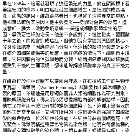
早在
1858
年，維蕭就發現了這種繁殖的力量。他在顯微鏡下看
著癌細胞的樣本，明白癌症就是細胞增生，是細胞的成長混
亂、病態的結果。維蕭雖然看出、也描述了這種異常的重點，
他卻無法瞭解其原因。他主張發炎──身體對傷害的反應，造
成發紅、腫大，啟動免疫系統──是造成細胞繁殖增生的原
因，導致惡性細胞增長。他差不多說對了：慢性發炎，醞釀數
十年之後，的確會造成癌症，但他卻沒有掌握到原因的核心。
發炎使細胞為了因應傷害而分裂，但這樣的細胞分裂是針對外
在媒介如細菌或傷害的反應。而在癌症的情況下，細胞自主增
殖；它是因體內的信號驅動而分裂。維蕭把癌症歸因於細胞周
遭受到干擾的生理環境，卻未能瞭解癌細胞本身的真正干擾力
量。
在維蕭位於柏林實驗室以南兩百哩處，在布拉格工作的生物學
家瓦瑟．佛萊明（
Walther Flemming
）試圖要找出異常細胞分
裂的原因，不過他是用蠑螈卵而非人類的細胞作為研究對象。
要瞭解細胞分裂，佛萊明必須想像細胞內部的解剖結構。因此
他在
1879
年用苯胺把分裂的蠑螈細胞染了色，這種用途廣泛的
染料正是當年保羅．艾利許所用的。這個染色劑強調了如線縷
般的藍色物質，位於細胞核深處，在細胞分裂前濃縮發亮，呈
天藍色。佛萊明稱這種藍色物質為染色體，他明白每個物種的
細胞都有獨特數量的染色體（人類有
46
個，蠑螈是
14
個），染