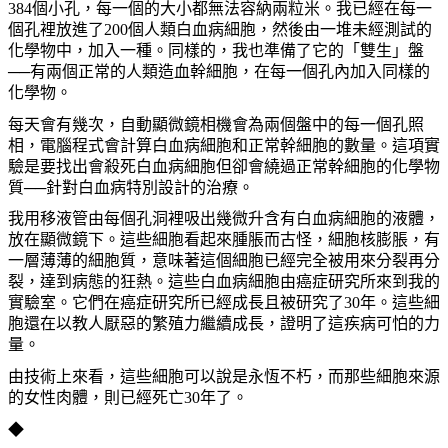
384
個小孔，每一個的大小都無法容納兩粒米。我已經在每一
個孔裡放進了
200
個人類白血病細胞，然後由一堆未經測試的
化學物中，加入一種。同樣的，我也準備了它的「雙生」盤
──有兩個正常的人類造血幹細胞，在每一個孔內加入同樣的
化學物。
每天會有幾次，自動顯微鏡相機會為兩個盤中的每一個孔照
相，電腦程式會計算白血病細胞和正常幹細胞的數量。這項實
驗是要找出會殺死白血病細胞但卻會繞過正常幹細胞的化學物
質──針對白血病特別設計的治療。
我用移液管由每個孔洞裡吸出幾微升含有白血病細胞的液體，
放在顯微鏡下。這些細胞看起來腫脹而古怪，細胞核膨脹，有
一層薄薄的細胞質，意味著這個細胞已經完全被用來分裂再分
裂，達到病態的狂熱。這些白血病細胞由癌症研究所來到我的
實驗室。它們在癌症研究所已經成長且被研究了
30
年。這些細
胞還在以教人厭惡的繁殖力繼續成長，證明了這疾病可怕的力
量。
由技術上來看，這些細胞可以說是永恆不朽，而那些細胞來源
的女性肉體，則已經死亡
30
年了。
◆