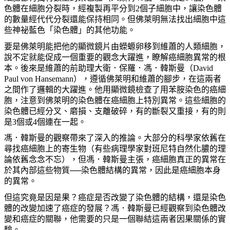
色體在細胞分裂時，經複製再平分到
2
個子細胞中，讓染色體
的數量經代代分裂還能保持相同。但佛萊明無法找出細胞中這
些神祕藍色「染色體」的其他功能。
要是佛萊明能把他的顯微鏡片由蠑螈卵移到維蕭的人類細胞，
說不定就能促成一個重要的觀念大躍進，瞭解癌細胞異常的根
本。後來是維蕭的前助理大衛．保羅．馮．韓斯曼（
David
Paul von Hansemann
），遵循佛萊明和維蕭的腳步，在這兩者
之間作了邏輯的大躍進。他用顯微鏡檢查了用苯胺染色的癌細
胞，注意到佛萊明的染色體在癌細胞上特別異常。這些細胞的
染色體已經分叉、磨損、支離破碎，有的斷裂又重接，有的則
是
3
個或
4
個連在一起。
馮．韓斯曼的觀察帶來了深入的推論。大部分的科學家依舊在
尋找癌細胞上的寄生物（有些病理學家對班尼特自然化膿的理
論依舊念念不忘），但馮．韓斯曼主張，癌細胞真正的異常在
於其內部這些物質──染色體結構的異常，因此是癌細胞本身
的異常。
但這究竟是因是果？癌症是否改變了染色體的結構，還是染色
體的改變加速了癌症的發展？馮．韓斯曼已經觀察到染色體改
變和癌症的關聯，他需要的只是一個聯結這兩者因果關係的實
驗。