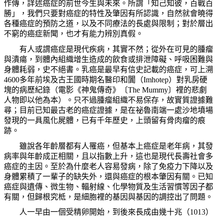
作傳，詳述癌症的前世今生與未來。所謂「知己知彼，百戰百
勝」，我們只要對癌症的特性及肇因有所認識，自然就會曉得
各種癌症的預防之道，以及不同療法的長處與限制；對於層出
不窮的癌症新聞，也才有能力辨別真假。
有人或謂癌症是現代疾病，其實不然；從外在可見的腫瘤
與潰瘍，到體內組織增生造成的飲食或排泄障礙、呼吸困難與
身體耗弱，史不絕書。乳癌是最早有信史記載的癌症，可上溯
4600
多年前埃及古王國時期名醫印和闐（
Imhotep
）對乳房硬
塊的病歷紀錄（電影《神鬼傳奇》〔
The Mummy
〕裡的悲劇
人物即以他為本）。只不過腫瘤組織不易保存，故實質證據難
尋；目前已知最古老的癌症證據，是在祕魯南端一處沙地墳場
發現的一具風化屍體，已有千年歷史，上頭留有骨肉瘤的痕
跡。
雖說各年齡層都有人罹癌，但基本上癌症是老年病，其發
病率與年齡成正相關，且以指數上升，這也是現代長壽社會多
癌症的主因。至於為什麼老人容易發病，除了免疫力下降以及
身體累積了一輩子的缺失外，還與癌症的根本肇因有關。已知
癌症與遺傳、微生物、輻射線、化學物質及生活習慣等因子都
有關，但歸根究柢，是細胞裡的基因與基因的調控出了問題。
人一早由一個受精卵開始，到後來長成由幾十兆（
1013
）