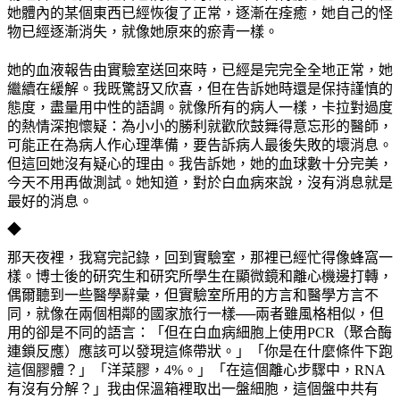
她體內的某個東西已經恢復了正常，逐漸在痊癒，她自己的怪
物已經逐漸消失，就像她原來的瘀青一樣。
她的血液報告由實驗室送回來時，已經是完完全全地正常，她
繼續在緩解。我既驚訝又欣喜，但在告訴她時還是保持謹慎的
態度，盡量用中性的語調。就像所有的病人一樣，卡拉對過度
的熱情深抱懷疑：為小小的勝利就歡欣鼓舞得意忘形的醫師，
可能正在為病人作心理準備，要告訴病人最後失敗的壞消息。
但這回她沒有疑心的理由。我告訴她，她的血球數十分完美，
今天不用再做測試。她知道，對於白血病來說，沒有消息就是
最好的消息。
◆
那天夜裡，我寫完記錄，回到實驗室，那裡已經忙得像蜂窩一
樣。博士後的研究生和研究所學生在顯微鏡和離心機邊打轉，
偶爾聽到一些醫學辭彙，但實驗室所用的方言和醫學方言不
同，就像在兩個相鄰的國家旅行一樣──兩者雖風格相似，但
用的卻是不同的語言：「但在白血病細胞上使用
PCR
（聚合酶
連鎖反應）應該可以發現這條帶狀。」「你是在什麼條件下跑
這個膠體？」「洋菜膠，
4%
。」「在這個離心步驟中，
RNA
有沒有分解？」我由保溫箱裡取出一盤細胞，這個盤中共有