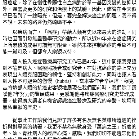
服癌症，除了在慢性骨髓性白血病對於單一基因突變的壓抑以
外，還需要更多的研究和治療上的試驗。因此，儘管在今天似
乎已看到了一線曙光，但是，要完全解決癌症的問題，我不得
不說，未來的路途仍然崎嶇不平。
以疾病而言，「癌症」帶給人類有史以來最大的浩劫，同
時也因而引發無盡醫學研究的動力，所以近
60
年來在癌症研究
上所累積的成果可謂無可限量。雖然未來控制癌症的希望不可
能一蹴可及，但卻令人樂觀以待。
個人投入癌症醫療與研究工作已屆
47
年，這中間讓我見證
到不論是病人、醫療照護者或研究者，在對抗癌症的路上充分
表現出人類克服困難的韌性、堅持和創新能力，同時也讓人看
到人性不可避免的傲慢（
hubris
）。當本書作者辛達塔．穆克
吉將這部人類的抗癌史客觀地展現在我們面前時，我們除了讚
嘆他
7
年努力的豐碩成果，更感謝他將癌症醫療研究史整理成
冊，使得廣大讀者有機會認識癌症醫療及研究的辛酸、坎坷和
無私奉獻的歷史。
從事此工作讓我們見證了許多有名及無名英雄所遭遇的挫
折與對專業的執著。我更不禁為無數身受「萬病之王」折磨的
老、幼、青壯病人的經歷心痛、感嘆，我們切切不能遺忘他們