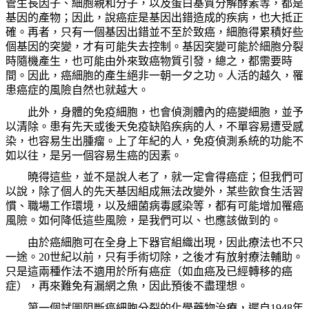
管生長因子、細胞親和分子，以及蛋白基質分解酵素等，都是
基因的產物；因此，說癌症是基因出錯造成的疾病，也大抵正
確。再者，只有一個基因出錯並不至於致癌，細胞得累積好些
個基因的突變，才有可能失去控制。基因突變可能於細胞分裂
時隨機產生，也可能由外來致癌物質引發，總之，都需要時
間。因此，癌細胞的產生絕非一朝一夕之功。人活的越久，罹
患癌症的風險自然也就越大。
此外，身體的免疫細胞，也會偵測體內的癌變細胞，並予
以清除。患有先天或後天免疫缺陷疾病的人，不單容易遭受感
染，也容易生出腫瘤。上了年紀的人，免疫偵測系統的功能不
如以往，是另一個容易生癌的因素。
曉得這些，並不是說人老了，就一定會得癌症；但我們可
以說，除了個人的先天基因組成無法改變外，某些飲食生活習
慣、職場工作環境，以及細菌病毒感染等，都有可能增加罹癌
風險。如何降低這些風險，是我們可以、也應該做到的。
由於癌細胞可在全身上下器官組織出現，因此療法也不只
一途。
20
世紀以前，只有手術切除，之後才有放射療法輔助。
只是這兩種作法不適用於所有癌症（如血癌及已經轉移的癌
症），再來難免有漏網之魚，因此預後不盡理想。
第一個試圖阻斷癌細胞分裂的化學藥物治療，遲自
1948
年