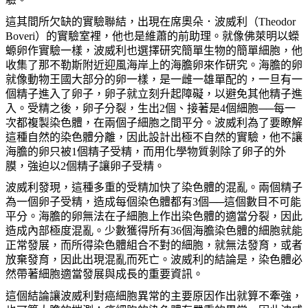
這其間所欠缺的實驗聯結，出現在席奧朵．波威利（
Theodor
Boveri
）的實驗室裡，他也是維蕭的前助理。就像佛萊明以蠑
螈卵作實驗一樣，波威利也選擇研究簡單生物的簡單細胞，他
收集了那不勒斯附近迎風海岸上的海膽卵來作研究。海膽的卵
就像動物王國大部分的卵一樣，是一雌一雄單配的，一旦有一
個精子進入了卵子，卵子就立刻升起障礙，以避免其他精子進
入。受精之後，卵子分裂，生出
2
個、接著是
4
個細胞──每一
次都複製染色體，在兩個子細胞之間平分。波威利為了要瞭解
這種自然的染色體分離，因此設計出極不自然的實驗，他不讓
海膽的卵只被
1
個精子受精，而用化學物質剝除了卵子的外
膜，強迫以
2
個精子讓卵子受精。
波威利發現，這種多重的受精加快了染色體的混亂。兩個精子
為一個卵子受精，造成每個染色體都有
3
個──這個數目不可能
平分。海膽的卵無法在子細胞上作出染色體的適當分裂，因此
造成內部極度混亂。少數獲得所有
36
個海膽染色體的細胞就能
正常發展，而所得染色體組合不對的細胞，就無法發育，或者
放棄發育，因此出現混亂而死亡。波威利的結論是，染色體必
然帶著細胞適當發展與成長的重要資訊。
這個結論讓波威利對癌細胞異常的主要原因作出就算不牽強，