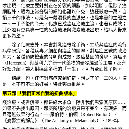
才出現。化療主要針對正在分裂的細胞，加以阻斷；但除了癌
細胞外，體內正常分裂的細胞也難以倖免。這種殺敵一萬、自
損三千的作法，可是有一段漫長的血淚史，也是本書的主題之
一。一甲子後的今天，化療已成癌症治療主流，也著有成效；
此外還有更具專一性的免疫療法與激素療法出現，給病人帶來
更多希望。
除了化療史外，本書對乳癌根除手術、抽菸與癌症的流行
病學研究、各種病毒／細菌與癌症的關聯、對癌症宣戰的政治
角力、各種預防檢查的發明與成效、致癌基因的發現、賀癌平
（
Herceptin
）與基利克等新一代藥物的研發經過等主題，都有
詳細介紹，讓人對癌症多樣的「一生」，可有全面性了解。
總結一句，任何對癌症感到好奇、想要了解一二的人，這
是一本不可不讀的好書，特此鄭重推薦。
第五部
「我們正常自我的扭曲版本」
談治療，或者解藥，都是緣木求魚，除非我們思索其原因……
如果不先找出原因，那麼所謂的治療只是不完全、有瑕疵，而
且毫無效果的行為。──羅伯特．伯頓（
Robert Burton
），
《憂鬱症的解剖》（
The Anatomy of Melancholy
），
1893
年