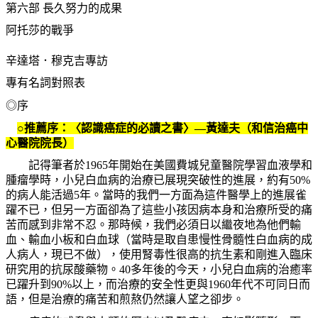
第六部
長久努力的成果
阿托莎的戰爭
辛達塔．穆克吉專訪
專有名詞對照表
◎序
○推薦序：〈認識癌症的必讀之書〉—黃達夫（和信治癌中
心醫院院長）
記得筆者於
1965
年開始在美國費城兒童醫院學習血液學和
腫瘤學時，小兒白血病的治療已展現突破性的進展，約有
50%
的病人能活過
5
年。當時的我們一方面為這件醫學上的進展雀
躍不已，但另一方面卻為了這些小孩因病本身和治療所受的痛
苦而感到非常不忍。那時候，我們必須日以繼夜地為他們輸
血、輸血小板和白血球（當時是取自患慢性骨髓性白血病的成
人病人，現已不做），使用腎毒性很高的抗生素和剛進入臨床
研究用的抗尿酸藥物。
40
多年後的今天，小兒白血病的治癒率
已躍升到
90%
以上，而治療的安全性更與
1960
年代不可同日而
語，但是治療的痛苦和煎熬仍然讓人望之卻步。