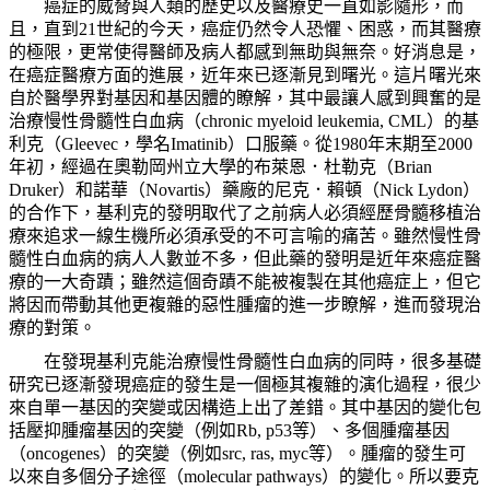
癌症的威脅與人類的歷史以及醫療史一直如影隨形，而
且，直到
21
世紀的今天，癌症仍然令人恐懼、困惑，而其醫療
的極限，更常使得醫師及病人都感到無助與無奈。好消息是，
在癌症醫療方面的進展，近年來已逐漸見到曙光。這片曙光來
自於醫學界對基因和基因體的瞭解，其中最讓人感到興奮的是
治療慢性骨髓性白血病（
chronic myeloid leukemia, CML
）的基
利克（
Gleevec
，學名
Imatinib
）口服藥。從
1980
年末期至
2000
年初，經過在奧勒岡州立大學的布萊恩．杜勒克（
Brian
Druker
）和諾華（
Novartis
）藥廠的尼克．賴頓（
Nick Lydon
）
的合作下，基利克的發明取代了之前病人必須經歷骨髓移植治
療來追求一線生機所必須承受的不可言喻的痛苦。雖然慢性骨
髓性白血病的病人人數並不多，但此藥的發明是近年來癌症醫
療的一大奇蹟；雖然這個奇蹟不能被複製在其他癌症上，但它
將因而帶動其他更複雜的惡性腫瘤的進一步瞭解，進而發現治
療的對策。
在發現基利克能治療慢性骨髓性白血病的同時，很多基礎
研究已逐漸發現癌症的發生是一個極其複雜的演化過程，很少
來自單一基因的突變或因構造上出了差錯。其中基因的變化包
括壓抑腫瘤基因的突變（例如
Rb, p53
等）、多個腫瘤基因
（
oncogenes
）的突變（例如
src, ras, myc
等）。腫瘤的發生可
以來自多個分子途徑（
molecular pathways
）的變化。所以要克