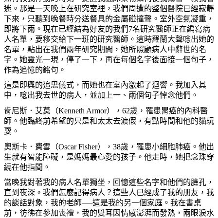
迷。那是一天晚上在研究室裡，我們周遭的整個醫院已經寂靜
下來，只聽到晚餐時分送餐具的金屬碰撞聲。室外空氣凝重，
即將下雨。現在已經結為好友的我們
7
名研究醫師正在編寫病
人名單，要移交給下一班的研究醫師。這時羅蘭大聲唸出她的
名單，點出在我們兩年研究期間，她所照顧病人中辭世的名
字。她靈光一現，停了一下，再在每個名字後面接一個句子，
作為追憶的銘句。
這是即興的追思儀式，而她也在室內激起了迴響。我加入其
中，唸出我去世的病人，並加上一、兩個句子悼念他們。
肯尼斯．艾莫（
Kenneth Armor
），
62
歲，罹患胃癌的內科醫
師。他臨終前希望的只是和太太去渡假，有點時間和他的貓玩
耍。
奧斯卡．費雪（
Oscar Fisher
），
38
歲，罹患小細胞肺癌。他出
生就有智能障礙，是媽媽最心愛的孩子。他走時，她把念珠穿
繞在他指間。
當晚我對著我的病人名單獨坐，回憶這些名字和他們的臉孔，
直到夜深。我們怎麼記得病人？這些人已經成了我的朋友，我
的談話對象，我的老師──這是我的另一個家庭。我在書桌
前，彷彿在參加喪禮，我的雙耳因情感澎湃而發熱，兩眼淚水