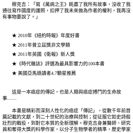
穆克吉：「寫《萬病之王》耗盡了我所有故事，沒收了我
通往寫作國度的護照，扣押了我未來做為作者的權利，我再沒
有事物要說了。」
★
2010
年《紐約時報》年度好書
★
2011
年普立茲獎非文學類
★
2011
年英國《衛報》新人獎
★《時代雜誌》評選為最具影響力的
100
本書
★
美國亞馬遜讀者
4.7
顆星推薦
這是一本癌症的傳記，也是人類與癌症搏鬥的生命故
事……
本書是精彩而深刻人性化的癌症「傳記」，從數千年前首
篇記載的文獻，到二十世紀的治療與控制；從征服它如史詩般
壯烈的戰役，到對它本質的全新理解。穆克吉身兼醫師、研究
員和奪得大獎的科學作家，以分子生物學者的精準，歷史學家