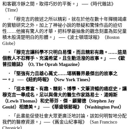
和客觀冷靜之間，取得巧妙的平衡。」
──《時代雜誌》
（
Time
）
．「穆克吉的敘述之所以精彩，就在於他在數十年殫精竭慮
的實驗研究之外，加上了神祕小說的懸疑和驚悚作品的迫切
性……他擁有驚人的才華，把科學最抽象的觀念刻畫為如兒童
積木般清楚明白的形體。」
──《波士頓環球報》（
Boston
Globe
）
．「穆克吉讓科學不只明白易懂，而且精彩有趣。……這是
個教人不忍釋手、充滿希望，且生動活潑的故事。」
──《歐
普拉雜誌》（
O, The Oprah Magazine
）
．「堅強有力且雄心萬丈……堪稱醫界最傑出的故事之
一。」
──《紐約時報》（
New York Times
）
．「這本豐富、有趣、精彩、博學、文筆流暢的癌症史，讓
穆克吉一舉成名，足以與偉大的醫生作家路易士．湯姆斯
（
Lewis Thomas
）和史蒂芬．傑．顧爾德（
Stephen Jay
Gould
）相媲美。」
──《華盛頓郵報》（
Washington Post
）
．「此書能促使社會大眾更廣泛地討論，該如何明智地分配
我們的醫療資源。」──《舊金山紀事報》（
San Francisco
Chronicle
）