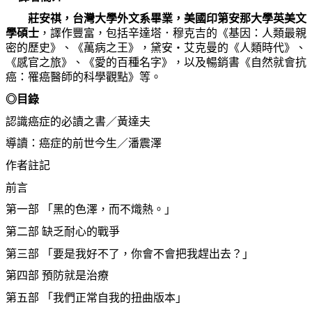
莊安祺，台灣大學外文系畢業，美國印第安那大學英美文
學碩士
，譯作豐富，包括辛達塔．穆克吉的《基因：人類最親
密的歷史》、《萬病之王》，黛安‧艾克曼的《人類時代》、
《感官之旅》、《愛的百種名字》，以及暢銷書《自然就會抗
癌：罹癌醫師的科學觀點》等。
◎目錄
認識癌症的必讀之書／黃達夫
導讀：癌症的前世今生／潘震澤
作者註記
前言
第一部
「黑的色澤，而不熾熱。」
第二部
缺乏耐心的戰爭
第三部
「要是我好不了，你會不會把我趕出去？」
第四部
預防就是治療
第五部
「我們正常自我的扭曲版本」