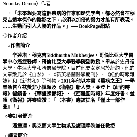
Noonday Demon
）作者
．「未來想要寫這個疾病的作家和歷史學者，都必然會在穆
克吉這本傑作的陰影之下，必須以加倍的努力才能有所表現。
……生動而引人入勝的作品。」──
BookPage
網站
◎作者介紹
○作者簡介
辛達塔．穆克吉
S
iddhartha Mukherjee
，哥倫比亞大學醫
學中心癌症醫師、哥倫比亞大學醫學院副教授。
畢業於史丹福
大學、牛津大學和哈佛醫學院，目前他妻女定居於紐約。他的
文章散見於《自然》、《新英格蘭醫學期刊》、《紐約時報雜
誌》和《新共和》等刊物。
2011
年他以本書《萬病之王》一舉
榮獲普立茲獎非小說類及《衛報》新人獎，並登上《紐約時
報》暢銷書，《華盛頓郵報》、《西雅圖時報》年度好書。並
獲《衛報》評審盛讚：「（本書）應該提名『僅此一部作
品』！」
○審訂者簡介
潘震澤，奧克蘭大學生物系及護理學院兼任教授
○譯者簡介