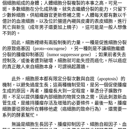
個細胞組成的身體；人體細胞分裂複製的本事之高，可見一
斑。多數細胞在分化成熟後，就失去繼續分裂的能力，只留下
少數幹細胞，供組織器官更新修補之需。人體每天都有數以千
億計的血液細胞，以及位於腸道內襯與皮膚的表皮細胞，進行
死亡與新生（成年男子還要加上精子），這可能是一般人想像
不到的。
因此，細胞裡總有兩股制衡的力量，一種是促進細胞分裂
的原致癌基因（
proto
─
oncogene
），另一種則是不讓細胞繼續
分裂的腫瘤抑制基因（
tumor suppressor gene
）；如果前者失去
控制及／或後者遭到破壞，細胞就可能失控而癌化。所以癌症
的真正敵人來自細胞本身，可謂禍起蕭牆。
此外，細胞原本都有限定分裂次數與自戕（
apoptosis
）的
機制，以避免過度生長；這兩種機制受阻，是另一個促使腫瘤
生成的原因
。再者，腫瘤長大到一定程度，單憑分子擴散作
用，不足以提供腫瘤內部細胞的物質交換之需，因此刺激新血
管生成，是維持腫瘤存活及增殖的必要條件。最後一點，腫瘤
細胞要從原始所在轉移他處（癌細胞的致命行為），還需要一
系列的酵素幫忙。
無論是細胞生長因子、腫瘤抑制因子、細胞自殺因子、血