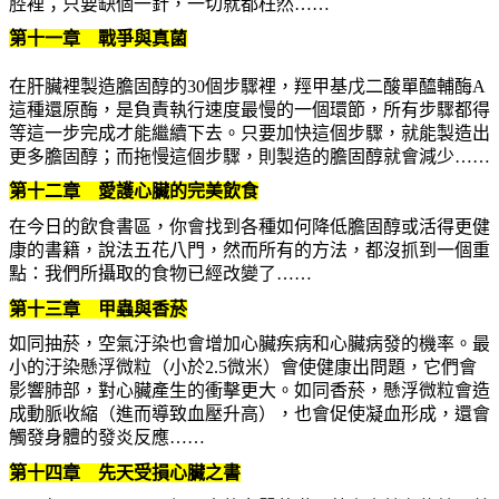
腔裡；只要缺個一針，一切就都枉然……
第十一章 戰爭與真菌
在肝臟裡製造膽固醇的30個步驟裡，羥甲基戊二酸單醯輔酶A
這種還原酶，是負責執行速度最慢的一個環節，所有步驟都得
等這一步完成才能繼續下去。只要加快這個步驟，就能製造出
更多膽固醇；而拖慢這個步驟，則製造的膽固醇就會減少……
第十二章 愛護心臟的完美飲食
在今日的飲食書區，你會找到各種如何降低膽固醇或活得更健
康的書籍，說法五花八門，然而所有的方法，都沒抓到一個重
點：我們所攝取的食物已經改變了……
第十三章 甲蟲與香菸
如同抽菸，空氣汙染也會增加心臟疾病和心臟病發的機率。最
小的汙染懸浮微粒（小於2.5微米）會使健康出問題，它們會
影響肺部，對心臟產生的衝擊更大。如同香菸，懸浮微粒會造
成動脈收縮（進而導致血壓升高），也會促使凝血形成，還會
觸發身體的發炎反應……
第十四章 先天受損心臟之書