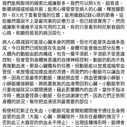
我們能夠取得的線索比威廉斯多。我們可以照X光、超音波、
斷層掃描或核磁共振；能用心導管穿至病人的心臟，釋放顯影
劑，在X光下查看受傷的位置；能用儀器記錄心跳的節奏。這
些雖然還說不上是最完美的診療方法，但已經很實用了。然而
威廉斯手邊幾乎沒有可用的工具，有的只是看到柯尼斯衰弱的
心跳，和顯而易見的病況惡化。
病人心跳減弱可能是心臟本身的問題，但也可能是失血過多造
成。今日我們已經知道在失血時，身體可能會做出部分反應。
人體內的動脈由肌肉構成，包含一層平滑肌。平滑肌不受意識
控制，但會受到身體無意識的自律神經控制。動脈的肌肉不負
責推動血液，那是心臟獨有的任務，但動脈能以放寬或縮窄血
管徑，來放慢或加速血液的流通。而我們的小動脈可以讓血流
停，因為它是最窄的動脈，連結微血管。微血管連接小靜脈，
小靜脈連接靜脈，將耗盡氧氣的血液帶回到心臟。小動脈窄到
只要收縮就足以關閉通道，藉此影響體內的血流。當你手指冰
冷時，應該要怪罪小動脈，但也該謝謝它們，因為它們正依照
身體的狀況，幫你把血液送到最需要的部位。
假使柯尼斯正在失血，小動脈可能會開始關閉幾乎通往全身微
血管的血流（大腦、心臟、肺臟除外，除非在最糟的情況下，
否則此三大器官的供血永不停止）。出現這種情形時，脈搏會