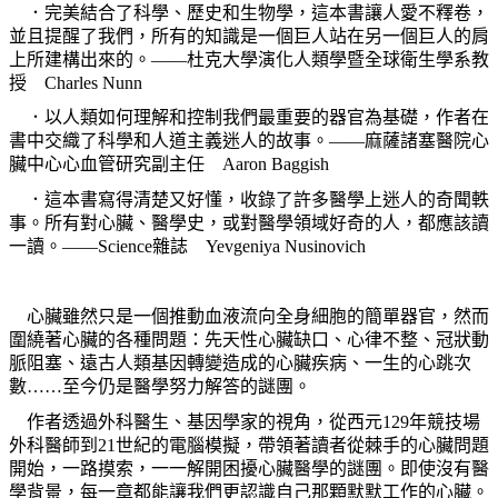
．完美結合了科學、歷史和生物學，這本書讓人愛不釋卷，
並且提醒了我們，所有的知識是一個巨人站在另一個巨人的肩
上所建構出來的。——杜克大學演化人類學暨全球衛生學系教
授 Charles Nunn
．以人類如何理解和控制我們最重要的器官為基礎，作者在
書中交織了科學和人道主義迷人的故事。——麻薩諸塞醫院心
臟中心心血管研究副主任 Aaron Baggish
．這本書寫得清楚又好懂，收錄了許多醫學上迷人的奇聞軼
事。所有對心臟、醫學史，或對醫學領域好奇的人，都應該讀
一讀。——Science雜誌 Yevgeniya Nusinovich
心臟雖然只是一個推動血液流向全身細胞的簡單器官，然而
圍繞著心臟的各種問題：先天性心臟缺口、心律不整、冠狀動
脈阻塞、遠古人類基因轉變造成的心臟疾病、一生的心跳次
數……至今仍是醫學努力解答的謎團。
作者透過外科醫生、基因學家的視角，從西元129年競技場
外科醫師到21世紀的電腦模擬，帶領著讀者從棘手的心臟問題
開始，一路摸索，一一解開困擾心臟醫學的謎團。即使沒有醫
學背景，每一章都能讓我們更認識自己那顆默默工作的心臟。