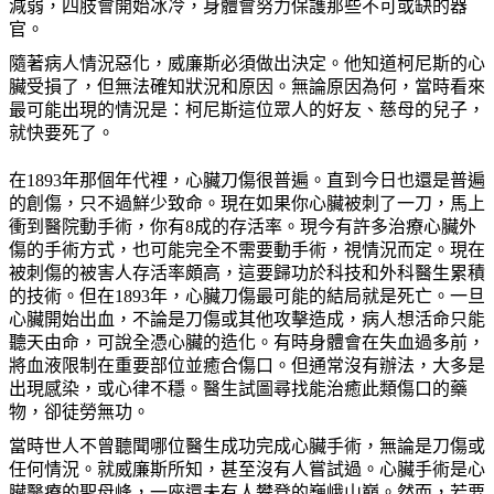
減弱，四肢會開始冰冷，身體會努力保護那些不可或缺的器
官。
隨著病人情況惡化，威廉斯必須做出決定。他知道柯尼斯的心
臟受損了，但無法確知狀況和原因。無論原因為何，當時看來
最可能出現的情況是：柯尼斯這位眾人的好友、慈母的兒子，
就快要死了。
在1893年那個年代裡，心臟刀傷很普遍。直到今日也還是普遍
的創傷，只不過鮮少致命。現在如果你心臟被刺了一刀，馬上
衝到醫院動手術，你有8成的存活率。現今有許多治療心臟外
傷的手術方式，也可能完全不需要動手術，視情況而定。現在
被刺傷的被害人存活率頗高，這要歸功於科技和外科醫生累積
的技術。但在1893年，心臟刀傷最可能的結局就是死亡。一旦
心臟開始出血，不論是刀傷或其他攻擊造成，病人想活命只能
聽天由命，可說全憑心臟的造化。有時身體會在失血過多前，
將血液限制在重要部位並癒合傷口。但通常沒有辦法，大多是
出現感染，或心律不穩。醫生試圖尋找能治癒此類傷口的藥
物，卻徒勞無功。
當時世人不曾聽聞哪位醫生成功完成心臟手術，無論是刀傷或
任何情況。就威廉斯所知，甚至沒有人嘗試過。心臟手術是心
臟醫療的聖母峰，一座還未有人攀登的巍峨山巔。然而，若要