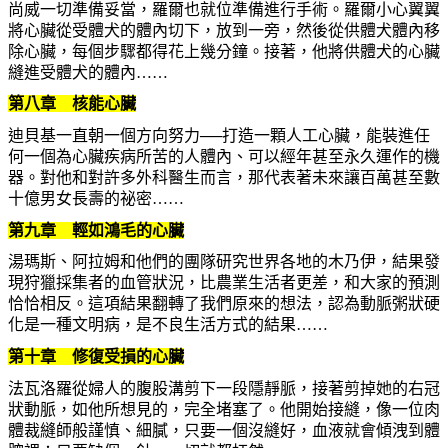
尚威一切準備妥當，羅爾也就位準備進行手術。羅爾小心翼翼
將心臟從受體犬的體內切下，放到一旁，然後從供體犬體內移
除心臟，每個步驟都得花上幾分鐘。接著，他將供體犬的心臟
縫進受體犬的體內……
第八章 核能心臟
迪貝基一直朝一個方向努力──打造一顆人工心臟，能裝進任
何一個為心臟疾病所苦的人體內、可以經年甚至永久運作的機
器。對他和對許多外科醫生而言，那代表著未來讓百萬甚至數
十億男女長壽的祕密……
第九章 輕如鴻毛的心臟
湯瑪斯、阿拉姆和他們的團隊研究世界各地的木乃伊，結果發
現狩獵採集者的血管狀況，比農業生活者更差，和大家的預測
恰恰相反。這項結果翻轉了我們原來的想法，認為動脈粥狀硬
化是一種文明病，是不良生活方式的結果……
第十章 修復受損的心臟
法瓦洛羅從婦人的腹股溝剪下一段隱靜脈，接著剪掉她的右冠
狀動脈，如他所想見的，完全堵塞了。他開始接縫，像一位肉
體裁縫師般謹慎、細膩，只要一個沒縫好，血液就會傾洩到體