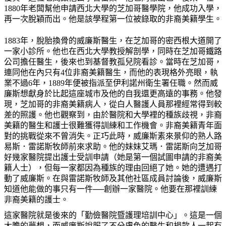
1880年老闆幫他申請西北大學的芝加哥醫學院，他成功入學，
再一次脫穎而出。他是該學程第一位被錄取的非裔美籍學生。
1883年，脫胎換骨的威廉斯醫生，在芝加哥的密西根大道開了
一家小診所。他也在西北大學教授解剖學，同時在芝加哥鐵路
公司擔任醫生，後來也到基督教孤兒院看診。當時在芝加哥，
連同他在內只有4位非裔美籍醫生，而他的表現格外亮眼，執
業不過6年，1889年便被指派至伊利諾州衛生署任職。然而威
廉斯想獻身於比起這座城市及他的自我還更高遠的事務。他發
現，芝加哥的非裔美籍病人，從白人醫護人員那裡經常得到較
差的照護。他也觀察到，由於醫院和大學裡的種族歧視，非裔
美籍的醫生和護士很難獲得訓練和工作機會。非裔美籍青年面
對的挑戰從來不曾消失。正巧此時，威廉斯素來景仰的熟人路
易斯．雷諾斯牧師前來求助。他的妹妹艾瑪．雷諾斯向芝加哥
好幾家醫院提出護士受訓申請（她是第一個試圖申請的非裔美
籍人士），但每一家都因為種族的理由回絕了她。她的遭遇打
動了威廉斯。在與雷諾斯牧師及其他社區成員討論後，威廉斯
知道他能做的事只有一件──創辦一家醫院。他要在那裡訓練
非裔美籍的護士。
這家醫院就是後來的「勤儉醫院暨護理培訓中心」。這是一個
大膽的夢想，而威廉斯說服了不分膚色的醫生和捐款人一起有