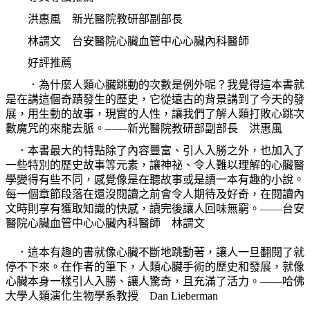
洪惠風 新光醫院教研部副部長
林謂文 台安醫院心臟血管中心心臟內科醫師
好評推薦
．為什麼人類心臟跳動的次數是例外呢？我覺得這本書就
是在講這個奇蹟發生的歷史，它從遠古的背景講到了今天的發
展，用生動的故事，現實的人性，讓我們了解人類打敗心跳次
數魔咒的來龍去脈。——新光醫院教研部副部長 洪惠風
．本書最大的特點除了內容豐富、引人入勝之外，也加入了
一些特別的歷史故事等元素，讓神祕、令人難以理解的心臟醫
學變得有些不同，感覺像是在聽故事或是讀一本有趣的小說。
每一個章節段落在還沒閱讀之前會令人期待及好奇，在閱讀內
文時則享有獲取知識的快感，讀完後讓人回味無窮。——台安
醫院心臟血管中心心臟內科醫師 林謂文
．這本有趣的書就像心臟不斷地跳動著，讓人一旦翻閱了就
停不下來。在作者的筆下，人類心臟手術的歷史和發展，就像
心臟本身一樣引人入勝、讓人驚奇，且充滿了活力。——哈佛
大學人類演化生物學系教授 Dan Lieberman