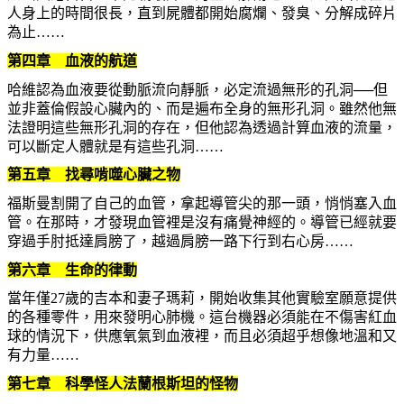
人身上的時間很長，直到屍體都開始腐爛、發臭、分解成碎片
為止……
第四章 血液的航道
哈維認為血液要從動脈流向靜脈，必定流過無形的孔洞──但
並非蓋倫假設心臟內的、而是遍布全身的無形孔洞。雖然他無
法證明這些無形孔洞的存在，但他認為透過計算血液的流量，
可以斷定人體就是有這些孔洞……
第五章 找尋啃噬心臟之物
福斯曼割開了自己的血管，拿起導管尖的那一頭，悄悄塞入血
管。在那時，才發現血管裡是沒有痛覺神經的。導管已經就要
穿過手肘抵達肩膀了，越過肩膀一路下行到右心房……
第六章 生命的律動
當年僅27歲的吉本和妻子瑪莉，開始收集其他實驗室願意提供
的各種零件，用來發明心肺機。這台機器必須能在不傷害紅血
球的情況下，供應氧氣到血液裡，而且必須超乎想像地溫和又
有力量……
第七章 科學怪人法蘭根斯坦的怪物