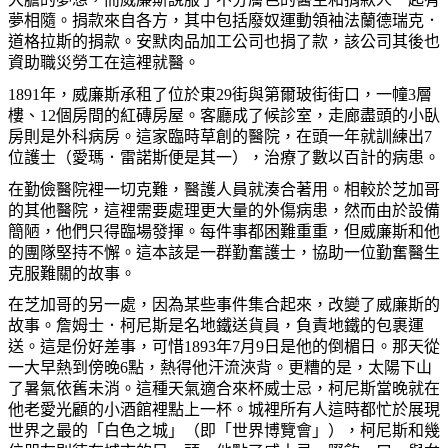
夢相隨。捐款來自各方，其中包括廢奴運動領袖法蘭德瑞克．
道格拉斯的捐款。安默肉品加工公司也捐了款，該公司其後也
資助職災勞工在這裡就醫。
1891年，威廉斯承租了位於東29街與第爾玻街街口，一幢3層
樓、12個房間的紅磚房屋。客廳成了候診室，走廊盡頭的小臥
房則是外科病房。這家臨時草創的醫院，在頭一年就訓練出7
位護士（愛瑪．雷諾斯便是其一），治療了數以百計的病患。
在勤儉醫院裡一切克難，醫護人員就湊合著用。相較於芝加哥
的其他醫院，這裡需要處理更大量的外傷病患，然而由於設備
簡陋，他們只得臨場發揮。每件事都困難重重，但威廉斯和他
的團隊堅持不懈。這本該是一群勤奮護士，協助一位勤奮醫生
克服難關的故事。
在芝加哥的另一處，因為某些事件集合起來，改變了威廉斯的
故事。詹姆士．柯尼斯是名地鐵送貨員，負責地鐵的包裹運
送。這是份好差事，可惜1893年7月9日是他的倒楣日。那天從
一大早熱到傍晚6點，熱得他汗流浹背。更糟的是，太陽下山
了暑氣依舊未消。這種天氣適合來杯威士忌，柯尼斯當晚就在
他老愛光顧的小酒館裡點上一杯。城裡所有人這時都忙於展現
世界之最的「白色之城」（即「世界博覽會」），柯尼斯和幾