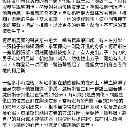
位朋友則待在城市的另一頭。他點了威士忌，啜飲一口，與女
服務生說笑調情，然後朝著兩位朋友走去，準備找他們玩牌。
他有預感，手氣應該會不錯。自動點唱機大聲播放著英國「模
糊」樂團的名曲「雙人單車」。他的步伐輕快，滿心期待接下
來的笑聲、賭局、挑釁，以及更多的歡笑。然而，不可逆的事
情發生了。
柯尼斯周圍的聲音愈來愈大，噪音揚塵般四起，有人在打架。
一張椅子被摔過酒吧，拳頭揮向一副副汗濕的身軀。柯尼斯在
一旁踮腳張望，頃刻間他就被捲入了。有人亮出刀子。持刀的
男子走向柯尼斯，朝他胸口刺入，然後拔出刀子。開始有人尖
叫，人群登時一哄而散。警笛聲響起了，幾個女性俯身查看倒
地的柯尼斯。
一個多小時過後，柯尼斯躺在勤儉醫院的擔架上，鮮血染遍了
全身衣物。他被推進手術房，威廉斯醫生和一群護士圍著他。
威廉斯研判傷口直徑約2.5公分，有可能只是皮肉傷。問題是
傷口的位置正好在胸骨左側。當時沒有X光機（要到2年後的
1895年才發明出來），根本無從得知傷口有多深，以及是否深
及心臟。威廉斯只能用古老的方法診斷，量脈搏、聽呼吸，將
自己的耳朵或木製聽診器（假使他負擔得起）靠在柯尼斯胸
前，聆聽他的心音，也就是心臟跳動的聲音。