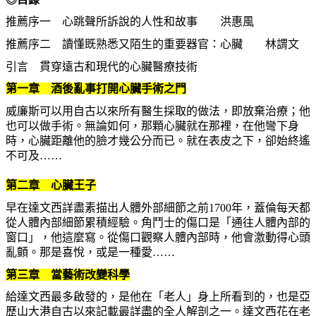
推薦序一 心跳聲所訴說的人性和故事 洪惠風
推薦序二 讀懂既熟悉又陌生的重要器官：心臟 林謂文
引言 貫穿遠古和現代的心臟醫療技術
第一章 酒後亂事打開心臟手術之門
威廉斯可以用自古以來所有醫生採取的做法，即放棄治療；他
也可以做手術。無論如何，那顆心臟就在那裡，在他彎下身
時，心臟距離他的臉才幾公分而已。就在表皮之下，卻始終遙
不可及……
第二章 心臟王子
早在達文西詳盡素描出人體外部細節之前1700年，蓋倫每天都
從人體內部細節累積經驗。角鬥士的傷口是「通往人體內部的
窗口」，他這麼寫。從傷口觀察人體內部時，他會激動得心頭
亂顫。那是喜悅，或是一種愛……
第三章 當藝術改變科學
給達文西最多啟發的，是他在「老人」身上所看到的，也是亞
歷山大港自古以來記載最詳盡的全人解剖之一。達文西花在老