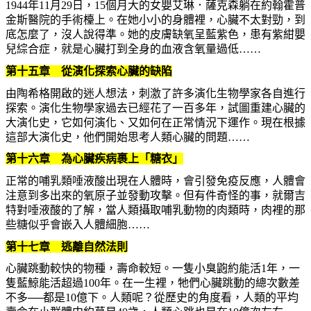
1944年11月29日，15個月大的女嬰艾琳．薩克森躺在約翰霍普
金斯醫院的手術檯上。在她小小的身體裡，心臟不太對勁，到
底怎麼了，沒人說得準。她的皮膚缺氧呈藍紫色，患有紫紺嬰
兒綜合症，就是心臟打到全身的血液含氧量過低……
第十五章 從演化探索心臟的缺陷
由陶希格開啟的迷人想法，刺激了許多演化生物學家各自進行
探索。演化生物學家過去已經花了一百多年，試圖重建心臟的
大演化史，它如何演化、又如何在正常情況下運作。現在根據
這部大演化史，他們開始思考人類心臟的問題……
第十六章 為心臟疾病裹上「糖衣」
正常的哺乳類唾液酸出現在人體時，會引發免疫反應，人體會
注意到多出來的氧原子並發動攻擊。但有件奇怪的事，就爾吉
特對唾液酸的了解，當人類攝取哺乳動物的肉類時，肉裡的那
些糖似乎會嵌入人體細胞……
第十七章 逃離自然法則
心臟跳動較快的物種，壽命較短。一隻小臭鼩約能活1年，一
隻藍鯨能活超過100年。在一生裡，牠們心臟跳動的總次數差
不多──都是10億下。人類呢？從歷史的角度看，人類的平均