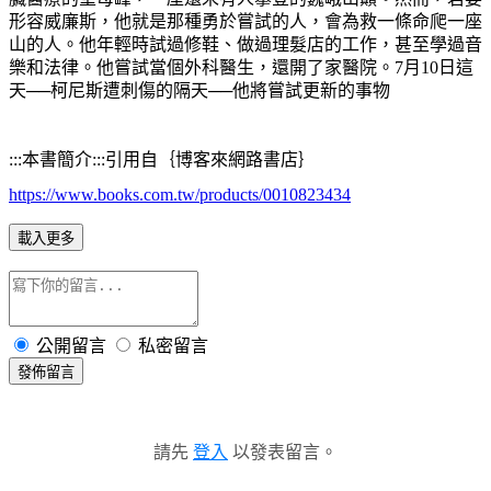
形容威廉斯，他就是那種勇於嘗試的人，會為救一條命爬一座
山的人。他年輕時試過修鞋、做過理髮店的工作，甚至學過音
樂和法律。他嘗試當個外科醫生，還開了家醫院。7月10日這
天──柯尼斯遭刺傷的隔天──他將嘗試更新的事物
:::本書簡介:::引用自｛博客來網路書店｝
https://www.books.com.tw/products/0010823434
載入更多
公開留言
私密留言
發佈留言
請先
登入
以發表留言。