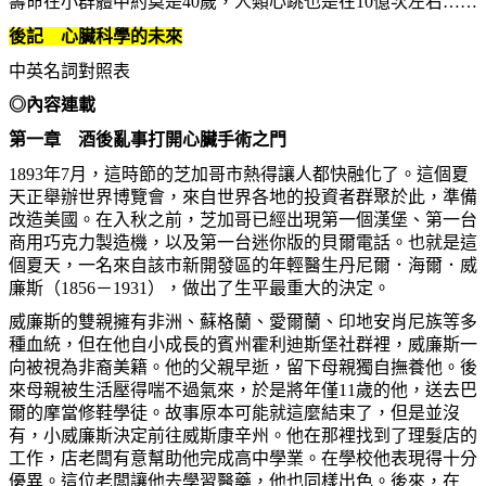
壽命在小群體中約莫是40歲，人類心跳也是在10億次左右……
後記 心臟科學的未來
中英名詞對照表
◎內容連載
第一章 酒後亂事打開心臟手術之門
1893年7月，這時節的芝加哥市熱得讓人都快融化了。這個夏
天正舉辦世界博覽會，來自世界各地的投資者群聚於此，準備
改造美國。在入秋之前，芝加哥已經出現第一個漢堡、第一台
商用巧克力製造機，以及第一台迷你版的貝爾電話。也就是這
個夏天，一名來自該市新開發區的年輕醫生丹尼爾．海爾．威
廉斯（1856－1931），做出了生平最重大的決定。
威廉斯的雙親擁有非洲、蘇格蘭、愛爾蘭、印地安肖尼族等多
種血統，但在他自小成長的賓州霍利迪斯堡社群裡，威廉斯一
向被視為非裔美籍。他的父親早逝，留下母親獨自撫養他。後
來母親被生活壓得喘不過氣來，於是將年僅11歲的他，送去巴
爾的摩當修鞋學徒。故事原本可能就這麼結束了，但是並沒
有，小威廉斯決定前往威斯康辛州。他在那裡找到了理髮店的
工作，店老闆有意幫助他完成高中學業。在學校他表現得十分
優異。這位老闆讓他去學習醫藥，他也同樣出色。後來，在