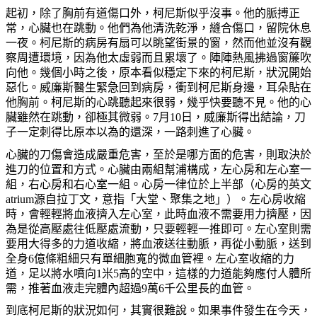
起初，除了胸前有道傷口外，柯尼斯似乎沒事。他的脈搏正
常，心臟也在跳動。他們為他清洗乾淨，縫合傷口，留院休息
一夜。柯尼斯的病房有扇可以眺望街景的窗，然而他並沒有觀
察周遭環境，因為他太虛弱而且累壞了。陣陣熱風拂過窗簾吹
向他。幾個小時之後，原本看似穩定下來的柯尼斯，狀況開始
惡化。威廉斯醫生緊急回到病房，衝到柯尼斯身邊，耳朵貼在
他胸前。柯尼斯的心跳聽起來很弱，幾乎快要聽不見。他的心
臟雖然在跳動，卻極其微弱。7月10日，威廉斯得出結論，刀
子一定刺得比原本以為的還深，一路刺進了心臟。
心臟的刀傷會造成嚴重危害，至於是哪方面的危害，則取決於
進刀的位置和方式。心臟由兩組幫浦構成，左心房和左心室一
組，右心房和右心室一組。心房一律位於上半部（心房的英文
atrium源自拉丁文，意指「大堂、聚集之地」）。左心房收縮
時，會輕輕將血液擠入左心室，此時血液不需要用力擠壓，因
為是從高壓處往低壓處流動，只要輕輕一推即可。左心室則需
要用大得多的力道收縮，將血液送往動脈，再從小動脈，送到
全身6億條粗細只有單細胞寬的微血管裡。左心室收縮的力
道，足以將水噴向1米5高的空中，這樣的力道能夠應付人體所
需，推著血液走完體內超過9萬6千公里長的血管。
到底柯尼斯的狀況如何，其實很難說。如果事件發生在今天，