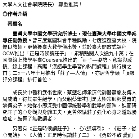
大學人文社會學院院長）
鄭重推薦！
◎
作
者介紹
蔡璧名
臺灣大學中國文學研究所博士，現任臺灣大學中國文學系
專任副教授。
曾三度獲國科會甲種獎勵，七度獲選臺大校、院
優良教師，更榮獲臺大教學傑出獎，並於臺大開放式課程
OCW
推出「正是時候讀莊子」，累積點閱人次逾九十萬；在
國際線上教學平臺
Coursera
推出的「莊子
—
姿勢、意識與感
情」線上課程，高踞「漢語學生學習的熱門課程」排行榜之
首；二
○
一八年十月推出「莊子
—
人情」，亦居哲學類「頂級
評分課程」排行首位。
成長於中醫和武術世家，蔡璧名師承清代御醫蕭龍友傳人
周成清，得其畢生絕學，而父親蔡肇祺則是太極宗師鄭曼青的
嫡傳弟子。她從小即深受中國傳統醫學和武學的薰陶，進而研
究莊子的心身觀與身體工夫，更曾依循莊子強化心身之道戰勝
癌症，鼓舞了無數讀者。
另著有《正是時候讀莊子》、《穴道導引》、《莊子，從
心開始》、《人情：正是時候讀莊子二》、《勇於不敢
愛而