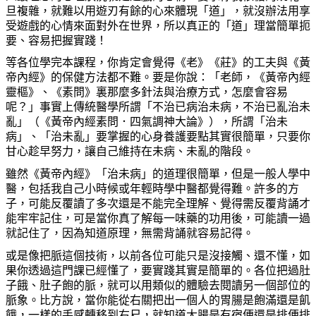
旦複雜，就難以用遊刃有餘的心來體現「道」，就沒辦法用享
受遊戲的心情來面對外在世界，所以真正的「道」理當簡單扼
要、容易把握實踐！
等各位學完本課程，你肯定會覺得《老》《莊》的工夫與《黃
帝內經》的保健方法都不難。要是你說：「老師，《黃帝內經
靈樞》、《素問》裏那麼多針法與治療方式，怎麼會容易
呢？」事實上傳統醫學所謂「不治已病治未病，不治已亂治未
亂」（《黃帝內經素問．四氣調神大論》），所謂「治未
病」、「治未亂」要掌握的心身養護要點其實很簡單，只要你
甘心趁早努力，讓自己維持在未病、未亂的階段。
雖然《黃帝內經》「治未病」的道理很簡單，但是一般人學中
醫，包括我自己小時候或年輕時學中醫都覺得難。許多的方
子，可能反覆讀了多次還是不能完全理解、覺得需反覆背誦才
能牢牢記住，可是當你真了解每一味藥的功用後，可能讀一過
就記住了，因為知道原理，無需背誦就容易記得。
或是像把脈這個技術，以前各位可能只是沒接觸、還不懂，如
果你透過這門課已經懂了，要實踐其實是簡單的。各位把過肚
子餓、肚子飽的脈，就可以用類似的體驗去閱讀另一個部位的
脈象。比方說，當你能從右關把出一個人的胃腸是飽滿還是飢
餓，一樣的手感轉移到右尺，就知道大腸是有宿便還是排便排