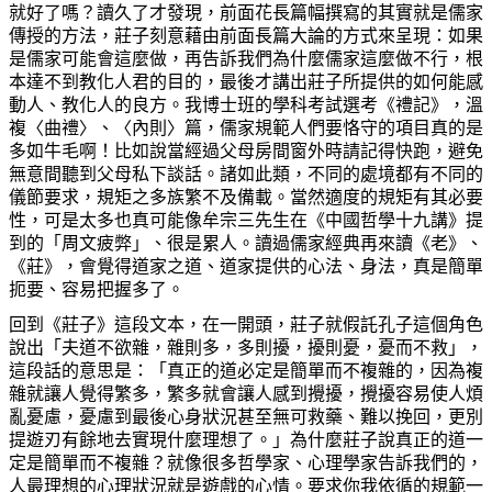
就好了嗎？讀久了才發現，前面花長篇幅撰寫的其實就是儒家
傳授的方法，莊子刻意藉由前面長篇大論的方式來呈現：如果
是儒家可能會這麼做，再告訴我們為什麼儒家這麼做不行，根
本達不到教化人君的目的，最後才講出莊子所提供的如何能感
動人、教化人的良方。我博士班的學科考試選考《禮記》，溫
複〈曲禮〉、〈內則〉篇，儒家規範人們要恪守的項目真的是
多如牛毛啊！比如說當經過父母房間窗外時請記得快跑，避免
無意間聽到父母私下談話。諸如此類，不同的處境都有不同的
儀節要求，規矩之多族繁不及備載。當然適度的規矩有其必要
性，可是太多也真可能像牟宗三先生在《中國哲學十九講》提
到的「周文疲弊」、很是累人。讀過儒家經典再來讀《老》、
《莊》，會覺得道家之道、道家提供的心法、身法，真是簡單
扼要、容易把握多了。
回到《莊子》這段文本，在一開頭，莊子就假託孔子這個角色
說出「夫道不欲雜，雜則多，多則擾，擾則憂，憂而不救」，
這段話的意思是：「真正的道必定是簡單而不複雜的，因為複
雜就讓人覺得繁多，繁多就會讓人感到攪擾，攪擾容易使人煩
亂憂慮，憂慮到最後心身狀況甚至無可救藥、難以挽回，更別
提遊刃有餘地去實現什麼理想了。」為什麼莊子說真正的道一
定是簡單而不複雜？就像很多哲學家、心理學家告訴我們的，
人最理想的心理狀況就是遊戲的心情。要求你我依循的規範一