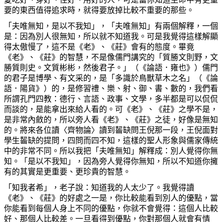
要的東西值得追
求時，就得要放掉比較不重要的那些。
「夫唯無知，是以不我知」，「夫唯無知」有兩個解釋，一個
是：因為別人很無知，所以就不知道我。可是我覺得這樣解顯
得太傲慢了，這不是《老》、《莊》會有的態度。畢竟
《老》、《莊》的智慧，不是像儒門講究的「質勝文則野，文
勝質則史。文質彬彬，然後君子。」（《論語．雍也》）儒門
的君子是博學、有文采的，是「多識於鳥獸草木之名」（《論
語．陽貨》）的，是修習禮、樂、射、御、書、數的，我們看
所謂孔門四教：德行、言語、政事、文學，多半都是可以侃侃
而談的，是能拿出來給人看的。可《老》、《莊》之學不是，
是非常內斂的，所以旁人看《老》、《莊》之徒，好像是無知
的。將來各位讀〈齊物論〉讀到齧缺問王倪那一段，王倪面對
學生齧缺的提問，四問而四不知，這樣的聖人形象與儒家傳統
中的非常不同。所以我把「夫唯無知」解釋成：別人覺得你無
知。「是以不我知」，因為旁人覺得你無知，所以不知道你擁
有的其實是更重要、更珍貴的智慧。
「知我者希」，老子說：知道我的人太少了。我覺得讀
《老》、《莊》的好處之一是，你比較能看到別人的優點，當
你能看到每個人身上不同的優點，你就不會覺得：這個人比較
好、那個人比較差。一旦看得到優點，你對那個人就會有情