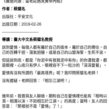
《醫道同源：當老莊遇見黃帝內經》
作者：蔡璧名
出版社：平安文化
出版日期：
2019-02-26
------------------------------
導讀：臺大中文系蔡璧名教授
說到愛情，每個人都有屬於自己的版本，屬於自己的嚮往，自
己的百轉千迴、蕩氣迴腸，或是自己的山盟海誓、生死不渝。
但這說到底，都是「你泥中有我我泥中有你」的你濃我濃，都
是眼裡、心底只有伊人，眼裡容不下一粒沙的「深深愛著」。
愛情有沒有所謂的「最高境界」呢？我叩問蔡璧名老師！
沒有遲疑，老師回答：『相忘江湖吧！』
幾年前，我曾與友人聊過，期盼自己在愛情裡也能有『相呴以
濕，相濡以沫，不如相忘於江湖。』的高度；當時，友人的回
答是：『那樣就不是「愛情」了！』