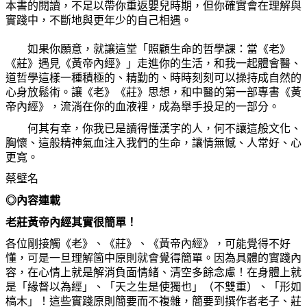
本書的閱讀，不足以帶你重返嬰兒時期，但你確實會在理解與
實踐中，不斷地與更年少的自己相遇。
如果你願意，就讓這堂「照顧生命的哲學課：當《老》
《莊》遇見《黃帝內經》」走進你的生活，和我一起體會醫、
道哲學這樣一種積極的、精勤的、時時刻刻可以操持成自然的
心身放鬆術。讓《老》《莊》思想，和中醫的第一部專書《黃
帝內經》，流淌在你的血液裡，成為舉手投足的一部分。
何其有幸，你我已是讀得懂漢字的人，何不讓這般文化、
胸懷、這般精神氣血注入我們的生命，讓情無憾、人常好、心
更寬。
蔡璧名
◎
內容連載
老莊黃帝內經其實很簡單！
各位剛接觸《老》、《莊》、《黃帝內經》，可能覺得不好
懂，可是一旦理解箇中原則就會覺得簡單。因為具體的實踐內
容，在心情上就是解消負面情緒、清空多餘念慮！在身體上就
是「緣督以為經」、「天之生是使獨也」（不雙重）、「形如
槁木」！這些實踐原則簡要而不複雜，簡要到撰作者老子、莊