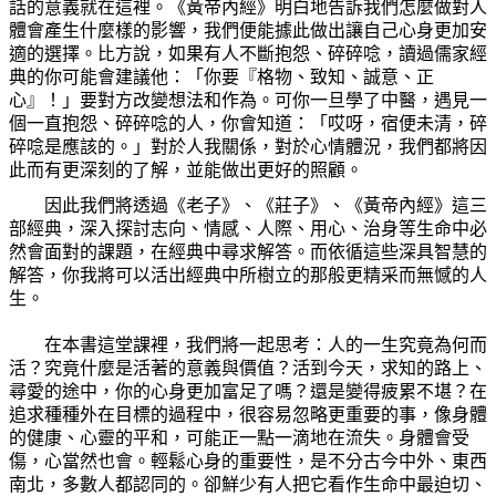
話的意義就在這裡。《黃帝內經》明白地告訴我們怎麼做對人
體會產生什麼樣的影響，我們便能據此做出讓自己心身更加安
適的選擇。比方說，如果有人不斷抱怨、碎碎唸，讀過儒家經
典的你可能會建議他：「你要『格物、致知、誠意、正
心』！」要對方改變想法和作為。可你一旦學了中醫，遇見一
個一直抱怨、碎碎唸的人，你會知道：「哎呀，宿便未清，碎
碎唸是應該的。」對於人我關係，對於心情體況，我們都將因
此而有更深刻的了解，並能做出更好的照顧。
因此我們將透過《老子》、《莊子》、《黃帝內經》這三
部經典，深入探討志向、情感、人際、用心、治身等生命中必
然會面對的課題，在經典中尋求解答。而依循這些深具智慧的
解答，你我將可以活出經典中所樹立的那般更精采而無憾的人
生。
在本書這堂課裡，我們將一起思考：人的一生究竟為何而
活？究竟什麼是活著的意義與價值？活到今天，求知的路上、
尋愛的途中，你的心身更加富足了嗎？還是變得疲累不堪？在
追求種種外在目標的過程中，很容易忽略更重要的事，像身體
的健康、心靈的平和，可能正一點一滴地在流失。身體會受
傷，心當然也會。輕鬆心身的重要性，是不分古今中外、東西
南北，多數人都認同的。卻鮮少有人把它看作生命中最迫切、