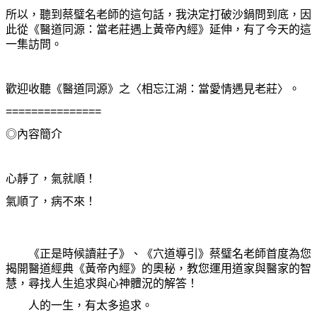
所以，聽到蔡璧名老師的這句話，我決定打破沙鍋問到底，因
此從《醫道同源：當老莊遇上黃帝內經》延伸，有了今天的這
一集訪問。
歡迎收聽
《醫道同源》之〈相忘江湖
：
當愛情遇見老莊〉
。
===============
◎
內容簡介
心靜了，氣就順！
氣順了，病不來！
《正是時候讀莊子》、《穴道導引》蔡璧名老師首度為您
揭開醫道經典《黃帝內經》的奧秘，教您運用道家與醫家的智
慧，尋找人生追求與心神體況的解答！
人的一生，有太多追求。