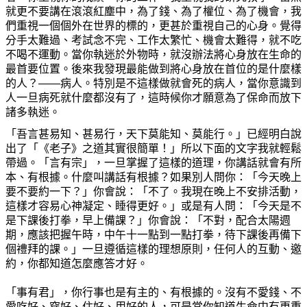
就更不要講在滾滾紅塵中，為了錢、為了權位、為了機會，我
們重視一個個外在世界的標的，更甚於重視自己的心身。覺得
分手太難過、考試念不完、工作太繁忙、機會太難得，就不吃
不喝不運動。當你執迷於外物時，就沒辦法將心身放在生命的
最首要位置。後來我發現最能做到將心身放在首位的是什麼樣
的人？
——
病人。特別是不這樣做就會死的病人，當你意識到
人一旦病死就什麼都沒有了，這時候你才願意為了保命而放下
諸多執迷。
「吾言甚易知、甚易行，天下莫能知、莫能行。」已經明白說
出了「《老子》之道其實很簡單！」所以下面的文字我就輕鬆
帶過。「言有宗」，一旦掌握了這樣的道理，你講話就會有所
本、有根據。什麼叫講話有根據？如果別人問你：「今天晚上
要不要約一下？」你會說：「不了。我現在晚上不安排活動，
這樣才容易心神凝定、睡得更好。」或是有人問：「今天是不
是下課後打拳，早上備課？」你會說：「不對，配合太陽週
期，應該把握午時，中午十一點到一點打拳，待下課後再備下
個禮拜的課。」一旦遵循這樣的理想原則，任何人的互動、邀
約，你都知道怎麼應答才好。
「事有君」，你行事也是有主的、有根據的。沒有不愛錢、不
愛吃好、穿好、住好、用好的人，可是當你知道生命中有更重