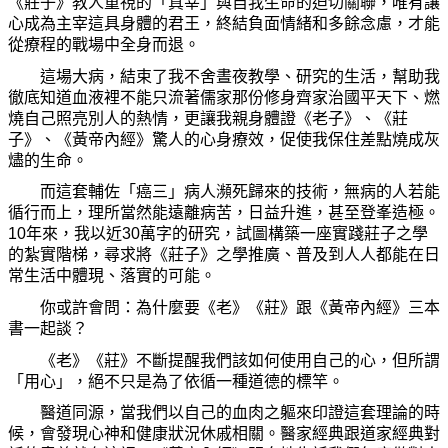
《莊子》教人重視的「真宰」與自我生命的迫切關聯，唯有讓
心成為主宰這具身體的君王，終結負面情緒和多餘念慮，才能
從療程的戰場中全身而退。
這場大病，結束了我不舍晝夜教學、研究的生活，幫助我
徹底知道血液裡不能只流著儒家那份修身齊家治國平天下、燃
燒自己照亮別人的熱情，更讓我親身體證《老子》、《莊
子》、《黃帝內經》驚人的心身療效，促使我保住差點燒成灰
燼的生命。
而這套輔佐「癌三」病人瀕死歸來的技術，無病的人若能
循行而上，理所當然能遠離病苦，日益升進，甚至登峯造極。
10
年來，我以近
30
萬字的研究，試圖構築一座實踐莊子之學
的紮實階梯，尋求將《莊子》之學推廣、普及到人人都能在日
常生活中體現、落實的可能。
你或許會問：為什麼要《老》《莊》跟《黃帝內經》三本
書一起談？
《老》《莊》不斷提醒我們該如何使用自己的心，但所謂
「用心」，絕不只是為了依循一種道德的標竿。
醫道同源，當我們以自己的血肉之軀來印證這套理論的時
候，會發現心神和健康狀況休戚相關。醫家經典跟道家經典對