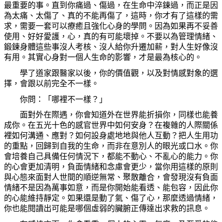
最重要的事。直到你痛過、傷過，在生命中淬鍊過，而正是因
為太痛、太傷了、真的不能再傷了，這時，你才有了這樣的需
求，需要一套可以療癒且強化心身的學問。因為如果再不妥善
使用、好好愛護，心，真的有可能壞掉。不要以為管理情緒、
鍛鍊身體這些事沒人考核、沒人給你升遷加薪，對人生好像沒
有用。其實心身對一個人生命的影響，才是最為核心的。
學了道家跟醫家以後，你的價值觀，以及對情感對象的選
擇，會跟以前完全不一樣。
你問：「哪裡不一樣？」
面對外在際遇，你會知道外在世界能折損你，同樣也能養
成你。在五光十色的感官世界中如何安身？在複雜的人際關係
裡如何溝通、應對？如何設身處地地與他人互動？把人生用功
的重點，回歸到自我的生命，而非在意別人的眼光或口水。你
會培養自己具備任何情況下，都能不動心、不亂心的能力。你
的心會更加清明，負面情緒和念慮會更少，當你用這樣的原則
與心態來面對人世間的順逆無常、聚散離合，會發現沒有負面
情緒不是因為萬事如意，而是你開始能看透、能包容，因此你
的心能維持靜定。如果還是動了氣、傷了心，那麼透過情緒，
你也能閱讀出可能是哪個虛弱的臟腑正傳達出求救的訊息。