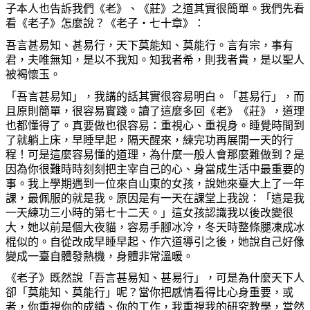
子本人也告訴我們《老》、《莊》之道其實很簡單。我們先看
看《老子》怎麼說？《老子
‧
七十章》：
吾言甚易知、甚易行，天下莫能知、莫能行。言有宗，事有
君，夫唯無知，是以不我知。知我者希，則我者貴，是以聖人
被褐懷玉。
「吾言甚易知」，我講的話其實很容易明白。「甚易行」，而
且原則簡單，很容易實踐。讀了這麼多回《老》《莊》，道理
也都懂得了。真要做也很容易：重視心、重視身。睡覺時間到
了就躺上床，早睡早起，隔天醒來，練完功再展開一天的行
程！可是這麼容易懂的道理，為什麼一般人會那麼難做到？是
因為你很難時時刻刻把主宰自己的心、身當成生活中最重要的
事。我上學期遇到一位來自山東的女孩，說她來臺大上了一年
課，最佩服的就是我。原因是有一天在課堂上我說：「這是我
一天練功三小時的第七十二天。」這女孩認識我以後改變很
大，她以前是個大夜貓，容易手腳冰冷，冬天時整條腿凍成冰
棍似的。自從改成早睡早起、作穴道導引之後，她說自己好像
變成一臺自體發熱機，身體非常溫暖。
《老子》既然說「吾言甚易知、甚易行」，可是為什麼天下人
卻「莫能知、莫能行」呢？當你把感情看得比心身重要，或
者，你重視你的成績、你的工作，我重視我的研究教學，當然