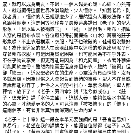
感，就可以成為朋友。不過，一個人越是心暖、心細、心熱待
人，就越顯得這個世界冷漠疏離、少人懂你。「知我者希，則
我者貴」，懂你的人已經那麼少了，居然還有人要效法你，願
意跟著你走，這是何等地珍貴？最後這裏講出《老子》的聖人
形象，「是以聖人被褐懷玉」，「褐」，是粗毛、粗布，指聖
人穿的是粗布衣裳。各位還記得前面提過〈山木〉篇裏的莊子
形象嗎？不止衣著樸素，衣服、鞋子也破破的，鞋帶還沒繫好
呢！為什麼道家的聖人在滾滾紅塵中以這樣的形象出現呢？他
穿著粗布衣服，可能因為貧窮困頓，也可能因為不在乎外表、
不在乎物質享受，但更可能是因為「和光同塵」，衣著外貌儘
可能同於塵俗。雖然內懷寶玉但身穿粗布衣，雖然「被褐」但
卻「懷玉」，道家聖者內在的生命，心靈沒有負面情緒、沒有
多餘念慮。因為世俗之人會起負面情緒的事件，聖人不在意或
者說都能包容了；世俗之人所勞神掛心、牽縈念想的，聖人都
釋懷、放下了。《老子
‧
第四章》講「湛兮似或存」、《莊
子
‧
德充符》講「水停之盛」，這樣大器、能夠包容水中萬有
的心靈，才能愛更多的人。可見這裏「被褐懷玉」的「懷玉」
這兩個字，有著非常真實而深刻的生命內涵。
《老子
‧
七十章》這一段在本單元要強調的是「吾言甚易知、
甚易行」。希望在我的講述之下，能讓各位覺得《老子》以及
《莊子》、《黃帝內經》其實很簡單。這幾部經典中的原則、