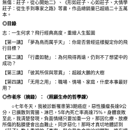
無傷：莊子，從心開始二》、《形如莊子、心如莊子、大情學
莊子：從生手到專家之路》等書，作品總銷量已超過二十五萬
本。
◎
目錄
志：一生何求？飛行經典高度，重繪人生藍圖
【第一講】「夢為鳥而厲乎天」：你是否曾經這樣擬定你的飛
行目標？
【第二講】「行盡如馳」：為何飛得再遠，仍到不了想望中的
成功？
【第三講】「彼其所保與眾異」：超越大鵬的大樹
【第四講】「无用之用」：職場、情場、家庭，什麼本事最好
用？
◎
作者序（摘錄）：〈照顧生命的哲學課〉
○
七年冬天，我被診斷罹患第
3
期癌症，惡性腫瘤長達
9
公
分，已擴散到胃腸、淋巴，
5
年內死亡率高達
75%
。身體衰敗
至此，我清楚發現，負面情緒只要加重一分，那因化療、放療
所傷的黏膜便會出血難止，同步惡化！那時才真切地體認到