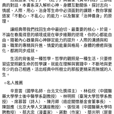
典的對話，本書系深入解析心神、身體互動關係，探討志向、
情感、人際、用心、治身等生命中必須面對的課題，教你掌握
道家「不動心、不亂心」的能力，以及醫家「治神養身」的原
理。
讓經典帶我們找回生命中最迫切、最重要的核心。於是，
不論在春風得意的順境或是在舉步維艱的逆境，你的心都能自
由。隨著內心器量與心神靜定能力的提升，人際的溝通與和
諧、職業的專精與升進、情愛的能量與格局、身體的療癒與強
化，都將同步成就。
生活的背後是一種哲學，哲學的觀照是一種生活，只要修
習這堂照顧生命的哲學課，就能在理解與實踐中，不斷地與更
年少的自己相遇，活出經典中所樹立的那般更精采而無憾的人
生。
○
名人推薦
辛意雲（國學名師．台北文化獎得主）、林伯欣（中國醫
藥大學學士後中醫學系副教授）、林明照（臺灣大學哲學系教
授）、席慕蓉（詩人）、陳月卿（癌症關懷基金會董事長）、
陳鼓應（北京大學人文講座教授）、張恒鴻（中國醫藥大學特
聘教授）、蔡志忠（漫畫家）、蔣勳（作家）、簡光明（屏東