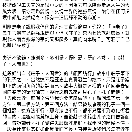
技術或說工夫真的是很重要的，因為它可以陪你走過人生的大
風大浪，陪你走過愛情、友情世界的翻臉無情，讓你在任何逆
境中都能淡然處之，保有一汪恬靜不動的心湖。
剛剛是老子說服我們他的道理其實很簡單，你說：「《老子》
五千言還可以勉強說簡單，但《莊子》只內七篇就那麼長，對
現代人而言艱深的字詞又那麼多，真的簡單嗎？」可莊子自己
也跳出來說了：
夫道不欲雜，雜則多，多則擾，擾則憂，憂而不救。（《莊
子．人閒世》）
這段話出自《莊子．人閒世》的「顏回請行」故事中莊子筆下
的孔子之口。當然這不是歷史上真實發生的故事，只是莊子編
排下的兩個角色的對話而已。故事大概是這樣的，顏回要去衛
國向暴虐的衛君諫言，臨行之前先來拜見孔子，孔子問他：
「去那裏做什麼呢？告訴我你要怎麼做吧。」顏回講了第一個
方法、第二個方法、第三個方法，結果被故事裏的孔子一個一
個推翻，這方法不行、那方法也不行，都不只達不到教化衛君
的目的，還極可能惹禍上身，最後莊子才藉由孔子之口告訴顏
回、告訴讀者，莊子覺得怎麼做才是好。我年輕的時候不懂這
一段為什麼要寫得如此反覆而冗長，直接告訴我們該怎麼做不