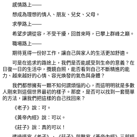
感情路上
――
想成為理想的情人、朋友、兒女、父母。
求學路上
――
希望步調從容，不受干擾，回首來時，已攀上群峰之巔。
職場路上
――
期待覓得一份好工作，讓自己與家人的生活更加舒適。
可是在追求的路途上，我們是否能感受到生命的意義？在
日復一日的生活中，攬鏡自照，能否看到自己不斷精進的能
力、越來越好的心情、容光煥發的氣色與身體？
我們都想擁有一顆不知何謂煩惱的心，而這明明就是多數
人剛來到這個世界最初的樣子。那麼，是否可以找到一套簡單
的方法，讓我們把這樣的自己找回來？
《老子》說：可。
《黃帝內經》說：可以。
《莊子》說：真的可以！
透過道家《老子》、《莊子》與醫家《黃帝內經》三部經