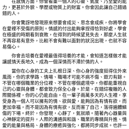
在感情方面，你會看重一個人的心靈、氣度、乃至愛的能
力，更甚於外貌、學歷或物質上的財富。你會因此讓自己錯過
錯的人。
你會驚訝地發現原來想要會成災、思念會成疾，你將學會
在愛裡不受傷的原則。情感的付出能夠拿捏得恰到好處，學會
在極盛的時期看到衰敗，在得到的時候望見失去，那麼人生就
不再容易有意外，比較不會有難以面對的狀況出現，也就不容
易傷心。
你會去培養在愛裡最值得培養的才能，會知道怎樣做才能
讓感情天長地久，成為一個深情而不滯於情的人。
當你在心身的工夫上扎根日深、你心身的強度挺得住外來
風雨，你的求學路、情場、職場才可能不病不傷、遊刃有餘。
不管在哪個職業的分位裡、不管在哪個處境中，你都能重視自
己的心靈與身體，都會致力保全心身。於是，在錯綜複雜的人
際關係裡，你的心仍能自由。在一輩子兩萬多天的人生裡，享
受身為一個人可以擁有的情、欲與愛，能夠因為有情有欲，而
更加幸福，而不是因為有情有欲，反而害了自己，落得遍體鱗
傷的下場。終於，你發現，心靜了，氣就順。隨著內心器量與
心神靜定的提升，人際的溝通與和諧、職業的專精與升進、情
愛的能量與格局、身體的療癒與強化，都將同步成就。也許一