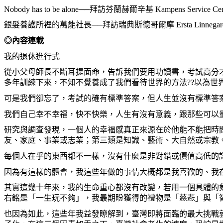
Nobody has to be alone──拜訪芬蘭赫爾辛基 Kampens Service Ce
銀髮養護所裡的萬能社長──拜訪瑞典斯德哥爾摩 Ersta Linnegard
◎內容連載
我的退休進行式
從小父母師長不斷耳提面命，告訴我們要用功讀書，考試高分
多年訓練下來，不知不覺養成了我們看待世界的方法??以為世
可是我們卻忘了，考試的確有標準答案，但人生並沒有標準答
我們自己幸不幸福，快不快樂，人生有沒有意義，跟那些可以
研究與調查發現，一個人的幸福感真正來源在於他能不能把時
友、家庭、事業或志業；第三類是知識、藝術、大自然或宗教
每個人在乎的東西都不一樣，沒有什麼是非對錯或價值高低的
因為有這樣的體會，我這些年做的事情大概都是我喜歡的、我
其實這幾十年來，我的生命重心都沒有改變，若用一個具體的
右銘是「一生玩不夠」，我最期盼獲得的禮物是「慈悲」與「
也因為如此，這些年我益發瞭解到，臺灣即將面臨的最大挑戰