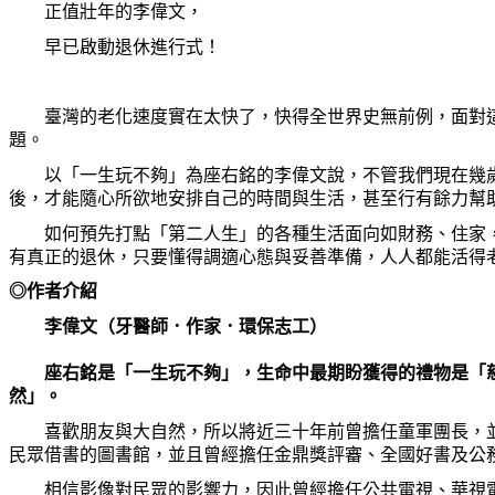
正值壯年的李偉文，
早已啟動退休進行式！
臺灣的老化速度實在太快了，快得全世界史無前例，面對這
題。
以「一生玩不夠」為座右銘的李偉文說，不管我們現在幾歲
後，才能隨心所欲地安排自己的時間與生活，甚至行有餘力幫
如何預先打點「第二人生」的各種生活面向如財務、住家，
有真正的退休，只要懂得調適心態與妥善準備，人人都能活得
◎作者介紹
李偉文（牙醫師．作家．環保志工）
座右銘是「一生玩不夠」，生命中最期盼獲得的禮物是「慈
然」。
喜歡朋友與大自然，所以將近三十年前曾擔任童軍團長，並
民眾借書的圖書館，並且曾經擔任金鼎獎評審、全國好書及公
相信影像對民眾的影響力，因此曾經擔任公共電視、華視電