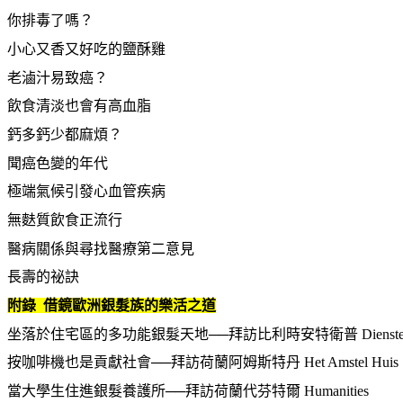
你排毒了嗎？
小心又香又好吃的鹽酥雞
老滷汁易致癌？
飲食清淡也會有高血脂
鈣多鈣少都麻煩？
聞癌色變的年代
極端氣候引發心血管疾病
無麩質飲食正流行
醫病關係與尋找醫療第二意見
長壽的祕訣
附錄 借鏡歐洲銀髮族的樂活之道
坐落於住宅區的多功能銀髮天地──拜訪比利時安特衛普 Diensten C
按咖啡機也是貢獻社會──拜訪荷蘭阿姆斯特丹 Het Amstel Huis
當大學生住進銀髮養護所──拜訪荷蘭代芬特爾 Humanities