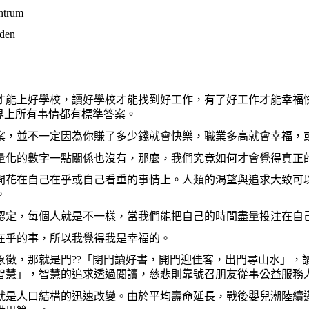
ntrum
en
才能上好學校，讀好學校才能找到好工作，有了好工作才能幸福
界上所有事情都有標準答案。
案，並不一定因為你賺了多少錢就會快樂，職業多高就會幸福，
量化的數字一點關係也沒有，那麼，我們究竟如何才會覺得真正
間花在自己在乎或自己看重的事情上。人類的渴望與追求大致可
。
認定，每個人就是不一樣，當我們能把自己的時間盡量投注在自
在乎的事，所以我覺得我是幸福的。
象徵，那就是門??「閉門讀好書，開門迎佳客，出門尋山水」，
智慧」，智慧的追求透過閱讀，慈悲則靠號召朋友從事公益服務
就是人口結構的迅速改變。由於平均壽命延長，戰後嬰兒潮陸續