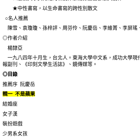
★中性書寫，以生命書寫的跨性別散文
○名人推薦
陳雪、袁瓊瓊、孫梓評、周芬伶、阮慶岳、李維菁、李屏瑤、
◎作者介紹
楊隸亞
一九八四年十月生，台北人。東海大學中文系，成功大學現代
報副刊、《印刻文學生活誌》、鏡傳媒等。
◎目錄
推薦序 阮慶岳
輯一 不是蘋果
結婚座
女子漢
裝扮遊戲
少男系女孩