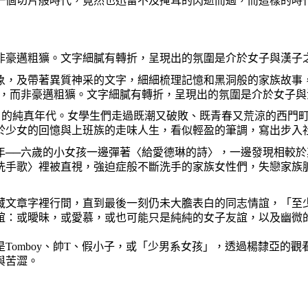
一個切片般時代，竟然也迅雷不及掩耳的閃逝而過，而這樣的時
豪邁粗獷。文字細膩有轉折，呈現出的氛圍是介於女子與漢子
，及帶著異質神采的文字，細細梳理記憶和黑洞般的家族故事，
灑，而非豪邁粗獷。文字細膩有轉折，呈現出的氛圍是介於女子
的純真年代。女學生們走過既潮又破敗、既青春又荒涼的西門町
於少女的回憶與上班族的走味人生，看似輕盈的筆調，寫出步入
─六歲的小女孩一邊彈著〈給愛德琳的詩〉，一邊發現相較於
洗手歌〉裡被直視，強迫症般不斷洗手的家族女性們，失戀家族
文章字裡行間，直到最後一刻仍未大膽表白的同志情誼，「至少
誼：或曖昧，或愛慕，或也可能只是純純的女子友誼，以及幽微
omboy、帥T、假小子，或「少男系女孩」，透過楊隸亞的觀
與苦澀。