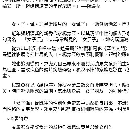
的各樣曲扭變形。同時間，楊隸亞也似乎在惆悵己身所經歷的
綸鎂，所一起建構譜寫的年代記憶。」──阮慶岳
女，子，漢。非尋常所見的「女漢子」，她俐落瀟灑，而非
近年頻頻獲獎的新秀作家楊隸亞，以其清新中性的個人形象
的書名──「女子漢」，非尋常所見的「女漢子」，她俐落瀟
從九○年代到千禧來臨，這是屬於她們和電影《藍色大門》
是通往影展奇幻世界的入口。楊隸亞敘事節制優雅，題材跳躍
她也追溯從頭，意識到自己原來不屬甜美蘋果女孩系的童年─
為理查。當玫瑰色的鏡片突然碎裂，擺脫不掉的家族陰影在〈
畫。
楊隸亞在以〈結婚座〉獲得林榮三散文首獎時曾坦言，隱藏
美，時而輕快幽默的筆調，寫出與身邊「女子朋友」的種種情
「女子漢」從既往的性別角色定義中昂然挺身出來，不論是T
面性格的文字美學，淡筆寫出那些值得細細咀嚼的哀傷、甜美
○本書特色
★屢獲文學獎肯定的新銳作家楊隸亞首部散文創作