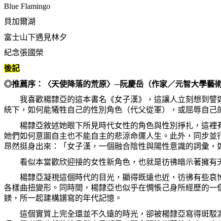
Blue Flamingo
貝加爾湖
富士山下遇見林夕
紀念張國榮
後記
◎推薦序：〈天使降落的荒原〉─阮慶岳（作家／元智大學藝
我喜歡楊隸亞的這本書名《女子漢》，這讓人立刻想到譬如
統下，如何能犧牲自己的性別角色（代父從軍），或屈辱自己
楊隸亞敘述她眼下所見時代女性的角色與性別掙扎，這裡有
她們如何意圖自主也不能自主的悲涼命運人生。此外，同步並
昂然挺身出來：「女子漢，一個融合陰性與陽性意識的詞彙，
看似本當歡欣迎接的女性新角色，也就是彷彿暗示著擁有天
楊隸亞凝視這個時代的目光，顯得既遠也近，彷彿有些哀悼
各樣曲扭變形。同時間，楊隸亞也似乎在惆悵己身所經歷的一
鎂，所一起建構譜寫的年代記憶。
這個實質上完全還並不久遠的時光，卻被楊隸亞寫得斑駁凋