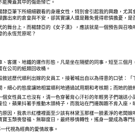
不能掩蓋其中的傷逝悼亡。
隸亞筆下所細細觀看的身邊女性，特別會引起我的興趣，尤其會
顯露出來的倉皇與不安，卻其實讓人還是難免覺得悲憐擔憂，是
舞台上，而楊隸亞的《女子漢》，應該就是一個預告與召喚吧
發的永恆荒原呢？
車、客運、地鐵的運作形態，凡是坐在隔壁的同事，短至三個月
置在公司的紙類回收桶。
般敘述歷代順利出嫁的女員工，接著喊出自以為得意的口號：「
間，細心的態度讓她相當順利地通過試用期和考核期；而她的臉
一個女性員工也沒有，清一色穿著背心汗衫的年輕男子們端送小
座位，蘋果抖著手推動木頭椅子，而我站在門邊踟躕不肯入座，
的原因，我表示紅樓裡面至少該有林黛玉那樣一臉素淨的老闆娘
賈寶玉頹喪發福、無聊度日，最終移情轉性，搖身一變成為專門
那一代視為經典的愛情故事。