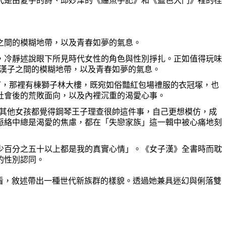
代是由夏宇的詩、邱妙津的《鱷魚手記》和《藍色大門》裡的桂
之間的模糊地帶，以及青春如夢的氣息。
冷靜述說眼下所見時代女性的角色與性別掙扎。正如值得玩味
與漢子之間的模糊地帶，以及青春如夢的氣息。
，那裡有棟獅子林大樓，既宛如俗豔紅包場禮服的衣冠塚，也
社會後的荒敗面向，以及內裡沉重的渴愛心事。
其他女孩都覺得鋼琴王子理查很帥這件事，自己更想模仿，成
脈絡中總是渴愛的焦慮，都在「失戀家族」這一輯中被心痛地刻
百分之五十以上都是我的真實心情」。《女子漢》全書時而耽
的性別認同。
看，敘述帶出一種世代新族群的樣貌。透過她兼具迷幻與俐落雙