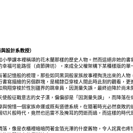
術與設計系教授）
小學課本裡稱頌的花木蘭那樣的歷史人物。然而這絕非她的書寫
的幸福可能路徑（貞節牌坊），來成全父權架構下某種樣版的單
著記憶般的梳理，那些如同黑洞般家族故事裡掏洗出來的人物，
行書寫描繪的另個群塊，是楊隸亞穿梭人間此時此刻的觀看，更
如飛翔穿梭於性別疆界的跳傘員，因測量失誤，最終迫降於尚未
使般征戰意志的女子漢，偏偏卻是「因測量失誤」，而降落在
與惋惜一個家族命運或既有道德系統，在隨著時光必然衰敗的過
個切片般時代，竟然也迅雷不及掩耳的閃逝而過，而這樣的時代
落，像是衣櫃裡暗暗閃著金箔光澤的什麼舊物，令人詫異也疼惜