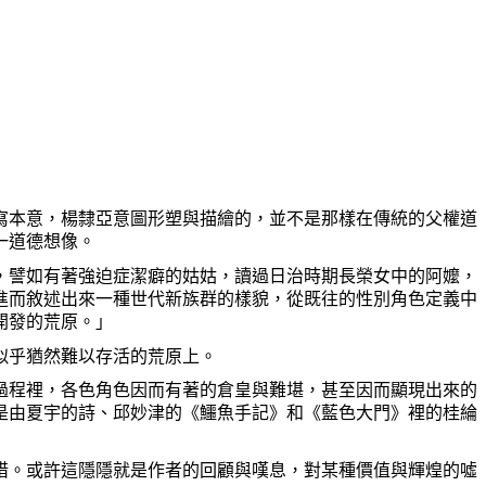
本意，楊隸亞意圖形塑與描繪的，並不是那樣在傳統的父權道
一道德想像。
譬如有著強迫症潔癖的姑姑，讀過日治時期長榮女中的阿嬤，
進而敘述出來一種世代新族群的樣貌，從既往的性別角色定義中
開發的荒原。」
似乎猶然難以存活的荒原上。
程裡，各色角色因而有著的倉皇與難堪，甚至因而顯現出來的
是由夏宇的詩、邱妙津的《鱷魚手記》和《藍色大門》裡的桂綸
。或許這隱隱就是作者的回顧與嘆息，對某種價值與輝煌的噓