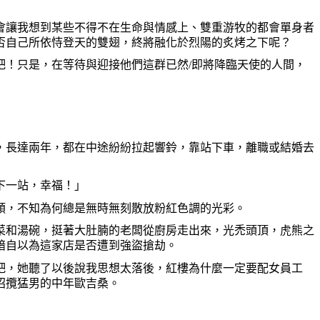
讓我想到某些不得不在生命與情感上、雙重游牧的都會單身者
否自己所依恃登天的雙翅，終將融化於烈陽的炙烤之下呢？
！只是，在等待與迎接他們這群已然/即將降臨天使的人間，
，長達兩年，都在中途紛紛拉起響鈴，靠站下車，離職或結婚去
下一站，幸福！」
頰，不知為何總是無時無刻散放粉紅色調的光彩。
菜和湯碗，挺著大肚腩的老闆從廚房走出來，光禿頭頂，虎熊之
暗自以為這家店是否遭到強盜搶劫。
吧，她聽了以後說我思想太落後，紅樓為什麼一定要配女員工
招攬猛男的中年歐吉桑。