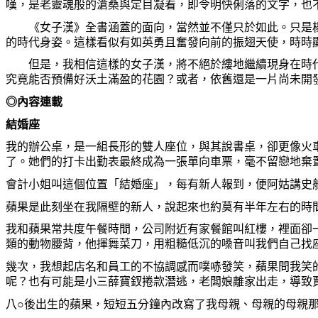
嘆，是老靈魂般的滄桑與定目凝看，即令明快俐落的文字，也
《女子漢》全書涵蓋的面向，當然並不僅只於如此。只是楊
的時代身姿。這樣看似有如英勇且奮發向前的振翅天使，時時
但是，我相信這樣的女子漢，將不絕於縷地繼續現身在時代的
究竟能否預備好沃土滿盈的花園？或者，依舊還是一片尚未開
◎內容連載
結婚座
我的辦公桌，是一組長形的雙人座位，與其說書桌，卻更像火
了。她們的打卡出勤表最終成為一張單向車票，毫不留戀地棄
會計小姐叫這個位置「結婚座」，每有新人報到，便阿姑講史
蘋果是此刻坐在我隔壁的新人，說起來也約莫有半年左右的時
我和蘋果常共度午餐時間，公司附近有家餐館叫紅樓，裡面卻
類的動物腰背，他揮舞菜刀，用粗糙低沉的嗓音叫我們自己找
幾次，我想起店名和員工的不協調感而噗哧發笑，蘋果問我笑
呢？也有可能是小三薛寶釵捲款潛逃，老闆娘離家出走，導致
八○後出生的蘋果，短短五分鐘內改寫了我母親、母親的母親