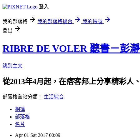
登入
我的部落格
我的部落格後台
我的帳號
登出
RIBRE DE VOLER 聽書－彭
跳到主文
從2013年4月起，在痞客邦上分享精彩人
部落格全站分類：
生活綜合
相簿
部落格
名片
Apr
01
Sat
2017
00:09