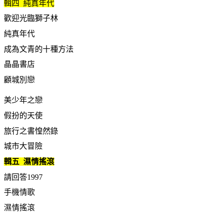
輯四 純真年代
歡迎光臨獅子林
純真年代
成為文青的十種方法
晶晶書店
顧城別戀
美少年之戀
假扮的天使
旅行之書惶然錄
城市大冒險
輯五 濕情搖滾
請回答1997
手機情歌
濕情搖滾