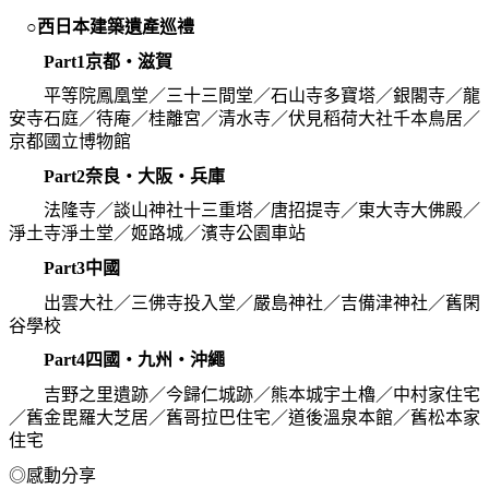
○西日本建築遺產巡禮
Part1
京都‧滋賀
平等院鳳凰堂／三十三間堂／石山寺多寶塔／銀閣寺／龍
安寺石庭／待庵／桂離宮／清水寺／伏見稻荷大社千本鳥居／
京都國立博物館
Part2
奈良‧大阪‧兵庫
法隆寺／談山神社十三重塔／唐招提寺／東大寺大佛殿／
淨土寺淨土堂／姬路城／濱寺公園車站
Part3
中國
出雲大社／三佛寺投入堂／嚴島神社／吉備津神社／舊閑
谷學校
Part4
四國‧九州‧沖繩
吉野之里遺跡／今歸仁城跡／熊本城宇土櫓／中村家住宅
／舊金毘羅大芝居／舊哥拉巴住宅／道後溫泉本館／舊松本家
住宅
◎感動分享