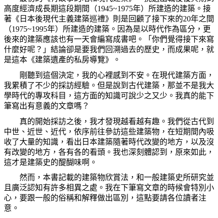
高度經濟成長期這段期間（
1945~1975
年）所建造的建築。接
著《日本後現代主義建築巡禮》則是回顧了接下來的
20
年之間
（
1975~1995
年）所建造的建築。因為是以時代作為區分，更
後來的建築應該也有一天會編寫成書吧。「你們覺得接下來寫
什麼好呢？」結論卻是要我們回溯過去的歷史，而成果呢，就
是這本《建築遺產的私房導覽》。
剛聽到這個決定，我的心裡感到不安。在現代建築方面，
我累積了不少的採訪經驗。但是說到古代建築，那並不是我大
學時代的專攻科目，這方面的知識可說少之又少。我真的能下
筆寫出有意義的文章嗎？
真的開始採訪之後，我才發現越看越有趣。我們從古代到
中世、近世、近代，依序前往參訪這些建築物，在短期間內吸
收了大量的知識，看出日本建築隨著時代改變的地方，以及沒
有改變的地方，各有各的看頭。我也深刻體認到，原來如此，
這才是建築史的醍醐味啊。
然而，本書記載的建築物欣賞法，和一般建築史所研究並
且廣泛認知有許多相異之處。我在下筆寫文章的時候會特別小
心，要跟一般的俗稱和解釋做出區別，這點要請各位讀者注
意。