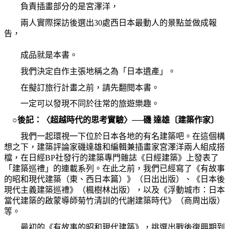
負責插畫部分的是宮澤洋，
兩人實際探訪後選出
30
處西日本最動人的景點並做成報
告，
成品就是本書。
我們決定自作主張地稱之為「日本遺產」。
在擬訂旅行計畫之前，請先翻閱本書。
一定可以發現不同於往常的旅遊樂趣。
○後記：〈超越時代的思考實驗〉──磯
達雄〔建築作家〕
我們一起環視一下位於日本各地的有名建築吧。在這個構
想之下，建築評論家磯達雄和編輯兼插畫家宮澤洋兩人組成搭
檔，在日經
BP
社發行的建築專門雜誌《日經建築》上發表了
「建築巡禮」的連載系列。在此之前，我們已經寫了《有故事
的昭和現代建築（東、西日本篇）》（日出出版）、《日本後
現代主義建築巡禮》（楓樹林出版），以及《浮動城市：日本
當代建築的啟蒙導師菊竹清訓的代謝建築時代》（商周出版）
等。
最初的《有故事的昭和現代建築》，挑選出戰後復興期到