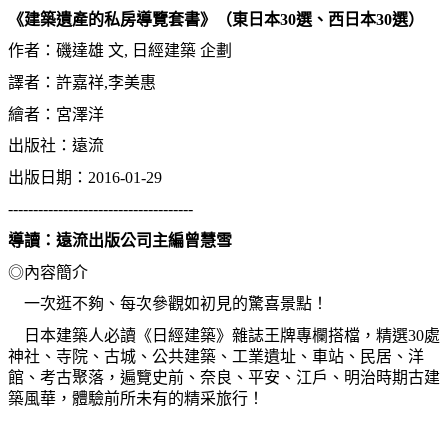
《建築遺產的私房導覽套書》（東日本
30
選、西日本
30
選）
作者：磯達雄
文
,
日經建築
企劃
譯者：許嘉祥
,
李美惠
繪者：宮澤洋
出版社：遠流
出版日期：
2016-01-29
-------------------------------------
導讀：遠流出版公司主編曾慧雪
◎內容簡介
一次逛不夠、每次參觀如初見的驚喜景點！
日本建築人必讀《日經建築》雜誌王牌專欄搭檔，精選
30
處
神社、寺院、古城、公共建築、工業遺址、車站、民居、洋
館、考古聚落，遍覽史前、奈良、平安、江戶、明治時期古建
築風華，體驗前所未有的精采旅行！