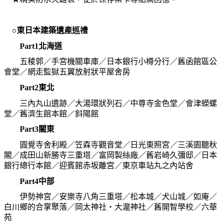
○東日本建築遺產巡禮
Part1
北海道
五稜郭／手宮機關車庫／日本銀行小樽分行／舊函館區公
會堂／網走監獄五翼放射狀平屋舍房
Part2
東北
三內丸山遺跡／大湯環狀列石／中尊寺金色堂／會津蠑螺
堂／舊濟生館本館／斜陽館
Part3
關東
圓覺寺舍利殿／笠森寺觀音堂／日光東照宮／三溪園聽秋
閣／成田山新勝寺三重塔／富岡製絲廠／舊岩崎久彌邸／日本
銀行總行本館／迎賓館赤坂離宮／東京車站丸之內站舍
Part4
中部
伊勢神宮／安樂寺八角三重塔／松本城／犬山城／如庵／
白川鄉的合掌聚落／岡太神社‧大瀧神社／舊開智學校／六華
苑