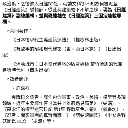
政治系，之後進入日經
BP
社。就讀文科卻不知為何被派至
《日經建築》編輯部，從此與建築結下不解之緣。
現為《日經
建築》副總編輯，並與磯達雄在《日經建築》上固定連載專
欄。
○共同著作：
《日本後現代主義建築巡禮》（楓樹林出版）
《有故事的昭和現代建築（東、西日本篇）》（日出出
版）
《浮動城市：日本當代建築的啟蒙導師
菊竹清訓的代謝
建築時代》（商周出版）
○譯者簡介
‧許嘉祥
專職日文譯者，譯作包含軍事、政治、美術、模型等多項
領域。近年主要譯作有《當井上雄彥遇見高第》（尖端）、
《森永洋的模型迷宮日記
第
1
集
野戰灰色之卷》（楓書坊）、
《忍者：闇影軍團的真實面貌！》《萌姑娘圖鑑》《少女系野
菇圖鑑
1&2
》（遠流）等。