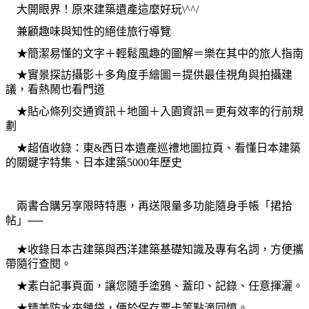
大開眼界！原來建築遺產這麼好玩
\^^/
兼顧趣味與知性的絕佳旅行導覽
★簡潔易懂的文字＋輕鬆風趣的圖解＝樂在其中的旅人指南
★實景探訪攝影＋多角度手繪圖＝提供最佳視角與拍攝建
議，看熱鬧也看門道
★貼心條列交通資訊＋地圖＋入園資訊＝更有效率的行前規
劃
★超值收錄：東
&
西日本遺產巡禮地圖拉頁、看懂日本建築
的關鍵字特集、日本建築
5000
年歷史
兩書合購另享限時特惠，再送限量多功能隨身手帳「捃拾
帖」──
★收錄日本古建築與西洋建築基礎知識及專有名詞，方便攜
帶隨行查閱。
★素白記事頁面，讓您隨手塗鴉、蓋印、記錄、任意揮灑。
★精美防水夾鏈袋，便於保存票卡等點滴回憶。