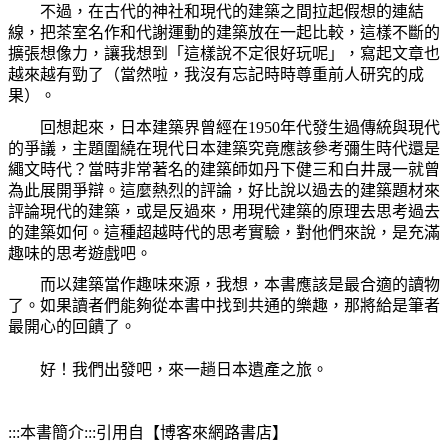
不過，在古代的神社和現代的建築之間拉起假想的連結
線，把茶室名作和代謝運動的建築放在一起比較，這樣不斷的
擴張想像力，讓我想到「這樣說不定很好玩呢」，寫起文章也
越來越有勁了（當然啦，我沒有忘記時時尊重前人研究的成
果）。
回想起來，日本建築界曾經在
1950
年代發生過傳統與現代
的爭議，主題圍繞在現代日本建築究竟應該參考彌生時代還是
繩文時代？當時非常著名的建築師如丹下健三和白井晟一就曾
為此展開爭辯。這麼熱烈的評論，好比說以過去的建築題材來
評論現代的建築，或是反過來，用現代建築的原理去思考過去
的建築如何。這種超越時代的思考實驗，對他們來說，是充滿
趣味的思考遊戲吧。
而以建築當作趣味來源，我想，本書應該是最合適的讀物
了。如果讀者們能夠從本書中找到共通的樂趣，那將給是筆者
最開心的回饋了。
好！我們出發吧，來一趟日本遺產之旅。
:::
本書簡介
:::
引用自【博客來網路書店】