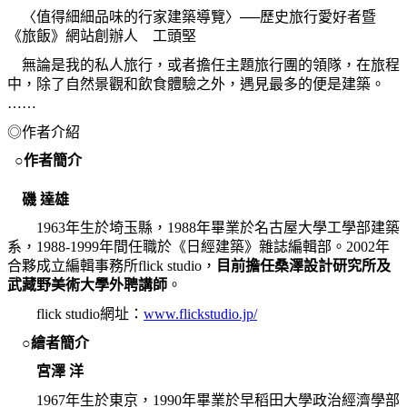
〈值得細細品味的行家建築導覽〉──歷史旅行愛好者暨
《旅飯》網站創辦人 工頭堅
無論是我的私人旅行，或者擔任主題旅行團的領隊，在旅程
中，除了自然景觀和飲食體驗之外，遇見最多的便是建築。
……
◎作者介紹
○
作者簡介
磯
達雄
1963
年生於埼玉縣，
1988
年畢業於名古屋大學工學部建築
系，
1988-1999
年間任職於《日經建築》雜誌編輯部。
2002
年
合夥成立編輯事務所
flick studio
，
目前擔任桑澤設計研究所及
武藏野美術大學外聘講師
。
flick studio
網址：
www.flickstudio.jp/
○繪者簡介
宮澤
洋
1967
年生於東京，
1990
年畢業於早稻田大學政治經濟學部