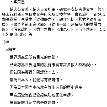
‧李美惠
輔大英文系、輔大日文所畢，研究平安朝古典文學。曾至
橫濱菲利斯大學日本文學研究所交換留學。喜歡旅行，正好以
翻譯為業，享受生活於動靜之間。譯作包括《影武者德川家
康》《傾奇者前田慶次郎》《德川一族：創造時代的華麗血
族》《信玄戰旗》《秀吉之枷》《龍馬行》《百年傳承》（以
上皆遠流出版）等。
◎序
○前言
世界遺產是所有目光的焦點。
已登錄為世界遺產的設施確實有許多教人嘆為觀止，
但若因為獲得外國認證才去，
身為日本人，我覺得有點可惜。
因為日本國內本來就有許多必看的歷史遺產，
無論這些是否已登錄成功或正在申請。
撰寫設施介紹文的是磯達雄，