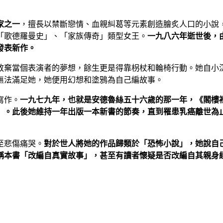
家之一
，擅長以禁斷戀情、血親糾葛等元素創造膾炙人口的小說
「歌德羅曼史」、「家族傳奇」類型女王。
一九八六年逝世後，
發表新作。
棄當個表演者的夢想，餘生更是得靠枴杖和輪椅行動。她自小沉
無法滿足她，她便用幻想和塗鴉為自己編故事。
寫作。
一九七九年，也就是安德魯絲五十六歲的那一年，《閣樓
）。此後她維持一年出版一本新書的節奏，直到罹患乳癌離世為
至悲傷痛哭。
對於世人將她的作品歸類於「恐怖小說」，她說自
稱本書「改編自真實故事」，甚至有讀者懷疑是否改編自其親身