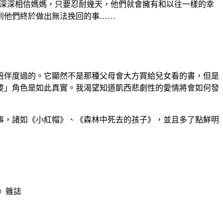
深深相信媽媽，只要忍耐幾天，他們就會擁有和以往一樣的幸
到他們終於做出無法挽回的事……
伴度過的。它顯然不是那種父母會大方買給兒女看的書，但是
婆」角色是如此真實。我渴望知道凱西悲劇性的愛情將會如何發
事，諸如《小紅帽》、《森林中死去的孩子》，並且多了點鮮明
》雜誌