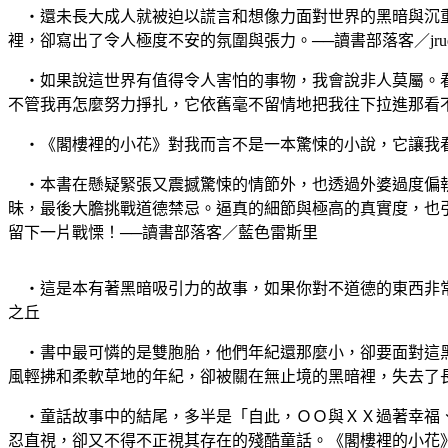
‧還未長大成人就被迫以謊言和想像力面對世界的黑暗與沉重
裡，卻寫出了令人極度不安的氛圍與張力。──讀書部落客／jru
‧如果說這世界有值得令人害怕的事物，我會說非人莫屬。看
不管我再怎麼努力掙扎，它依舊毫不留情地把我往下拉進那看不見光
‧《閣樓裡的小花》對我而言不是一本驚悚的小說，它讓我看
‧本書在懸疑緊張又震撼驚悚的情節外，也透過外婆過度偏執
昧，最後大膽挑戰道德禁忌。逼真的細節與極高的真實度，也
留下一片戰慄！──讀書部落客／藍色雷斯里
‧這是本有著黑暗吸引力的故事，如果你對不道德的東西非常
之丘
‧書中最可憐的是雙胞胎，他們年紀還那麼小，卻要面對這黑
風輕拂和柔軟草地的年紀，卻被關在無止境的黑暗裡，失去了長大的
‧童話故事中的結尾，多半是「自此，ＯＯ與ＸＸ過著幸福、
忍直視，卻又不得不正視其存在的殘酷童話。《閣樓裡的小花》裡描