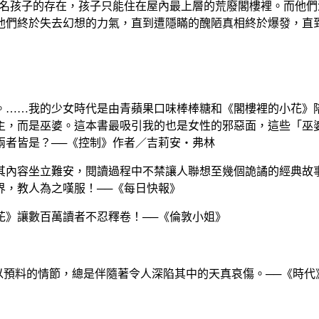
孩子的存在，孩子只能住在屋內最上層的荒廢閣樓裡。而他們
他們終於失去幻想的力氣，直到遭隱瞞的醜陋真相終於爆發，直
……我的少女時代是由青蘋果口味棒棒糖和《閣樓裡的小花》陪
主，而是巫婆。這本書最吸引我的也是女性的邪惡面，這些「巫
兩者皆是？──《控制》作者／吉莉安‧弗林
內容坐立難安，閱讀過程中不禁讓人聯想至幾個詭譎的經典故
界，教人為之嘆服！──《每日快報》
》讓數百萬讀者不忍釋卷！──《倫敦小姐》
以預料的情節，總是伴隨著令人深陷其中的天真哀傷。──《時代