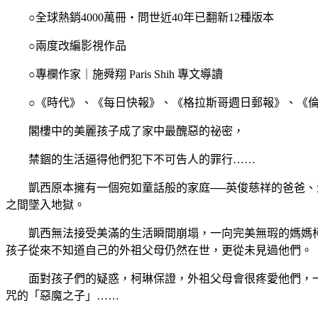
○全球熱銷4000萬冊‧問世近40年已翻新12種版本
○兩度改編影視作品
○專欄作家｜施舜翔 Paris Shih 專文導讀
○《時代》、《每日快報》、《格拉斯哥週日郵報》、《倫
閣樓中的美麗孩子成了家中最醜惡的祕密，
禁錮的生活逼得他們犯下不可告人的罪行……
凱西原本擁有一個宛如童話般的家庭──英俊慈祥的爸爸、溫
之間墜入地獄。
凱西無法接受美滿的生活瞬間崩塌，一向完美無瑕的媽媽柯
孩子從來不知道自己的外祖父母仍然在世，更從未見過他們。
面對孩子們的疑惑，柯琳保證，外祖父母會很疼愛他們，一
咒的「惡魔之子」……