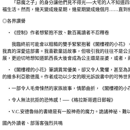
「惡魔之子」的身分讓他們見不得光──大宅的人不知道四名
福生活。然而，幾天變成幾星期，幾星期變成幾個月……直到
◎各界讚譽
‧《控制》作者想緊抱不放、數百萬讀者不忍釋卷
我臨終前可能會以粗糙的雙手緊緊抱著《閣樓裡的小花》。
我真的深愛這部書。我喜歡童話故事，但吸引我的往往不是公
展，更迫切地想知道凱西長大後會成為公主還是巫婆，或者，
‧《閣樓裡的小花》筆調異常優美，卻又令人驚懼，甚至為其
的維多利亞歌德風。作者成功以少女的眼光訴說書中的可怖世
‧一部令人毛骨悚然的家族故事，情節曲折，《閣樓裡的小花
‧令人無法抗拒的恐怖感！──《格拉斯哥週日郵報》
‧V.C.安德魯絲的書總是有一股神奇的魔力。詭譎神祕、難
國內外讀者、部落客強烈共鳴