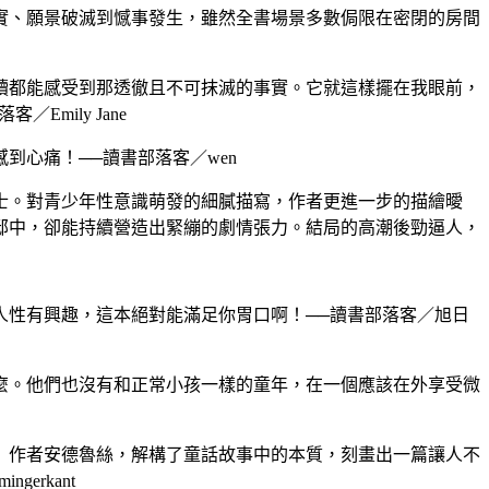
實、願景破滅到憾事發生，雖然全書場景多數侷限在密閉的房間
讀都能感受到那透徹且不可抹滅的事實。它就這樣擺在我眼前，
ily Jane
心痛！──讀書部落客／wen
士。對青少年性意識萌發的細膩描寫，作者更進一步的描繪曖
邸中，卻能持續營造出緊繃的劇情張力。結局的高潮後勁逼人，
性有興趣，這本絕對能滿足你胃口啊！──讀書部落客／旭日
麼。他們也沒有和正常小孩一樣的童年，在一個應該在外享受微
》作者安德魯絲，解構了童話故事中的本質，刻畫出一篇讓人不
rkant