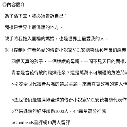
◎內容簡介
為了活下去，我必須告訴自己：
閣樓是世界上最溫暖的地方，
親手將我推入閣樓的媽媽，也是世界上最愛我的人。
※《控制》作者熱愛的傳奇小說家V.C.安德魯絲40年長銷經典
四個天真的孩子、一個說謊的母親、一間不見天日的閣樓
青春是含苞待放的絢爛花朵？還是萬萬不可觸碰的危險荊
○引發全世代讀者共鳴的禁忌主題‧來自真實故事的驚人
○逝世後仍繼續席捲全球的傳奇小說家V.C.安德魯絲代表作
○亞馬遜熱烈好評超過1000人‧4.4顆星高分推薦
○Goodreads書評網10萬人留評