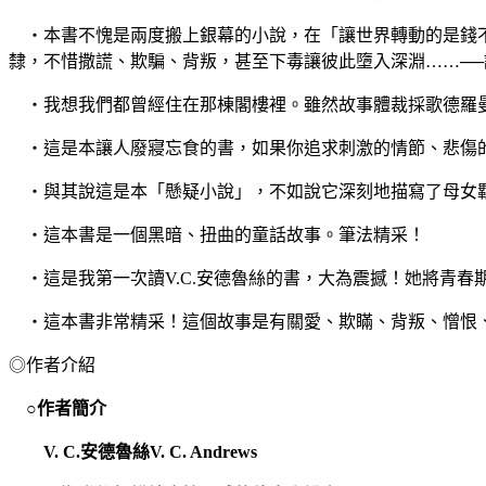
‧本書不愧是兩度搬上銀幕的小說，在「讓世界轉動的是錢不
隸，不惜撒謊、欺騙、背叛，甚至下毒讓彼此墮入深淵……─
‧我想我們都曾經住在那棟閣樓裡。雖然故事體裁採歌德羅曼
‧這是本讓人廢寢忘食的書，如果你追求刺激的情節、悲傷
‧與其說這是本「懸疑小說」，不如說它深刻地描寫了母女
‧這本書是一個黑暗、扭曲的童話故事。筆法精采！
‧這是我第一次讀V.C.安德魯絲的書，大為震撼！她將青
‧這本書非常精采！這個故事是有關愛、欺瞞、背叛、憎恨
◎作者介紹
○作者簡介
V. C.
安德魯絲
V. C. Andrews