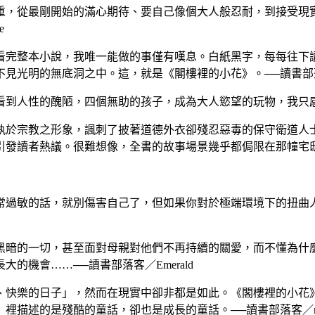
，從最剛開始的滿心期待、要自己像個大人般忍耐，到接受現
e
完整本小說，我唯一能做的事僅有嘆息。白紙黑字，每每往下
明的無底洞之中。這，就是《閣樓裡的小花》。──讀書部落客／Em
到人性的醜陋，四個無助的孩子，成為大人慾望的玩物，我只感到
於宗教之形象，諷刺了披著道德外衣卻殘忍惡毒的保守衛道人
引發讀者熱議。很難想像，全書的故事場景幾乎都侷限在那幢宅
過敏的話，就別傷害自己了，但如果你對於極端環境下的扭曲人
暗的一切，甚至面對母親對他們不再持續的關愛，而不懂為什
機會……──讀書部落客／Emerald
快樂的日子」，然而在現實中卻非都是如此。《閣樓裡的小花
述的是殘酷的童話，卻也是成長的童話。──讀書部落客／minge