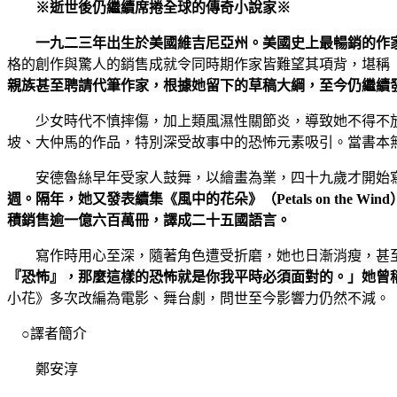
※逝世後仍繼續席捲全球的傳奇小說家※
一九二三年出生於美國維吉尼亞州。美國史上最暢銷的作
格的創作與驚人的銷售成就令同時期作家皆難望其項背，堪稱
親族甚至聘請代筆作家，根據她留下的草稿大綱，至今仍繼續
少女時代不慎摔傷，加上類風濕性關節炎，導致她不得不放
坡、大仲馬的作品，特別深受故事中的恐怖元素吸引。當書本
安德魯絲早年受家人鼓舞，以繪畫為業，四十九歲才開始
週。隔年，她又發表續集《風中的花朵》（
Petals on the Wind
積銷售逾一億六百萬冊，譯成二十五國語言。
寫作時用心至深，隨著角色遭受折磨，她也日漸消瘦，甚
『恐怖』，那麼這樣的恐怖就是你我平時必須面對的。」她曾
小花》多次改編為電影、舞台劇，問世至今影響力仍然不減。
○譯者簡介
鄭安淳