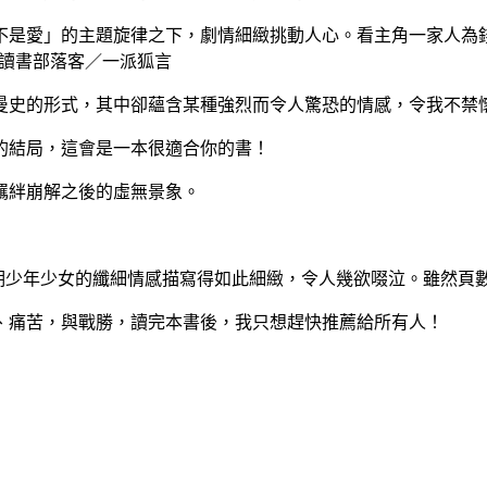
是愛」的主題旋律之下，劇情細緻挑動人心。看主角一家人為
─讀書部落客／一派狐言
史的形式，其中卻蘊含某種強烈而令人驚恐的情感，令我不禁
的結局，這會是一本很適合你的書！
羈絆崩解之後的虛無景象。
春期少年少女的纖細情感描寫得如此細緻，令人幾欲啜泣。雖然頁
、痛苦，與戰勝，讀完本書後，我只想趕快推薦給所有人！