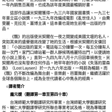
一年內銷售百萬冊，也成為該年度美國最暢銷好書。
這部作品讓米契爾獲得一九三六年國家圖書獎、一九三七
年普立茲小說獎，一九三九年改編成電影《亂世佳人》，由費
雯麗、克拉克‧蓋博主演。這本書也是她生前唯一出版的作
品。
《飄》的出版使米契爾在一夜之間變成美國文壇的名人，
突如其來的盛譽徹底改變了她的生活，根據米契爾的女傭回
憶：「小說出版的當天，電話每三分鐘響一次，每五分鐘有人
敲一次門。家門口總站著一群人靜候瑪格麗特出門，以便請她
在小說上簽名。」直到一九四九年八月十六日因車禍喪生，米
契爾再也沒有發表任何作品。她早年創作的小說《失落的雷森
島》（Lost Laysen）於一九九六年出版，一時蔚為暢銷。而
《飄》仍不斷改編為舞台劇、音樂劇、芭蕾舞劇，繼續活躍於
全球各個舞台上，成為全世代讀者心中雋永的經典。
○譯者簡介
龐元媛（翻譯第一章至第四十章）
台灣師範大學翻譯研究所畢業，台灣師範大學翻譯研究
所、輔仁大學翻譯學研究所聯合專業考試及格，現為專職譯