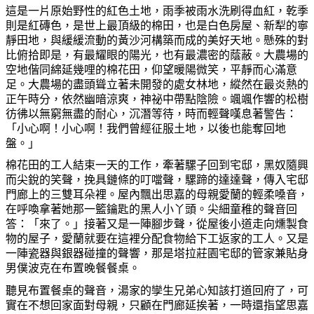
這是一片原始野性的紅色土地，雨季被雨水洗刷得血紅，乾季
則是紅磚色，是世上最頂級的棉田，也是白色房屋、新犁的寧
靜田地，與緩緩流動的黃沙河構築而成的美好天地。懸殊的對
比俯拾即是，有最耀眼的陽光，也有最濃密的蔭蔽。大農場的
空地偕同綿延幾哩的棉花田，仰望暖陽微笑，平靜而心滿意
足。大農場的盡頭聳立著未開發的處女林地，縱然在最炎熱的
正午時分，依然幽暗涼爽，神祕中帶點陰險。颯颯作響的松樹
彷彿以無窮無盡的耐心，沉潛等待，時而輕聲嘆息著警告：
「小心
啊
！小心
啊
！我們曾經征服土地，以後也能奪回地
盤。」
棉花田的工人結束一天的工作，牽著騾子回到宅邸，黑奴隨興
而尖銳的笑聲，挽具鏈條的叮
噹
聲，騾蹄的達達聲，傳入宅邸
門廊上的三雙耳
朵
裡。屋內飄出思嘉的母親愛蘭的輕柔
嗓
音，
在呼喚拿著
她
那一籃鑰匙的黑人小丫頭。尖細童稚的聲音回
答：「來了。」接著又是一陣
腳
步聲，從屋後小道走向燻製食
物的屋子，愛蘭就要在這裡分配食物給下工返家的工人。又是
一陣瓷器與銀器
碰
撞的聲響，那是塔拉莊園宅邸的管家兼貼身
男僕波克在布置
晚
餐餐
桌
。
聽見布置餐
桌
的聲音，湯家的孿生兄弟心知該打道回府了，可
實在不想回家面對母親，只顧在門廊延挨著，一時還指望思嘉