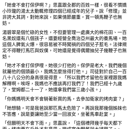
「
她
會不會打保伊
啊
？」思嘉跟全郡的百姓一樣，很看不慣嬌
小玲瓏的湯太太動輒修理四個已經成年的兒子。說「修理」並
非誇大其詞，對
她
來說，如果情節嚴重，賞一頓馬鞭子也無
妨。
湯碧翠是個忙碌的女性，不但要管理一處廣大的棉花田、一百
名黑奴還有八個孩子，還要經營全喬治亞州最大的養馬場。
她
這個人脾氣火爆，很容易被不時闖禍的四個兒子惹毛。法律規
定不得鞭打馬匹與奴僕，可
她
還是覺得偶爾抽兒子幾鞭子也無
妨。
「
她
才不會打保伊哩，
她
很少打他的。保伊是老大，我們幾個
就屬他的個頭最小，我媽
怎麼
捨得打他。」司徒對於自己一百
八十八公分的身高很是得意，「所以我們才留他在家裡跟我媽
解釋
啊
。唉呀，我媽也不應該再打我們了！我們已經十九歲
了，堂姆都二十一了，
她
還拿我們當三歲小孩。」
「
你
媽媽明天會不會騎著新買的馬，去參加衛家的
烤
肉宴？」
「
她
想騎，可是我爸說那匹馬太危險了。再說我那幾個
姊
妹也
不答應，說是要讓
她
至少當一回淑女，坐著馬車赴宴。」
「但願明天不會下雨，」思嘉說，「這個禮拜幾乎每天都下