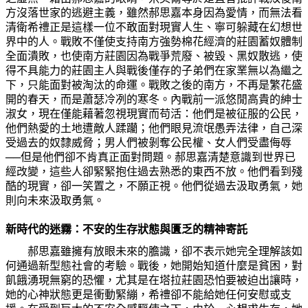
方沒落世家的逃避主義，雖然郝思嘉本身因
為
愛情，而無法看
清
衛希禮正是這樣一位不敢面對現實人生、寧可
躲
藏在幻想世
界中的人。戰敗不僅使支持南方
強
勢棉花經濟的莊園蓄奴體制
全面潰敗，也使南方莊園因
為
戰爭荒廢、被
毀
、黑奴散逃，使
得不具能力的莊園主人與戰後僅存的子弟們在家業無以
為
繼之
下，只能面對被淘汰的命運。戰敗之後的南方，不再是繁花盛
開的春天，而是蕭瑟冷冽的寒冬。內戰前一派悠閒高貴的紳士
淑女，現在僅能藉著忽視現實而苟活：他們是被征服的公民，
他們熱愛的土地遭敵人蹂躪；他們眼見流氓愚弄法律，自己深
受過去的奴隸威脅；男人們被剝奪公民權、女人們受盡侮辱
──但是他們卻不肯
真
正面對問題。郝思嘉
清
楚意識到世界已
經改變，這些人卻緊緊抱住過去熟悉的東西不放。他們看到殘
酷的現實，卻一笑置之，不願正視。他們從過去汲取勇氣，
她
則向未來汲取勇氣。
新時代的迷霧：不安的生存狀態與匱乏的精神寄託
郝思嘉雖擁有放眼未來的膽識，卻不表示
她
完全理解該如
何通過新型態社會的考驗。戰後，
她
開始知道什
麼
是貧困，對
飢餓湧現無窮的恐懼，尤其是在塔拉莊園恐怕要被迫出讓時，
她
的心神狀態更是衝動緊繃，希禮卻不能給
她
任何安慰或支