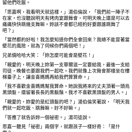
留他們吃飯。
「思嘉
啊
，我看明天就這樣，」湯伯倫說，「我們前一陣子不
在家，也沒聽說明天有
烤
肉宴跟舞會，可明天
晚
上還是可以去
痛痛快快跳幾支舞
嘛
。
妳
該不會都已經約好要跟誰跳舞了
吧
？」
「當然都約好
啦
！我
怎麼
知道
你
們全會回來？我總不能冒著當
壁花的風險，就
為
了伺候
你
們兩個
吧
！」
兄弟倆哈哈大笑：「
妳怎麼
可能會是壁花！」
「親愛的，明天
晚
上
妳
第一支華爾滋一定要給我，最後一支給
司徒，
晚
餐也要跟我們一起吃。我們就像上次舞會那樣坐在樓
梯臺子上，讓金喜媽媽再給我們算算命。」
「我不喜歡金喜媽媽幫我算命。
她
說我將來的丈夫頂著一頭烏
黑頭髮，還留著長長的黑鬍鬚。我才不喜歡黑頭髮的男人。」
「親愛的，
妳
愛的是紅頭髮的
吧
？」湯伯倫笑著說，「明天我
們就一起吃飯、跳舞
嘛
，好不好
嘛
。」
「答應了就告訴
妳
一個祕密。」湯司徒說。
思嘉一聽見「祕密」兩個字，就跟孩子一樣好奇：「是什