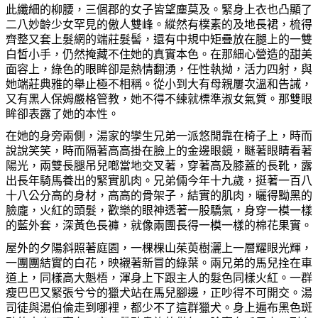
此纖細的柳腰，三個郡的女子皆望塵莫及。緊身上衣也凸顯了
二八妙齡少女罕見的傲人雙峰。縱然有樸素的及地長裙，梳得
齊整又套上髮網的端莊髮髻，還有中規中矩疊放在腿上的一雙
白
皙
小手，仍然掩藏不住
她
的
真
實本色。在那細心營造的
甜
美
面容上，綠色的眼眸卻是熱情翻湧，任性執拗，活力四射，與
她
端莊典雅的
舉
止極不相稱。從小到大有母親屢次溫和告誡，
又有黑人保姆嚴格管
教
，
她
不得不練就標準淑女氣質。那雙眼
眸卻表露了
她
的本性。
在
她
的身旁兩側，湯家的孿生兄弟一派悠閒靠在椅子上，時而
說說笑笑，時而隔著高高掛在
臉
上的金邊眼鏡，
瞇
著眼睛看著
陽光，兩雙長腿吊兒
啷
當地交叉著，穿著高及膝蓋的長靴，露
出長年騎馬養出的緊實肌肉。兄弟倆今年十九歲，挺著一百八
十八公分高的身材，高高的骨架子，結實的肌肉，曬得黝黑的
臉
龐，火紅的頭髮，歡樂的眼神透著一股驕氣，身穿一模一樣
的藍外套，深黃色長
褲
，就像兩團長得一模一樣的棉花果實。
屋外的夕陽斜照著庭園，一
棵棵
山茱萸樹灑上一層耀眼光輝，
一團團結實的白花，映襯著新冒的綠葉。兩兄弟的馬兒
拴
在車
道上，同樣高大魁梧，渾身上下跟主人的髮色同樣火紅。一群
瘦巴巴又緊張兮兮的獵犬站在馬兒
腳
邊，正
吵
得不可開交。湯
司徒與湯伯倫走到
哪
裡，都少不了這群獵犬。身上遍布黑色斑