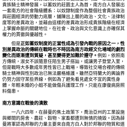
貴族騎士精神發展，以蓄奴的莊園主人為首，南方白人發展出
一套南方的社會階級體系：以奴隸制度作為整個社會貴族政治
與莊園經濟的勞動力底層，鋪陳出上層的政治、文化、法律制
度等的差異政治，並藉由這樣的差異政治形成貴族階級在經濟
上掌握命脈的關鍵地位，在社會、政治與文化意識上亦確保其
權力的貫徹與優越性。
但是
正如蓄奴制度的正當性成為引發內戰的原因之一，性
別差異政治的傳統在戰時也不時因為南方政經文化場域的劇烈
變化而逐漸遭到質疑，甚至變得更加難於遵守。
例如，依照南
方傳統，淑女不該隨意任陌生男子搭訕，或讓男子登堂入室，
但是戰時大多數成年男性皆已上戰場，導致社交場合裡的傳統
騎士精神與性別政治已無法嚴格維護。雖然亞特蘭大的輿論界
仍努力固守某些界線，例如為了避免看見處女不宜的異性身
體，年輕未婚的小姐不能做傷兵護理工作，只能在康復病房照
料傷患。
南方意識在戰後的潰散
一八六四年，在薛曼的焦土政策下，喬治亞州的工業設施
與鄉間的房舍、農莊、穀物、家畜都遭到無情的燒毀。因為薛
曼將軍認為邦聯的力量主要來自南方白人對於邦聯的物質和道