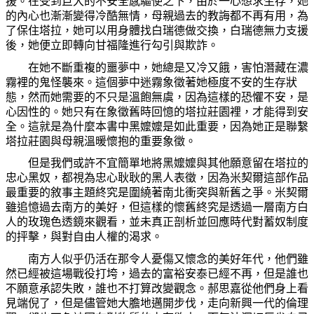
援。在受到巨大的不安全感驅使之下，由於一心想求生存，
她
的內心也漸漸變得冷酷無情，母親過去的
教
誨都不再有用，
為
了保住塔拉，
她
可以用身體找白瑞德做交換，白瑞德無力支援
後，
她
便立即轉向甘福隆進行勾引與欺詐。
在
她
不斷重複的噩夢中，
她
總是又冷又餓，害怕潛藏在濃
霧裡的鬼怪襲來。這個夢中迷霧象徵著
她
極度不安的生存狀
態，然而
她
需要的不只是溫飽無虞，因
為
這樣的恐懼不安，是
心因性的。
她
只有在象徵舊時回憶的塔拉莊園裡，才能得到安
全。這就是
為
什
麼
本書中黑
嬤嬤
是如此重要，因
為她
正是聯繫
塔拉莊園與母親溫暖懷抱的重要象徵。
但是我們或許不宜簡單地將黑
嬤嬤
與其他願意留在塔拉的
忠心黑奴，都視
為
忠心耿耿的黑人表徵，因
為
米契爾這部作品
最重要的
敘
事主題終究是圍繞著南北衝突與新舊之爭。米契爾
雖追憶過去南方的美好，但這樣的懷舊終究是透過一層南方白
人的玫瑰色透鏡來觀看，並未
真
正剖析並回應時代對蓄奴制度
的抨擊，與對自由人權的渴求。
南方人似乎仍活在那令人憂傷又懷念的美好年代，他們雖
然已經被這場戰役打
垮
，過去的富裕安泰已經不再，但是誰也
不願意承認失敗，誰也不打算改變觀念。郝思嘉從他們身上看
見端倪了，但是儘管
她
大膽地邁開步伐，走向新興一代的倫理