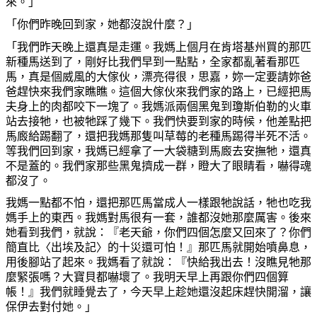
來。」
「
你
們昨
晚
回到家，
她
都沒說什
麼
？」
「我們昨天
晚
上還
真
是走運。我媽上個月在肯塔基州買的那匹
新種馬送到了，剛好比我們早到一點點，全家都亂著看那匹
馬，
真
是個威風的大傢
伙
，漂亮得很，思嘉，
妳
一定要請
妳
爸
爸
趕
快來我們家
瞧瞧
。這個大傢
伙
來我們家的路上，已經把馬
夫身上的肉都咬下一塊了。我媽派兩個黑鬼到瓊斯伯勒的火車
站去接
牠
，也被
牠踩
了幾下。我們快要到家的時候，他差點把
馬
廄
給
踢
翻了，還把我媽那隻叫草莓的老種馬
踢
得半死不活。
等我們回到家，我媽已經拿了一大袋糖到馬
廄
去安撫
牠
，還
真
不是蓋的。我們家那些黑鬼擠成一群，瞪大了眼睛看，嚇得魂
都沒了。
我媽一點都不怕，還把那匹馬當成人一樣跟
牠
說話，
牠
也吃我
媽手上的東西。我媽對馬很有一套，誰都沒
她
那
麼
厲害。後來
她
看到我們，就說：『老天爺，
你
們四個
怎麼
又回來了？
你
們
簡直比〈出埃及記〉的十災還可怕！』那匹馬就開始噴鼻息，
用後
腳
站了起來。我媽看了就說：『快給我出去！沒
瞧
見
牠
那
麼
緊張
嗎
？大寶貝都嚇壞了。我明天早上再跟
你
們四個算
帳！』我們就睡覺去了，今天早上趁
她
還沒起床
趕
快開溜，讓
保伊去對付
她
。」