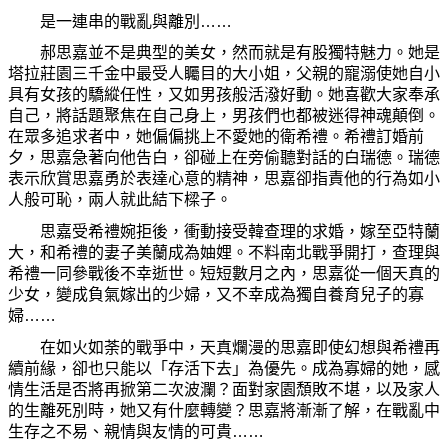
是一連串的戰亂與離別……
郝思嘉並不是典型的美女，然而就是有股獨特魅力。
她
是
塔拉莊園三千金中最受人矚目的大小姐，父親的寵溺使
她
自小
具有女孩的驕縱任性，又如男孩般活潑好動。
她
喜歡大家奉承
自己，將話題聚焦在自己身上，男孩們也都被迷得神魂
顛
倒。
在眾多追求者中，
她
偏偏挑上不愛
她
的衛希禮。希禮訂婚前
夕，思嘉急著向他告白，卻
碰
上在旁
偷
聽對話的白瑞德。瑞德
表示欣賞思嘉勇於表達心意的精神，思嘉卻指責他的行
為
如小
人般可恥，兩人就此結下樑子。
思嘉受希禮婉拒後，衝動接受韓
查
理的求婚，嫁至亞特蘭
大，和希禮的妻子美蘭成
為
妯
娌
。不料南北戰爭開打，
查
理與
希禮一同參戰後不幸逝世。短短數月之內，思嘉從一個天
真
的
少女，變成負氣嫁出的少婦，又不幸成
為
獨自養育兒子的寡
婦……
在如火如
荼
的戰爭中，天
真
爛漫的思嘉即使幻想與希禮再
續前緣，卻也只能以「存活下去」
為
優先。成
為
寡婦的
她
，感
情生活是否將再掀第二次波瀾？面對家園頹敗不堪，以及家人
的生離死別時，
她
又有什
麼
轉變？思嘉將漸漸了解，在戰亂中
生存之不易、親情與友情的可貴……