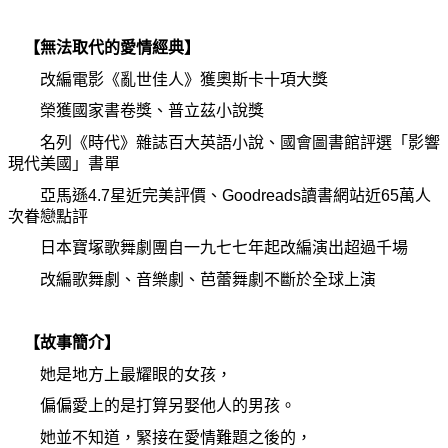
【無法取代的愛情經典】
改編電影《亂世佳人》獲奧斯卡十項大
獎
榮獲國家書卷
獎
、普立茲小說
獎
名列《時代》雜誌百大英語小說、國會圖書館評選「影響
現代美國」書單
亞馬遜4.7星近完美評價、Goodreads讀書網站近65萬人
次眷戀點評
日本寶塚歌舞劇團自一九七七年起改編演出超過千場
改編歌舞劇、音樂劇、芭蕾舞劇不斷於全球上演
【故事簡介】
她
是地方上最耀眼的女孩，
偏偏愛上的是打算另娶他人的男孩。
她
並不知道，緊接在愛情難題之後的，