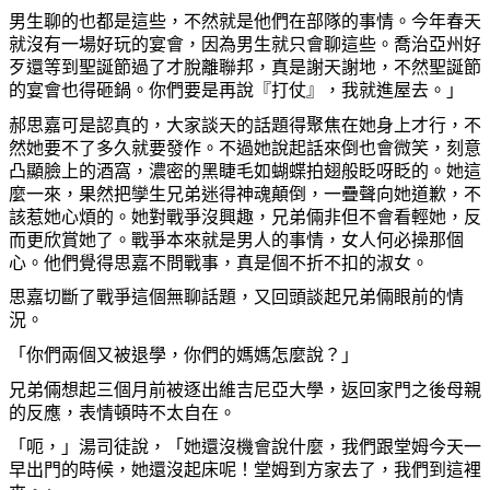
男生聊的也都是這些，不然就是他們在部隊的事情。今年春天
就沒有一場好玩的宴會，因
為
男生就只會聊這些。喬治亞州好
歹
還等到聖誕節過了才脫離聯邦，
真
是謝天謝地，不然聖誕節
的宴會也得
砸
鍋。
你
們要是再說『打仗』，我就進屋去。」
郝思嘉可是認
真
的，大家談天的話題得聚焦在
她
身上才行，不
然
她
要不了多久就要發作。不過
她
說起話來倒也會微笑，刻意
凸顯
臉
上的酒窩，濃密的黑睫毛如蝴蝶拍翅般眨呀眨的。
她
這
麼
一來，果然把孿生兄弟迷得神魂
顛
倒，一疊聲向
她
道歉，不
該惹
她
心煩的。
她
對戰爭沒興趣，兄弟倆非但不會看輕
她
，反
而更欣賞
她
了。戰爭本來就是男人的事情，女人何必操那個
心。他們覺得思嘉不問戰事，
真
是個不折不扣的淑女。
思嘉切斷了戰爭這個無聊話題，又回頭談起兄弟倆眼前的情
況。
「
你
們兩個又被退學，
你
們的媽媽
怎麼
說？」
兄弟倆想起三個月前被逐出維吉尼亞大學，返回家門之後母親
的反應，表情頓時不太自在。
「
呃
，」湯司徒說，「
她
還沒機會說什
麼
，我們跟堂姆今天一
早出門的時候，
她
還沒起床呢！堂姆到方家去了，我們到這裡