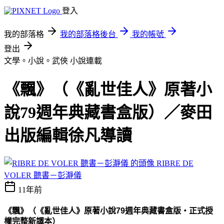
登入
我的部落格
我的部落格後台
我的帳號
登出
文學。小說。武俠
小說連載
《飄》（《亂世佳人》原著小
說79週年典藏書盒版）／麥田
出版編輯徐凡導讀
RIBRE DE
VOLER 聽書－彭瀞儀
11年前
《飄》（《亂世佳人》原著小說79週年典藏書盒版
‧
正式授
權完整新譯本）