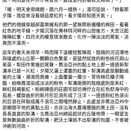
雨。
烤
肉要在戶外才有意思，變成室內野餐就太掃興了。」
「喔，明天會很晴朗，跟六月一樣熱。」湯司徒說，「
妳
看那
夕陽，我從來沒看過這
麼
紅的。看夕陽就知道天氣。」
他們的視線穿越郝嘉樂擁有的那一望無際新播種的棉田，看著
紅色的地平線。夕陽沉落在弗林特河畔的山巒後方，天空泛起
陣陣紅暈，四月天的暖意逐漸散去，化作一陣淡淡的寒氣，涼
爽而不凜冽。
這年的春天來得早，時而降下溫暖短暫陣雨，陰暗的河沼澤地
與遠處的山丘那一顆顆白色繁星，是猛然綻放的粉色桃花與山
茱萸。犁田作業幾近尾聲，喬治亞州的黏土地上那一道道新犁
溝本已是一片紅，夕陽又灑上濃重的紅暈。犁溝高處是翻動過
後的土壤，潮濕而貧瘠，上面覆蓋一層沙，等待棉花種子降
臨，給
晚
霞渲染成淡淡的粉色。犁溝兩側的陰暗處則是朱紅、
鮮紅與褐紫紅。粉刷磚造的莊園宅邸彷彿佇立在紅色怒海中的
孤島，螺旋曲折的新月形巨浪形成了汪洋，一道道粉紅色浪尖
的巨浪在碎裂成萬千浪花之間嘎然靜止。此處並非喬治亞州中
部
鄉
間平地的黃黏土田，亦非沿海大農場
豐
饒的黑土田，沒有
長長直直的犁溝。北喬治亞州綿延起伏的丘陵地帶，一眼望去
是無數曲曲折折的犁溝，肥沃土壤逃不出犁溝的包圍，不會被
沖刷到河底。