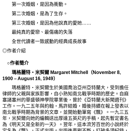
第一次婚姻，是因
為
衝動。
第二次婚姻，是
為
了生存。
第三次婚姻，是因
為
他說
真
的愛
她
……
最純
真
的愛戀、最傷痛的失落
全世代讀者一致感動的經典成長故事
◎作者介紹
○作者簡介
瑪格麗特
‧
米契爾 Margaret Mitchell（November 8,
1900 – August 16, 1949）
瑪格麗特
‧
米契爾生於美國喬治亞州亞特蘭大，受到擔任
律師的父親與家族影響，自小熟知南北戰爭時期的歷史。自麻
塞諸塞州的華盛頓神學院畢業後，曾於《亞特蘭大新聞週刊》
工作。一九二五年與約翰‧馬許結婚，婚後持續在報上發表以
南北戰爭時期為背景的文章，並開始動筆寫《飄》。一九三五
年，米契爾向她的編輯送出厚達五英尺的手稿，起先暫定書名
為《明天又是全新的一天》。翌年，這本流芳百世的小說終於
定名為《飄》，正式出版。出版後再刷不斷，打破多項紀錄，