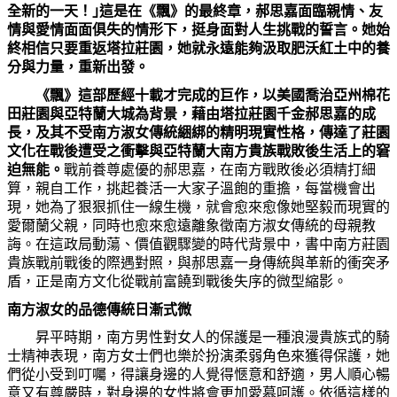
全新的一天！｣這是在《飄》的最終章，郝思嘉面臨親情、友
情與愛情面面俱失的情形下，挺身面對人生挑戰的誓言。她始
終相信只要重返塔拉莊園，她就永遠能夠汲取肥沃紅土中的養
分與力量，重新出發。
《飄》這部歷經十載才完成的巨作，以美國喬治亞州棉花
田莊園與亞特蘭大城為背景，藉由塔拉莊園千金郝思嘉的成
長，及其不受南方淑女傳統綑綁的精明現實性格，傳達了莊園
文化在戰後遭受之衝擊與亞特蘭大南方貴族戰敗後生活上的窘
迫無能。
戰前養尊處優的郝思嘉，在南方戰敗後必須精打細
算，親自工作，挑起養活一大家子溫飽的重擔，每當機會出
現，她為了狠狠抓住一線生機，就會愈來愈像她堅毅而現實的
愛爾蘭父親，同時也愈來愈遠離象徵南方淑女傳統的母親教
誨。在這政局動蕩、價值觀驟變的時代背景中，書中南方莊園
貴族戰前戰後的際遇對照，與郝思嘉一身傳統與革新的衝突矛
盾，正是南方文化從戰前富饒到戰後失序的微型縮影。
南方淑女的品德傳統日漸式微
昇平時期，南方男性對女人的保護是一種浪漫貴族式的騎
士精神表現，南方女士們也樂於扮演柔弱角色來獲得保護，她
們從小受到叮囑，得讓身邊的人覺得愜意和舒適，男人順心暢
意又有尊嚴時，對身邊的女性將會更加愛慕呵護。依循這樣的