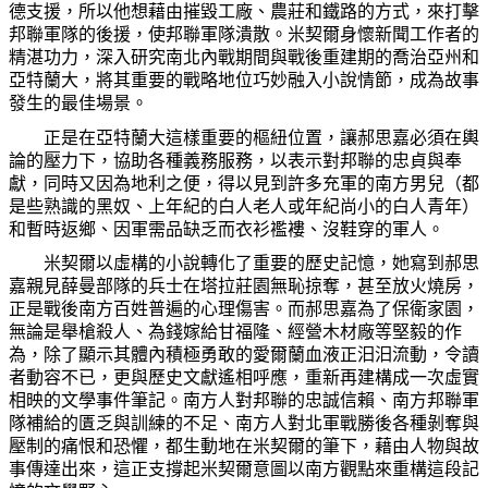
德支援，所以他想藉由摧毀工廠、農莊和鐵路的方式，來打擊
邦聯軍隊的後援，使邦聯軍隊潰散。米契爾身懷新聞工作者的
精湛功力，深入研究南北內戰期間與戰後重建期的喬治亞州和
亞特蘭大，將其重要的戰略地位巧妙融入小說情節，成為故事
發生的最佳場景。
正是在亞特蘭大這樣重要的樞紐位置，讓郝思嘉必須在輿
論的壓力下，協助各種義務服務，以表示對邦聯的忠貞與奉
獻，同時又因為地利之便，得以見到許多充軍的南方男兒（都
是些熟識的黑奴、上年紀的白人老人或年紀尚小的白人青年）
和暫時返鄉、因軍需品缺乏而衣衫襤褸、沒鞋穿的軍人。
米契爾以虛構的小說轉化了重要的歷史記憶，她寫到郝思
嘉親見薛曼部隊的兵士在塔拉莊園無恥掠奪，甚至放火燒房，
正是戰後南方百姓普遍的心理傷害。而郝思嘉為了保衛家園，
無論是舉槍殺人、為錢嫁給甘福隆、經營木材廠等堅毅的作
為，除了顯示其體內積極勇敢的愛爾蘭血液正汩汩流動，令讀
者動容不已，更與歷史文獻遙相呼應，重新再建構成一次虛實
相映的文學事件筆記。南方人對邦聯的忠誠信賴、南方邦聯軍
隊補給的匱乏與訓練的不足、南方人對北軍戰勝後各種剝奪與
壓制的痛恨和恐懼，都生動地在米契爾的筆下，藉由人物與故
事傳達出來，這正支撐起米契爾意圖以南方觀點來重構這段記