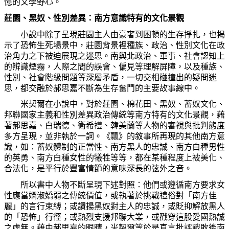
憶的文學野心。
莊園、黑奴、性別差異：南方意識特有的文化景觀
小說中除了呈現莊園主人由豪奢到困頓的生存掙扎，也揭
示了恐怖生死場景中，莊園背景裡種族、政治、性別文化在政
治角力之下被迫展現之迷思。南與北政治、軍事、社會認知上
的辨識煙霧，人際之間的誤會、偏見等理解屏障，以及種族、
性別、社會階級問題等深層矛盾，一切交相碰撞出的疑問迷
思，都交融於郝思嘉不斷
為
生存奮
鬥
的主要故事線中。
米契爾在小說中，對於莊園、棉花田、黑奴、蓄奴文化、
邦聯國家主義和性別差異政治傳統等南方特有的文化景觀，藉
著郝思嘉、白瑞德、衛希禮、韓美蘭等人物的審視與批判態度
多方呈現，並非執於一詞。《飄》的
敘
事所再現的其他南方意
識，如：蓄奴體制的正當性、南方黑人的忠誠、南方白種男性
的英勇、南方白種女性的犧牲等等，都在某種程度上被美化、
合法化，是平行於
豐
富情節的意味深長的弦外之音。
所以書中人物不斷呈現下述對照：他們或遵循南方要求女
性應當嫻淑嬌弱之傳統價
值
，或執著於挑戰禮俗對「南方佳
麗」的言行束縛；或讚揚黑奴對主人的忠誠，或貶抑解放黑人
的「恐怖」行徑；或熱烈支援邦聯大業，或戳穿這股愛國熱誠
之虛無。藉由郝思嘉的眼睛，米契爾等於是直言批評戰敗後南