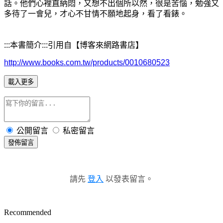
話。他們心裡直納悶，又想不出個所以然，很是苦惱，勉
強
又
多待了一會兒，才心不甘情不願地起身，看了看
錶
。
:::
本書簡介:::引用自【博客來網路書店】
http://www.books.com.tw/products/0010680523
載入更多
公開留言
私密留言
發佈留言
請先
登入
以發表留言。
Recommended