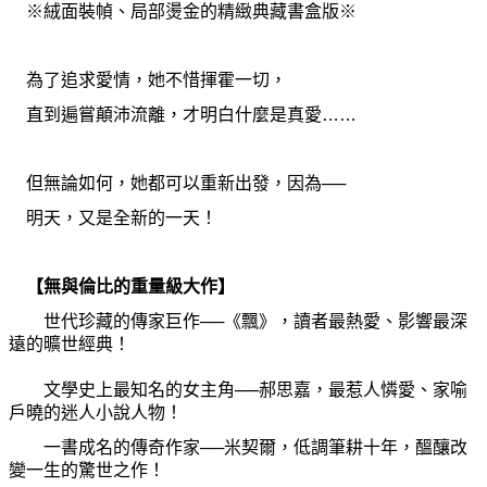
※絨面裝幀、局部燙金的精緻典藏書盒版※
為
了追求愛情，
她
不惜揮霍一切，
直到遍嘗
顛
沛流離，才明白什
麼
是
真
愛……
但無論如何，
她
都可以重新出發，因
為
──
明天，又是全新的一天！
【無與倫比的重量級大作】
世代珍藏的傳家巨作──《飄》，讀者最熱愛、影響最深
遠的曠世經典！
文學史上最知名的女主角──郝思嘉，最惹人憐愛、家
喻
戶曉的迷人小說人物！
一書成名的傳奇作家──米契爾，低調筆耕十年，醞釀改
變一生的驚世之作！