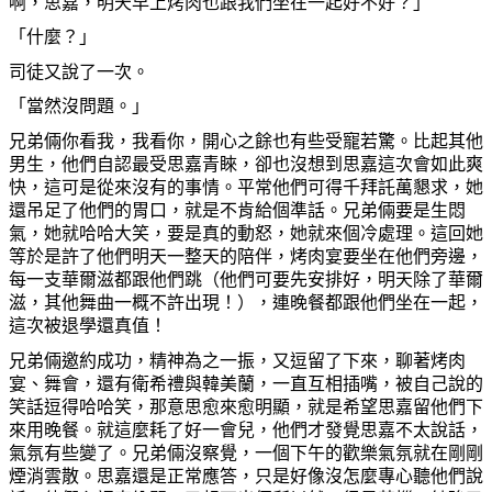
啊
，思嘉，明天早上
烤
肉也跟我們坐在一起好不好？」
「什
麼
？」
司徒又說了一次。
「當然沒問題。」
兄弟倆
你
看我，我看
你
，開心之餘也有些受寵若驚。比起其他
男生，他們自認最受思嘉
青睞
，卻也沒想到思嘉這次會如此爽
快，這可是從來沒有的事情。平常他們可得千拜託萬懇求，
她
還吊足了他們的胃口，就是不肯給個準話。兄弟倆要是生悶
氣，
她
就哈哈大笑，要是
真
的動怒，
她
就來個冷處理。這回
她
等於是許了他們明天一整天的陪伴，
烤
肉宴要坐在他們旁邊，
每一支華爾滋都跟他們跳（他們可要先安排好，明天除了華爾
滋，其他舞曲一
概
不許出現！），連
晚
餐都跟他們坐在一起，
這次被退學還
真值
！
兄弟倆邀約成功，精神
為
之一振，又逗留了下來，聊著
烤
肉
宴、舞會，還有衛希禮與韓美蘭，一直互相
插
嘴，被自己說的
笑話逗得哈哈笑，那意思愈來愈明顯，就是希望思嘉留他們下
來用
晚
餐。就這
麼
耗了好一會兒，他們才發覺思嘉不太說話，
氣氛有些變了。兄弟倆沒察覺，一個下午的歡樂氣氛就在剛剛
煙消雲散。思嘉還是正常應答，只是好像沒
怎麼
專心聽他們說