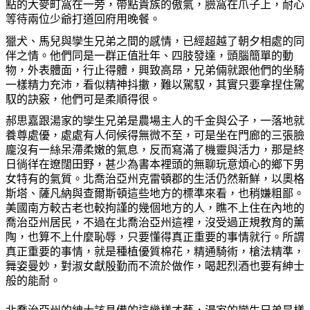
點的大麥町窩在一旁，帶點貴族的傲氣，
臉
窩在爪子上，耐心
等待兩位少爺打道回府用
晚
餐。
獵犬、馬兒與孿生兄弟之間的感情，已經超越了朝夕相處的同
伴之情。他們同是一群正
值
壯年、四肢發達，頭腦簡單的動
物，外表體面，行止得體，興致高
昂
，兄弟倆就跟他們的坐騎
一樣精力充沛，看似精神抖
擻
，難以駕馭，其實只要拿捏住駕
馭的訣竅，他們可是柔順得很。
郝思嘉跟湯家的孿生兄弟是農場主人的千金與公子，一落地就
養尊處優，處處有人伺候得無微不至，可是坐在門廊的三張
臉
龐沒有一絲呆滯柔嫩的氣息，反而寫滿了機靈與活力，那是終
日徜徉在遼闊田野，甚少
為
書本裡頭的無聊玩意煩心的
鄉
下男
女特有的氣質。北喬治亞州克雷頓郡的生活仍然新鮮，以奧格
斯塔、薩凡納與
查
爾斯頓這些地方的標準來看，也稍嫌粗鄙。
美國南方較古老也較拘謹的幾個地方的人，
瞧
不上住在內地的
喬治亞州居民，不過在北喬治亞州這裡，沒受過正規
教
育的薰
陶，也算不上什
麼
恥辱，只要
懂
得
真
正重要的事情就行。所謂
真
正重要的事情，就是種植優質棉花，精通騎術，槍法精準，
舞姿曼妙，對淑女獻殷勤而不流於做作，喝起烈酒也要有紳士
般的能耐。