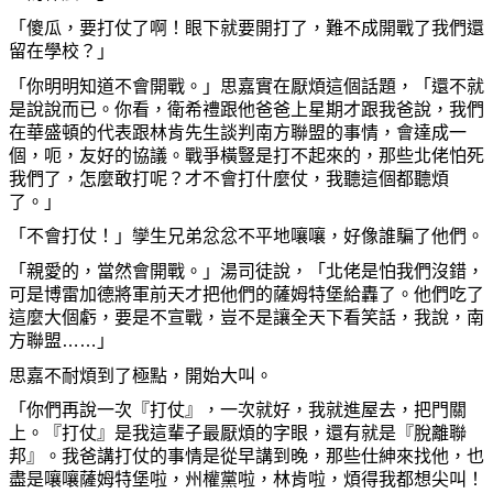
「
傻
瓜，要打仗了
啊
！眼下就要開打了，難不成開戰了我們還
留在學校？」
「
你
明明知道不會開戰。」思嘉實在厭煩這個話題，「還不就
是說說而已。
你
看，衛希禮跟他爸爸上星期才跟我爸說，我們
在華盛頓的代表跟林肯先生談判南方聯盟的事情，會達成一
個，
呃
，友好的協議。戰爭橫豎是打不起來的，那些北
佬
怕死
我們了，
怎麼
敢打呢？才不會打什
麼
仗，我聽這個都聽煩
了。」
「不會打仗！」孿生兄弟忿忿不平地
嚷嚷
，好像誰騙了他們。
「親愛的，當然會開戰。」湯司徒說，「北
佬
是怕我們沒錯，
可是博雷加德將軍前天才把他們的薩姆特堡給轟了。他們吃了
這
麼
大個虧，要是不宣戰，豈不是讓全天下看笑話，我說，南
方聯盟……」
思嘉不耐煩到了極點，開始大叫。
「
你
們再說一次『打仗』，一次就好，我就進屋去，把門關
上。『打仗』是我這輩子最厭煩的字眼，還有就是『脫離聯
邦』。我爸講打仗的事情是從早講到
晚
，那些仕紳來找他，也
盡是
嚷嚷
薩姆特堡
啦
，州權黨
啦
，林肯
啦
，煩得我都想尖叫！