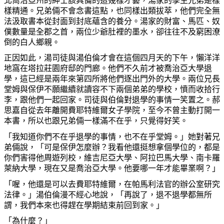
北喬治亞州的紳士該具備的這幾樣才藝，湯家的孿生兄弟是樣
樣精通。兄弟倆不會念書這點，也同樣出類拔萃，他們完全無
法汲取書本從封面到封底蘊含的養分。湯家的財富、馬匹、奴
僕數量是全郡之首，兩位少爺肚裡的墨水，卻往往不及窮困潦
倒的白人
鄉
親。
正因如此，湯司徒與湯伯倫才會在這個四月天的下午，懶洋洋
地窩在塔拉莊園府邸的門廊。他們不久前才被喬治亞大學退
學，這已經是兩年來第四所將他們逐出門外的大學。兩位兄長
堂姆與保伊不願繼續就讀容不下兩個弟弟的學校，憤而收拾行
李，跟他們一起回家。司徒與伯倫對退學的事情一笑置之。郝
思嘉自從去年離開費耶特維爾女子學院，至今不曾主動打開一
本書，所以也跟兄弟倆一樣滿不在乎，只覺得好笑。
「我知道
你
們不在乎退學的事情，也不在乎堂姆。」
她
對著兄
弟倆說，「可是保伊
怎麼
辦？我看他還挺想拿個學位的，都是
你
們害得他周遊列校，維吉尼亞大學、阿拉巴馬大學、南卡羅
萊納大學，現在又是喬治亞大學。他要
哪
一年才能畢業
啊
？」
「喔，他還是可以去費耶特維爾，在帕馬利法官的辦公室
研
究
法律。」湯伯倫漫不經心地說，「再說了，退不退學都無所
謂，我們本來也得
趕
在學期結束前回到家。」
「
為
什
麼
？」