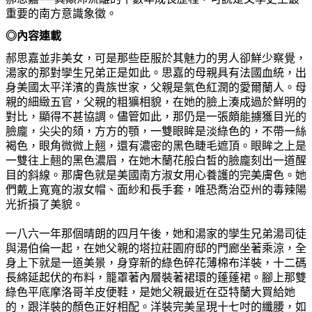
重要的南方意識象徵。
◎內容連載
郝思嘉並非美女，可是那些臣服於其魅力的男人卻鮮少察覺，
湯家的那對孿生兄弟正是如此。思嘉的母親具有法國血統，出
身美國太平洋濱的貴族世家，父親是氣色紅潤的愛爾蘭人。母
親的細緻五官，父親的粗獷相貌，在
她
的
臉
上湊成過於鮮明的
對比，顯得不甚協調。儘管如此，那仍是一張頗能擄獲目光的
臉
龐，尖尖的頦，方方的顎，一雙眼眸是淡綠色的，不帶一絲
褐色，眼角微微上翹，還有濃密的黑色睫毛遮頂。眼眸之上是
一雙往上翹的黑色濃眉，在
她
木蘭花般白
皙
的
臉
龐刻出一道醒
目的斜線。那膚色就是美國南方淑女用心養護的完美膚色。
她
們戴上寬寬的淑女帽、面紗和長手套，唯恐喬治亞州的毒辣陽
光折損了美貌。
一八六一年那個晴朗的四月午後，
她
和湯家的孿生兄弟湯司徒
與湯伯倫一起，在
她
父親的塔拉莊園府邸的門廊坐著乘涼，全
身上下就是一道美景，身穿新的綠色碎花薄棉布洋裝，十二碼
長綿延起伏的布料，籠
罩
著內層裝著裙環的蓬蓬裙。
腳
上那雙
綠色平底摩洛哥羊皮便鞋，是
她
父親最近在亞特蘭大買給
她
的，跟洋裝的
顏
色正好相配。洋裝完美呈現十七吋的纖腰，如