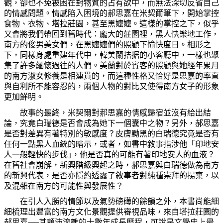
觀，卻也不免被困在對物質的占有欲中，而無法深切反省自己
的情感問題。情感陷入困境的郝思嘉在米契爾筆下，開始掌控
食物、衣物、塔拉莊園，甚至黑
嬤嬤
。這樣的掌控之下，似乎
又會將我們帶回到舊時代：龐大的莊園裡，黑人快樂地工作，
南方的俊男美女們，在黑
嬤嬤
們的照顧下愉快度日。相形之
下，同樣身處重建年代中，韓美蘭拮据的小客廳中，一樣也聚
集了許多緬懷過往的人們。美蘭對於賓客的照顧與
她
經年累月
的南方淑女修養是相連貫的，而這種性格又恰好是思嘉的率直
與自利所不能容忍的，兩個人物的對比又使得南方女子的形象
更加鮮明。
故事的最終，米契爾對郝思嘉的情感歸宿並沒有給出結
論，究竟白瑞德是否會成
為她
下一個囊中之物？另外，郝思嘉
是否對差異有著特別的敏感度？皮膚黝黑的白瑞德究竟是否有
任何一點黑人血統的暗示，或者，如書中
敘
事指涉他「印地安
人一般輕快的步伐
｣
，他是否
真
的可能有著印地安人的血液？
在舊社會崩解，新興階級興起之時，郝思嘉與白瑞德做
為
南方
的新興代表，是否亦隱約透露了
敘
事者對純種崇拜的揚棄，以
及混雜在南方的可能性與發展性？
在引人入勝的情節以及氣勢磅
礡
的餘韻之外，本書
尚
能細
細梳理出
豐
富的南方文化景觀提供審視品味，來自塔拉莊園的
郝思嘉──其
顛
沛流離的十數年成長歷程，可說是文學史上最