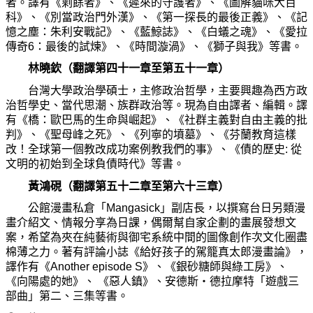
者。譯有《剩餘者》、《遲來的守護者》、《圖解貓咪大百
科》、《別當政治門外漢》、《第一探長的最後正義》、《記
憶之塵：朱利安戰記》、《藍鯨誌》、《白蟻之魂》、《愛拉
傳奇6：最後的試煉》、《時間漩渦》、《獅子與我》等書。
林曉欽（翻譯第四十一章至第五十一章）
台灣大學政治學碩士，主修政治哲學，主要興趣為西方政
治哲學史、當代思潮、族群政治等。現為自由譯者、編輯。譯
有《橋：歐巴馬的生命與崛起》、《社群主義對自由主義的批
判》、《聖母峰之死》、《列寧的墳墓》、《芬蘭教育這樣
改！全球第一個教改成功案例教我們的事》、《債的歷史: 從
文明的初始到全球負債時代》等書。
黃鴻硯（翻譯第五十二章至第六十三章）
公館漫畫私倉「Mangasick」副店長，以撰寫台日另類漫
畫介紹文、情報分享為日課，偶爾幫自家企劃的畫展發想文
案，希望為夾在純藝術與御宅系統中間的圖像創作次文化圈盡
棉薄之力。著有評論小誌《給好孩子的駕籠真太郎漫畫論》，
譯作有《Another episode S》、《銀砂糖師與綠工房》、
《向陽處的她》、 《惡人鎮》、安德斯‧德拉摩特「遊戲三
部曲」第二、三集等書。