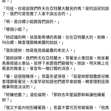
麼
？」
「司徒，
你
是說我們昨天在亞特蘭大聽見的
嗎
？是的話就別說
了，我們可是答應了人家不說出去的。」
「
啊
，是白蝶小姐跟我們說的。」
「
哪
個小姐？」
「
妳
認識的
啊
，就是衛希禮的表親，住在亞特蘭大的，姓韓，
叫白蝶，韓
查
理跟韓美蘭的姑姑。」
「我知道
她
，
她
是我見過最蠢的老女人。」
「跟
妳
說
啊
，我們昨天在亞特蘭大，等著坐火車回家。
她
坐著
馬車經過火車站，就停下來跟我們聊幾句。
她
說，明天
晚
上在
衛家的舞會上，會宣布一
樁
訂婚的消息。」
「喔，這個我曉得。」思嘉失望得很，「就是
她
那個蠢姪兒韓
查
理跟衛蜜兒。大家早就知道他們遲早會結婚，韓
查
理對這頭
親事倒是淡淡的。」
「
妳
嫌他蠢？」湯伯倫問，「那
妳
去年聖誕節幹
嘛
讓他纏著
妳
？」
「我又不能叫他別纏著我，」思嘉不置可否地聳聳肩，「他
真