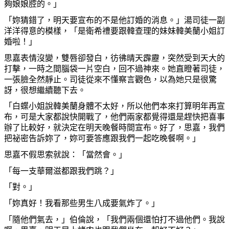
夠
娘娘腔的。」
「
妳
猜錯了，明天要宣布的不是他訂婚的消息。」湯司徒一副
洋洋得意的模樣，「是衛希禮要跟韓
查
理的妹妹韓美蘭小姐訂
婚
啦
！」
思嘉表情沒變，雙唇卻發白，彷彿晴天霹靂，突然受到天大的
打擊，一時之間腦袋一片空白，回不過神來。
她
直瞪著司徒，
一張
臉
全然靜止。司徒從來不
懂
察言觀色，以
為她
只是很驚
訝，很想繼續聽下去。
「白蝶小姐說韓美蘭身體不太好，所以他們本來打算明年再宣
布，可是大家都說快開戰了，他們兩家都覺得還是
趕
快把喜事
辦了比較好，就決定在明天
晚
餐時間宣布。好了，思嘉，我們
把祕密告訴
妳
了，
妳
可要答應跟我們一起吃
晚
餐
啊
。」
思嘉不假思索就說：「當然會。」
「每一支華爾滋都跟我們跳？」
「對。」
「
妳真
好！我看那些男生八成要氣炸了。」
「隨他們氣去，」伯倫說，「我們兩個還怕打不過他們。我說