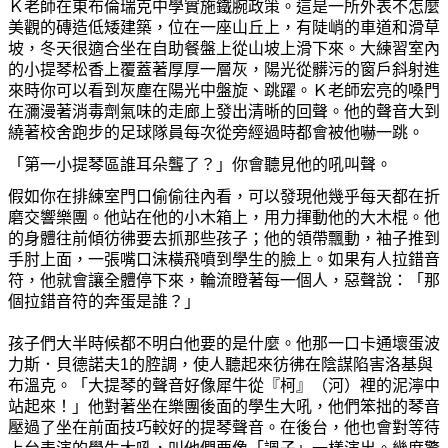
Ｋ老師在東布倫瑞克中學實施鐵腕政策。這是一所外表不
怎麼
美觀的磚造低矮建築，位在一座山丘上，有陡峭的車道和滑草
坡，冬天很適合坐在自助餐盤上從山坡上滑下來。大練習室內
的小提琴
松香上覆蓋著厚厚一層灰，陽光從
髒污
的窗戶斜射進
來時
你
可以看到灰塵在陽光中盤旋、跳躍。Ｋ老師宏亮的
嗓
門
在瀰漫著消毒劑氣味的走廊上發出
清
晰的回聲。他的聲音大到
繞著校舍
跑
步的足球隊員每次從旁經過時都會被他嚇一跳。
「第一小提琴區誰耳
朵
聾了？」
你
會聽見他的吼叫聲。
假如
你
在排練室門口
偷偷
往內看，可以發現他幾乎每天都在折
磨交響樂團。他站在他的小木箱上，用力揮動他的大木棍。他
的身體往前傾彷彿要去
抓
那些孩子；他的領帶飄動，袖子推到
手肘上面，一張嘴口沫橫飛噴到學生的
臉
上。如果有人拉錯音
符，他就會讓全體停下來，輪流瞪著每
一個人，惡聲說：「那
個拉錯音符的奔蛋是誰？」
孩子們大半時候都不明白他要的是什
麼
。他那一口卡通壞蛋波
力斯．貝德諾夫
1
的腔調，使人聽起來彷彿在陰謀陷害洛基與
布溫克。「大提琴的聲音好像犀牛從『柯』（河）裡的泥濘中
站起來！」他對著坐在樂團後面的學生大吼，他們笨拙的琴音
壓過了坐在前面技巧較好的提琴聲音。在後台，他也會對等待