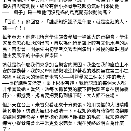
上台表演的學生大吼，叫他們要像「諷子」一樣演出。幾度驚
惶失措與猜測後，終於有個小提琴手鼓起勇氣站出來問他
──「諷子」是一種他們沒見過的烏克蘭有袋動物
嗎
？
「百痴！」他回答，「誰都知道諷子是什
麼
，就是瘋狂的人，
諷──子！」
每年春天，他會把所有學生
趕
去參加一場盛大的音樂會，學生
家長會忠心耿耿的出席，自以
為
他們是
鎮
上較有文化水準的居
民。音樂會一開始先由初學者交響樂團演出，最後的壓軸則是
他主要展示的中學交響樂團。
這就是
為
什
麼
我們來參加音樂會的原因。我坐在我的座位上不
安的蠕動著，我的父母則驕傲地注視著我的
姊姊
坐在第二小提
琴區。我最大的煩惱是米雪兒──利普曼家三個女兒中的老大
──長得聰明又漂亮，
舉
止彬彬有禮，我們認識的每個大人都
非常喜歡
她
。當然，
她
每次
抓
著我的腋下把我懸空
舉
在樓梯欄
杆外，揶揄我、揚言要
把我
扔
到樓下時，大人都不在場。
但那天在台上，米雪兒看起來十分緊張。
她
用畏懼的大眼睛
瞄
著Ｋ老師，彷彿大氣也不敢喘一下。我知道
她
有時從管弦樂團
排練回來時會哭，老是擔心樂團指揮挑
她
的毛病；我知道
她
在
練習小提琴時會比平常更要求完美，現在我終於明白
為
什
麼
了。