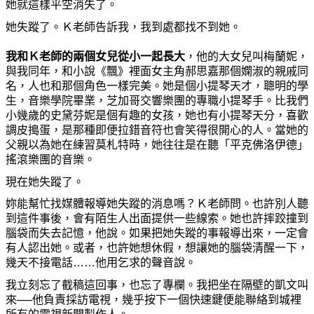
她
就這樣平空消失了。
她
失蹤了。Ｋ老師告訴我，我到處都找不到
她
。
我和Ｋ老師的兩個女兒從小一起長大
，他的大女兒叫梅蘭
妮
，
與我同年，和小說《飄》裡面女主角郝思嘉那個嫻
淑的親戚同
名，人也和那個角色一樣完美。
她
是個小提琴天才，聰明的學
生，音樂學院畢業，芝加哥交響樂團的專職小提琴手。比我們
小幾歲的史黛芬
妮
是個有趣的女孩，
她
也有小提琴天分，喜歡
調皮搗蛋，是那種即便拉錯音符也會笑得很開心的人。當
她
的
父親以
為她
在練習莫札特時，
她
往往是在聽「平克佛洛伊德」
搖滾樂團的音樂。
現在
她
失蹤了。
妳
能幫忙找媒體報導
她
失蹤的消息
嗎
？Ｋ老師問。也許別人聽
到這件事後，會有陌生人出面提供一些線索。
她
也許
摔跤
撞到
腦袋而失去記憶，他說。如果把
她
失蹤的事報導出來，一定會
有人認出
她
。或者，也許
她
想休假，想讓
她
的腦袋
清
醒一下，
幾天不接電話……他用乞求的聲音說。
我立刻忘了截稿這回事，也忘了專欄。我把坐在隔壁的凱文叫
來──他負責採訪電視，幾乎按下一個快速鍵便能聯絡到城裡