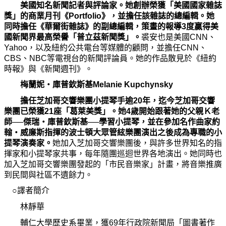
美國知名新聞記者與評論家。
她
創辦榮獲「美國國家雜誌
獎
」的商業月刊《
Portfolio
》，並擔任該雜誌的總編輯。
她
同時擔任《華爾街雜誌》的副總編輯，策畫的報導3度贏得美
國新聞界最高榮譽「普立茲新聞
獎
」。
裘安也是美國
CNN
、
Yahoo，以及紐約公共電台等媒體的顧問，並擔任CNN、
CBS、NBC等電視台的新聞評論員。
她
的作品散見於《紐約
時報》與《新聞週刊》。
梅蘭
妮‧
庫普欽斯基
Melanie Kupchynsky
擔任芝加哥交響樂團小提琴手逾20年，迄今芝加哥交響
樂團已榮獲21座「葛萊美
獎
」。
她
4
歲開始跟著
她
的父親Ｋ老
師──傑瑞
‧
庫普欽斯基──學習小提琴，並在參加名作曲家約
翰
‧
威廉斯指揮的波士頓大眾管絃樂團演出之後成
為
專職的小
提琴演奏家。
她
加入芝加哥交響樂團後，與許多世界知名的指
揮家和小提琴家共事，每年隨團巡迴世
界各地演出。
她
同時也
加入芝加哥交響樂團發起的「市民音樂家」計畫，將音樂推廣
到民間與社區不遺餘力。
○譯者簡介
林靜華
輔仁大學歷史系畢業，獲69年行政院新聞局「圖書著作