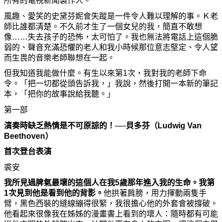
所有的電視新聞製作人。
風趣、愛笑的史黛芬
妮
會失蹤是一件令人難以理解的事。Ｋ老
師比誰都
清
楚。不久前才生了一個女兒的我，簡直不敢想
像……失去孩子的恐怖，
太可怕了。我也無法將電話上這個脆
弱的、聲音充滿恐懼的老人和我小時候那位意志堅定、令人望
而生畏的音樂老師聯想在一起。
但我知道我能做什
麼
。有生以來第1次，我對我的老師下命
令。「把一切都從頭告訴我，」我說，然後打開一本新的筆記
本，「把
你
的故事說給我聽。」
第一部
演奏時缺乏熱情是不可原諒的！──貝多芬（Ludwig Van
Beethoven）
首次登台表演
裘安
我所見過脾氣最壞的這個人在我5歲那年進入我的生命。我第
1次見到他是看到他的背影。
他拱著肩膀，用力揮動兩隻手
臂，黑色西裝的縫線繃得很緊，我很擔心他的外套會被撐破。
他看起來很像我在
姊姊
的漫畫書上看到的壞人：隨時都有可能