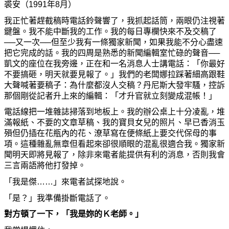
裘安（1991年8月）
我正忙著
趕
截稿時電話鈴聲響了，我
抓
起話筒，兩眼仍注視著
鍵盤。我不能中斷我的工作。我的每日專欄快來不及交稿了
──又一次──但至少我有一條獨家新聞，如果我能不分心盡速
把
它
完成的話。我的四周是熟悉的新聞編輯室忙碌的聲音──
凱文的座位在我旁邊，正在和一名消息人士講電話：「
你
最好
不要
搞砸
，明天就要見報了。」我們的老
闆
娜拉
踩
著細高跟鞋
大聲喊著要稿子：
為
什
麼
都沒人交稿？丹尼斯大發牢騷，控訴
那個剛從記者升上來的編輯：「才升官就立刻變成混帳！」
電話線把一堆雜誌掃落到地板上。我的辦公
桌
上十分凌亂，堆
滿報紙、不要的文章草稿、我的寶貝女兒的照片、早已香消玉
殞但仍
插
在花
瓶
內的花、潦草寫在便條紙上要交代保母的事
項。這種雜亂無章但看起來卻很順眼的混亂很適合我。獨家新
聞明天即將見報了，除非來電者能提供有利的消息，否則我會
三言兩語將他打發掉。
「我是傑……」來電者試探地說。
「是？」我準備掛斷電話了。
對方頓了一下，「我是
妳
的Ｋ老師。」