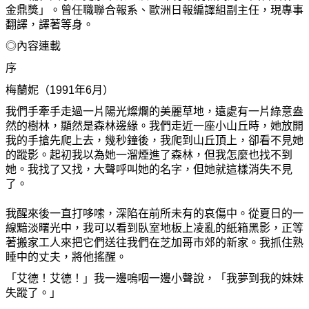
金鼎
獎
」。曾任職聯合報系、歐洲日報編譯組副主任，現專事
翻譯，譯著等身。
◎內容連載
序
梅蘭
妮
（1991年6月）
我們手牽手走過一片陽光燦爛的美麗草地，遠處有一片綠意盎
然的樹林，顯然是森林邊緣。我們走近一座小山丘時，
她
放開
我的手搶先爬上去，幾秒鐘後，我爬到山丘頂上，卻看不見
她
的蹤影。起初我以
為她
一溜煙進了森林，但我
怎麼
也找不到
她
。我找了又找，大聲呼叫
她
的名字，但
她
就這樣消失不見
了。
我醒來後一直打哆
嗦
，深陷在前所未有的哀傷中。從夏日的一
線黯淡曙光中，我可以看到臥室地板上凌亂的紙箱黑影，正等
著搬家工人來把
它
們送往我們在芝加哥市郊的新家。我
抓
住熟
睡中的丈夫，將他搖醒。
「艾德！艾德！」我一邊嗚咽一邊小聲說，「我夢到我的妹妹
失蹤了。」