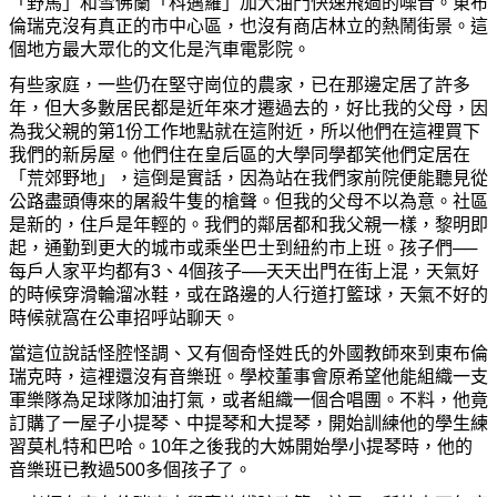
「野馬」和雪佛蘭「科邁羅」加大油門快速飛過的噪音。東布
倫瑞克沒有
真
正的市中心區，也沒有商店林立的熱鬧街景。這
個地方最大眾化的文化是汽車電影院。
有些家庭，一些仍在堅守崗位的農家，已在那邊定居了許多
年，但大多數居民都是近年來才遷過去的，好比我的父母，因
為
我父親的第1
份
工作地點就在這附近，所以他們在這裡買下
我們的新房屋。他們住在皇后區的大學同學都笑他們定居在
「荒郊野地」，這倒是實話，因
為
站在我們家前院便能聽見從
公路盡頭傳來的屠殺牛隻的槍聲。但我的父母不以
為
意。社區
是新的，住戶是年輕的。我們的鄰居都和我父親一樣，黎明即
起，通勤到更大的城市或乘坐巴士到紐約市上班。孩子們──
每戶人家平均都有3、4個孩子──天天出門在街上混，天氣好
的時候穿滑輪溜冰鞋，或在路邊的人行道打籃
球，天氣不好的
時候就窩在公車招呼站聊天。
當這位說話怪腔怪調、又有個奇怪姓氏的外國
教
師來到東布倫
瑞克時，這裡還沒有音樂班。學校董事會原希望他能組織一支
軍樂隊
為
足球隊加油打氣，或者組織一個合唱團。不料，他竟
訂購了一屋子小提琴、中提琴和大提琴，開始訓練他的學生練
習莫札特和巴哈。10年之後我的大
姊
開始學小提琴時，他的
音樂班已
教
過500多個孩子了。