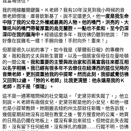
我當場
愣
住。
我的視線離開鍵盤。Ｋ老師？我有10年沒見到我小時候的音
樂老師傑瑞．庫普欽斯基了，說不定還更久。他
一度是我生命
中除了我的父母之外權威最高的人物。他的
嗓
門，洪亮的、大
聲吼叫的
嗓
門帶著厚重的烏克蘭腔，一點也不柔和，至今仍深
深印在我的腦海中。
經過這
麼
多年，我彷彿仍聽到他說：「
妳
好像在拔雞毛一樣！手腕向後！手肘向外！重來！」
但那是很久以前的事了，如今我是《華爾街日報》的專欄作
家，我和我的丈夫與新生寶寶，以及一個居家保母住在曼哈頓
的一間公寓。
我和重要的主管與政治家和百萬富翁往來都互相
以名字相稱。我已經有很多年不去想住在紐澤西的這位兒時的
音樂老師，更別提重拾我的中提琴。然而此刻，我卻感覺彷彿
又回到12歲。「
妳
的Ｋ老師」比我更
清
楚：他永遠是我的Ｋ
老師，
而不是「傑瑞」。
這不是一通寒暄問候的社交電話。「史黛芬
妮
失蹤了，」他立
刻說。Ｋ老師有兩個女兒，史黛芬
妮
是他的小女兒，和他一樣
也是小提琴
教
師。
她
剛搬去紐約州北部就任新職。他告訴我，
幾個星期前
她
沒有出現在
教
室之後，警方搜
查她
的公寓，
她
買
的日用品仍擱在地板上，還沒有拿出來就位，但
她
從此失去蹤
影，沒有留下任何紙條，沒有
掙
扎的痕跡……行蹤不明，彷彿