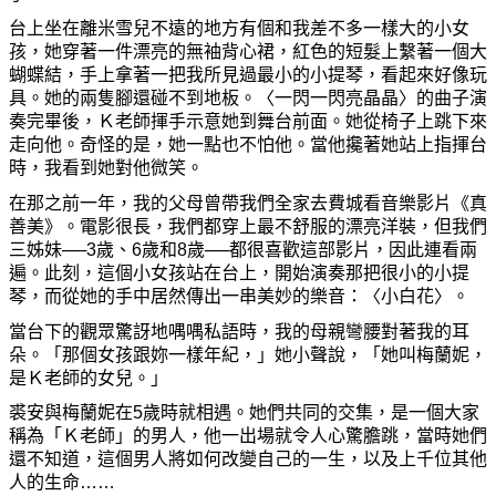
台上坐在離米雪兒不遠的地方有個和我差不多一樣大的小女
孩，
她
穿著一件漂亮的無袖背心裙，紅色的短髮上繫著一個大
蝴蝶結，手上拿著一把我所見過最小的小提琴，看起來好像玩
具。
她
的兩隻
腳
還
碰
不到地板。〈一閃一閃亮晶晶〉的曲子演
奏完畢後，Ｋ老師揮手示意
她
到舞台前面。
她
從
椅子上跳下來
走向他。奇怪的是，
她
一點也不怕他。當他攙著
她
站上指揮台
時，我看到
她
對他微笑。
在那之前一年，我的父母曾帶我們全家去費城看音樂影片《
真
善美》。電影很長，我們都穿上最不舒服的漂亮洋裝，但我們
三
姊
妹──3歲、6歲和8歲──都很喜歡這部影片，因此連看兩
遍。此刻，這個小女孩站在台上，開始演奏那把很小的小提
琴，而從
她
的手中居然傳出一串美妙的樂音：〈小白花〉。
當台下的觀眾驚訝地喁喁私語時，我的母親彎腰對著我的耳
朵
。「那個女孩跟
妳
一樣年紀，」
她
小聲說，「
她
叫梅蘭
妮
，
是Ｋ老師的女兒。」
裘安與梅蘭
妮
在5歲時就相遇。
她
們共同的交集，是一個大家
稱
為
「Ｋ老師」的男人，他一出場就令人心驚膽跳，當時
她
們
還不知道，這個男人將如何改變自己的一生，以及上千位其他
人的生命……