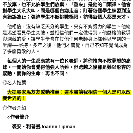
不放棄，也不允許學生們放棄，「重來」是他的口頭禪。他會
對學生大吼大叫，問是
哪
個白癡走音；
盯
著每個學生練習到沒
有錯誤
為
止；
強
迫學生不斷挑戰極限，彷彿每個人都是天才。
他相信，沒有缺乏天分的學生，只有不
夠
努力的學生。他總
是渴望看見學生突破，並相信他們一定做得到。他嚴格的
教
導
與深藏的愛，讓學生學會在其他任何老師身上都難以學到的一
堂課──堅持。多年之後，他們才驚覺，自己不知不覺間成
為
了多
麼
勇敢的人。
每個人的一生都應該有一位Ｋ老師，將
你
推向不敢夢想的高
峰。一開始
你
會覺得他
強
人所難，但跨越之後卻是難以形容的
感動，而
你
的生命，再也不同。
◎名人推薦
大提琴家馬友友感動推薦：這本書讓我相信一個人是可以改
變世界的！
◎作者介紹
○作者簡介
裘安
‧
利普曼
Joanne Lipman