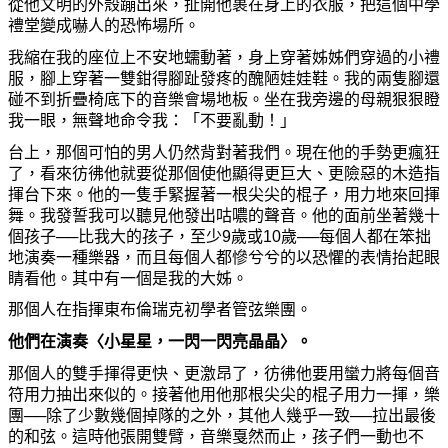
從他文明的外殼
蹦
出來，
扯
開他裹在身上的衣服，把這個中學
禮堂變成嚇人的恐怖場所。
我縮在我的座位上不安地蠕動著，身上穿著
姊姊
們穿過的小禮
服，
腳
上穿著一雙鉗得
腳
趾發疼的醜陋娃娃鞋。我的兩隻
腳
還
碰
不到折疊椅底下的音樂會場地板。坐在我旁邊的母親
狠狠
瞪
我一眼，無聲地命令我：「不要亂動！」
台上，那個可怕的男人仍然背對著我們。現在他的手勢更瘋狂
了，看來彷彿他就要從那個使他顯得更巨大、更險惡的木造指
揮台下來。他的一隻手緊握著一根尖尖的棍子，用力地來回揮
舞。我發誓我可以聽見他發出
咕
噥的聲音。他的面前坐著幾十
個孩子──比我大的孩子，至少9歲或10歲──每個人都在笨拙
地演奏一種樂器，而且每個人都慘兮兮的以恐懼的表情抬起眼
睛看他。其中有一個是我的大
姊
。
那個人在指揮東布倫瑞克初學者管弦樂團。
他們在演奏〈小星星，一閃一閃亮晶晶〉。
那個人的雙手揮得更快、更激
昂
了，彷彿他要用蠻力將每個音
符用力抽出來似的。接著他用他那根尖尖的棍子用力一揮，樂
團──除了少數幾個掉隊的之外，其他人幾乎一致──拉出最後
的和弦。這時他張開雙臂，音樂
戛
然而止，孩子們一動也不