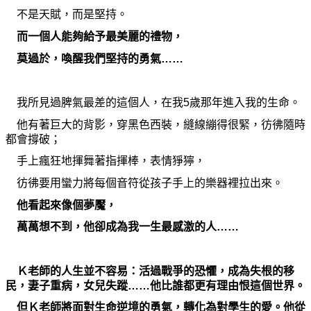
不是天賦，而是堅持。
而一個人能
夠
給予最美麗的禮物，
莫過於，喚醒我們堅持的勇氣……
我所見過脾氣最差的這個人，在我5歲那年進入我的生命。
他有著巨大的背影，穿黑色西裝，縫線繃得很緊，彷彿隨時
都會撐破；
手上瘋狂地揮舞著指揮棒，表情猙獰，
彷彿要用蠻力將每個音符從孩子手上的樂器裡拉出來。
他看起來像個夢魘，
萬萬想不到，他卻成
為
我一生最感激的人……
Ｋ老師的人生並不容易：活過戰爭的恐懼，成
為
失根的移
民，妻子重病，女兒失蹤……他比誰都更有理由恨這個世界。
但Ｋ老師將面對生命逆境的勇氣，轉化
為
對學生的愛。他從