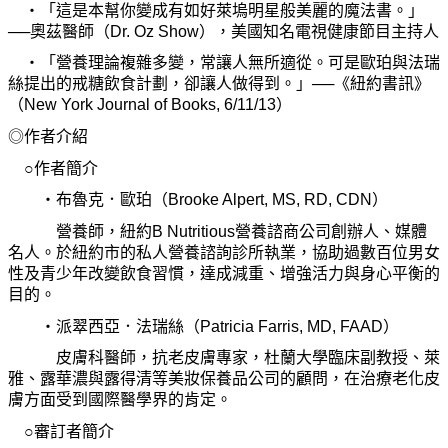
‧
「這是本幫
你
變成有如好萊塢明星般美麗的魔法書。」
──奧茲醫師（
Dr. Oz Show
），美國知名電視健康節目主持人
‧
「營養理論複雜多變，常讓人無所適從。可是歐珀與法瑞
絲提出的戒糖
飲
食計劃，卻讓人做得到。」──《紐約書訊》
（
New York Journal of Books, 6/11/13
）
◎作者介紹
○作者簡介
‧
布魯克．歐珀（Brooke Alpert, MS, RD, CDN）
營養師，紐約B Nutritious營養諮商公司創辦人、媒體
名人。於紐約市的私人營養諮詢診所執業，協助過數百位男女
性及
青
少年改變
飲
食習慣，達成減重、增
強
活力與身心平衡的
目的。
‧
派翠西亞．法瑞絲（Patricia Farris, MD, FAAD）
皮膚科醫師，抗老皮膚專家，杜蘭大學臨床副
教
授、萊
雅、露華濃與露得
清
等美妝保養品公司的顧問，在治療老化皮
膚方面受到國際醫學界的肯定。
○審訂者簡介