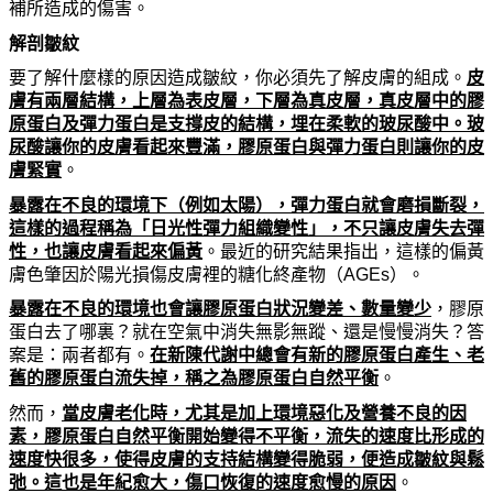
補所造成的傷害。
解剖皺紋
要了解什
麼
樣的原因造成皺紋，
你
必須先了解皮膚的組成。
皮
膚有兩層結構，上層
為
表皮層，下層
為真
皮層，
真
皮層中的膠
原蛋白及彈力蛋白是支撐皮的結構，埋在柔軟的玻尿酸中。玻
尿酸讓
你
的皮膚看起來
豐
滿，膠原蛋白與彈力蛋白則讓
你
的皮
膚緊實
。
暴露在不良的環境下（例如太陽），彈力蛋白就會磨損斷裂，
這樣的過程稱
為
「日光性彈力組織變性」，不只
讓皮膚失去彈
性，也讓皮膚看起來偏黃
。最近的
研
究結果指出，這樣的偏黃
膚色肇因於陽光損傷皮膚裡的糖化終
產
物（
AGEs
）。
暴露在不良的環境也會讓膠原蛋白狀況變差、數量變少
，膠原
蛋白去了
哪
裏？就在空氣中消失無影無蹤、還是慢慢消失？答
案是：兩者都有。
在新陳代謝中總會有新的膠原蛋白
產
生、老
舊的膠原蛋白流失掉，稱之
為
膠原蛋白自然平衡
。
然而，
當皮膚老化時，尤其是加上環境惡化及營養不良的因
素，膠原蛋白自然平衡開始變得不平衡，流失的速度比形成的
速度快很多，使得皮膚的支持結構變得脆弱，便造成皺紋與鬆
弛。這也是年紀愈大，傷口恢復的速度愈慢的原因
。