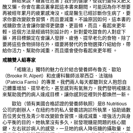
歸結來說，糖實在危害了我們的健康，使我們變得又肥又
醜又懶，
你
會在書店裏拿起這本書來翻閱，可能因
為你
不想要
再被經年累月的疲累感淹沒，或是醫生已經診斷
你
生病了，要
求
你
要改變
飲
食習慣，而且要減重。不論原因如何，這本書的
戒糖
飲
食法會讓
你
變得更健康、更苗條，而且，看起來更年
輕。這個方法是經過特別設計的，針對愛吃
甜
食的人對症下
藥，將目標鎖定在會讓人發胖、疲倦、提早老化的食物，除了
要將這些食物排除在外，還要將替代的食物選擇介紹給
你
，帶
給
你
活力、幫助
你
減重，而且還會使
你
看起來更年輕
。
戒糖雙人組專家
「戒糖法」獨特的魅力在於結合營養師布魯克．歐珀
（Brooke R. Alpert）和皮膚科醫師派翠西亞．法瑞絲
（Patricia Farris）的專業。我們兩人每天都聽到女人抱怨自
己體重增加、提早老化，甚至感到有氣無力，我們發明戒糖法
來幫助我們的病人達成目標，讓
你
感到從裡到外都煥然一新。
歐珀（領有美國合格認證的營養師執照）是B Nutritious
公司的創辦人，在紐約市的私人營養諮詢診所執業，協助過數
百位男女性及
青
少年改變
飲
食習慣，達成減重、增
強
活力與身
心平衡的目的。
她
執業沒有多久，就發現糖是問題的核心關
鍵，左右就診病人的感受，一旦
她
的病人降低糖的攝取
量，並