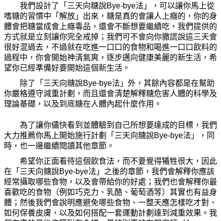
我們設計了「三天向糖說Bye-bye法」，可以讓
你
馬上從
嗜糖的習慣中「解放」出來，糖是
真
的會讓人上癮的，
你
的身
體會把糖當成會上癮毒品，還會不斷想要繼續吃，我們提供的
方式就是立刻讓
你
完全戒掉；我們可不會向
你
撒
謊
說這三天會
很好混過去，不過就在吃進一口口的食物和喝進一口口
飲
料的
過程中，
你
會開始神
清
氣爽，逐步邁向健康美麗的新生活，希
望
你
已經準備好要開始這個新生活。
除了「三天向糖說Bye-bye法」外，其餘內容都是在幫助
你
嚴格遵守減重計劃，而且還會
清
楚解釋糖危害人體的科學及
理論基礎，以及到底糖在人體內起什
麼
作用。
為
了讓
你
儘快看到並體驗到自己所想要達成的目標，我們
大力推薦
你
馬上開始施行計劃「三天向糖說Bye-bye法」，同
時，也一邊繼續閱讀其他章節。
希望
你
正面看待這個
飲
食法，而不要覺得犧牲很大，因此
在「三天向糖說Bye-bye法」之後的章節，我們會解釋
你
應該
經常攝取
哪
些食物，以及會帶給
你
的好處；我們也會解釋
你
最
喜歡吃的食物（例如巧克力、乳酪、葡萄酒等）其實也有益身
體；然後我們會說明應避免
哪
些食物、一整天應
怎
樣吃才對、
如何保養皮膚，以及如何搭配一套運動計劃達到減重效果。我