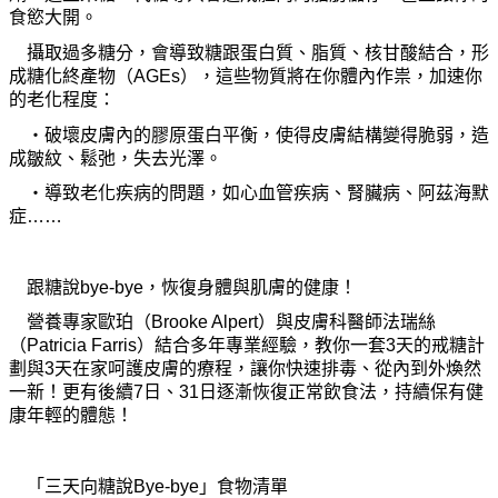
食慾大開。
攝取過多糖分，會導致糖跟蛋白質、脂質、核甘酸結合，形
成糖化終
產
物（AGEs），這些物質將在
你
體內作祟，加速
你
的老化程度：
‧
破壞皮膚內的膠原蛋白平衡，使得皮膚結構變得脆弱，造
成皺紋、鬆弛，失去光澤。
‧
導致老化疾病的問題，如心血管疾病、腎臟病、阿茲海默
症……
跟糖說bye-bye，恢復身體與肌膚的健康！
營養專家歐珀（Brooke Alpert）與皮膚科醫師法瑞絲
（Patricia Farris）結合多年專業經驗，
教你
一套3天的戒糖計
劃與3天在家呵護皮膚的療程，讓
你
快速排毒、從內到外煥然
一新！更有後續7日、31日逐漸恢復正常
飲
食法，持續保有健
康年輕的體態！
「三天向糖說Bye-bye」食物
清
單