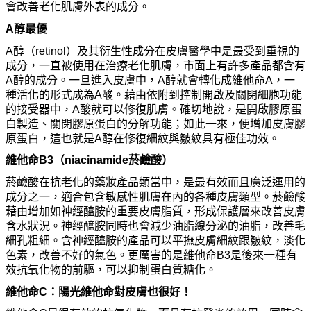
會改善老化肌膚外表的成分。
A
醇最優
A
醇（retinol）及其衍生性成分在皮膚醫學中是最受到重視的
成分，一直被使用在治療老化肌膚，市面上有許多
產
品都含有
A
醇的成分。一旦進入皮膚中，A醇就會轉化成維他命A，一
種活化的形式成
為
A
酸。藉由依附到控制開
啟
及關閉細胞功能
的接受器中，
A
酸就可以修復肌膚。確切地說，是開
啟
膠原蛋
白製造、關閉膠原蛋白的分解功能；如此一來，便增加皮膚膠
原蛋白，這也就是
A
醇在修復細紋與皺紋具有極佳功效。
維他命B3（niacinamide
菸鹼
酸）
菸鹼
酸在抗老化的藥妝
產
品類當中，是最有效而且廣泛運用的
成分之一，適合包含敏感性肌膚在內的各種皮膚類型。
菸鹼
酸
藉由增加如神經醯
胺
的重要皮膚脂質，形成保護層來改善皮膚
含水狀況。神經醯
胺
同時也會減少油脂線分泌的油脂，改善毛
細孔粗細。含神經醯
胺
的
產
品可以平撫皮膚
細紋跟皺紋，淡化
色素，改善不好的氣色。更厲害的是維他命B3是後來一種有
效抗
氧
化物的前驅，可以抑制蛋白質糖化。
維他命C：陽光維他命對皮膚也很好！