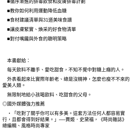
■循序漸進的排毒
飲
食和皮膚排毒計劃
■
教你
如何利用運動降低血糖
■食材建議
清
單與31道美味食譜
■讓皮膚緊實、煥采的好食物
清
單
■對付嘴饞與外食的聰明策略
本書獻給：
每天
飲
料不離手、愛吃
甜
食，不知不覺中對糖上癮的人。
外表看起來比實際年齡老、總是沒精神，
怎麼
也瘦不不來的
愛美人類。
無限制地給小孩喝
飲
料、吃
甜
食的父母。
◎國外媒體
強
力推薦
‧
「吃對了關乎
你
可以有多美。這套方法任何人都容易實
行，且都會得到好結果。」──賈姬．史黛福，《時
尚
雜誌》
總編輯、風格時
尚
專家