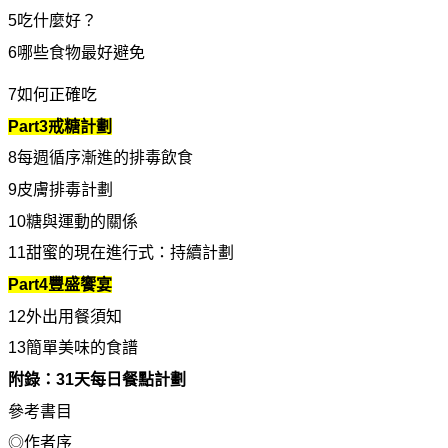
5
吃什
麼
好？
6
哪
些食物最好避免
7
如何正確吃
Part3
戒糖計劃
8
每週循序漸進的排毒
飲
食
9
皮膚排毒計劃
10
糖與運動的關係
11
甜
蜜的現在進行式：持續計劃
Part4
豐
盛饗宴
12
外出用餐須知
13
簡單美味的食譜
附錄：31天每日餐點計劃
參考書目
◎作者序