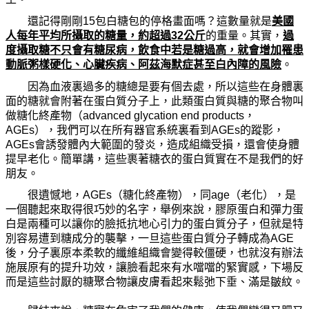
還記得剛剛15包白糖包的停格畫面
嗎
？這數量就是
美國
人每年平均所攝取的糖量，約超過32公斤
的重量。其實，
過
度攝取糖不只會有糖尿病，
飲
食中若是糖過高，就會增加罹患
動脈粥樣硬化、心臟疾病、阿茲海默症甚至白內障的風險
。
因
為
血液裏過多的糖總是要有個去處，所以這些在身體裏
面的糖就會附著在蛋白質分子上，此類蛋白質與糖的聚合物叫
做糖化終
產
物（
advanced glycation end products
，
AGEs），我們可以在所有器官系統裏看到AGEs的蹤影，
AGEs會誘發體內大範圍的發炎，造成組織受損，還會使身體
提早老化。簡單講，這些裹著糖衣的蛋白質實在不是我們的好
朋友。
很遺憾地，AGEs（糖化終
產
物），同
age
（老化），是
一個聽起來取得很巧妙的名字，
舉
例來說，膠原蛋白和彈力蛋
白是兩種可以讓
你
的
臉
抵抗地心引力的蛋白質分子，但就是特
別容易遭到糖成分的襲擊，一旦這些蛋白質分子轉成
為
AGE
後，分子裏原本柔軟的纖維組織會變得較僵硬，也就沒有辦法
施展原有的提升功效，讓
臉
看起來有水
噹噹
的緊實感，下場反
而是這些討厭的糖聚合物讓皮膚看起來鬆弛下垂、滿是皺紋。