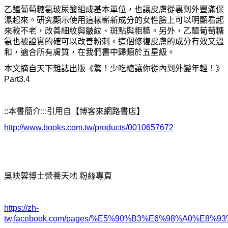
乙醯葡萄糖
氨
玻尿酸組成基本單位，也讓皮膚從裏到外
豐
滿保
濕起來。
研
究顯示使用這樣嶄新成分的女性
臉
上可以明顯看起
來較不老，改善細紋與皺紋、斑點與粗糙。另外，乙醯葡萄糖
氨
也被證實的確可以改善粉刺。這個修復皮膚的成分有效又溫
和，適合所有膚質，在我們書中歸類於五星級。
本文摘自天下雜誌出版《驚！少吃糖讓
你
從內到外變年輕！》
Part3.4
::
本書簡介:::引用自【博客來網路書店】
http://www.books.com.tw/products/0010657672
吳映蓉博士營養天地 粉絲專頁
https://zh-
tw.facebook.com/pages/%E5%90%B3%E6%98%A0%E