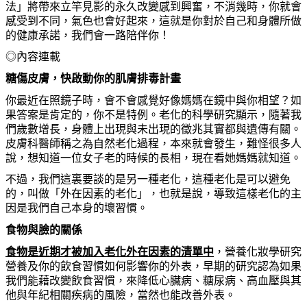
法」將帶來立竿見影的永久改變感到興奮，不消幾時，
你
就會
感受到不同，氣色也會好起來，這就
是
你
對於自己和身體所做
的健康承諾，我們會一路陪伴
你
！
◎內容連載
糖傷皮膚，快
啟
動
你
的肌膚排毒計畫
你
最近在照鏡子時，會不會感覺好像媽媽在鏡中與
你
相望？如
果答案是肯定的，
你
不是特例。老化的科學
研
究顯示，隨著我
們歲數增長，身體上出現與未出現的徵兆其實都與遺傳有關。
皮膚科醫師稱之
為
自然老化過程，本來就會發生，難怪很多人
說，想知道一位女子老的時候的長相，現在看
她
媽媽就知道。
不過，我們這裏要談的是另一種老化，這種老化是可以避免
的，叫做「外在因素的老化」，也就是說，導致這樣老化的主
因是我們自己本身的壞習慣。
食物與
臉
的關係
食物是近期才被加入老化外在因素的
清
單中
，營養化妝學
研
究
營養及
你
的
飲
食習慣如何影響
你
的外表，早期的
研
究認
為
如果
我們能藉改變
飲
食習慣，來降低心臟病、糖尿病、高血壓與其
他與年紀相關疾病的風險，當然也能改善外表。