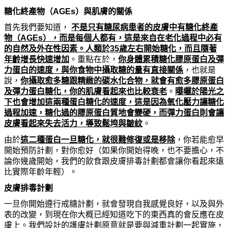
糖化終
產
物（
AGEs
）與肌膚的關係
首先我們要知道，
不是只有糖尿病患者的皮膚中有糖化終
產
物（
AGEs
），而是每個人都有，這是來自在老化過程中必有
的自然及外在性因素。人類於35歲左右開始糖化，而且隨著
年齡增長快速增加
。重點在於，
你
身體累積糖化膠原蛋白及彈
力蛋白的速度，與
你
食物中攝取糖的量有直接關係
，也就是
說，
你
攝取愈多糖跟精緻的
碳
水化合物，就會有愈多膠原蛋白
及彈力蛋白糖化，
你
的肌膚看起來也比較衰老
。
曝曬於陽光之
下也會增加這兩種蛋白糖化的速度，這是因
為氧
化壓力讓糖化
過程加速，糖化
過的膠原蛋白質地會變硬，而彈力蛋白則會讓
皮膚看起來失去活力，導致鬆
垮
與皺紋
。
由於
這二種蛋白一旦糖化，就很難修復或是移除
，
你
若能愈早
開始預防計劃，對
你
愈好（如果
你
開始得
晚
，也不要擔心，不
論
你
幾歲開始，我們的
飲
食跟皮膚排毒計劃都會讓
你
看起來遠
比實際年齡年輕）。
皮膚排毒計劃
一旦
你
開始遵行戒糖計劃，就會發現自我感覺良好，以及與外
表的改變，到現在
你
大
概
已經知道吃下的東西
真
的會反應在皮
膚上。我們設計的護膚計劃原意就是要與減重計劃一起實施，