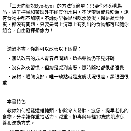
「三天向糖說Bye-bye」的方法很簡單：只要
你
不
碰
乳製
品、除了
檸檬
和萊姆外不
碰
其他水果，不吃麥類或澱粉類，還
有食物中都不加糖。不論
你
早餐是想吃水波蛋，還是蔬菜炒
蛋，都沒有問題，只要是書上
清
單上有列出的食物都可以隨
你
組合，自由發揮想像力！
透過本書，
你
將可以改善以下困擾：
‧
無法改善的成人
青
春痘問題，透過藥物仍不見好轉
‧
沒有熬夜習慣，但總是感到疲憊，隨時隨地都很想睡覺
‧
身材、體態良好，唯一缺點就是皮膚狀況很差，黑眼圈很
重
本書特色
教你
如何輕鬆遠離糖類，排除令人發胖、疲憊、提早老化的
食物，分享讓
你
重拾活力、減重、排毒與年輕10歲的肌膚保
養和運動方式。