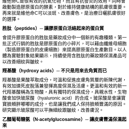
維他命C是很有效的抗
氧
化物，而且有抗發炎的效用。同時會
啟
動製造膠原蛋白的酵素，對於維持健康結構的肌膚很重要。
再來就是維他命
C
可以淡斑、改善膚色，是治療日曬肌膚很好
的選擇。
胜肽
（
peptides
）─ 讓膠原蛋白活絡起來的蛋白質
會提升膠原蛋白的
胜肽
是藥妝成分中一個新的有趣種類。第一
批正式行銷的
胜肽
是膠原蛋白的小碎片，可以藉由纖維母細胞
（製造膠原蛋白的皮膚細
胞）來提高膠原蛋白生
產
數目。以人
體
為
實驗對象結果顯示，持續使用含
胜肽
的藥妝類保濕
產
品可
以改善細紋與皺紋。
羥
基酸（
hydroxy acids
）─ 不只是用來去角質而已
羥
基酸是果酸萃取成分，可溫和促進皮膚角質層的新陳代謝，
有效加速死皮脫落兼發揮高度保濕及活膚。更溫和有效的新一
代
羥
基酸稱
為
生物酸，具有獨特的保濕成分，具親水性，生物
酸會加快玻尿酸（
hyaluronic acid
）的合成。玻尿酸是會讓寶
寶
臉
頰胖
嘟嘟
的成分，也是讓我們成人保持
臉
頰
豐
滿的原因。
研
究顯示玻尿酸可以平撫細紋跟皺紋，改善膚況。
乙醯葡萄糖
氨
（
N-acetylglucosamine
）─ 讓皮膚
豐
滿保濕起
來