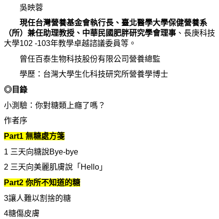
吳映蓉
現任台灣營養基金會執行長、臺北醫學大學保健營養系
（所）兼任助理
教
授、中華民國肥胖
研
究學會理事
、長庚科技
大學102 -103年
教
學卓越諮議委員等。
曾任百泰生物科技股
份
有限公司營養總監
學歷：台灣大學生化科技
研
究所營養學博士
◎目錄
小測驗：
你
對糖類上癮了
嗎
？
作者序
Part1
無糖處方箋
1
三天向糖說Bye-bye
2
三天向美麗肌膚說「Hello」
Part2
你
所不知道的糖
3
讓人難以割捨的糖
4
糖傷皮膚