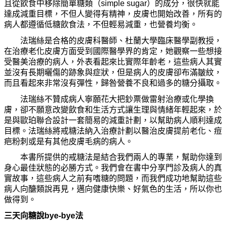
且從
飲
食中移除簡單糖類（
simple sugar
）的成分，很快就能
達成減重目標，不但人變得有精神，皮膚也開始改善，所有的
病人都遵循低糖
飲
食法，不但輕易減重，也營養均衡。
法瑞絲是合格的皮膚科醫師、杜蘭大學臨床醫學副
教
授，
在治療老化皮膚方面受到國際醫學界的肯定，
她
觀察一些想接
受醫美治療的病人，外表看起來比實際年齡老，這些病人其實
並沒有長期曬傷的跡象與症狀，但是病人的皮膚卻布滿皺紋，
而且看起來非常沒有彈性，歸咎營養不良和過多的糖分攝取。
法瑞絲不贊成病人寧願花大把鈔票做雷射治療或化學換
膚，卻不願意改變
飲
食和生活方式讓生理與情
緒
年輕起來，於
是與歐珀聯合設計一套簡易的減重計劃，以幫助病人順利達成
目標。法瑞絲將戒糖法納入治療計劃以醫治皮膚提前老化、痘
疤
粉刺或是有其他皮膚毛病的病人。
本書所提供的戒糖法是結合我們兩人的專業，幫助
你
達到
身心最佳狀態的必勝方式。我們會在書中分享門診及病人的
真
實故事，這些病人之前有嗜糖的問題，而我們成功地幫助這些
病人向
醣
類說再見，邁向健康快樂、好氣色的生活，所以
你
也
做得到。
三天向糖說bye-bye法