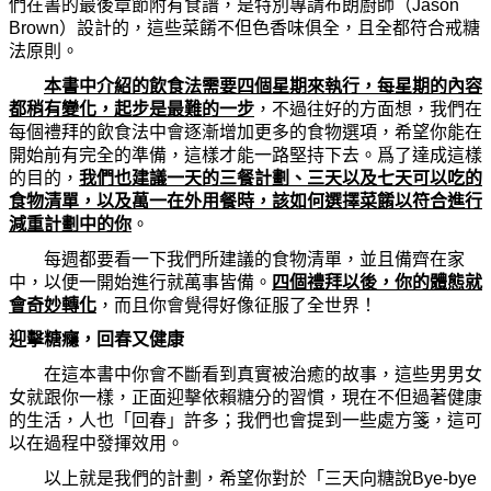
們在書的最後章節附有食譜，是特別專請布朗廚師（Jason
Brown）設計的，這些菜餚不但色香味俱全，且全都符合戒糖
法原則。
本書中介紹的
飲
食法需要四個星期來執行，每星期的內容
都稍有變化，起步是最難的一步
，不過往好的方面想，我們在
每個禮拜的
飲
食法中會逐漸增加更多的食物選項，希望
你
能在
開始前有完全的準備，這樣才能一路堅持下去。爲了達成這樣
的目的，
我們也建議一天的三餐計劃、三天以及七天可以吃的
食物
清
單，以及萬一在外用餐時，該如何選擇菜餚以符合進行
減重計劃中的
你
。
每週都要看一下我們所建議的食物
清
單，並且備齊在家
中，以便一開始進行就萬事皆備。
四個禮拜以後，
你
的體態就
會奇妙轉化
，而且
你
會覺得好像征服了全世界！
迎擊糖癮，回春又健康
在這本書中
你
會不斷看到
真
實被治癒的故事，這些男男女
女就跟
你
一樣，正面迎擊依賴糖分的習慣，現在不但過著健康
的生活，人也「回春」許多；我們也會提到一些處方箋，這可
以在過程中發揮效用。
以上就是我們的計劃，希望
你
對於「三天向糖說
Bye-bye