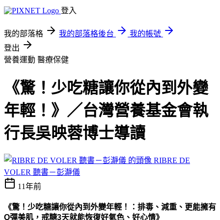
登入
我的部落格
我的部落格後台
我的帳號
登出
營養運動
醫療保健
《驚！少吃糖讓你從內到外變
年輕！》／台灣營養基金會執
行長吳映蓉博士導讀
RIBRE DE
VOLER 聽書－彭瀞儀
11年前
《驚！少吃糖讓
你
從內到外變年輕！：排毒、減重、更能擁有
Q彈美肌，戒糖3天就能恢復好氣色、好心情》