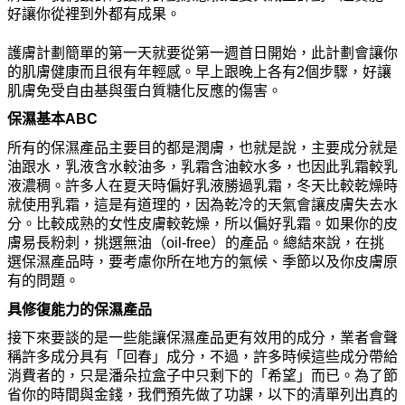
好讓
你
從裡到外都有成果。
護膚計劃簡單的第一天就要從第一週首日開始，此計劃會讓
你
的肌膚健康而且很有年輕感。早上跟
晚
上各有
2
個步驟，好讓
肌膚免受自由基與蛋白質糖化反應的傷害。
保濕基本ABC
所有的保濕
產
品主要目的都是潤膚，也就是說，主要成分就是
油跟水，乳液含水較油多，乳霜含油較水多，也因此乳霜較乳
液濃稠。許多人在夏天時偏好乳液勝過乳霜，冬天比較乾燥時
就使用乳霜，這是有道理的，因
為
乾冷的天氣會讓皮膚失去水
分。比較成熟的女性皮膚較乾燥，所以偏好乳霜。如果
你
的皮
膚易長粉刺，挑選無油（
oil-free
）的
產
品。總結來說，在挑
選保濕
產
品時
，要考慮
你
所在地方的氣候、季節以及
你
皮膚原
有的問題。
具修復能力的保濕
產
品
接下來要談的是一些能讓保濕
產
品更有效用的成分，業者會聲
稱許多成分具有「回春」成分，不過，許多時候這些成分帶給
消費者的，只是潘
朵
拉盒子中只剩下的「希望」而已。
為
了節
省
你
的時間與金錢，我們預先做了功課，以下的
清
單列出
真
的