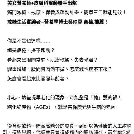
美女營養師+皮膚科醫師聯手出擊
獨門減糖、戒糖、保養與運動計畫，簡單三日就能見效！
戒糖生活實踐者─營養學博士吳映蓉 審稿.推薦！
你
是不是也這樣……
總是疲倦、提不起勁？
看起來黑眼圈常駐、肌膚乾燥、失去光澤？
體重增加、腰間贅肉消不掉、
怎麼
減也瘦不下來？
怎麼
會看起來比實際年齡老？
小心，這些提早老化的現象，可能全是「糖」惹的禍！
糖化終
產
物（AGEs），就是害
你
變老與生病的元凶
從含糖
飲
料、暗藏高糖分的零食、到
你
以
為
健康的人工
甜
味
劑，這些果糖、代糖等只會造成體內的脂肪儲存，甚至讓
你
的