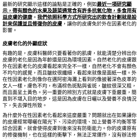
最新的
研
究顯示這樣的論點是正確的，例如
最近一項
研
究顯
示，帶有
顏
色的水果及蔬菜通常含有許多抗
氧
化物，多食用有
益皮膚的健康
。
我們依照科學方式所
研
究出的
飲
食計劃就是設
計來保護並且修復
你
的皮膚
，讓
你
的皮膚免於外在因素老化的
影響。
皮膚老化的外顯症狀
有趣的是，皮膚科醫師只要看著
你
的肌膚，就能
清
楚分辨出
你
皮膚的老化是因
為
年齡還是因
為
環境因素。自然老化的皮膚跟
外在因素老化的皮膚看起來完全不一樣，自然老化不會有
顏
色
不均勻的感覺，而且皺紋很纖細，看起來就像是面紙一樣。外
在性因素老化則像
你
在邁阿密海灘上看到的像披著深色皮革的
女人一樣，膚色不均，布滿棕色斑點與雀斑，皺紋很深又粗，
而且面呈土黃色。另一重要的辨別方式就是皮膚下垂嚴重，簡
直到不堪入目的地步，這是因
為
皮膚在日曬以及營養不良情況
下，失去彈性所致。
為
什
麼
外在性因素老化看起來這
麼
嚴重？問題就出在如果讓
你
的皮
膚經常曝曬在陽光下、
污
染的環境、加上營養不均衡等等
綜合因素，就會使得皮膚到後來沒有防衛能力。
你
的皮膚原有
的修復機制，也在這樣的衝擊下，無法正常運作，沒有辦法修