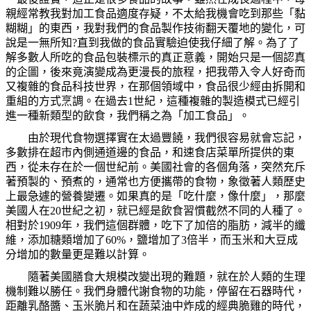
親經常教我對加工食品適度存疑，不太給我機會吃到那些「黏
糊糊」的東西，我對我們的食品製作技術翻天覆地的變化，可
說是一無所知
?
直到我做的食品實驗迫使我仔細了解。為了了
解多數人所吃的食品包裝標示的真正意義，開始只是一個認真
的企圖，後來竟演變成為更漫長的旅程，把我帶入令人好奇而
又複雜的食品科技世界，在那個領域中，食品很少經由拆開和
重組的方式烹調。在過去
1
世紀，這種複雜的製造模式已經引
進一種新類型的飲食，我們稱之為「加工食品」。
由於現代食物選擇實在太過豐饒，我們很容易就會忘記，
多數排在超市內側通道邊的食品，和速食店菜單所提供的東
西，從未存在於一個世紀前。美國社會的各個角落，突然充斥
著預製的、預煮的，通常也方便攜帶的食物，象徵著人類歷史
上最急遽的營養變遷。如果真的是「吃什麼，像什麼」，那麼
美國人在
20
世紀之初，就已經是飲食習慣截然不同的人種了。
相對於
1909
年，我們這個群體，吃下了加倍的脂肪，減半的纖
維，添加糖類增加了
60%
，鹽增加了
3
倍半，而玉米和大豆成
分增加的數量更是難以計算。
隨著美國膳食大規模改變出現的難題，就在於人類的生理
機制難以勝任。我們身體代謝食物的功能，停留在石器時代，
距離乳酪醬、玉米脆片和在蔬菜油中炸成的經典脆雞的時代，