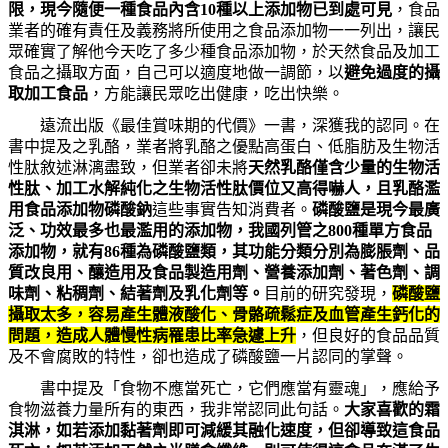
限，現今隨便一種食品內含
10
種以上添加物已到處可見
，食品
業者的確有責任及義務將所使用之食品添加物一一列出，讓民
眾確實了解他今天吃了多少種食品添加物，於天然食品及加工
食品之攝取方面，自己可以適度地做一調節，以
避免過度的攝
取加工食品
，方能讓民眾吃出健康，吃出快樂。
遠流出版《最佳賞味期的代價》一書，深獲我的認同。在
書中提及之乳酪，業者將乳酪之優點高蛋白、低脂肪及生物活
性肽敘述淋漓盡致，但業者卻未將
天然乳酪僅含少量的生物活
性肽、加工水解純化之生物活性肽價位又高得嚇人，且乳酪濫
用食品添加物磷酸鈉
這些事實告知消費者。
磷酸鹽是現今最廣
泛、功效最多也最濫用的添加物，我國列管之
800
種單方食品
添加物，就有
86
種為磷酸鹽類，其功能分類分別為膨脹劑、品
質改良用、釀造用及食品製造用劑、營養添加劑、著色劑、調
味劑、粘稠劑、結著劑及乳化劑等。
目前的研究發現，
磷酸鹽
攝取太多，容易產生體液酸化、骨骼疏鬆症及血管產生鈣化的
問題，造成人體慢性病罹患比率急遽上升
，但良好的食品品質
及不會腐敗的特性，卻也造成了磷酸鹽一片認同的掌聲。
書中提及「食物不應當死亡，它們應當有靈魂」，應給予
食物滋養力量所有的東西，我非常認同此句話。
大家喜歡的霜
淇淋，如若添加黏著劑即可減緩其融化速度，但卻導致這食品