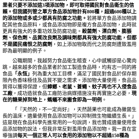
業者只要不添加這
3
項添加物，即可取得國民對食品衛生的信
賴。但我國列管之單方食品添加物計有
800
種，超過
600
種以上
的添加物或多或少都具有防腐之功能。
若將單方食品添加物調
配其他食品原料，或食品添加物即是複方食品添加物，此時就
更具有強大的多重功效及防腐功能。
殺菌劑、漂白劑、膨脹
劑、保色劑、品質改良劑及調味劑都具有強大防腐功能，但都
不是國民痛恨之防腐劑
，如上添加物取而代之防腐劑遭致濫用
即為最明顯的例子。
公職期間，我越努力食品衛生稽查，心中感觸卻是心驚肉
跳，越來越多的食品業者於加工製造食品時，均有志一同的將
食品
「永恆」
列為重大加工目標，滿足了國民對食品於保存期
限內色香味極佳及品質不變之需求。添加物大量使用，食品品
質得以獲得保證，但
蟑螂、老鼠、蒼蠅、蚊子再也不入侵食品
工廠
，成功造就食品工廠防治病媒措施沒有再實施之必要，
現
在的糖果掉到地上，螞蟻不來搬食即為一明例
。
「『天然的，不一定尚好』，天然蔬果也可能成為黴菌生
長的溫床，適量使用食品添加物可以抑制微生物繼續生長。」
這是現在食品科學先進常用的一句說詞，我也贊成適量使用食
品添加物的說法，但我非常反對濫用食品添加物。我一直在宣
導強調
每天一個正常人可以食用的添加物以不超過
150
種為