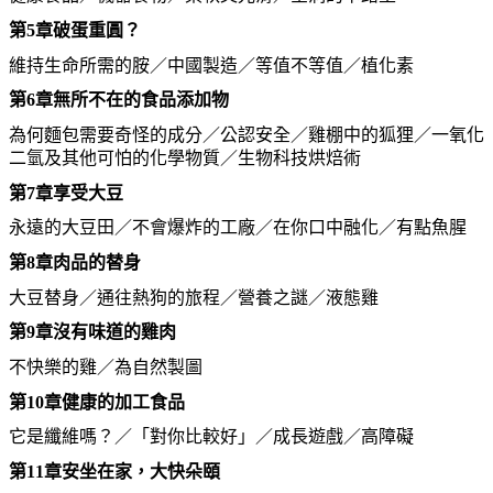
第
5
章
破蛋重圓？
維持生命所需的胺／中國製造／等值不等值／植化素
第
6
章
無所不在的食品添加物
為何麵包需要奇怪的成分／公認安全／雞棚中的狐狸／一氧化
二氫及其他可怕的化學物質／生物科技烘焙術
第
7
章
享受大豆
永遠的大豆田／不會爆炸的工廠／在你口中融化／有點魚腥
第
8
章
肉品的替身
大豆替身／通往熱狗的旅程／營養之謎／液態雞
第
9
章
沒有味道的雞肉
不快樂的雞／為自然製圖
第
10
章
健康的加工食品
它是纖維嗎？／「對你比較好」／成長遊戲／高障礙
第
11
章
安坐在家，大快朵頤