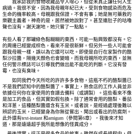
我承認我的食物收藏品令人噁心，但從未真正讓任何人生
病過。我很不安，因為我母親年紀已大，受到食物感染而危及
生命的機率較高。母親跟我保證，不會有事；她是無可藥救的
樂觀主義者。神奇的是，居然被她說對了。甚至連肚子的咕嚕
聲也沒有。謝天謝地，她只嘗了一點點。
有些人看了那罐綠色黏糊糊的東西，可能一點興致都沒有。它
的周邊已經變成棕色，看來不是很新鮮。但另外一些人可能會
跟我母親一樣，誤以為它還可以吃。即使是自行在家製作的酪
梨沙拉醬，隔幾天顏色也會變暗，而我母親所吃的東西，並無
任何警示標誌可以引導我們做出能不能吃的判斷。它沒有發
霉，也沒有臭味。
如同我們今天所吃的許許多多食物，這瓶不朽的酪梨醬已
不是我們認知中的酪梨醬了。事實上，熟食店的工作人員並非
依據任何你在家使用的食譜去備料（或調製）。這些看來不像
是加工的食品，但其實如假包換。除了通常會用的酪梨、番茄
和洋蔥，這種酪梨醬還含有玉米。或者說，是經過處理後難以
辨認的玉米，已經變身為你無從嘗出、聞出或看出的防腐劑。
此外還有
text-instant
和
amigum
（參閱第
6
章），我後來才知
道，那是遠遠超乎我所能想像的怪異成分。
最後證實，這正是很多食品的故事。雖然在成長過程中，母