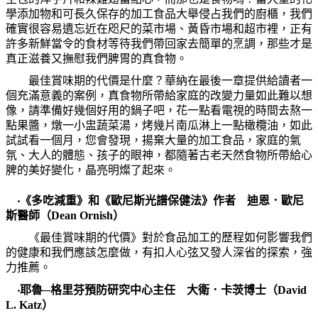
學添加物和可長久保存的加工食品大舉侵占我們的廚櫃，我們
確實很容易遺忘近在咫尺的菜市場、黃昏市場和超市裡，正有
許多新鮮當令的食材等待我們帶回家去簡單的烹調，那些才是
真正滋養又撫慰我們脾胃的真食物。
最佳賞味期的代價是什麼？華納在最後一章提供給讀者一
個充滿意義的案例，真食物所帶給家庭的改變力量如此難以想
像，請準備好幾個好用的鍋子吧，花一點看電視的時間去熬一
點果醬，燉一小盅蔬菜湯，烤幾片南瓜淋上一點橄欖油，如此
試試看一個月，您會發現，揚棄大量的加工食品，家庭的氣
氛、大人的體態、孩子的眼神，都隨著古老天然食物所帶給心
脾的美好變化，晶亮明燦了起來。
‧
《多吃減重》和《歐尼斯光譜保健法》作者 迪恩．歐尼
斯醫師（
Dean Ornish
）
《最佳賞味期的代價》對於食品加工的歷程如何影響我們
的健康和我們應該怎麼做，有扣人心弦又發人深省的探索，強
力推薦。
‧
耶魯
─
格里芬預防研究中心主任 大衛．卡茨博士（
David
L. Katz
）