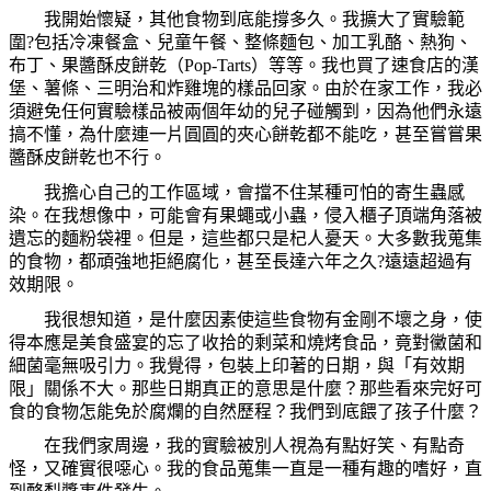
我開始懷疑，其他食物到底能撐多久。我擴大了實驗範
圍
?
包括冷凍餐盒、兒童午餐、整條麵包、加工乳酪、熱狗、
布丁、果醬酥皮餅乾（
Pop-Tarts
）等等。我也買了速食店的漢
堡、薯條、三明治和炸雞塊的樣品回家。由於在家工作，我必
須避免任何實驗樣品被兩個年幼的兒子碰觸到，因為他們永遠
搞不懂，為什麼連一片圓圓的夾心餅乾都不能吃，甚至嘗嘗果
醬酥皮餅乾也不行。
我擔心自己的工作區域，會擋不住某種可怕的寄生蟲感
染。在我想像中，可能會有果蠅或小蟲，侵入櫃子頂端角落被
遺忘的麵粉袋裡。但是，這些都只是杞人憂天。大多數我蒐集
的食物，都頑強地拒絕腐化，甚至長達六年之久
?
遠遠超過有
效期限。
我很想知道，是什麼因素使這些食物有金剛不壞之身，使
得本應是美食盛宴的忘了收拾的剩菜和燒烤食品，竟對黴菌和
細菌毫無吸引力。我覺得，包裝上印著的日期，與「有效期
限」關係不大。那些日期真正的意思是什麼？那些看來完好可
食的食物怎能免於腐爛的自然歷程？我們到底餵了孩子什麼？
在我們家周邊，我的實驗被別人視為有點好笑、有點奇
怪，又確實很噁心。我的食品蒐集一直是一種有趣的嗜好，直