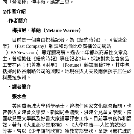
向「營養棒」伸手時，應該三思。
◎
作者介紹
‧
作者簡介
梅拉尼．華納（
Melanie Warner
）
目前是一個自由撰稿記者，為《紐約時報》、《高速企
業》（
Fast Company
）雜誌和哥倫比亞廣播公司網站
（
CBSNews.com
）等媒體寫稿。過去
15
年都以商業性文章為
主，曾經擔任《紐約時報》專任記者
2
年，採訪對象包含食品
工業在內；也曾為《財星》（
Fortune
）雜誌寫稿
7
年，其中包
括探討矽谷網路公司的興起。她現在與丈夫及兩個孩子居住於
科羅拉多州。
‧
譯者簡介
張水金
美國喬治城大學科學碩士，曾擔任國家文化總會顧問，也
曾參與文建會文學獎、新聞局金鼎獎、洪建全兒童文學獎、陳
國政兒童文學獎及好書大家讀等評審工作。目前專事寫作和翻
譯。著有《大風起兮雲飛揚》、《大學中庸
──
人性的試煉》
等書。曾以《少年詩詞欣賞》獲教育部獎狀，童話《無花城的