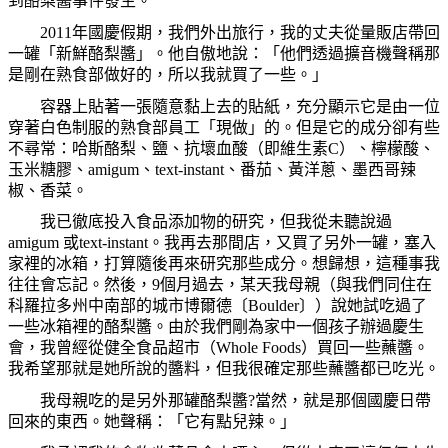
到酪梨醬事件發生。
2011
年國慶假期，我們外出旅行，我的丈夫從量販店帶回
一罐「新鮮酪梨醬」。他自傲地說：「他們透過擴音機聲稱那
是剛在熟食部做好的，所以我就買了一些。」
容器上貼著一張隨意黏上去的貼紙，充分顯示它是由一位
穿著白色制服的熟食部員工「現做」的。但是它的成分卻有些
不尋常：哈斯酪梨、鹽、抗壞血酸（即維生素
C
）、檸檬酸、
玉米糖膠、
amigum
、
text-instant
、番茄、黃洋蔥、墨西哥辣
椒、香菜。
我已徹底投入食品添加物的研究，但我從未聽說過
amigum
或
text-instant
。我再去那間店，又買了另外一罐，塞入
家裡的冰箱，打算隨後再來研究那些成分。想歸想，這種事我
往往會忘記。然後，
9
個月過去，某天我母親（與我們同住在
科羅拉多州中南部的城市博爾德〔
Boulder
〕）說她試吃過了
一些冰箱裡的酪梨醬。由於我們剛為家中一個孩子辦過慶生
會，我曾經從健全食品超市（
Whole Foods
）買回一些蘸醬。
我希望那就是她所說的醬料，但我很確定那些蘸醬都已吃光。
我母親吃的是另外那罐酪梨醬
?
當然，就是那個國慶日帶
回來的東西。她聲稱：「它有點兒辣。」