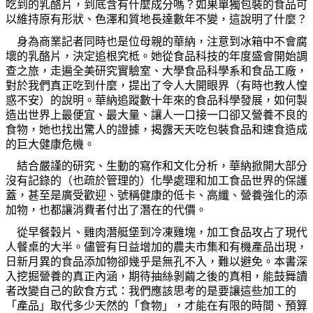
吃到的乳酪片，到底含有什麼成分嗎？如果單獨包裝的食品可
以維持原有形狀、色澤和質地長達數年不變，這說明了什麼？
身為商業記者同時也是位母親的華納，注意到冰箱中不會腐
壞的乳酪片，決定追根究柢。她從食品科技的年度盛會開始調
查之旅，走遍全美研究實驗室、大學食品科學系和食品工廠，
對於我們真正吃到什麼，提出了令人大開眼界（有時也教人惶
惑不安）的說明。華納追蹤數十年來的食品科學發展，如何製
造出世界上最便宜、最大量、讓人一口接一口卻又營養不良的
食物，她也找出驚人的證據，揭露天天吃包裝食品和速食造成
的巨大健康危機。
結合嚴謹的研究、生動的寫作和文化分析，華納掀開大部分
沒有記錄的（也疏於管理的）化學處理和加工食品世界的保護
蓋，甚至是廣受歡迎、號稱健康的低卡、高纖、營養強化的添
加物，也都讓消費者付出了潛在的代價。
從早餐穀片、雞肉潛艇堡到冷凍雞塊，加工食品攻占了現代
人餐桌的大半。儘管有日益增加的農夫市集和有機產品出現，
日新月異的食品添加物卻幾乎是無孔不入，難以避免。本書深
入挖掘營養的真正內涵，期待抽絲剝繭之後的真相，能鼓舞讀
者改變自己的飲食方式：我們應該思考的是要讓這些加工的
「產品」取代多少天然的「食物」，才能在有限的時間、預算