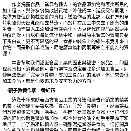
作者揭露食品工業靠各種人工的食品添加物和匪夷所思的
加工程序，幫許多食物改變質地、降低成本、延長保存期限，
提供方便但卻犧牲營養的真相。透過作者的走訪，我們方知單
片乳酪與天然乳酪相去甚遠，而穀片在加工中失去了原有的維
生素，而需靠人工添加做營養強化、大豆替代肉製品居然要用
鹽酸洗澡，再以強鹼氫氧化鈉中和，結果原本豐富的營養只剩
下蛋白質。更不可思議的是，食品包裝盒上的維生素竟非來自
食物，而是取自羊毛脂、尼龍廢棄物和丙酮等完全不能吃的資
源！
本書幫助我們認識食品工業的歷史與祕密、食品加工的歷
程與真相，消費者則可自行選擇及決定要吃多少加工食品。即
使無法做到「完全真食物，零加工食品」的境界，但追求最低
加工食品，應是你我追求食安可努力的方向。
‧
親子教養作家 番紅花
這幾十年來隨著西方食品工業的發達和廣告行銷業的精美
包裝，我們幾乎要誤以為「食品」等於「食物」了，然而讓我
們放慢腳步去思想，動手炒一盤箭竹筍當然是食物，但打開冷
凍的鮭魚炒飯進微波爐加熱，那也是食物嗎？動手用芋頭丁和
地瓜丁，加了點粗砂糖去煮一碗甜湯這當然是食物，但打開真
空包的洋芋片和辣雞翅當點心，而那也是食物嗎？當大量的化