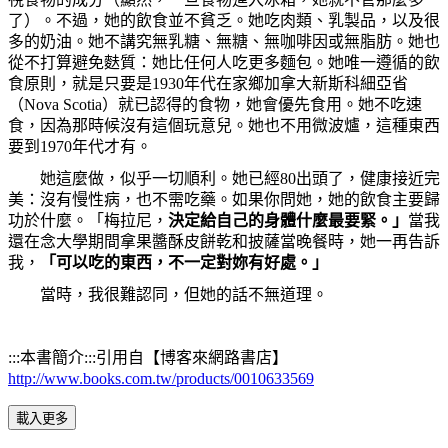
了）。不過，她的飲食並不貧乏。她吃肉類、乳製品，以及很
多的奶油。她不講究無乳糖、無糖、無咖啡因或無脂肪。她也
從不打算避免麩質：她比任何人吃更多麵包。她唯一遵循的飲
食原則，就是只要是
1930
年代在家鄉加拿大新斯科細亞省
（
Nova Scotia
）就已認得的食物，她會優先食用。她不吃速
食，因為那時候沒有這個玩意兒。她也不用微波爐，這種東西
要到
1970
年代才有。
她這麼做，似乎一切順利。她已經
80
出頭了，健康接近完
美：沒有慢性病，也不需吃藥。如果你問她，她的飲食主要歸
功於什麼。「梅拉尼，
決定給自己的身體什麼最要緊。」
當我
還在念大學期間拿果醬酥皮餅乾和披薩當晚餐時，她一再告訴
我，
「可以吃的東西，不一定對妳有好處。」
當時，我很難認同，但她的話不無道理。
:::
本書簡介
:::
引用自【博客來網路書店】
http://www.books.com.tw/products/0010633569
載入更多