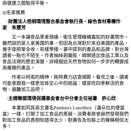
與健康之間取得平衡。
◎
名家推薦
‧
財團法人梧桐環境整合基金會執行長、綠色食材專欄作
家 朱慧芳
又一本讓食品業者頭痛，衛生管理機構尷尬的好書問市。
雖然說的是人家美國的事，但因為台灣對於來自美國的產品，
幾乎是照單全收，有樣學樣，書中提到的產品和品牌，對台灣
讀者一點也不陌生。作者抽絲剝繭般，娓娓道出食品工業以及
食品法規的歷史演變，詳細描述天然食物如何一步步的轉變成
為複雜的產品。
作者以柯南的精神，耗時費力訪查細節。看完之後，讀者
可能會跟我一樣更加肯定心中的結論：還是吃四季鮮活的食
物，遠離加工品吧！
‧
主婦聯盟環境保護基金會台中分會主任祕書 許心欣
本書如同其英文書名
Pandora's Lunchbox
（潘朵拉的便當
盒）一樣，打開了加工食品的黑箱，消費者將會赫然發現我們
對加工食品的真相知道得太少，對廣告及包裝上的聲稱相信太
多！