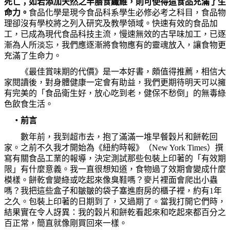
死亡；如若添加天然之半膳食纖維，則可使得這食品充滿了生
命力。
食品化學是現今食品科系學生必修必考之科目，食品物
理卻沒有學校將之列入研究及教學領域。快速有效的食品加
工，已成為現代食品科技主流，慢速無效的古早味加工，已逐
漸為人所淡忘，我們應逐漸將食物應有的靈魂放入，讓食物更
充滿了生命力。
《最佳賞味期的代價》是一本好書，頗值得推薦，相信大
家閱讀後，對身體健康一定會有助益，我們更期待明天可以擁
有完美的「食品衛生好，放心吃到老，健保不愁倒」的無毒綠
色飲食生活。
‧
前言
數年前，我到超市去，抱了滿滿一堆早餐穀片和餅乾回
家。之前不久我才開始為《紐約時報》（
New York Times
）撰
寫有關食品工業的報導，決定測試那些包裝上印著的「有效期
限」有什麼意義。我一直很想知道，食物過了效期會變成什麼
模樣。餅乾會變綠或吃起來像臭鞋嗎？麥片裡面會爬出小蟲
嗎？我把這些盒子和皺皺的袋子塞進廚房的櫃子裡，約有
1
年
之久。包裝上印著的日期到了，又過期了。當我打開它們時，
結果實在令人訝異：我的穀片和餅乾看起來和吃起來都百分之
百正常，簡直就像剛買回來一樣。