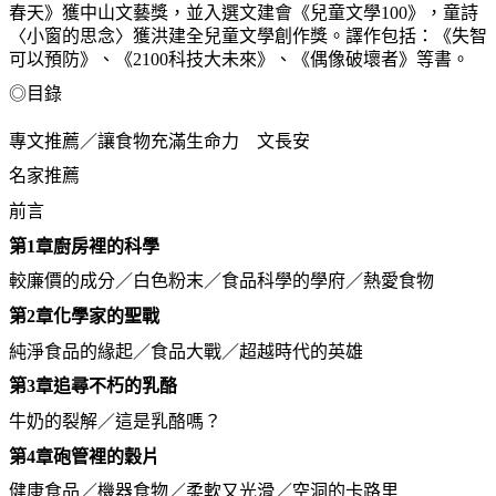
春天》獲中山文藝獎，並入選文建會《兒童文學
100
》，童詩
〈小窗的思念〉獲洪建全兒童文學創作獎。譯作包括：《失智
可以預防》、《
2100
科技大未來》、《偶像破壞者》等書。
◎
目錄
專文推薦／讓食物充滿生命力 文長安
名家推薦
前言
第
1
章
廚房裡的科學
較廉價的成分／白色粉末／食品科學的學府／熱愛食物
第
2
章
化學家的聖戰
純淨食品的緣起／食品大戰／超越時代的英雄
第
3
章
追尋不朽的乳酪
牛奶的裂解／這是乳酪嗎？
第
4
章
砲管裡的穀片
健康食品／機器食物／柔軟又光滑／空洞的卡路里