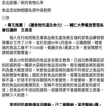
走出迷霧／新的食物比率
食品添加物相關名詞中英對照
◎
序
‧
專文推薦：〈讓食物充滿生命力〉
──
輔仁大學餐旅管理系
兼任講師 文長安
個人在行政院衛生署食品衛生處及衛生福利部食品藥物管
理署計工作了
25
年，並於民國
99
年
3
月退休，公職期間，稽查
過的食品工廠不下
1500
家，餐廳亦有
1
萬家之多，食安閱歷可
謂相當完整豐富。
過去
20
年對國民的食品安全衛生教育，已成功教導國民認
知防腐劑是一種罪大惡極的食品添加物，衛生機關並將防腐劑
列為重大稽查項目，年節食品更是將防腐劑不符規定之食品列
為新聞發布重點；國民亦對食品的變質、發霉及腐敗感到受創
與不滿，於是乎於保存期限內不會變色、不會變味、更不會腐
敗的食品紛紛應運而生，宣稱不含防腐劑的食品更是到處可
見；但食品中不添加防腐劑，卻變得更不會腐敗變質之原委，
卻鮮少人知道。
常用的防腐劑僅有丙酸鈉、己二烯酸鈉、苯甲酸鈉
3
種，