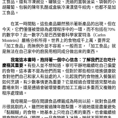
工食品。還有冷凍豌豆、罐裝豆、洗過的盒裝菠菜、袋裝的小
胡蘿蔔、包裝的陳年乳酪或盒裝冷凍漢堡牛絞肉，也都不是加
工食品。
在某一時間點，這些產品顯然預示著新產品的出現。但在
今天，它們僅僅被登錄為處理程序中的一環，而不包括在
70%
的數字中？此一數字乃是巴西營養科學家蒙特洛（
Carlos
Monteiro
）嚴格分析所得。世界上的食物成千上萬，要界定
「加工食品」而無例外並不容易。一般而言，「加工食品」就
是無法在自己家中的廚房用相同成分做出來的東西。
我寫這本書時，抱持著一個中心信念：了解我們正在吃什
麼極其重要。
有些人並不想知道，寧可平靜地繼續吃自己偏愛
的食物，這本書不是為他們而寫。但對於那些相信增進健康飲
食對他們自己和家人有益處的人，比起我們的食物進入餐盤前
如何烹調，有少數事情更為重要？它是經過合理管道完整地由
農場來到，還是通過會破壞營養的加工工廠以多重而又複雜的
程序處理過。
我母親是一個在閱讀食品標籤成為時尚以前，就對食品標
示很挑剔的人。雖然她嘗過陳年酪梨醬，不過她還是盡量避免
「黏糊糊」的食物。她基本上只吃自己煮的東西，也會繼續檢
視食物的成分（顯然，一旦食物進入冰箱，她就不管那麼多