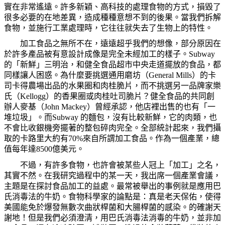
實在非常遙遠。許多新穎、高科技的處理食物的方式，損毀了
很多必要的在地差異，造成種種意想不到的後果。當我們拆解
食物，並施行工業處理時，它往往就失去了生物上的特性。
加工食品之無所不在，遠遠超乎我們的想像，部分原因在
於許多產品被有意設計成像是完全未經加工的樣子。
Subway
的「新鮮」三明治，和健全食品超市中央走道擺放的食品，都
同樣讓人困惑。為什麼要挑選通用磨坊（
General Mills
）的卡
司卡得農場出品的水果圈和肉桂脆片，而不挑選另一品牌家樂
氏（
Kellogg
）的香果圈或肉桂吐司脆片？健全食品的共同創
辦人麥基（
John Mackey
）曾經承認，他店裡出售的也有「一
堆垃圾」。而
Subway
的麵包，沒有比較新鮮，它的肉類，也
不會比收銀機旁擺著的整包碎肉完全。全部統計起來，我們攝
取的卡路里大約有
70%
來自所謂加工食品。作為一個產業，總
值每年達
8500
億美元。
不過，有許多食物，也許會被某些人冠上「加工」之名，
其實不然。在我研究過程中的某一天，我出席一個產業會議，
主題是在探討食品加工的益處。最常被舉出的事例就是應用巴
氏消毒法的牛奶。食物科學家的論點是：真是老天保佑，使得
美國能免於爆發無數次曲狀桿菌和大腸桿菌的感染。的確謝天
謝地！但是我們必須澄清，用巴氏消毒法消毒的牛奶，並非加