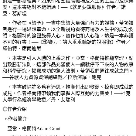
對是一部新經典，如果你希望提高職場及人生的生產力及快樂
度，這本書絕對不能錯過！──《就是要說服你》作者／諾
亞．葛斯坦
‧作者在《給予》一書中集結大量強而有力的證據，帶領讀
者進行一場思想革命，以全新視角看待商場及人生中的成功要
領。格蘭特的論證鼓舞人心，寫作也扣人心弦，這是一本非讀
不可的好書！──《影響力：讓人乖乖聽話的說服術》作者／
羅伯特．席爾迪尼
‧本書是引人入勝的上乘之作，亞當．格蘭特推翻常理，點
出致勝新法則，這部作品充滿使人一讀就停不下來的人物故事
和科學研究，揭露成功的驚人法則，帶領我們通往成就之門。
──谷歌人力資源資深副總裁／拉斯澤羅．鮑克
‧本書破除許多舊有迷思，推翻付出即軟弱、掠奪即成就的
成見，作者格蘭特帶領我們掌握人際互動的力與美！──杜克
大學行為經濟學教授／丹．艾瑞利
◎
作者介紹
○作者簡介
亞當．格蘭特
Adam Grant