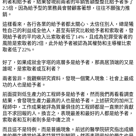
利者和給予者，結果發現前兩者的年銷售額整整比給予者多了
2.5
倍，因為給予型的業務員會替顧客著想，往往不願強力推
銷。
這樣看來，各行各業的給予者都太關心、太信任別人，總是犧
牲自己的利益成全他人，甚至有研究比較給予者和索取者，發
現給予者的平均收入比索取者低了
14%
，且成為犯罪受害者的
風險是索取者的
2
倍，此外給予者被認為其權勢和主導權比索
取者低了
22%
。
好了，如果成就金字塔的底層多是給予者，那高居頂端的又是
誰呢，是索取者或互利者？
兩者皆非。我觀察研究資料，發現一個驚人現象：社會上最成
功的人也是給予者。
前面提到低生產力的工程師多是給予者，然而我們再看看調查
結果，會發現生產力最高的人也是給予者。上述研究的加州工
程師中，工作成果被評為質量俱佳的工程師都是一直樂於貢獻
且不求回報的人。換言之，表現最差和最好的人都是給予者，
索取者和互利者則多是中庸之流。
而且這不是特例，而是普遍現象。前述的醫學院研究指出成績
差的學生通常給予者特質特別鮮明，然而表現最好的學生也是