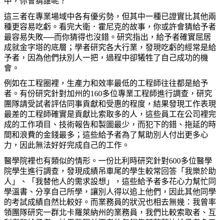
中，你會猜誰呢？
這三者在專業場域中各有優劣勢，但其中一種已證實比其他兩
種更容易吃虧。看完大衛．霍尼克的故事，你或許會猜給予者
最容易失敗──而你猜得也沒錯。研究指出，給予者確實屈居
成就金字塔的底層；學者研究各大行業，發現吃虧的經常是給
予者，因為他們扶別人一把，過程中卻犧牲了自己成功的機
會。
例如在工程圈裡，生產力和效率最低的工程師往往都是給予
者。有份研究針對加州的
160
多位專業工程師進行調查，研究
團隊請受試者評估同事貢獻和受惠的程度，結果發現工作表現
最差的工程師確實是貢獻比索取多的人，這些員工在公司裡完
成的工作項目、技術報告和製圖最少，而犯下的錯、拖延的時
間和浪費的金錢最多；這些給予者為了幫助別人付出更多心
力，因此無法好好完成自己的工作。
醫學院裡也有類似的情形。一份比利時研究針對
600
多位醫學
院學生進行調查，發現成績吊車尾的學生較常回答「我樂於助
人」、「我替他人的需求設想」，這些給予者多花心力幫忙同
學溫書、分享自己所學，讓別人得以追上他們，因此其他同學
的考試成績自然比較好。而業務員的狀況也相去無幾：我曾率
領團隊研究一群北卡羅萊納州的業務員，我們比較索取者、互