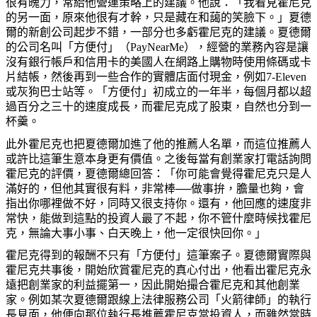
很有魄力，常給他營運策略上的建議。他說：「我看見霍尼克
的另一面，原來他很有才幹，只是藏在和藹的笑臉下。」夏德
爾的新創公司起步不錯，一部分也多虧霍尼克的建議。夏德爾
的公司名叫「方便付」（
PayNearMe
），經營的業務內容是讓
沒有銀行帳戶和信用卡的美國人在網路上購物時使用條碼或卡
片結帳，然後再到一些合作的實體店面付現金，例如
7-Eleven
或灰狗巴士站等。「方便付」初成立的一年半，每個月都以超
過百分之三十的速度成長，而霍尼克成了股東，自然也分到一
杯羹。
此外霍尼克也把夏德爾加進了他的推薦人名單，而這位推薦人
或許比這筆生意本身更有價值。之後每當有創業家打電話詢問
霍尼克的評價，夏德爾總回答：「你可能會覺得霍尼克只是人
滿好的，但他其實很有料，非常棒──做事拚，膽量也夠，會
指出你哪裡做不好，同時又很支持你。還有，他回應的速度非
常快，能做到這點的投資人最了不起，你不管什麼時候找霍尼
克，無論大事小事、白天晚上，他一定很快回你。」
霍尼克得到的報酬不只有「方便付」這筆案子。夏德爾實際與
霍尼克共事後，開始欣賞霍尼克的真心付出，他看出霍尼克永
遠把創業家的利益擺第一，因此開始撮合霍尼克和其他創業
家。例如某次夏德爾跟線上法律服務公司「火箭律師」的執行
長見面，他便向那位執行長推薦霍尼克當投資人，而雖然當時