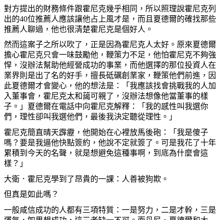
對方提出的財務條件跟霍尼克幾乎相同，所以照理說霍尼克列
出的
40
位推薦人應該讓他占上風才是，而且夏德爾的確找那些
推薦人聊過，他也很清楚霍尼克是個好人。
然而這案子之所以吹了，正是因為霍尼克人太好。原來夏德爾
擔心霍尼克只會一味鼓勵他，鞭策力不足，他怕霍尼克不夠強
悍，沒辦法幫助他經營成功的事業，而他選擇的那位投資人在
業界則是出了名的好手，擅長砥礪創業家，鞭策他們前進，因
此夏德爾才會變心，他的想法是：「我應該找會挑戰我的人加
入董事會，霍尼克太和藹可親了，沒辦法想像他當董事的樣
子。」夏德爾在電話中向霍尼克解釋：「我的感性叫我選你
們，理性卻叫我選他們，最後我決定聽從理性。」
霍尼克簡直晴天霹靂，他開始在心裡放馬後砲：「我是傻子
嗎？要是我逼他快點簽約，他說不定就簽了。可是我花了十年
累積到今天的名聲，就是想避免這種事啊，到底為什麼會這
樣？」
大衛．霍尼克學到了昂貴的一課：人善被狗欺。
但真是如此嗎？
一般咸信成功的人都有三項特質：一是努力，二是才幹，三是