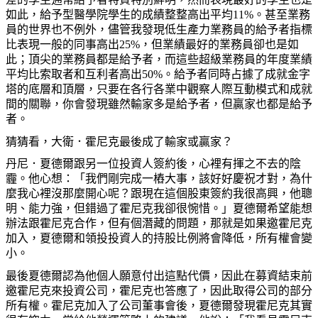
如此，給予型醫學院學生的成績整整高出平均
11%
。甚至業務
員的世界也不例外，儘管我發現低生產力業務員的給予者指標
比表現一般的同事高出
25%
，但業績最好的業務員卻也是如
此；頂尖的業務員都是給予者，而這些超級業務員的年度業績
平均比索取者和互利者高出
50%
。給予者同時占據了成就金字
塔的底層和頂層，只要在各行各業中觀察人際互動模式和成就
間的關聯，你會發現雖然輸家多是給予者，但贏家也都是給予
者。
猜猜看，大衛．霍尼克最後成了輸家或贏家？
丹尼．夏德爾跟另一位投資人簽約後，心裡有揮之不去的陰
霾。他心想：「我們剛完成一樁大事，該好好慶祝才對，為什
麼我心裡沒那麼開心呢？跟現在這個股東簽約我很高興，他聰
明、能力強，但錯過了霍尼克我卻很惋惜。」夏德爾希望能想
辦法跟霍尼克合作，但有個潛藏的問題，那就是如果邀霍尼克
加入，夏德爾和領投投資人的持股比例將會降低，所有權會變
小。
最後夏德爾認為他個人願意付出這點代價，因此在募資結束前
邀霍尼克來投資公司，霍尼克也答應了，因此取得公司的部分
所有權。霍尼克加入了公司董事會後，夏德爾發現霍尼克其實