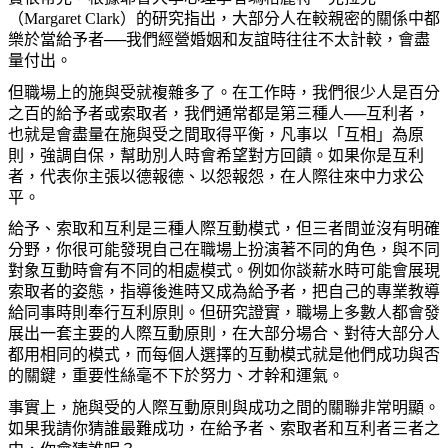
（
Margaret Clark
）的研究指出，大部分人在較親密的關係中都
樂於當給予者──我們經營婚姻和友誼時往往不太計較，會盡
量付出。
但職場上的施與受就複雜多了。在工作時，我們很少人是百分
之百的給予者或索取者，我們通常都是第三種人──互利者，
也就是會盡量在施與受之間取得平衡，凡事以「互相」為原
則，強調自保，幫助別人時會希望對方回饋。如果你是互利
者，代表你主張以德報德、以怨報怨，在人際往來中力求公
平。
給予、索取和互利是三種人際互動模式，但三者間並沒有明確
分野，你很可能發現自己在職場上扮演著不同的角色，與不同
對象互動時會有不同的相處模式。
例如你談薪水時可能會展現
索取者的姿態，指導後進時又成為給予者，把自己的專業教導
給同事時則奉行互利原則。但研究證實，職場上多數人都會發
展出一套主要的人際互動原則，在大部分場合、對待大部分人
都用相同的模式，而每個人選擇的互動模式就是他們成功與否
的關鍵，重要性絲毫不下於努力、才幹和運氣。
事實上，施與受的人際互動原則與成功之間的關聯非常明顯。
如果我請你猜誰最難成功，在給予者、索取者和互利者三者之