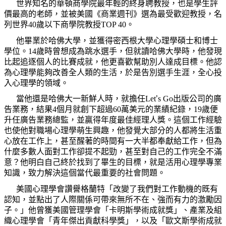
世界知名的華頓商學院最年輕的終身聘教授，也是學生評
價最高的老師，並被美國《商業週刊》選為最受歡迎教授，名
列世界
40
歲以下商學院教授
TOP 40
。
他畢業於哈佛大學，並獲得密西根大學心理學碩士和博士
學位。
14
歲時曾想成為跳水選手，但就讀哈佛大學時，他發現
比起追逐個人的比賽成就，他更喜歡幫助別人達成目標。他認
為心理學能夠改善全人類的生活，於是告別選手生涯，全心投
入心理學的領域。
當他還是哈佛大一新鮮人時，就擔任
Let
’
s Go
出版公司的廣
告業務，結果
4
個月就創下超過
60
萬美元的業績紀錄，
19
歲便
升任廣告業務總監，並贏得年度最佳經理人獎。這個工作經驗
也使他對職場心理學萌生興趣，他發覺大部分的人都將生活重
心放在工作上，甚至醒著的時間有一大半都奉獻給工作，但為
什麼多數人面對工作卻提不起勁，甚至對自己的工作完全不滿
意？他明白自己終於找到了畢生的目標，就是活用心理學專業
知識，致力解決這個當代最重要的社會問題。
美國心理學會讚譽格蘭特「改變了我們對工作動機的既有
認知，並點出了人際關係可帶來無所不在、強而有力的激勵因
子。」他曾獲美國管理學會「卡明斯學術成就獎」、產業及組
織心理學會「青年傑出貢獻科學獎」，以及「歐文斯學術成就