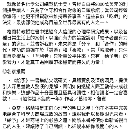
就像著名化學公司總裁杭士曼，曾經白白將
9800
萬美元的利
潤拱手讓人，只為了信守和合作對象的口頭承諾；當公司經營
慘澹時，他更不惜貸款來維持慈善事業。這些看似「吃虧」的
決定，最後卻使他成為目前全世界最富有的人之一。
格蘭特教授在書中透過令人信服的心理學研究成果，以及各
種日常生活上的案例，以強而有力的論證說明「給予者最有力
量」的道理，並告訴我們，未來將是「分享」和「合作」的時
代，成功的鎖鑰在於「謙遜」和「柔軟」。當「索取者」只注
重自身權益、「互利者」只衡量公平往來，只有「給予者」的
影響力，才能真正為團體帶來穩定而持久的力量！
◎名家推薦
‧《給予》一書集結尖端研究、具體實例及深度洞見，提供
引人深思並教人驚嘆的見解，闡明如何透過人際互動帶來成就
和快樂。這部作品十分重要且極具可讀性，相信讀者一定會喜
歡！──《過得還不錯的一年》作者／葛瑞琴．魯賓
‧亞當．格蘭特是正向心理學的明日之星！他在本書中完美
地結合了科學與商場成敗的故事，說服我們以長期眼光來看，
「給予」才是商場上的必勝之道。閱讀本書將使你重新省視自
己的人生，建議除了自己閱讀，也送幾本給你最關心的人。