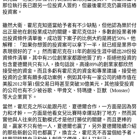
那位執行長已跟另一位投資人簽約，但最後霍尼克仍贏得這樁
投資案。
雖然大衛．霍尼克知道當給予者有不少缺點，但他認為樂於付
出正是他在創投業成功的關鍵。霍尼克估計，多數創投業者捧
出投資條件清單後，成功簽下案子的比例大約是將近
50%
。他
解釋：「如果你想簽的投資案可以拿下一半，就已經是業界中
表現很好的了。」然而霍尼克在
11
年的創投生涯中遞出
28
份投
資條件清單，其中有
25
位創業家都跟他簽了約，拒絕他投資的
包含夏德爾共只有
3
人，換句話說，高達
89%
的創業家都欣然
接受他的資金。而且多虧有霍尼克的資金和專業建議，接受他
投資的企業有頗多成功案例，例如其中有一家公司的總市值在
美股
2012
年第
1
個交易日時甚至突破
30
億美元，其他接受投資
的公司也有不少被谷歌、甲骨文、特瑪捷、巨獸（
Monster
）
等大企業買下。
當然，霍尼克之所以能跟丹尼．夏德爾合作，一方面是因為努
力和才幹，一方面是他看女兒比賽時幸運站對了地方，然而其
實他與人往來的互動模式才是他打勝仗的關鍵。而且更棒的
是，贏家不只有他一人，夏德爾也贏了，另外夏德爾陸續介紹
的那些新創公司也都贏了，換言之，霍尼克不吝當個給予者，