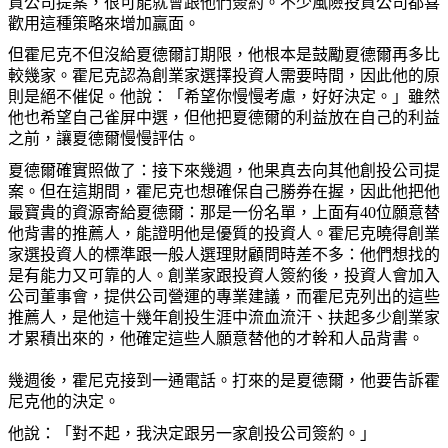
資公司提案，很可能就會跟他們簽約。不少風險投資公司都喜
歡用這種策略來增加贏面。
但霍尼克不但沒給夏德爾訂期限，他根本是鼓勵夏德爾再多比
較幾家。霍尼克認為創業家選擇投資人需要時間，因此他的原
則是絕不催促。他說：「希望你慢慢考慮，好好決定。」雖然
他也希望自己雀屏中選，但他把夏德爾的利益放在自己的利益
之前，讓夏德爾慢慢評估。
夏德爾確實照做了：接下來幾週，他果真去向其他創投公司提
案。但在這期間，霍尼克也想確保自己勝券在握，因此他把他
最寶貴的資源寄給夏德爾：那是一份名單，上面有
40
位願意替
他背書的推薦人，能證明他是優質的投資人。霍尼克曉得創業
家選投資人的標準跟一般人選理財顧問時差不多：他們想找的
是有能力又可靠的人。創業家跟投資人簽約後，投資人會加入
公司董事會，提供公司營運的專業建議，而霍尼克列出的這些
推薦人，是他這十幾年創投生涯中流血流汗、扶起多少創業家
才累積出來的，他確定這些人願意替他的才幹和人品背書。
幾週後，霍尼克接到一通電話。打來的是夏德爾，他要告訴霍
尼克他的決定。
他說：「對不起，我決定跟另一家創投公司簽約。」