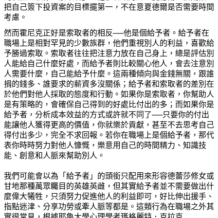
把自己簽下投資案的目標擺第一，不在意夏德爾是否需要時間
考慮。
然而霍尼克正好是索取者的相反──他是個給予者。給予者在
職場上是相對罕見的少數族群，他們重視別人的利益，喜歡給
予勝過索取。索取者往往把注意力放在自己身上，總是評估別
人能給自己什麼好處，而給予者則比較關心他人，會去注意別
人需要什麼，自己能給予什麼。這兩種傾向與金錢無關，跟誰
捐的錢多、誰要求的薪資多沒關係；給予者和索取者的差別在
於他們對他人採取的態度和行動。如果你是索取者，你幫助人
是有策略的，會確保自己得到的好處比付出的多；而如果你是
給予者，分析成本效益的方式或許就不同了──只要你的付出
能讓他人獲得更高的價值，你就樂於貢獻，甚至不去思考自己
得付出多少，完全不求回報。若你在職場上是個給予者，那代
表你時時努力對他人慷慨，樂意用自己的時間精力、知識技
能、創意和人脈來幫助別人。
我們可能會以為「給予者」的頭銜只配用來形容德蕾莎修女或
甘地那種萬眾矚目的英雄英雌，但其實給予者並不需要做出什
麼偉大犧牲，只須努力促進他人的利益即可，好比伸出援手、
指點迷津、分享功勞或牽人脈等都是。這類行為在職場之外其
實很常見，根據耶魯大學心理學者瑪格麗特．克拉克