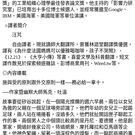
獎」的工業組織心理學最佳發表論文獎。他主持的「影響力研
究室」已培育出十多位博士候選人，並經常獲邀至
Google
、
IBM
、美國海軍、美國陸軍等單位演講。
○譯者簡介
汪芃
自由譯者，現就讀師大翻譯所，曾獲林語堂翻譯獎優選，
譯有《為什麼法國媽媽可以優雅喝咖啡，孩子不哭鬧》、
《
12.21
》、《大亨小傳》等書，喜愛文學及科普翻譯，短文
譯作散見於探索頻道雜誌、彭博商業周刊、
Wired.tw
等。
◎內容連載
施與受的原則跟外交原則一樣──務必給一拿十。
──作家暨幽默大師馬克．吐溫
故事要從矽谷說起，在一個陽光燦爛的週六早晨，兩位以女兒
為傲的父親在一個足球場旁認識了。他們年幼的女兒正一起踢
足球，兩人站在場邊看，沒過多久，他們就扯開話匣子聊起工
作的事。兩個男人之中個頭比較高的是丹尼．夏德爾，他是創
業家，開過好幾家公司，待過網景、摩托羅拉和亞馬遜等企
業。他神色緊繃，留著一頭深棕色的頭髮，而一聊起商場的事