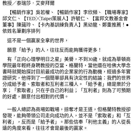
教授／泰瑞莎．艾麥拜爾
【暢銷作家】吳若權、【暢銷作家】李欣頻、【職場專家】
邱文仁、【
TED
╳
Taipei
策展人】許毓仁、【富邦文教基金會
董事】陳藹玲、【卡內基訓練負責人】黑幼龍、鄭重推薦！●
依姓名筆劃序排列
這不是一個贏家全拿的世界，
願意「給予」的人，往往反而能夠獲得更多！
有「正向心理學明日之星」美譽，不到
30
歲，就成為華頓商
學院最年輕終身聘教授的亞當‧格蘭特，當他還在哈佛大學念
書時就開始探討目前最成功的企業家的行為動機，經過多年實
證研究，他得到了一個簡單卻具有決定性的結論：我們的世界
分成給予者、索取者和互利者三種人。「給予者」總是樂於分
享；「索取者」只在乎自己的利益；「互利者」則為了可預期
的好處，願意付出相對的代價。
一般人總認為商場如戰場，掠奪才是王道，但格蘭特教授卻
發現，能夠帶領公司走向成功的人，並不是「索取者」和「互
利者」，反而是「給予者」。那些信奉「利他主義」的人從長
遠的角度來看，往往才會是最後的贏家。