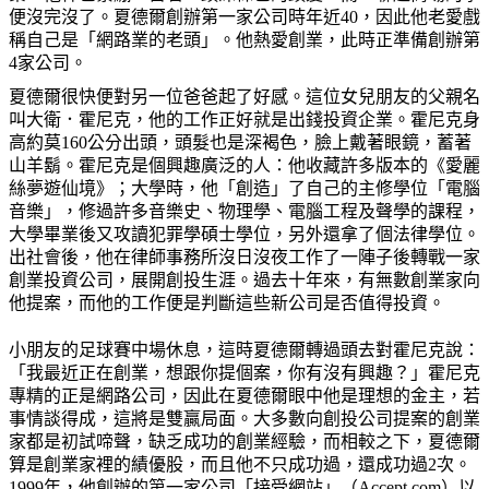
便沒完沒了。夏德爾創辦第一家公司時年近
40
，因此他老愛戲
稱自己是「網路業的老頭」。他熱愛創業，此時正準備創辦第
4
家公司。
夏德爾很快便對另一位爸爸起了好感。這位女兒朋友的父親名
叫大衛．霍尼克，他的工作正好就是出錢投資企業。霍尼克身
高約莫
160
公分出頭，頭髮也是深褐色，臉上戴著眼鏡，蓄著
山羊鬍。霍尼克是個興趣廣泛的人：他收藏許多版本的《愛麗
絲夢遊仙境》；大學時，他「創造」了自己的主修學位「電腦
音樂」，修過許多音樂史、物理學、電腦工程及聲學的課程，
大學畢業後又攻讀犯罪學碩士學位，另外還拿了個法律學位。
出社會後，他在律師事務所沒日沒夜工作了一陣子後轉戰一家
創業投資公司，展開創投生涯。過去十年來，有無數創業家向
他提案，而他的工作便是判斷這些新公司是否值得投資。
小朋友的足球賽中場休息，這時夏德爾轉過頭去對霍尼克說：
「我最近正在創業，想跟你提個案，你有沒有興趣？」霍尼克
專精的正是網路公司，因此在夏德爾眼中他是理想的金主，若
事情談得成，這將是雙贏局面。大多數向創投公司提案的創業
家都是初試啼聲，缺乏成功的創業經驗，而相較之下，夏德爾
算是創業家裡的績優股，而且他不只成功過，還成功過
2
次。
1999
年，他創辦的第一家公司「接受網站」（
Accept.com
）以