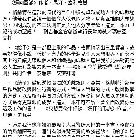
──《邁向圓滿》作者／馬汀．塞利格曼
‧格蘭特在這部劃時代的巨作中檢視卓越成功人士的成就秘
方，他帶我們認識一個個令人敬佩的人物，以實證推翻大眾迷
思，證明成功的不二法則正是與他人分享榮耀，這是一本
21
世
紀的成功聖經！──耐吉基金會創辦執行長暨總裁／瑪麗亞．
艾托
‧《給予》是一部極上乘的作品，格蘭特端出三重饗宴：故
事說得像小說一樣好，有力的科學洞見令人大開眼界，而奠基
其上的建議更帶領個人和組織邁向成就。這是我所見過對商場
及人生最有影響力的一本書！──哈佛商學院教授暨《進步原
則》共同作者／泰瑞莎．艾麥拜爾
‧《給予》徹底逆轉職場的遊戲規則，亞當．格蘭特這部精
采作品將改變醫生行醫的方式、管理人管理的方式、教師教學
的方式，以及所有老闆領導的方式，推動社會大眾以更適切的
方式獲得更耀眼的成就。這是一本不可不讀、會全面改變你生
活及工作的書！──《只想買條牛仔褲：選擇的弔詭》作者／
貝瑞．史瓦茲
‧這是我這幾年讀過最吸引人且鞭辟入裡的一本書，格蘭特
的論點鋪陳有力，道出看似違背直覺的致勝祕訣。《給予》絕