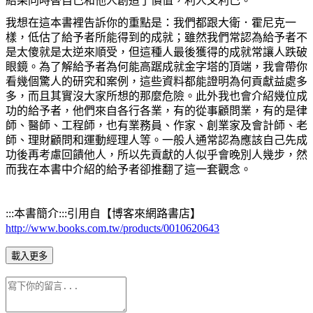
結果同時替自己和他人創造了價值，利人又利己。
我想在這本書裡告訴你的重點是：我們都跟大衛．霍尼克一
樣，低估了給予者所能得到的成就；雖然我們常認為給予者不
是太傻就是太逆來順受，但這種人最後獲得的成就常讓人跌破
眼鏡。為了解給予者為何能高踞成就金字塔的頂端，我會帶你
看幾個驚人的研究和案例，這些資料都能證明為何貢獻益處多
多，而且其實沒大家所想的那麼危險。此外我也會介紹幾位成
功的給予者，他們來自各行各業，有的從事顧問業，有的是律
師、醫師、工程師，也有業務員、作家、創業家及會計師、老
師、理財顧問和運動經理人等。一般人通常認為應該自己先成
功後再考慮回饋他人，所以先貢獻的人似乎會晚別人幾步，然
而我在本書中介紹的給予者卻推翻了這一套觀念。
:::
本書簡介:::引用自【博客來網路書店】
http://www.books.com.tw/products/0010620643
載入更多