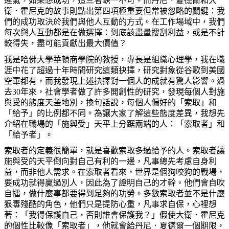
運氣，如果想成功，這三者缺一不可。而丹尼．夏德爾和大
衛．霍尼克的故事則點出第四項極重要但常被忽略的關鍵：我
們的成功取決於我們與他人互動的方式。在工作場域中，我們
每次與人互動都是在做選擇：到底該盡量搜刮利益，或是不計
較得失，盡可能貢獻出最大價值？
我是哈佛大學華頓商學院的教授，專長是組織心理學，我在職
涯中花了超過十年時間研究這類抉擇，研究對象從谷歌到美國
空軍都有，而我發現上述抉擇對一個人的成就有驚人影響。過
去
30
年來，社會學者做了許多開創性的研究，發現每個人對施
與受的態度天差地別，換句話說，每個人偏好的「索取」和
「給予」的比例都不同。為讓大家了解這些態度差異，我想先
介紹在職場的「施與受」天平上分踞兩端的人：「索取者」和
「給予者」。
索取者的定義很簡單，就是喜歡索取多過給予的人。索取者讓
施與受的天平倒向對自己有利的一邊，凡事總先考慮自身利
益，而非他人需求。在索取者看來，世界是個狗咬狗的戰場，
要成功就得贏過別人，因此為了證明自己的才幹，他們會自吹
自擂，做什麼事都要得到足夠的功勞。多數索取者並不是什麼
狠毒殘酷的角色，他們只是提防心重，凡事求自保，心裡想
著：「我得保護自己，否則誰會保護我？」假使大衛．霍尼克
的個性比較像「索取者」，他就會給丹尼．夏德爾一個期限，