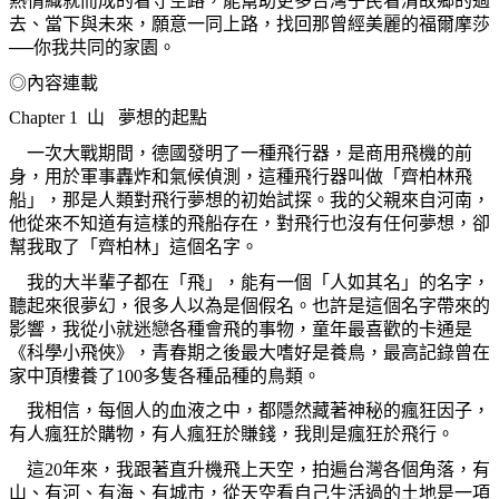
熱情織就而成的看守空路，能幫助更多台灣子民看清故鄉的過
去、當下與未來，願意一同上路，找回那曾經美麗的福爾摩莎
──你我共同的家園。
◎
內容連載
Chapter 1
山
夢想的起點
一次大戰期間，德國發明了一種飛行器，是商用飛機的前
身，用於軍事轟炸和氣候偵測，這種飛行器叫做「齊柏林飛
船」，那是人類對飛行夢想的初始試探。我的父親來自河南，
他從來不知道有這樣的飛船存在，對飛行也沒有任何夢想，卻
幫我取了「齊柏林」這個名字。
我的大半輩子都在「飛」，能有一個「人如其名」的名字，
聽起來很夢幻，很多人以為是個假名。也許是這個名字帶來的
影響，我從小就迷戀各種會飛的事物，童年最喜歡的卡通是
《科學小飛俠》，青春期之後最大嗜好是養鳥，最高記錄曾在
家中頂樓養了
100
多隻各種品種的鳥類。
我相信，每個人的血液之中，都隱然藏著神秘的瘋狂因子，
有人瘋狂於購物，有人瘋狂於賺錢，我則是瘋狂於飛行。
這
20
年來，我跟著直升機飛上天空，拍遍台灣各個角落，有
山、有河、有海、有城市，從天空看自己生活過的土地是一項