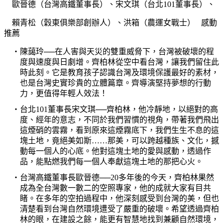
歐晉德（台灣高鐵董事長）、宋文琪（台北
101
董事長）、
賴青松（穀東俱樂部創辦人）、洪箱（農運女戰士）
感動
推薦
‧陳藹玲──在人害與天災的雙重威脅下，台灣被破壞的程
度與速度與日劇增。齊柏林從空中看台灣，讓我們留住此
時此刻。它是教育孩子認識台灣及環境保護最好的素材，
也是台灣史實珍貴的立體篇章。齊導演堅持夢想的行動
力，更值得年輕人效法！
‧台北
101
董事長
宋文琪──齊柏林，他冷靜地，以絕對的高
度、經年的意志，不同於我們習慣的視角，帶著我們飛出
這煙硝的雲霧，看到原來這煙霧底下，我們生生不息的這
塊土地，竟絕美如斯……那美，可以跨越種族、文化，撼
動每一個人的心底。他對這塊土地的愛與感動，透過作
品，能點燃我們每一個人奉獻這塊土地的那把心火。
‧台灣高鐵董事長
歐晉德──
20
多年後的今天，齊柏林果然
成為全台灣數一數二的空照專家，他的成就大家有目共
睹。在多年的空拍過程中，他深刻感受到台灣的美，但也
清楚看到台灣自然環境遭受了嚴重的破壞。希望透過齊柏
林的眼，在建設之餘，能更有智慧地找到兼顧自然環境，