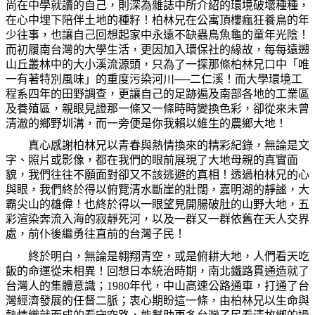
尚在中學就讀的自己，則深為雜誌中所介紹的環境破壞種種，
在心中埋下陪伴土地的種籽！柏林兄在公寓頂樓瘋狂養鳥的年
少往事，也讓自己回想起家中永遠不缺蟲鳥魚龜的童年光陰！
而初履南台灣的大學生活，更因加入環保社的緣故，每每遠遡
山丘叢林中的大小溪流源頭，只為了一探那條柏林兄口中「唯
一有著特別風味」的重度污染河川──二仁溪！而大學環境工
程系四年的田野調查，更讓自己的足跡遍及南部各地的工業區
及養殖區，親眼見證那一條又一條時時變換色彩，卻從來未曾
清澈的鄉野圳溝，而一旁便是你我賴以維生的農鄉大地！
真心感謝柏林兄以青春與熱情換來的精彩紀錄，無論是文
字、照片或影像，都在我們的眼前展現了大地母親的真實面
貌，我們往往不願面對卻又不該逃避的真相！透過柏林兄的心
與眼，我們終於得以俯覽清水斷崖的壯闊，嘉明湖的靜謐，大
霸尖山的雄偉！也終於得以一眼望見開腸破肚的山野大地，五
彩渲染奔流入海的寂靜死河，以及一群又一群依舊在天人交界
處，前仆後繼勇往直前的台灣子民！
終於明白，無論是翱翔青空，或是俯耕大地，人們看天吃
飯的命運從未相異！回想日本統治時期，南北鐵路貫通造就了
台灣人的集體意識；
1980
年代，中山高速公路通車，打通了台
灣經濟發展的任督二脈；衷心期盼這一條，由柏林兄以生命與