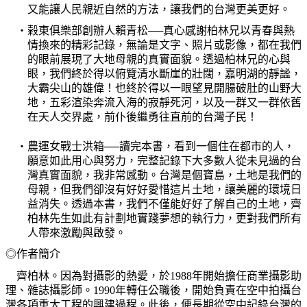
又能讓人民親近自然的方法，讓我們的台灣更美更好。
‧榖東俱樂部創辦人
賴青松──真心感謝柏林兄以青春與熱
情換來的精彩記錄，無論是文字、照片或影像，都在我們
的眼前展現了大地母親的真實面貌。透過柏林兄的心與
眼，我們終於得以俯覽清水斷崖的壯闊，嘉明湖的靜謐，
大霸尖山的雄偉！也終於得以一眼望見開腸破肚的
山野大
地，五彩渲染奔流入海的寂靜死河，以及一群又一群依舊
在天人交界處，前仆後繼勇往直前的台灣子民！
‧農運女戰士
洪箱──讀完本書，看到一個住在都市的人，
願意如此用心與努力，完整記錄下大多數人從未見過的台
灣真實面貌，我非常感動。台灣是個寶島，土地是我們的
母親，但我們卻沒有好好愛惜這片土地，讓美麗的環境日
益消失。透過本書，我們不僅能好好了解自己的土地，齊
柏林先生如此有計劃地實踐夢想的執行力，更對我們所有
人帶來激勵與啟發。
◎
作者簡介
齊柏林。因為對攝影的熱愛，於
1988
年開始擔任商業攝影助
理、雜誌攝影師。
1990
年轉任公職後，開始負責在空中拍攝台
灣各項重大工程的興建過程。此後，便長期從空中記錄台灣的