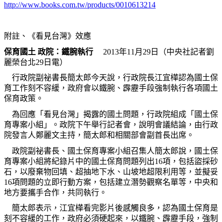
http://www.books.com.tw/products/0010613214
附註、《看見台灣》效應
保育國土 政院：鐵腕執行
2013年11月29日（中央社記者劉
麗榮台北29日電）
行政院副祕書長簡太郎今天說，行政院長江宜樺認為國土保
育工作刻不容緩，政府會以鐵腕、霹靂手段強制執行各項國土
保育政策。
為回應「看見台灣」揭露的國土問題，行政院組成「國土保
育專案小組」。政院下午舉行記者會，說明會議結論，由行政
院發言人鄭麗文主持，簡太郎和相關部會副首長出席。
政院副祕書長、國土保育專案小組召集人簡太郎說，國土保
育專案小組將紀錄片中的國土保育問題列出16項，包括盜採砂
石，以廢棄物回填、超抽地下水、山坡地超限利用等，並擬妥
16項問題的立即行動方案，包括建立潛勢觀察名單等，中央和
地方要攜手合作，共同執行。
簡太郎表示，江宜樺看完影片後感觸良多，認為國土保育是
刻不容緩的工作，政府必須硬起來，以鐵腕、霹靂手段，強制