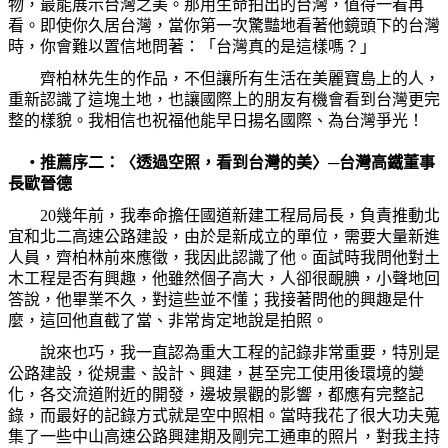
物，最能展示台灣之美。那用生命拍出的台灣，值得一看再
看。即使你久居台灣，當你第一次驚豔地看著他鏡頭下的台灣
時，你會難以置信地問著：「台灣真的是這樣嗎？」
齊柏林先生的作品，不但讓所有生活在美麗寶島上的人，
重新認識了這塊土地，也讓國際上的朋友有機會看到台灣更完
整的樣貌。我相信也祝福他能早日揚名國際、為台灣爭光！
‧推薦序二：〈透過空照，看到台灣的美〉─台灣高鐵董事
長
歐晉德
20
幾年前，我奉命擔任國道新建工程局局長，負責推動北
宜和北二高速公路建設，由於是新成立的單位，需要大量新進
人員，齊柏林前來應徵，我因此認識了他。面試時我問他對土
木工程是否有興趣，他雖然個子高大，人卻很靦腆，小聲地回
答說，他畢業不久，對這些並不懂；我接著問他的興趣是什
麼，這回他直截了當、非常肯定地說是拍照。
說來也巧，我一直認為重大工程的記錄非常重要，特別是
公路建設，從規畫、設計、興建，甚至完工使用後環境的變
化，各交流道附近的開發，邊坡景觀的影響，都應有完整記
錄，而最好的記錄方式就是空中照相。當時我花了很大功夫蒐
集了一些中山高速公路興建期及剛完工通車的照片，對我主持