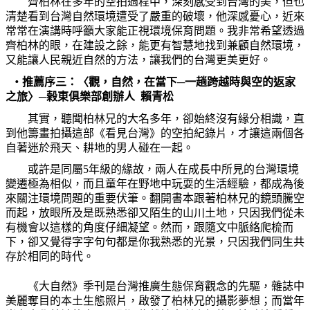
齊柏林在多年的空拍過程中，深刻感受到台灣的美，但也
清楚看到台灣自然環境遭受了嚴重的破壞，他深感憂心，近來
常常在演講時呼籲大家能正視環境保育問題。我非常希望透過
齊柏林的眼，在建設之餘，能更有智慧地找到兼顧自然環境，
又能讓人民親近自然的方法，讓我們的台灣更美更好。
‧
推薦序三：〈觀，自然，在當下─一趟跨越時與空的返家
之旅〉─榖東俱樂部創辦人
賴青松
其實，聽聞柏林兄的大名多年，卻始終沒有緣分相識，直
到他籌畫拍攝這部《看見台灣》的空拍紀錄片，才讓這兩個各
自著迷於飛天、耕地的男人碰在一起。
或許是同屬
5
年級的緣故，兩人在成長中所見的台灣環境
變遷極為相似，而且童年在野地中玩耍的生活經驗，都成為後
來關注環境問題的重要伏筆。翻開書本跟著柏林兄的鏡頭騰空
而起，放眼所及是既熟悉卻又陌生的山川土地，只因我們從未
有機會以這樣的角度仔細凝望。然而，跟隨文中脈絡爬梳而
下，卻又覺得字字句句都是你我熟悉的光景，只因我們同生共
存於相同的時代。
《大自然》季刊是台灣推廣生態保育觀念的先驅，雜誌中
美麗奪目的本土生態照片，啟發了柏林兄的攝影夢想；而當年