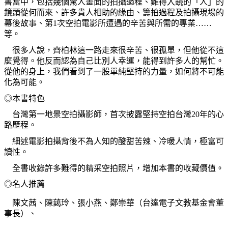
書當中，包括幾個驚人畫面的拍攝過程、難得入鏡的「人」的
鏡頭從何而來、許多貴人相助的緣由、籌拍過程及拍攝現場的
幕後故事、第
1
次空拍電影所遭遇的辛苦與所需的專業……
等。
很多人說，齊柏林這一路走來很辛苦、很孤單，但他從不這
麼覺得。他反而認為自己比別人幸運，能得到許多人的幫忙。
從他的身上，我們看到了一股單純堅持的力量，如何將不可能
化為可能。
◎
本書特色
台灣第一地景空拍攝影師，首次披露堅持空拍台灣
20
年的心
路歷程。
細述電影拍攝背後不為人知的酸甜苦辣、冷暖人情，極富可
讀性。
全書收錄許多難得的精采空拍照片，增加本書的收藏價值。
◎名人推薦
陳文茜、陳藹玲、張小燕、鄭崇華（台達電子文教基金會董
事長）、