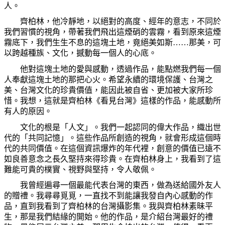
人。
齊柏林，他冷靜地，以絕對的高度、經年的意志，不同於
我們習慣的視角，帶著我們飛出這煙硝的雲霧，看到原來這煙
霧底下，我們生生不息的這塊土地，竟絕美如斯……那美，可
以跨越種族、文化，撼動每一個人的心底。
他對這塊土地的愛與感動，透過作品，能點燃我們每一個
人奉獻這塊土地的那把心火。希望永續的環境保護、台灣之
美、台灣文化的珍貴價值，能因此被自省、更加被大家所珍
惜。我想，這就是齊柏林《看見台灣》這樣的作品，能感動所
有人的原因。
文化的根是「人文」。我們一起認同的偉大作品，織出世
代的「共同記憶」。這些作品所創造的視角，就會形成這個時
代的共同價值。在這個資訊爆炸的年代裡，創意的價值已遠不
如良善意念之長久堅持來得珍貴。在齊柏林身上，我看到了這
難能可貴的樸實、視野與堅持，令人敬佩。
我曾經遍尋一個最能代表台灣的東西，做為送給國外友人
的贈禮。我尋尋覓覓，一直找不到能讓我發自內心感動的作
品，直到我看到了齊柏林的台灣攝影集。我與齊柏林素昧平
生，那是我們結緣的開始。他的作品，是介紹台灣最好的禮