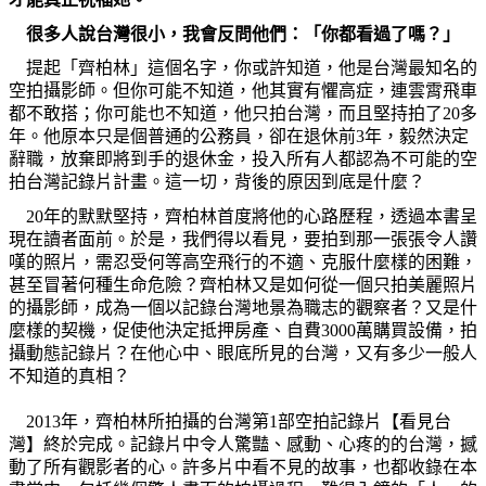
很多人說台灣很小，我會反問他們：「你都看過了嗎？」
提起「齊柏林」這個名字，你或許知道，他是台灣最知名的
空拍攝影師。但你可能不知道，他其實有懼高症，連雲霄飛車
都不敢搭；你可能也不知道，他只拍台灣，而且堅持拍了
20
多
年。他原本只是個普通的公務員，卻在退休前
3
年，毅然決定
辭職，放棄即將到手的退休金，投入所有人都認為不可能的空
拍台灣記錄片計畫。這一切，背後的原因到底是什麼？
20
年的默默堅持，齊柏林首度將他的心路歷程，透過本書呈
現在讀者面前。於是，我們得以看見，要拍到那一張張令人讚
嘆的照片，需忍受何等高空飛行的不適、克服什麼樣的困難，
甚至冒著何種生命危險？齊柏林又是如何從一個只拍美麗照片
的攝影師，成為一個以記錄台灣地景為職志的觀察者？又是什
麼樣的契機，促使他決定抵押房產、自費
3000
萬購買設備，拍
攝動態記錄片？在他心中、眼底所見的台灣，又有多少一般人
不知道的真相？
2013
年，齊柏林所拍攝的台灣第
1
部空拍記錄片【看見台
灣】終於完成。記錄片中令人驚豔、感動、心疼的的台灣，撼
動了所有觀影者的心。許多片中看不見的故事，也都收錄在本