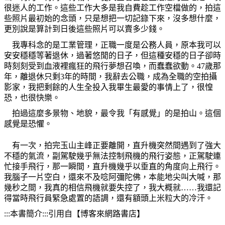
很迷人的工作。這些工作大多是我自費趁工作空檔做的，拍這
些照片最初始的念頭，只是想把一切記錄下來，沒多想什麼，
更別說是算計到日後這些照片可以賣多少錢。
我專科念的是工業管理，正職一度是公務人員，原本我可以
安安穩穩等著退休，過著悠閒的日子，但這種安穩的日子卻時
時刻刻受到血液裡瘋狂的飛行夢想召喚，而蠢蠢欲動。
47
歲那
年，離退休只剩
3
年的時間，我辭去公職，成為全職的空拍攝
影家，我把剩餘的人生全投入我畢生最愛的事情上了，很惶
恐，也很快樂。
拍過這麼多景物、地貌，最令我「有感覺」的是拍山。這個
感覺是恐懼。
有一次，拍完玉山主峰正要離開，直升機突然間遇到了強大
不穩的氣流，副駕駛幾乎無法控制飛機的飛行姿態，正駕駛連
忙接手飛行，那一瞬間，直升機幾乎以垂直的角度向上飛行。
我腦子一片空白，還來不及唸阿彌陀佛，本能地尖叫大喊，那
幾秒之間，我真的相信飛機就要失控了，我大概就……我還記
得當時飛行員緊急處置的語調，還有額頭上米粒大的冷汗。
:::
本書簡介:::引用自【博客來網路書店】