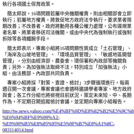
執行各項國土保育政策。
簡太郎說，16項問題若屬中央機關權責，則由相關部會立即
執行；若屬地方權責，將敦促地方政府法令執行，要求業者限
期改善；不改善者，政府將動用各種公權力處理，公布違規業
者名單、將業者移送司法機關，或由中央代為強制執行或強制
拆除等各項鐵腕手段。
簡太郎表示，專案小組將16項問題性質成立「土石管理」、
「海岸及山坡地管理」、「環境品質管理」、「敏感地區開發
管理」，分別由經濟部、農委會、環保署和內政部等機關負
責；另外，為加強執法取締不法，特別成立「加強執法」小
組，由法務部、內政部共同負責。
專案小組將採「對策、查證、檢討」3步驟循環進行，每兩
週召開一次會議，專案會議也會適時邀請學者專家、地方政府
與會；各工作分組也將檢視目前狀況，策定未來短、中、長期
作為，不定期召開追蹤檢討會議，並定期向專案小組報告。
http://tw.news.yahoo.com/%E4%BF%9D%E8%82%B2%E5%9C
%E6%94%BF%E9%99%A2-
%E9%90%B5%E8%85%95%E5%9F%B7%E8%A1%8C-
083114014.html