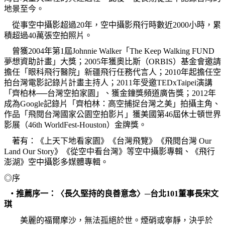
地景至今。
從事空中攝影超過
20
年，空中攝影飛行時數近
2000
小時，累
積超過
40
萬張空拍照片。
曾獲
2004
年第
1
屆
Johnnie Walker
「
The Keep Walking FUND
夢想資助計畫」大獎；
2005
年獲奧比斯（
ORBIS
）基金會邀請
擔任「眼科飛行醫院」新疆飛行任務代言人；
2010
年起擔任空
拍台灣電影記錄片計畫主持人；
2011
年受邀
TEDxTaipei
演講
「齊柏林──台灣空拍家園」、獲金鐘獎頻道廣告獎；
2012
年
成為
Google
記錄片「齊柏林：高空捕捉台灣之美」拍攝主角、
作品「飛閱台灣國家公園空拍影片」獲美國第
46
屆休士頓世界
影展（
46th WorldFest-Houston
）金牌獎。
著有：《上天下地看家園》《台灣飛覽》《飛閱台灣
Our
Land Our Story
》《從空中看台灣》等空中攝影專輯、《飛行
澎湖》空中攝影多媒體專輯。
◎序
‧
推薦序一：〈長久堅持的良善意念〉─台北
101
董事長
宋文
琪
美麗的福爾摩沙，無法孤絕於世。煙硝或寧靜，決乎於