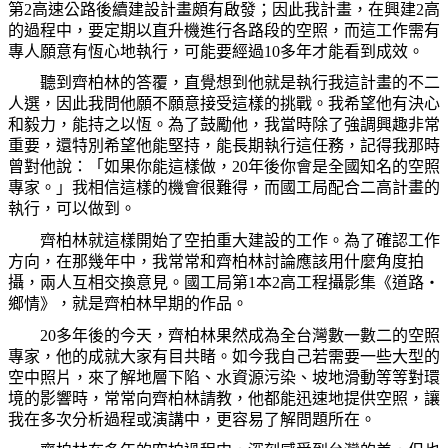
第
2
高速公路後續建設計畫頗有啟發；因此我計畫，在興建
2
高
的過程中，要定期以直升機進行各路段的空照，而這工作需有
專人願意有恆心地執行，可能要經過
10
多年才能看到成效。
聽到齊柏林的答覆，直覺想到他就是執行我這計畫的不二
人選，因此我問他願不願意接受這樣的挑戰。我希望他有決心
和毅力，能持之以恆。為了鼓勵他，我當時除了強調興趣非常
重要，還特別希望他能堅持，能長期執行這任務，記得我那時
曾對他說：「如果你能這樣做，
20
年後你會是全國知名的空照
專家。」我相信這樣的機會很難得，而國工局配合二高計畫的
執行，可以做到。
齊柏林就這樣開始了空拍重大建設的工作。為了確認工作
方向，在那幾年中，我常常和齊柏林討論應該用什麼角度拍
攝，兩人互相交換意見。國工局第
1
本
2
高工程攝影集《道路‧
鄉情》，就是齊柏林早期的作品。
20
多年後的今天，齊柏林果然成為全台灣數一數二的空照
專家，他的成就大家有目共睹。如今我自己若需要一些大型的
空中照片，來了解地層下陷、水資源污染、坡地滑動等等對環
境的影響時，常常向齊柏林請教，他都能迅速地提供空照，讓
我在多次分析過程或演講中，更容易了解問題所在。