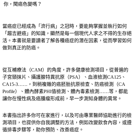
你，聞癌色變嗎？
當癌症已經成為「流行病」之冠時，要能夠掌握並執行如何
「趨吉避癌」的知識，顯然是每一個現代人求之不得的生存絕
活。本書就是要讀者了解各種癌症的潛在因素，從而學習如何
做到真正的防癌。
從互補療法（CAM）的角度，許多健康檢測項目，從普遍的
子宮頸抹片、攝護腺特異抗原（PSA）、血液檢測CA125、
CA15-3……，到稍複雜的癌胚胎抗原檢查、防癌檢測（CA
Profile）、體內酵素PHI值檢測、體內毒素檢測……等，都能
讓你在慢性病及癌腫瘤形成前，早一步測知身體的異常。
本書指出許多你可在家進行，以及可由專業醫師協助進行的檢
測項目，也提供你自我調整的方法，例如改變飲食內容，或遵
循排毒步驟等，助你預防、改善癌症。