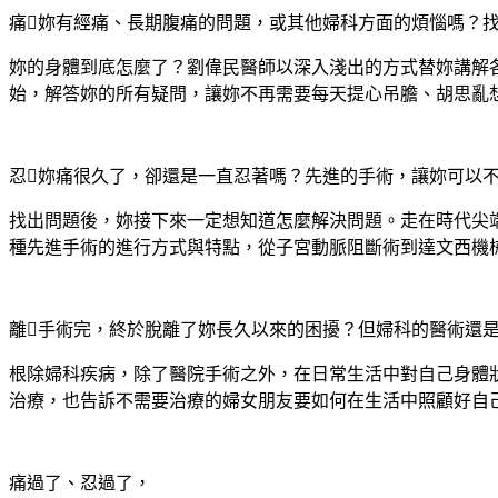
痛妳有經痛、長期腹痛的問題，或其他婦科方面的煩惱嗎？
妳的身體到底怎麼了？劉偉民醫師以深入淺出的方式替妳講解
始，解答妳的所有疑問，讓妳不再需要每天提心吊膽、胡思亂
忍妳痛很久了，卻還是一直忍著嗎？先進的手術，讓妳可以
找出問題後，妳接下來一定想知道怎麼解決問題。走在時代尖
種先進手術的進行方式與特點，從子宮動脈阻斷術到達文西機
離手術完，終於脫離了妳長久以來的困擾？但婦科的醫術還
根除婦科疾病，除了醫院手術之外，在日常生活中對自己身體
治療，也告訴不需要治療的婦女朋友要如何在生活中照顧好自
痛過了、忍過了，