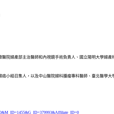

總醫院婦產部主治醫師和內視鏡手術負責人、國立陽明大學婦產
婦癌小組召集人，以及中山醫院婦科腫瘤專科醫師、臺北醫學大
y=60&M_ID=1455&G_ID=379993&Affiliate_ID=0