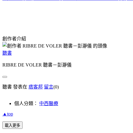
創作者介紹
聽書
RIBRE DE VOLER 聽書－彭瀞儀
聽書 發表在
痞客邦
留言
(0)
個人分類：
中西醫療
▲top
載入更多