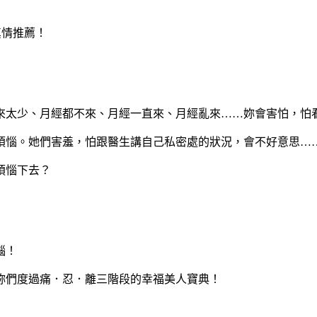
真情推薦！
來太少、月經都不來、月經一直來、月經亂來……妳會害怕，怕
煩惱。她們害羞，怕跟醫生講自己私密處的狀況，會不好意思…
煩惱下去？
惱！
妳們度過痛．忍．離三階段的幸福美人寶典！