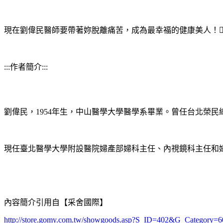
現在劉偉民醫師要帶著妳脫離痛苦，成為最幸福的健康美人！
:::作者簡介:::
劉偉民，
1954
年生，中山醫學大學醫學系畢業。曾任台北榮民
現任臺北醫學大學附設醫院婦產部婦科主任、內視鏡科主任和
內容簡介引用自【采舍國際】
http://store.gomy.com.tw/showgoods.asp?S_ID=402&G_Categor