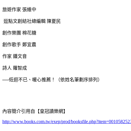
旅遊作家 張維中
逗點文創結社總編輯 陳夏民
創作樂團 棉花糖
創作歌手 鄭宜農
作家 鍾文音
詩人 羅智成
──低迴不已、暖心推薦！（依姓名筆劃序排列）
內容簡介引用自【皇冠讀樂網】
http://www.books.com.tw/exep/prod/booksfile.php?item=001058252