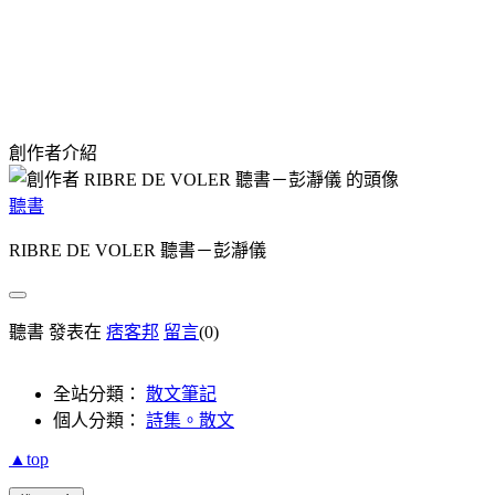
創作者介紹
聽書
RIBRE DE VOLER 聽書－彭瀞儀
聽書 發表在
痞客邦
留言
(0)
全站分類：
散文筆記
個人分類：
詩集。散文
▲top