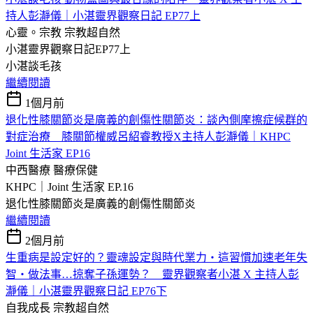
持人彭瀞儀｜小湛靈界觀察日記 EP77上
心靈。宗教
宗教超自然
小湛靈界觀察日記EP77上
小湛談毛孩
繼續閱讀
1個月前
退化性膝關節炎是廣義的創傷性關節炎：談內側摩擦症候群的
對症治療 膝關節權威呂紹睿教授X主持人彭瀞儀｜KHPC
Joint 生活家 EP16
中西醫療
醫療保健
KHPC｜Joint 生活家 EP.16
退化性膝關節炎是廣義的創傷性關節炎
繼續閱讀
2個月前
生重病是設定好的？靈魂設定與時代業力・這習慣加速老年失
智・做法事…掠奪子孫運勢？ 靈界觀察者小湛 X 主持人彭
瀞儀｜小湛靈界觀察日記 EP76下
自我成長
宗教超自然