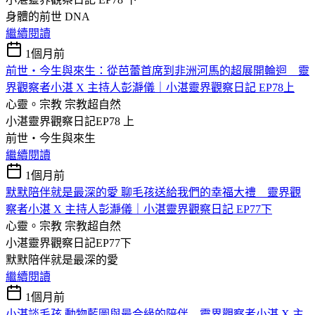
身體的前世 DNA
繼續閱讀
1個月前
前世・今生與來生：從芭蕾首席到非洲河馬的超展開輪迴 靈
界觀察者小湛 X 主持人彭瀞儀｜小湛靈界觀察日記 EP78上
心靈。宗教
宗教超自然
小湛靈界觀察日記EP78 上
前世・今生與來生
繼續閱讀
1個月前
默默陪伴就是最深的愛 聊毛孩送給我們的幸福大禮 靈界觀
察者小湛 X 主持人彭瀞儀｜小湛靈界觀察日記 EP77下
心靈。宗教
宗教超自然
小湛靈界觀察日記EP77下
默默陪伴就是最深的愛
繼續閱讀
1個月前
小湛談毛孩 動物藍圖與最合緣的陪伴 靈界觀察者小湛 X 主