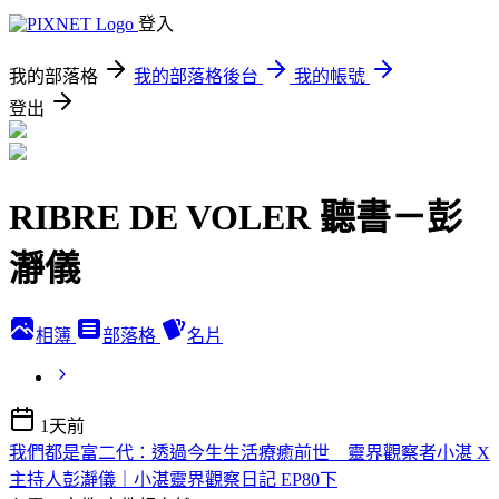
登入
我的部落格
我的部落格後台
我的帳號
登出
RIBRE DE VOLER 聽書－彭
瀞儀
相簿
部落格
名片
1天前
我們都是富二代：透過今生生活療癒前世 靈界觀察者小湛 X
主持人彭瀞儀｜小湛靈界觀察日記 EP80下