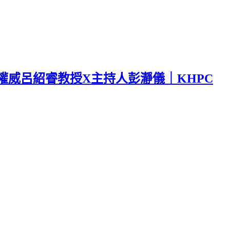
威呂紹睿教授X主持人彭瀞儀｜KHPC