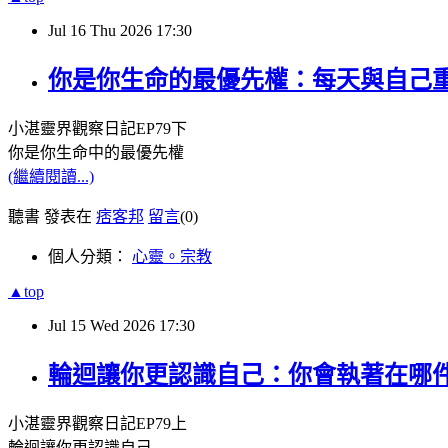
Jul
16
Thu
2026
17:30
你是你生命的最優先權：每天與自己重新
小湛靈界觀察日記
EP79
下
你是你生命中的最優先權
(繼續閱讀...)
聽書 發表在
痞客邦
留言
(0)
個人分類：
心靈。宗教
▲top
Jul
15
Wed
2026
17:30
輪迴讓你更認識自己：你會執著在哪件事
小湛靈界觀察日記
EP79
上
輪迴讓你更認識自己