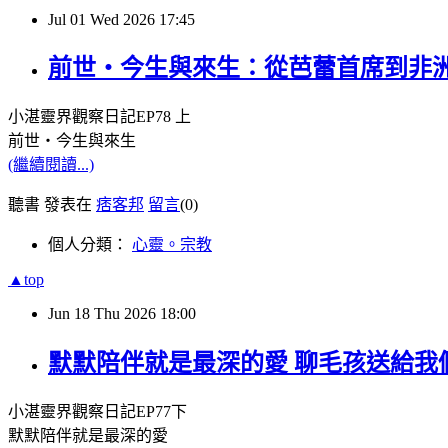
Jul
01
Wed
2026
17:45
前世・今生與來生：從芭蕾首席到非洲河
小湛靈界觀察日記
EP78
上
前世・今生與來生
(繼續閱讀...)
聽書 發表在
痞客邦
留言
(0)
個人分類：
心靈。宗教
▲top
Jun
18
Thu
2026
18:00
默默陪伴就是最深的愛 聊毛孩送給我們
小湛靈界觀察日記
EP77
下
默默陪伴就是最深的愛