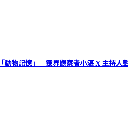
「動物記憶」 靈界觀察者小湛 X 主持人彭