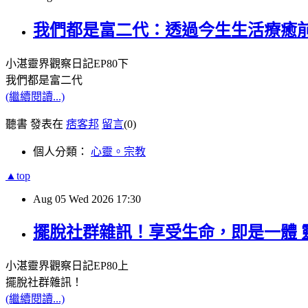
我們都是富二代：透過今生生活療癒前世
小湛靈界觀察日記
EP80
下
我們都是富二代
(繼續閱讀...)
聽書 發表在
痞客邦
留言
(0)
個人分類：
心靈。宗教
▲top
Aug
05
Wed
2026
17:30
擺脫社群雜訊！享受生命，即是一體 靈
小湛靈界觀察日記
EP80
上
擺脫社群雜訊！
(繼續閱讀...)