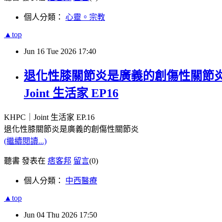
個人分類：
心靈。宗教
▲top
Jun
16
Tue
2026
17:40
退化性膝關節炎是廣義的創傷性關節炎
Joint 生活家 EP16
KHPC｜
Joint
生活家
EP.16
退化性膝關節炎是廣義的創傷性關節炎
(繼續閱讀...)
聽書 發表在
痞客邦
留言
(0)
個人分類：
中西醫療
▲top
Jun
04
Thu
2026
17:50