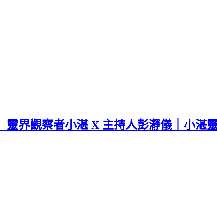
靈界觀察者小湛 X 主持人彭瀞儀｜小湛靈界