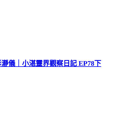
瀞儀｜小湛靈界觀察日記 EP78下