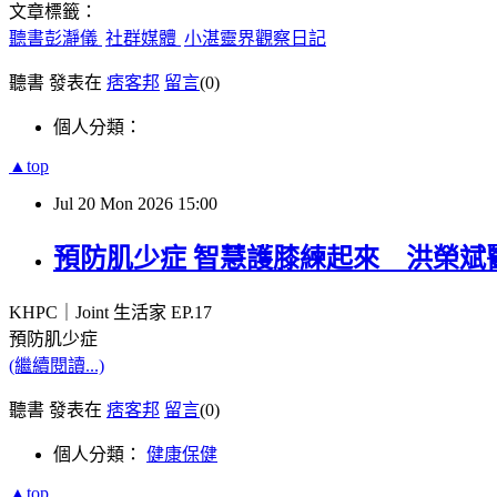
文章標籤：
聽書彭瀞儀
社群媒體
小湛靈界觀察日記
聽書 發表在
痞客邦
留言
(0)
個人分類：
▲top
Jul
20
Mon
2026
15:00
預防肌少症 智慧護膝練起來 洪榮斌醫師 X
KHPC｜
Joint
生活家
EP.17
預防肌少症
(繼續閱讀...)
聽書 發表在
痞客邦
留言
(0)
個人分類：
健康保健
▲top