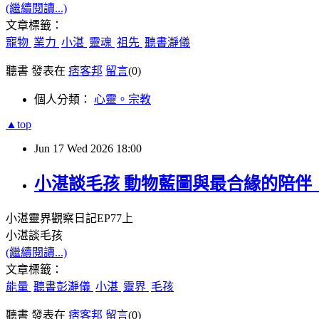
(繼續閱讀...)
文章標籤：
寵物
業力
小湛
靈魂
祖先
聽書瀞儀
聽書 發表在
痞客邦
留言
(0)
個人分類：
心靈。宗教
▲top
Jun
17
Wed
2026
18:00
小湛談毛孩 動物藍圖與最合緣的陪伴 
小湛靈界觀察日記
EP77
上
小湛談毛孩
(繼續閱讀...)
文章標籤：
能量
聽書彭瀞儀
小湛
靈界
毛孩
聽書 發表在
痞客邦
留言
(0)