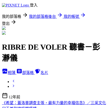
登入
我的部落格
我的部落格後台
我的帳號
登出
RIBRE DE VOLER 聽書－彭
瀞儀
相簿
部落格
名片
12年前
《希望：蓋洛普調查主張，最有力量的幸福信念》／三采文化