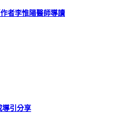
／作者李惟陽醫師導讀
成導引分享