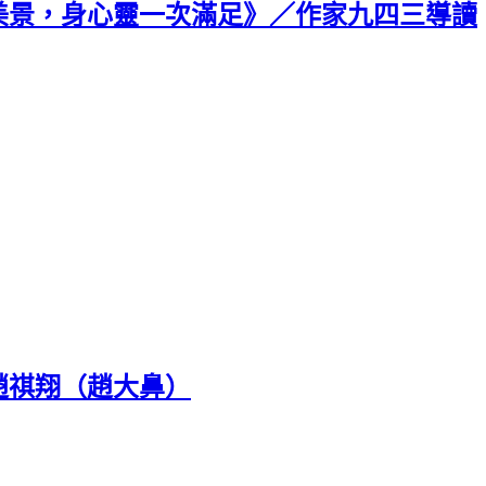
美景，身心靈一次滿足》／作家九四三導讀
趙祺翔（趙大鼻）