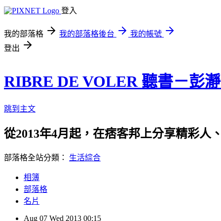
登入
我的部落格
我的部落格後台
我的帳號
登出
RIBRE DE VOLER 聽書－彭
跳到主文
從2013年4月起，在痞客邦上分享精彩人
部落格全站分類：
生活綜合
相簿
部落格
名片
Aug
07
Wed
2013
00:15