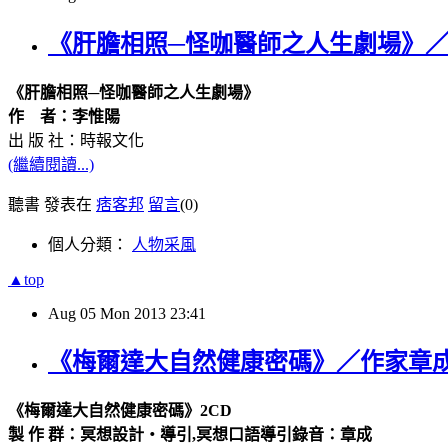
《肝膽相照─怪咖醫師之人生劇場》
《肝膽相照─怪咖醫師之人生劇場》
作
者：李惟陽
出
版
社：時報文化
(繼續閱讀...)
聽書 發表在
痞客邦
留言
(0)
個人分類：
人物采風
▲top
Aug
05
Mon
2013
23:41
《梅爾達大自然健康密碼》／作家章
《梅爾達大自然健康密碼》2CD
製 作 群：冥想設計‧導引,冥想口語導引錄音：章成