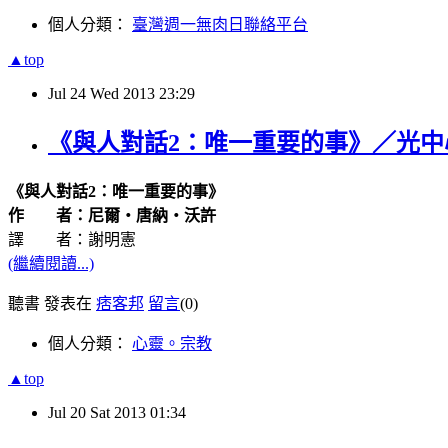
個人分類：
臺灣週一無肉日聯絡平台
▲top
Jul
24
Wed
2013
23:29
《與人對話2：唯一重要的事》／光
《與人對話2
：唯一重要的事》
作 者：尼爾‧唐納‧沃許
譯 者：謝明憲
(繼續閱讀...)
聽書 發表在
痞客邦
留言
(0)
個人分類：
心靈。宗教
▲top
Jul
20
Sat
2013
01:34