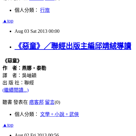
個人分類：
行旅
▲top
Aug
03
Sat
2013
00:00
《惡童》／聯經出版主編邱靖絨導讀
《惡童》
作 者：燕娜‧泰勒
譯 者：吳岫穎
出 版 社：聯經
(繼續閱讀...)
聽書 發表在
痞客邦
留言
(0)
個人分類：
文學。小說。武俠
▲top
Aug
02
Fri
2013
00:56