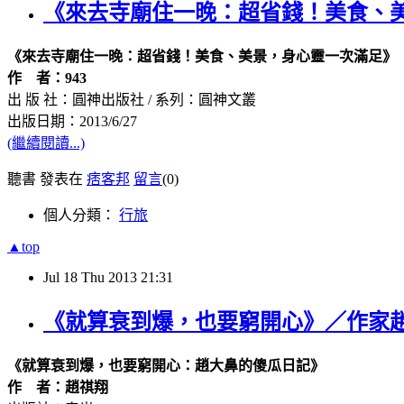
《來去寺廟住一晚：超省錢！美食、
《來去寺廟住一晚：超省錢！美食、美景，身心靈一次滿足》
作 者：943
出 版 社：圓神出版社 / 系列：圓神文叢
出版日期：2013/6/27
(繼續閱讀...)
聽書 發表在
痞客邦
留言
(0)
個人分類：
行旅
▲top
Jul
18
Thu
2013
21:31
《就算衰到爆，也要窮開心》／作家
《就算衰到爆，也要窮開心：趙大鼻的傻瓜日記》
作
者：趙祺翔