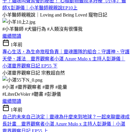
子？貓咪叫聲背後的秘密！ 心橋動物醫院李羚榛（小羊）醫
師X彭瀞儀｜小羊醫師親親說EP10上
小羊醫師親親說｜Loving and Being Loved
寵物日記
#小羊醫師 #犬貓行為 #人類沒有很懂我
繼續閱讀
1年前
專心生活，為生命旅程負責｜靈魂團隊的組合：守護神、守護
天使、護法 靈界觀察者小湛 Azure Mulo x 主持人彭瀞儀｜
小湛靈界觀察日記 EP55 下
小湛靈界觀察日記
宗教超自然
#小湛 #靈界觀察者 #靈界 #能量
#LibreDeVoler #聽書 #彭瀞儀
繼續閱讀
1年前
自己的未來自己決定｜靈魂為什麼來到地球？一起來聊靈魂成
長計畫 靈界觀察者小湛 Azure Mulo x 主持人彭瀞儀｜小湛
靈界觀察日記 EP55 上