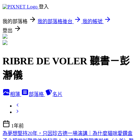
登入
我的部落格
我的部落格後台
我的帳號
登出
RIBRE DE VOLER 聽書－彭
瀞儀
相簿
部落格
名片
1年前
為夢想堅持20年，只因珍古德一場演講｜為什麼貓咪愛鑽盒