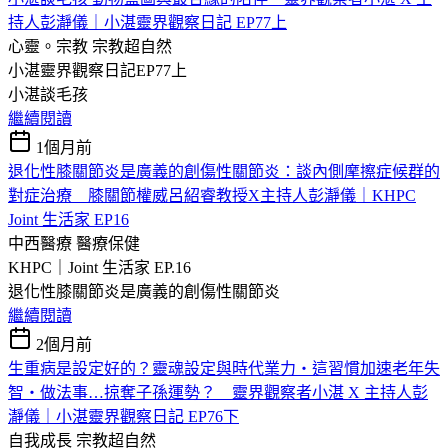
持人彭瀞儀｜小湛靈界觀察日記 EP77上
心靈。宗教
宗教超自然
小湛靈界觀察日記EP77上
小湛談毛孩
繼續閱讀
1個月前
退化性膝關節炎是廣義的創傷性關節炎：談內側摩擦症候群的
對症治療 膝關節權威呂紹睿教授X主持人彭瀞儀｜KHPC
Joint 生活家 EP16
中西醫療
醫療保健
KHPC｜Joint 生活家 EP.16
退化性膝關節炎是廣義的創傷性關節炎
繼續閱讀
2個月前
生重病是設定好的？靈魂設定與時代業力・這習慣加速老年失
智・做法事…掠奪子孫運勢？ 靈界觀察者小湛 X 主持人彭
瀞儀｜小湛靈界觀察日記 EP76下
自我成長
宗教超自然