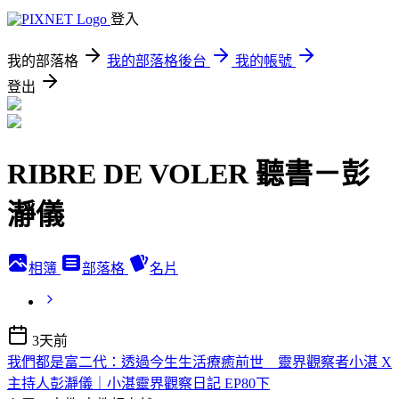
登入
我的部落格
我的部落格後台
我的帳號
登出
RIBRE DE VOLER 聽書－彭
瀞儀
相簿
部落格
名片
3天前
我們都是富二代：透過今生生活療癒前世 靈界觀察者小湛 X
主持人彭瀞儀｜小湛靈界觀察日記 EP80下