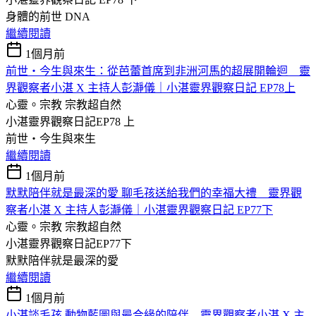
身體的前世 DNA
繼續閱讀
1個月前
前世・今生與來生：從芭蕾首席到非洲河馬的超展開輪迴 靈
界觀察者小湛 X 主持人彭瀞儀｜小湛靈界觀察日記 EP78上
心靈。宗教
宗教超自然
小湛靈界觀察日記EP78 上
前世・今生與來生
繼續閱讀
1個月前
默默陪伴就是最深的愛 聊毛孩送給我們的幸福大禮 靈界觀
察者小湛 X 主持人彭瀞儀｜小湛靈界觀察日記 EP77下
心靈。宗教
宗教超自然
小湛靈界觀察日記EP77下
默默陪伴就是最深的愛
繼續閱讀
1個月前
小湛談毛孩 動物藍圖與最合緣的陪伴 靈界觀察者小湛 X 主